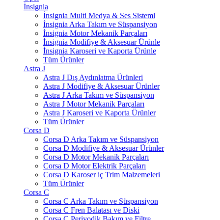
İnsignia
İnsignia Multi Medya & Ses Sisteml
İnsignia Arka Takım ve Süspansiyon
İnsignia Motor Mekanik Parçaları
İnsignia Modifiye & Aksesuar Ürünle
İnsignia Karoseri ve Kaporta Ürünle
Tüm Ürünler
Astra J
Astra J Dış Aydınlatma Ürünleri
Astra J Modifiye & Aksesuar Ürünler
Astra J Arka Takım ve Süspansiyon
Astra J Motor Mekanik Parçaları
Astra J Karoseri ve Kaporta Ürünler
Tüm Ürünler
Corsa D
Corsa D Arka Takım ve Süspansiyon
Corsa D Modifiye & Aksesuar Ürünler
Corsa D Motor Mekanik Parçaları
Corsa D Motor Elektrik Parçaları
Corsa D Karoser iç Trim Malzemeleri
Tüm Ürünler
Corsa C
Corsa C Arka Takım ve Süspansiyon
Corsa C Fren Balatası ve Diski
Corsa C Periyodik Bakım ve Filtre