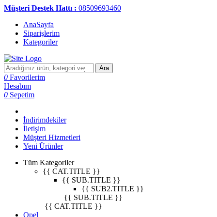
Müşteri Destek Hattı :
08509693460
AnaSayfa
Siparişlerim
Kategoriler
Ara
0
Favorilerim
Hesabım
0
Sepetim
İndirimdekiler
İletişim
Müşteri Hizmetleri
Yeni Ürünler
Tüm Kategoriler
{{ CAT.TITLE }}
{{ SUB.TITLE }}
{{ SUB2.TITLE }}
{{ SUB.TITLE }}
{{ CAT.TITLE }}
Opel