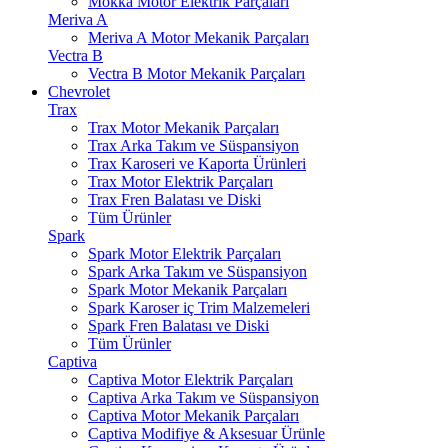
Mokka Motor Elektrik Parçaları
Meriva A
Meriva A Motor Mekanik Parçaları
Vectra B
Vectra B Motor Mekanik Parçaları
Chevrolet
Trax
Trax Motor Mekanik Parçaları
Trax Arka Takım ve Süspansiyon
Trax Karoseri ve Kaporta Ürünleri
Trax Motor Elektrik Parçaları
Trax Fren Balatası ve Diski
Tüm Ürünler
Spark
Spark Motor Elektrik Parçaları
Spark Arka Takım ve Süspansiyon
Spark Motor Mekanik Parçaları
Spark Karoser iç Trim Malzemeleri
Spark Fren Balatası ve Diski
Tüm Ürünler
Captiva
Captiva Motor Elektrik Parçaları
Captiva Arka Takım ve Süspansiyon
Captiva Motor Mekanik Parçaları
Captiva Modifiye & Aksesuar Ürünle