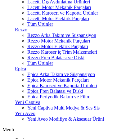
Lacetti Dış Aydınlatma Ürünleri
Lacetti Motor Mekanik Parçaları
Lacetti Karoseri ve Kaporta Ürünler
Lacetti Motor Elektrik Parçaları
Tüm Ürünler
Rezzo
Rezzo Arka Takım ve Süspansiyon
Rezzo Motor Mekanik Parçaları
Rezzo Motor Elektrik Parçaları
Rezzo Karoser iç Trim Malzemeleri
Rezzo Fren Balatası ve Diski
Tüm Ürünler
Epica
Epica Arka Takım ve Süspansiyon
Epica Motor Mekanik Parçaları
Epica Karoseri ve Kaporta Ürünleri
Epica Fren Balatası ve Diski
Epica Periyodik Bakım ve Filtre
Yeni Captiva
Yeni Captiva Multi Medya & Ses Sis
Yeni Aveo
Yeni Aveo Modifiye & Aksesuar Ürünl
Menü