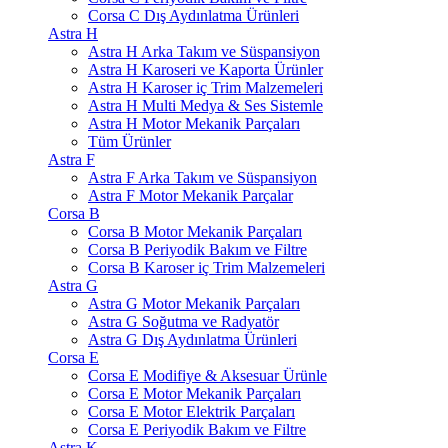
Corsa C Dış Aydınlatma Ürünleri
Astra H
Astra H Arka Takım ve Süspansiyon
Astra H Karoseri ve Kaporta Ürünler
Astra H Karoser iç Trim Malzemeleri
Astra H Multi Medya & Ses Sistemle
Astra H Motor Mekanik Parçaları
Tüm Ürünler
Astra F
Astra F Arka Takım ve Süspansiyon
Astra F Motor Mekanik Parçalar
Corsa B
Corsa B Motor Mekanik Parçaları
Corsa B Periyodik Bakım ve Filtre
Corsa B Karoser iç Trim Malzemeleri
Astra G
Astra G Motor Mekanik Parçaları
Astra G Soğutma ve Radyatör
Astra G Dış Aydınlatma Ürünleri
Corsa E
Corsa E Modifiye & Aksesuar Ürünle
Corsa E Motor Mekanik Parçaları
Corsa E Motor Elektrik Parçaları
Corsa E Periyodik Bakım ve Filtre
Astra K