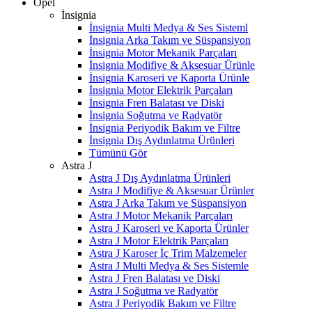
Opel
İnsignia
İnsignia Multi Medya & Ses Sisteml
İnsignia Arka Takım ve Süspansiyon
İnsignia Motor Mekanik Parçaları
İnsignia Modifiye & Aksesuar Ürünle
İnsignia Karoseri ve Kaporta Ürünle
İnsignia Motor Elektrik Parçaları
İnsignia Fren Balatası ve Diski
İnsignia Soğutma ve Radyatör
İnsignia Periyodik Bakım ve Filtre
İnsignia Dış Aydınlatma Ürünleri
Tümünü Gör
Astra J
Astra J Dış Aydınlatma Ürünleri
Astra J Modifiye & Aksesuar Ürünler
Astra J Arka Takım ve Süspansiyon
Astra J Motor Mekanik Parçaları
Astra J Karoseri ve Kaporta Ürünler
Astra J Motor Elektrik Parçaları
Astra J Karoser İç Trim Malzemeler
Astra J Multi Medya & Ses Sistemle
Astra J Fren Balatası ve Diski
Astra J Soğutma ve Radyatör
Astra J Periyodik Bakım ve Filtre