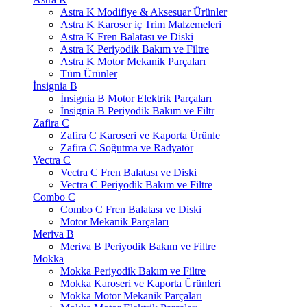
Astra K Modifiye & Aksesuar Ürünler
Astra K Karoser iç Trim Malzemeleri
Astra K Fren Balatası ve Diski
Astra K Periyodik Bakım ve Filtre
Astra K Motor Mekanik Parçaları
Tüm Ürünler
İnsignia B
İnsignia B Motor Elektrik Parçaları
İnsignia B Periyodik Bakım ve Filtr
Zafira C
Zafira C Karoseri ve Kaporta Ürünle
Zafira C Soğutma ve Radyatör
Vectra C
Vectra C Fren Balatası ve Diski
Vectra C Periyodik Bakım ve Filtre
Combo C
Combo C Fren Balatası ve Diski
Motor Mekanik Parçaları
Meriva B
Meriva B Periyodik Bakım ve Filtre
Mokka
Mokka Periyodik Bakım ve Filtre
Mokka Karoseri ve Kaporta Ürünleri
Mokka Motor Mekanik Parçaları