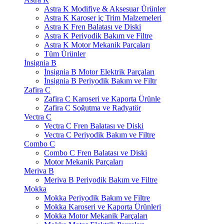
Astra K Modifiye & Aksesuar Ürünler
Astra K Karoser iç Trim Malzemeleri
Astra K Fren Balatası ve Diski
Astra K Periyodik Bakım ve Filtre
Astra K Motor Mekanik Parçaları
Tüm Ürünler
İnsignia B
İnsignia B Motor Elektrik Parçaları
İnsignia B Periyodik Bakım ve Filtr
Zafira C
Zafira C Karoseri ve Kaporta Ürünle
Zafira C Soğutma ve Radyatör
Vectra C
Vectra C Fren Balatası ve Diski
Vectra C Periyodik Bakım ve Filtre
Combo C
Combo C Fren Balatası ve Diski
Motor Mekanik Parçaları
Meriva B
Meriva B Periyodik Bakım ve Filtre
Mokka
Mokka Periyodik Bakım ve Filtre
Mokka Karoseri ve Kaporta Ürünleri
Mokka Motor Mekanik Parçaları