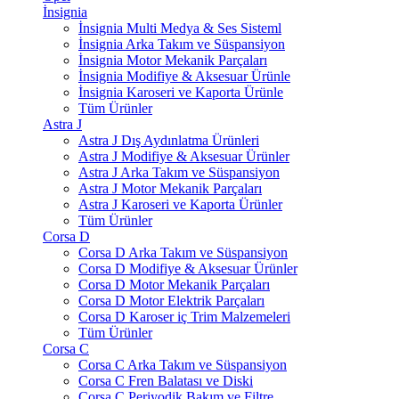
İnsignia
İnsignia Multi Medya & Ses Sisteml
İnsignia Arka Takım ve Süspansiyon
İnsignia Motor Mekanik Parçaları
İnsignia Modifiye & Aksesuar Ürünle
İnsignia Karoseri ve Kaporta Ürünle
Tüm Ürünler
Astra J
Astra J Dış Aydınlatma Ürünleri
Astra J Modifiye & Aksesuar Ürünler
Astra J Arka Takım ve Süspansiyon
Astra J Motor Mekanik Parçaları
Astra J Karoseri ve Kaporta Ürünler
Tüm Ürünler
Corsa D
Corsa D Arka Takım ve Süspansiyon
Corsa D Modifiye & Aksesuar Ürünler
Corsa D Motor Mekanik Parçaları
Corsa D Motor Elektrik Parçaları
Corsa D Karoser iç Trim Malzemeleri
Tüm Ürünler
Corsa C
Corsa C Arka Takım ve Süspansiyon
Corsa C Fren Balatası ve Diski
Corsa C Periyodik Bakım ve Filtre