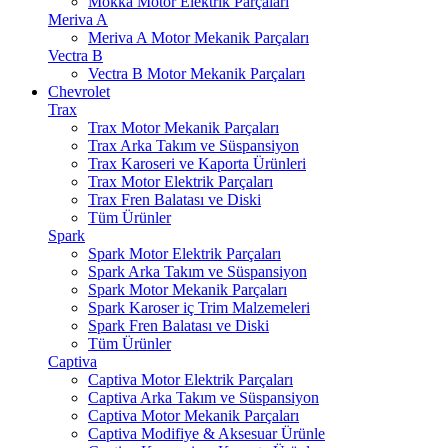
Mokka Motor Elektrik Parçaları
Meriva A
Meriva A Motor Mekanik Parçaları
Vectra B
Vectra B Motor Mekanik Parçaları
Chevrolet
Trax
Trax Motor Mekanik Parçaları
Trax Arka Takım ve Süspansiyon
Trax Karoseri ve Kaporta Ürünleri
Trax Motor Elektrik Parçaları
Trax Fren Balatası ve Diski
Tüm Ürünler
Spark
Spark Motor Elektrik Parçaları
Spark Arka Takım ve Süspansiyon
Spark Motor Mekanik Parçaları
Spark Karoser iç Trim Malzemeleri
Spark Fren Balatası ve Diski
Tüm Ürünler
Captiva
Captiva Motor Elektrik Parçaları
Captiva Arka Takım ve Süspansiyon
Captiva Motor Mekanik Parçaları
Captiva Modifiye & Aksesuar Ürünle