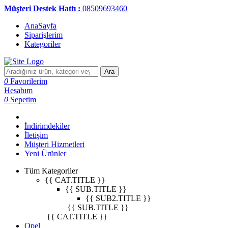
Müşteri Destek Hattı :
08509693460
AnaSayfa
Siparişlerim
Kategoriler
Ara
0
Favorilerim
Hesabım
0
Sepetim
İndirimdekiler
İletişim
Müşteri Hizmetleri
Yeni Ürünler
Tüm Kategoriler
{{ CAT.TITLE }}
{{ SUB.TITLE }}
{{ SUB2.TITLE }}
{{ SUB.TITLE }}
{{ CAT.TITLE }}
Opel