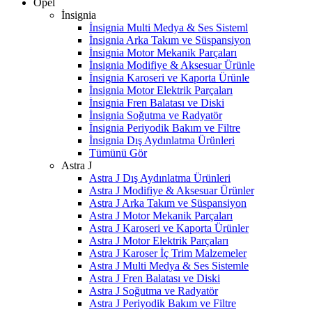
Opel
İnsignia
İnsignia Multi Medya & Ses Sisteml
İnsignia Arka Takım ve Süspansiyon
İnsignia Motor Mekanik Parçaları
İnsignia Modifiye & Aksesuar Ürünle
İnsignia Karoseri ve Kaporta Ürünle
İnsignia Motor Elektrik Parçaları
İnsignia Fren Balatası ve Diski
İnsignia Soğutma ve Radyatör
İnsignia Periyodik Bakım ve Filtre
İnsignia Dış Aydınlatma Ürünleri
Tümünü Gör
Astra J
Astra J Dış Aydınlatma Ürünleri
Astra J Modifiye & Aksesuar Ürünler
Astra J Arka Takım ve Süspansiyon
Astra J Motor Mekanik Parçaları
Astra J Karoseri ve Kaporta Ürünler
Astra J Motor Elektrik Parçaları
Astra J Karoser İç Trim Malzemeler
Astra J Multi Medya & Ses Sistemle
Astra J Fren Balatası ve Diski
Astra J Soğutma ve Radyatör
Astra J Periyodik Bakım ve Filtre