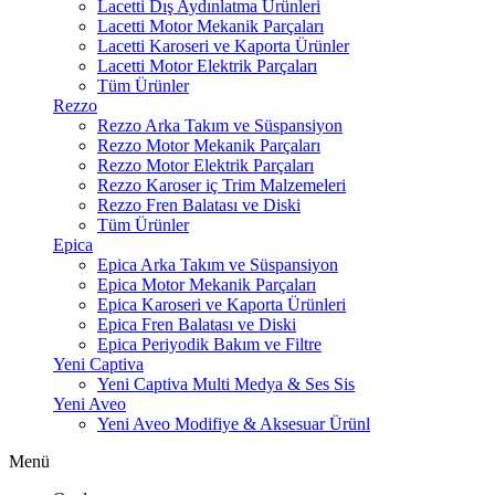
Lacetti Dış Aydınlatma Ürünleri
Lacetti Motor Mekanik Parçaları
Lacetti Karoseri ve Kaporta Ürünler
Lacetti Motor Elektrik Parçaları
Tüm Ürünler
Rezzo
Rezzo Arka Takım ve Süspansiyon
Rezzo Motor Mekanik Parçaları
Rezzo Motor Elektrik Parçaları
Rezzo Karoser iç Trim Malzemeleri
Rezzo Fren Balatası ve Diski
Tüm Ürünler
Epica
Epica Arka Takım ve Süspansiyon
Epica Motor Mekanik Parçaları
Epica Karoseri ve Kaporta Ürünleri
Epica Fren Balatası ve Diski
Epica Periyodik Bakım ve Filtre
Yeni Captiva
Yeni Captiva Multi Medya & Ses Sis
Yeni Aveo
Yeni Aveo Modifiye & Aksesuar Ürünl
Menü