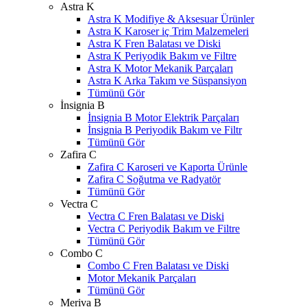
Astra K
Astra K Modifiye & Aksesuar Ürünler
Astra K Karoser iç Trim Malzemeleri
Astra K Fren Balatası ve Diski
Astra K Periyodik Bakım ve Filtre
Astra K Motor Mekanik Parçaları
Astra K Arka Takım ve Süspansiyon
Tümünü Gör
İnsignia B
İnsignia B Motor Elektrik Parçaları
İnsignia B Periyodik Bakım ve Filtr
Tümünü Gör
Zafira C
Zafira C Karoseri ve Kaporta Ürünle
Zafira C Soğutma ve Radyatör
Tümünü Gör
Vectra C
Vectra C Fren Balatası ve Diski
Vectra C Periyodik Bakım ve Filtre
Tümünü Gör
Combo C
Combo C Fren Balatası ve Diski
Motor Mekanik Parçaları
Tümünü Gör
Meriva B