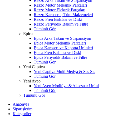
Rezzo Arka Takım ve Süspansiyon
Rezzo Motor Mekanik Parçaları
Rezzo Motor Elektrik Parçaları
Rezzo Karoser iç Trim Malzemeleri
Rezzo Fren Balatası ve Diski
Rezzo Periyodik Bakım ve Filtre
Tümünü Gör
Epica
Epica Arka Takım ve Süspansiyon
Epica Motor Mekanik Parçaları
Epica Karoseri ve Kaporta Ürünleri
Epica Fren Balatası ve Diski
Epica Periyodik Bakım ve Filtre
Tümünü Gör
Yeni Captiva
Yeni Captiva Multi Medya & Ses Sis
Tümünü Gör
Yeni Aveo
Yeni Aveo Modifiye & Aksesuar Ürünl
Tümünü Gör
Tümünü Gör
AnaSayfa
Siparişlerim
Kategoriler