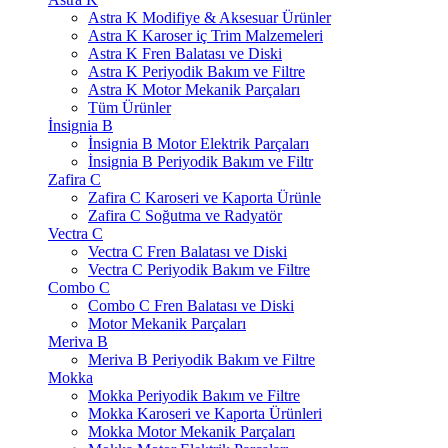
Astra K Modifiye & Aksesuar Ürünler
Astra K Karoser iç Trim Malzemeleri
Astra K Fren Balatası ve Diski
Astra K Periyodik Bakım ve Filtre
Astra K Motor Mekanik Parçaları
Tüm Ürünler
İnsignia B
İnsignia B Motor Elektrik Parçaları
İnsignia B Periyodik Bakım ve Filtr
Zafira C
Zafira C Karoseri ve Kaporta Ürünle
Zafira C Soğutma ve Radyatör
Vectra C
Vectra C Fren Balatası ve Diski
Vectra C Periyodik Bakım ve Filtre
Combo C
Combo C Fren Balatası ve Diski
Motor Mekanik Parçaları
Meriva B
Meriva B Periyodik Bakım ve Filtre
Mokka
Mokka Periyodik Bakım ve Filtre
Mokka Karoseri ve Kaporta Ürünleri
Mokka Motor Mekanik Parçaları