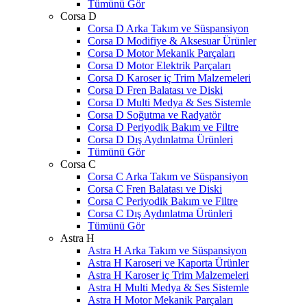
Tümünü Gör
Corsa D
Corsa D Arka Takım ve Süspansiyon
Corsa D Modifiye & Aksesuar Ürünler
Corsa D Motor Mekanik Parçaları
Corsa D Motor Elektrik Parçaları
Corsa D Karoser iç Trim Malzemeleri
Corsa D Fren Balatası ve Diski
Corsa D Multi Medya & Ses Sistemle
Corsa D Soğutma ve Radyatör
Corsa D Periyodik Bakım ve Filtre
Corsa D Dış Aydınlatma Ürünleri
Tümünü Gör
Corsa C
Corsa C Arka Takım ve Süspansiyon
Corsa C Fren Balatası ve Diski
Corsa C Periyodik Bakım ve Filtre
Corsa C Dış Aydınlatma Ürünleri
Tümünü Gör
Astra H
Astra H Arka Takım ve Süspansiyon
Astra H Karoseri ve Kaporta Ürünler
Astra H Karoser iç Trim Malzemeleri
Astra H Multi Medya & Ses Sistemle
Astra H Motor Mekanik Parçaları