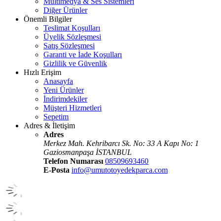
Multimedya & Ses Sistemleri
Diğer Ürünler
Önemli Bilgiler
Teslimat Koşulları
Üyelik Sözleşmesi
Satış Sözleşmesi
Garanti ve İade Koşulları
Gizlilik ve Güvenlik
Hızlı Erişim
Anasayfa
Yeni Ürünler
İndirimdekiler
Müşteri Hizmetleri
Sepetim
Adres & İletişim
Adres
Merkez Mah. Kehribarcı Sk. No: 33 A Kapı No: 1
Gaziosmanpaşa İSTANBUL
Telefon Numarası
08509693460
E-Posta
info@umutotoyedekparca.com