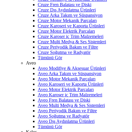
Cruze Fren Balatası ve Diski
Cruze Dış Aydınlatma Ürünleri
Cruze Arka Takım ve Süspansiyon
Cruze Motor Mekanik Parçaları
Cruze Karoseri ve Kaporta Ürünleri
Cruze Motor Elektrik Parçaları
Cruze Karoser iç Trim Malzemeleri
Cruze Multi Medya & Ses Sistemleri
Cruze Periyodik Bakım ve Filtre
Cruze Soğutma ve Radyatör
Tümünü Gör
Aveo
Aveo Modifiye & Aksesuar Ürünleri
Aveo Arka Takım ve Süspansiyon
Aveo Motor Mekanik Parçaları
Aveo Karoseri ve Kaporta Ürünleri
Aveo Motor Elektrik Parçaları
Aveo Karoser iç Trim Malzemeleri
Aveo Fren Balatası ve Diski
Aveo Multi Medya & Ses Sistemleri
Aveo Periyodik Bakım ve Filtre
Aveo Soğutma ve Radyatör
Aveo Dış Aydınlatma Ürünleri
Tümünü Gör
Kalos