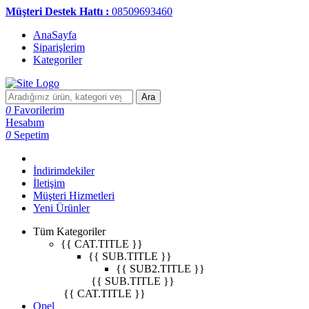
Müşteri Destek Hattı :
08509693460
AnaSayfa
Siparişlerim
Kategoriler
Ara
0
Favorilerim
Hesabım
0
Sepetim
İndirimdekiler
İletişim
Müşteri Hizmetleri
Yeni Ürünler
Tüm Kategoriler
{{ CAT.TITLE }}
{{ SUB.TITLE }}
{{ SUB2.TITLE }}
{{ SUB.TITLE }}
{{ CAT.TITLE }}
Opel