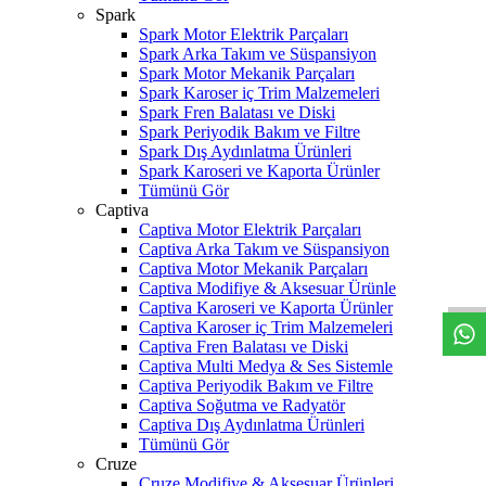
Spark
Spark Motor Elektrik Parçaları
Spark Arka Takım ve Süspansiyon
Spark Motor Mekanik Parçaları
Spark Karoser iç Trim Malzemeleri
Spark Fren Balatası ve Diski
Spark Periyodik Bakım ve Filtre
Spark Dış Aydınlatma Ürünleri
Spark Karoseri ve Kaporta Ürünler
Tümünü Gör
Captiva
Captiva Motor Elektrik Parçaları
W
h
t
s
a
p
p
D
e
s
t
e
H
a
t
t
Captiva Arka Takım ve Süspansiyon
Captiva Motor Mekanik Parçaları
Captiva Modifiye & Aksesuar Ürünle
Captiva Karoseri ve Kaporta Ürünler
Captiva Karoser iç Trim Malzemeleri
Captiva Fren Balatası ve Diski
Captiva Multi Medya & Ses Sistemle
Captiva Periyodik Bakım ve Filtre
Captiva Soğutma ve Radyatör
Captiva Dış Aydınlatma Ürünleri
Tümünü Gör
Cruze
Cruze Modifiye & Aksesuar Ürünleri