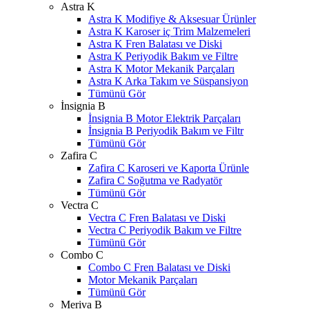
Astra K
Astra K Modifiye & Aksesuar Ürünler
Astra K Karoser iç Trim Malzemeleri
Astra K Fren Balatası ve Diski
Astra K Periyodik Bakım ve Filtre
Astra K Motor Mekanik Parçaları
Astra K Arka Takım ve Süspansiyon
Tümünü Gör
İnsignia B
İnsignia B Motor Elektrik Parçaları
İnsignia B Periyodik Bakım ve Filtr
Tümünü Gör
Zafira C
Zafira C Karoseri ve Kaporta Ürünle
Zafira C Soğutma ve Radyatör
Tümünü Gör
Vectra C
Vectra C Fren Balatası ve Diski
Vectra C Periyodik Bakım ve Filtre
Tümünü Gör
Combo C
Combo C Fren Balatası ve Diski
Motor Mekanik Parçaları
Tümünü Gör
Meriva B