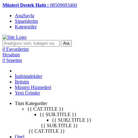
Müşteri Destek Hattı :
08509693460
AnaSayfa
Siparişlerim
Kategoriler
Ara
0
Favorilerim
Hesabım
0
Sepetim
İndirimdekiler
İletişim
Müşteri Hizmetleri
Yeni Ürünler
Tüm Kategoriler
{{ CAT.TITLE }}
{{ SUB.TITLE }}
{{ SUB2.TITLE }}
{{ SUB.TITLE }}
{{ CAT.TITLE }}
Opel