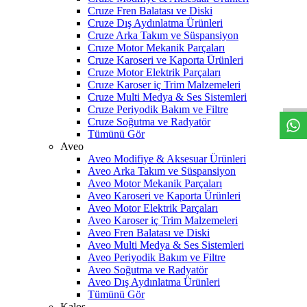
Cruze Fren Balatası ve Diski
Cruze Dış Aydınlatma Ürünleri
Cruze Arka Takım ve Süspansiyon
Cruze Motor Mekanik Parçaları
Cruze Karoseri ve Kaporta Ürünleri
W
h
t
s
a
p
p
D
e
s
t
e
H
a
t
t
Cruze Motor Elektrik Parçaları
Cruze Karoser iç Trim Malzemeleri
Cruze Multi Medya & Ses Sistemleri
Cruze Periyodik Bakım ve Filtre
Cruze Soğutma ve Radyatör
Tümünü Gör
Aveo
Aveo Modifiye & Aksesuar Ürünleri
Aveo Arka Takım ve Süspansiyon
Aveo Motor Mekanik Parçaları
Aveo Karoseri ve Kaporta Ürünleri
Aveo Motor Elektrik Parçaları
Aveo Karoser iç Trim Malzemeleri
Aveo Fren Balatası ve Diski
Aveo Multi Medya & Ses Sistemleri
Aveo Periyodik Bakım ve Filtre
Aveo Soğutma ve Radyatör
Aveo Dış Aydınlatma Ürünleri
Tümünü Gör
Kalos