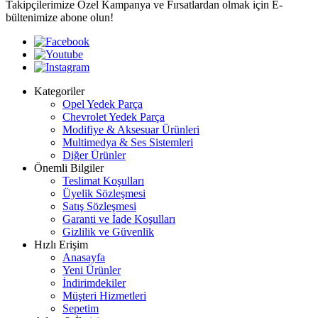
Takipçilerimize Özel Kampanya ve Fırsatlardan olmak için E-
bültenimize abone olun!
Kategoriler
Opel Yedek Parça
Chevrolet Yedek Parça
Modifiye & Aksesuar Ürünleri
Multimedya & Ses Sistemleri
Diğer Ürünler
Önemli Bilgiler
Teslimat Koşulları
Üyelik Sözleşmesi
Satış Sözleşmesi
Garanti ve İade Koşulları
Gizlilik ve Güvenlik
Hızlı Erişim
Anasayfa
Yeni Ürünler
İndirimdekiler
Müşteri Hizmetleri
Sepetim