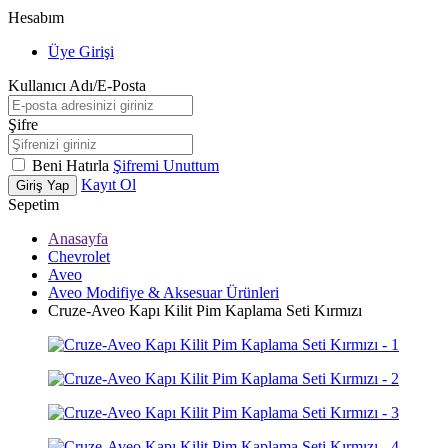
Hesabım
Üye Girişi
Kullanıcı Adı/E-Posta
Şifre
Beni Hatırla
Şifremi Unuttum
Kayıt Ol
Giriş Yap
Sepetim
Anasayfa
Chevrolet
Aveo
Aveo Modifiye & Aksesuar Ürünleri
Cruze-Aveo Kapı Kilit Pim Kaplama Seti Kırmızı