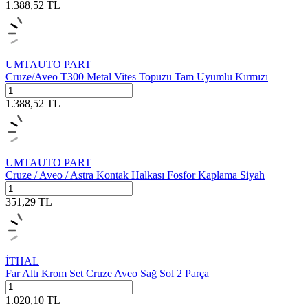
1.388,52
TL
UMTAUTO PART
Cruze/Aveo T300 Metal Vites Topuzu Tam Uyumlu Kırmızı
1.388,52
TL
UMTAUTO PART
Cruze / Aveo / Astra Kontak Halkası Fosfor Kaplama Siyah
351,29
TL
İTHAL
Far Altı Krom Set Cruze Aveo Sağ Sol 2 Parça
1.020,10
TL