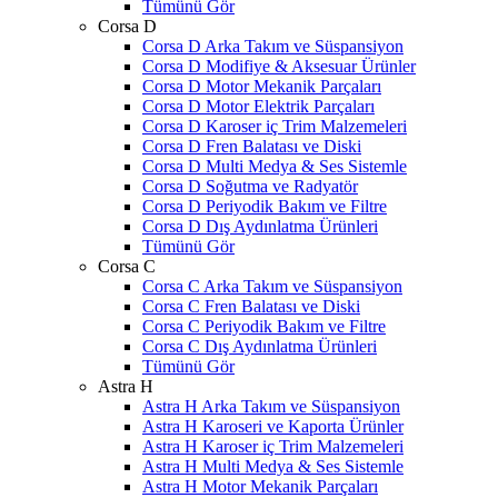
Tümünü Gör
Corsa D
Corsa D Arka Takım ve Süspansiyon
Corsa D Modifiye & Aksesuar Ürünler
Corsa D Motor Mekanik Parçaları
Corsa D Motor Elektrik Parçaları
Corsa D Karoser iç Trim Malzemeleri
Corsa D Fren Balatası ve Diski
Corsa D Multi Medya & Ses Sistemle
Corsa D Soğutma ve Radyatör
Corsa D Periyodik Bakım ve Filtre
Corsa D Dış Aydınlatma Ürünleri
Tümünü Gör
Corsa C
Corsa C Arka Takım ve Süspansiyon
Corsa C Fren Balatası ve Diski
Corsa C Periyodik Bakım ve Filtre
Corsa C Dış Aydınlatma Ürünleri
Tümünü Gör
Astra H
Astra H Arka Takım ve Süspansiyon
Astra H Karoseri ve Kaporta Ürünler
Astra H Karoser iç Trim Malzemeleri
Astra H Multi Medya & Ses Sistemle
Astra H Motor Mekanik Parçaları