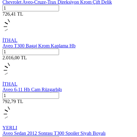
Chevrolet Aveo-Cruze-Trax Direksiyon Krom Çift Delik
726,41
TL
İTHAL
Aveo T300 Bagaj Krom Kaplama Hb
2.016,00
TL
İTHAL
Aveo 6-11 Hb Cam Rüzgarlığı
792,79
TL
YERLI
Aveo Sedan 2012 Sonrası T300 Spoiler Siyah Boyalı