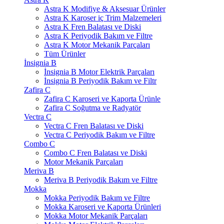
Astra K Modifiye & Aksesuar Ürünler
Astra K Karoser iç Trim Malzemeleri
Astra K Fren Balatası ve Diski
Astra K Periyodik Bakım ve Filtre
Astra K Motor Mekanik Parçaları
Tüm Ürünler
İnsignia B
İnsignia B Motor Elektrik Parçaları
İnsignia B Periyodik Bakım ve Filtr
Zafira C
Zafira C Karoseri ve Kaporta Ürünle
Zafira C Soğutma ve Radyatör
Vectra C
Vectra C Fren Balatası ve Diski
Vectra C Periyodik Bakım ve Filtre
Combo C
Combo C Fren Balatası ve Diski
Motor Mekanik Parçaları
Meriva B
Meriva B Periyodik Bakım ve Filtre
Mokka
Mokka Periyodik Bakım ve Filtre
Mokka Karoseri ve Kaporta Ürünleri
Mokka Motor Mekanik Parçaları