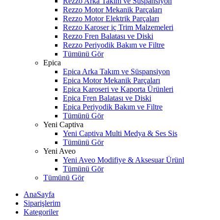
Rezzo Arka Takım ve Süspansiyon
Rezzo Motor Mekanik Parçaları
Rezzo Motor Elektrik Parçaları
Rezzo Karoser iç Trim Malzemeleri
Rezzo Fren Balatası ve Diski
Rezzo Periyodik Bakım ve Filtre
Tümünü Gör
Epica
Epica Arka Takım ve Süspansiyon
Epica Motor Mekanik Parçaları
Epica Karoseri ve Kaporta Ürünleri
Epica Fren Balatası ve Diski
Epica Periyodik Bakım ve Filtre
Tümünü Gör
Yeni Captiva
Yeni Captiva Multi Medya & Ses Sis
Tümünü Gör
Yeni Aveo
Yeni Aveo Modifiye & Aksesuar Ürünl
Tümünü Gör
Tümünü Gör
AnaSayfa
Siparişlerim
Kategoriler