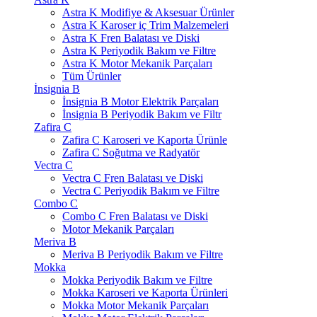
Astra K Modifiye & Aksesuar Ürünler
Astra K Karoser iç Trim Malzemeleri
Astra K Fren Balatası ve Diski
Astra K Periyodik Bakım ve Filtre
Astra K Motor Mekanik Parçaları
Tüm Ürünler
İnsignia B
İnsignia B Motor Elektrik Parçaları
İnsignia B Periyodik Bakım ve Filtr
Zafira C
Zafira C Karoseri ve Kaporta Ürünle
Zafira C Soğutma ve Radyatör
Vectra C
Vectra C Fren Balatası ve Diski
Vectra C Periyodik Bakım ve Filtre
Combo C
Combo C Fren Balatası ve Diski
Motor Mekanik Parçaları
Meriva B
Meriva B Periyodik Bakım ve Filtre
Mokka
Mokka Periyodik Bakım ve Filtre
Mokka Karoseri ve Kaporta Ürünleri
Mokka Motor Mekanik Parçaları