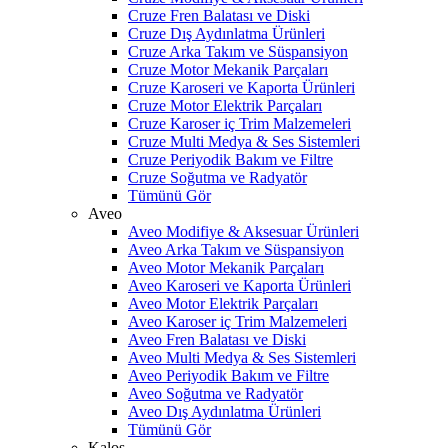
Cruze Fren Balatası ve Diski
Cruze Dış Aydınlatma Ürünleri
Cruze Arka Takım ve Süspansiyon
Cruze Motor Mekanik Parçaları
Cruze Karoseri ve Kaporta Ürünleri
Cruze Motor Elektrik Parçaları
Cruze Karoser iç Trim Malzemeleri
Cruze Multi Medya & Ses Sistemleri
Cruze Periyodik Bakım ve Filtre
Cruze Soğutma ve Radyatör
Tümünü Gör
Aveo
Aveo Modifiye & Aksesuar Ürünleri
Aveo Arka Takım ve Süspansiyon
Aveo Motor Mekanik Parçaları
Aveo Karoseri ve Kaporta Ürünleri
Aveo Motor Elektrik Parçaları
Aveo Karoser iç Trim Malzemeleri
Aveo Fren Balatası ve Diski
Aveo Multi Medya & Ses Sistemleri
Aveo Periyodik Bakım ve Filtre
Aveo Soğutma ve Radyatör
Aveo Dış Aydınlatma Ürünleri
Tümünü Gör
Kalos