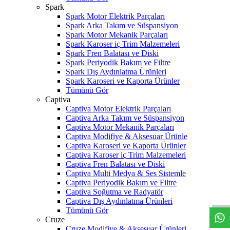
Spark
Spark Motor Elektrik Parçaları
Spark Arka Takım ve Süspansiyon
Spark Motor Mekanik Parçaları
Spark Karoser iç Trim Malzemeleri
Spark Fren Balatası ve Diski
Spark Periyodik Bakım ve Filtre
Spark Dış Aydınlatma Ürünleri
Spark Karoseri ve Kaporta Ürünler
Tümünü Gör
Captiva
Captiva Motor Elektrik Parçaları
Captiva Arka Takım ve Süspansiyon
Captiva Motor Mekanik Parçaları
Captiva Modifiye & Aksesuar Ürünle
Captiva Karoseri ve Kaporta Ürünler
Captiva Karoser iç Trim Malzemeleri
Captiva Fren Balatası ve Diski
Captiva Multi Medya & Ses Sistemle
W
h
t
s
a
p
p
D
e
s
t
e
H
a
t
t
Captiva Periyodik Bakım ve Filtre
Captiva Soğutma ve Radyatör
Captiva Dış Aydınlatma Ürünleri
Tümünü Gör
Cruze
Cruze Modifiye & Aksesuar Ürünleri