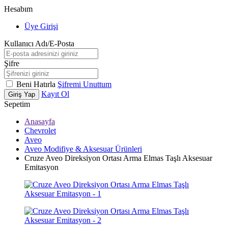
Hesabım
Üye Girişi
Kullanıcı Adı/E-Posta
Şifre
Beni Hatırla
Şifremi Unuttum
Kayıt Ol
Giriş Yap
Sepetim
Anasayfa
Chevrolet
Aveo
Aveo Modifiye & Aksesuar Ürünleri
Cruze Aveo Direksiyon Ortası Arma Elmas Taşlı Aksesuar
Emitasyon