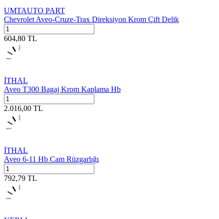
UMTAUTO PART
Chevrolet Aveo-Cruze-Trax Direksiyon Krom Çift Delik
604,80
TL
İTHAL
Aveo T300 Bagaj Krom Kaplama Hb
2.016,00
TL
İTHAL
Aveo 6-11 Hb Cam Rüzgarlığı
792,79
TL