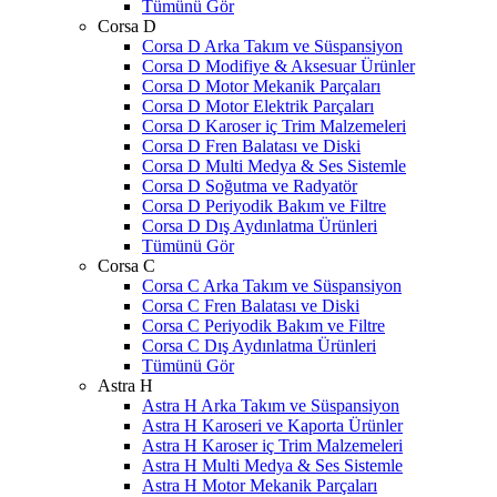
Tümünü Gör
Corsa D
Corsa D Arka Takım ve Süspansiyon
Corsa D Modifiye & Aksesuar Ürünler
Corsa D Motor Mekanik Parçaları
Corsa D Motor Elektrik Parçaları
Corsa D Karoser iç Trim Malzemeleri
Corsa D Fren Balatası ve Diski
Corsa D Multi Medya & Ses Sistemle
Corsa D Soğutma ve Radyatör
Corsa D Periyodik Bakım ve Filtre
Corsa D Dış Aydınlatma Ürünleri
Tümünü Gör
Corsa C
Corsa C Arka Takım ve Süspansiyon
Corsa C Fren Balatası ve Diski
Corsa C Periyodik Bakım ve Filtre
Corsa C Dış Aydınlatma Ürünleri
Tümünü Gör
Astra H
Astra H Arka Takım ve Süspansiyon
Astra H Karoseri ve Kaporta Ürünler
Astra H Karoser iç Trim Malzemeleri
Astra H Multi Medya & Ses Sistemle
Astra H Motor Mekanik Parçaları