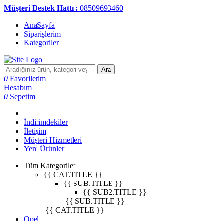
Müşteri Destek Hattı :
08509693460
AnaSayfa
Siparişlerim
Kategoriler
Ara
0
Favorilerim
Hesabım
0
Sepetim
İndirimdekiler
İletişim
Müşteri Hizmetleri
Yeni Ürünler
Tüm Kategoriler
{{ CAT.TITLE }}
{{ SUB.TITLE }}
{{ SUB2.TITLE }}
{{ SUB.TITLE }}
{{ CAT.TITLE }}
Opel