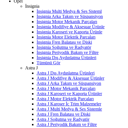
Opel
İnsignia
İnsignia Multi Medya & Ses Sisteml
İnsignia Arka Takım ve Süspansiyon
İnsignia Motor Mekanik Parçaları
İnsignia Modifiye & Aksesuar Ürünle
İnsignia Karoseri ve Kaporta Ürünle
İnsignia Motor Elektrik Parçaları
İnsignia Fren Balatası ve Diski
İnsignia Soğutma ve Radyatör
İnsignia Periyodik Bakım ve Filtre
İnsignia Dış Aydınlatma Ürünleri
Tümünü Gör
Astra J
Astra J Dış Aydınlatma Ürünleri
Astra J Modifiye & Aksesuar Ürünler
Astra J Arka Takım ve Süspansiyon
Astra J Motor Mekanik Parçaları
Astra J Karoseri ve Kaporta Ürünler
Astra J Motor Elektrik Parçaları
Astra J Karoser İç Trim Malzemeler
Astra J Multi Medya & Ses Sistemle
Astra J Fren Balatası ve Diski
Astra J Soğutma ve Radyatör
Astra J Periyodik Bakım ve Filtre