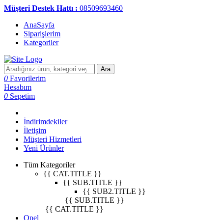
Müşteri Destek Hattı :
08509693460
AnaSayfa
Siparişlerim
Kategoriler
Ara
0
Favorilerim
Hesabım
0
Sepetim
İndirimdekiler
İletişim
Müşteri Hizmetleri
Yeni Ürünler
Tüm Kategoriler
{{ CAT.TITLE }}
{{ SUB.TITLE }}
{{ SUB2.TITLE }}
{{ SUB.TITLE }}
{{ CAT.TITLE }}
Opel