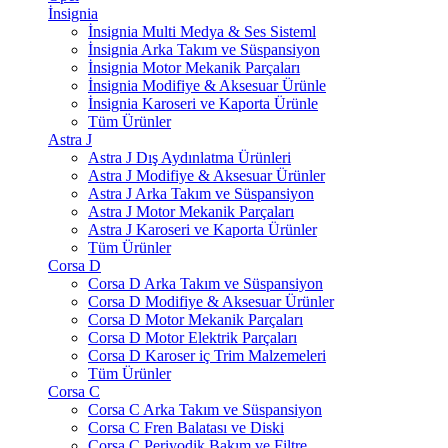
İnsignia
İnsignia Multi Medya & Ses Sisteml
İnsignia Arka Takım ve Süspansiyon
İnsignia Motor Mekanik Parçaları
İnsignia Modifiye & Aksesuar Ürünle
İnsignia Karoseri ve Kaporta Ürünle
Tüm Ürünler
Astra J
Astra J Dış Aydınlatma Ürünleri
Astra J Modifiye & Aksesuar Ürünler
Astra J Arka Takım ve Süspansiyon
Astra J Motor Mekanik Parçaları
Astra J Karoseri ve Kaporta Ürünler
Tüm Ürünler
Corsa D
Corsa D Arka Takım ve Süspansiyon
Corsa D Modifiye & Aksesuar Ürünler
Corsa D Motor Mekanik Parçaları
Corsa D Motor Elektrik Parçaları
Corsa D Karoser iç Trim Malzemeleri
Tüm Ürünler
Corsa C
Corsa C Arka Takım ve Süspansiyon
Corsa C Fren Balatası ve Diski
Corsa C Periyodik Bakım ve Filtre