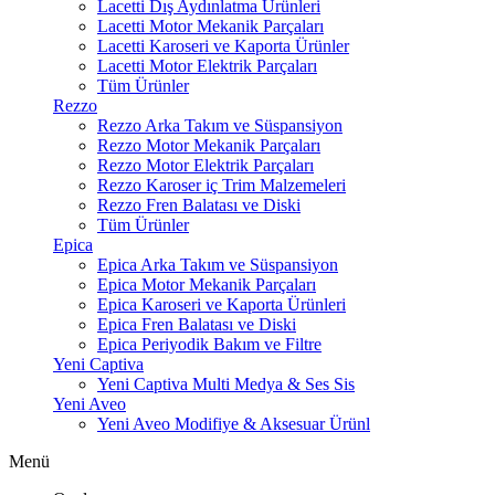
Lacetti Dış Aydınlatma Ürünleri
Lacetti Motor Mekanik Parçaları
Lacetti Karoseri ve Kaporta Ürünler
Lacetti Motor Elektrik Parçaları
Tüm Ürünler
Rezzo
Rezzo Arka Takım ve Süspansiyon
Rezzo Motor Mekanik Parçaları
Rezzo Motor Elektrik Parçaları
Rezzo Karoser iç Trim Malzemeleri
Rezzo Fren Balatası ve Diski
Tüm Ürünler
Epica
Epica Arka Takım ve Süspansiyon
Epica Motor Mekanik Parçaları
Epica Karoseri ve Kaporta Ürünleri
Epica Fren Balatası ve Diski
Epica Periyodik Bakım ve Filtre
Yeni Captiva
Yeni Captiva Multi Medya & Ses Sis
Yeni Aveo
Yeni Aveo Modifiye & Aksesuar Ürünl
Menü