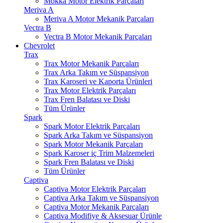
Mokka Motor Elektrik Parçaları
Meriva A
Meriva A Motor Mekanik Parçaları
Vectra B
Vectra B Motor Mekanik Parçaları
Chevrolet
Trax
Trax Motor Mekanik Parçaları
Trax Arka Takım ve Süspansiyon
Trax Karoseri ve Kaporta Ürünleri
Trax Motor Elektrik Parçaları
Trax Fren Balatası ve Diski
Tüm Ürünler
Spark
Spark Motor Elektrik Parçaları
Spark Arka Takım ve Süspansiyon
Spark Motor Mekanik Parçaları
Spark Karoser iç Trim Malzemeleri
Spark Fren Balatası ve Diski
Tüm Ürünler
Captiva
Captiva Motor Elektrik Parçaları
Captiva Arka Takım ve Süspansiyon
Captiva Motor Mekanik Parçaları
Captiva Modifiye & Aksesuar Ürünle