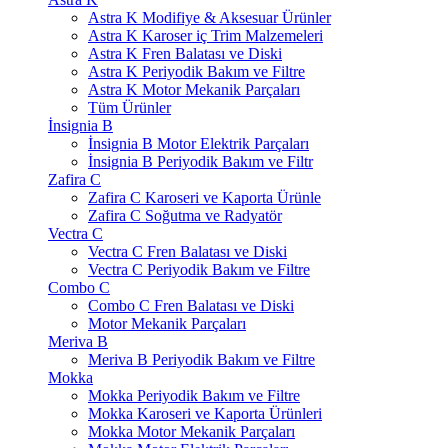
Astra K Modifiye & Aksesuar Ürünler
Astra K Karoser iç Trim Malzemeleri
Astra K Fren Balatası ve Diski
Astra K Periyodik Bakım ve Filtre
Astra K Motor Mekanik Parçaları
Tüm Ürünler
İnsignia B
İnsignia B Motor Elektrik Parçaları
İnsignia B Periyodik Bakım ve Filtr
Zafira C
Zafira C Karoseri ve Kaporta Ürünle
Zafira C Soğutma ve Radyatör
Vectra C
Vectra C Fren Balatası ve Diski
Vectra C Periyodik Bakım ve Filtre
Combo C
Combo C Fren Balatası ve Diski
Motor Mekanik Parçaları
Meriva B
Meriva B Periyodik Bakım ve Filtre
Mokka
Mokka Periyodik Bakım ve Filtre
Mokka Karoseri ve Kaporta Ürünleri
Mokka Motor Mekanik Parçaları