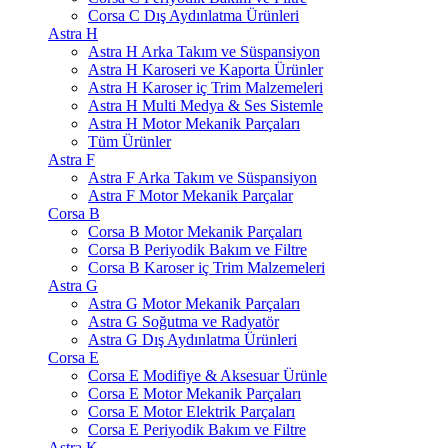
Corsa C Dış Aydınlatma Ürünleri
Astra H
Astra H Arka Takım ve Süspansiyon
Astra H Karoseri ve Kaporta Ürünler
Astra H Karoser iç Trim Malzemeleri
Astra H Multi Medya & Ses Sistemle
Astra H Motor Mekanik Parçaları
Tüm Ürünler
Astra F
Astra F Arka Takım ve Süspansiyon
Astra F Motor Mekanik Parçalar
Corsa B
Corsa B Motor Mekanik Parçaları
Corsa B Periyodik Bakım ve Filtre
Corsa B Karoser iç Trim Malzemeleri
Astra G
Astra G Motor Mekanik Parçaları
Astra G Soğutma ve Radyatör
Astra G Dış Aydınlatma Ürünleri
Corsa E
Corsa E Modifiye & Aksesuar Ürünle
Corsa E Motor Mekanik Parçaları
Corsa E Motor Elektrik Parçaları
Corsa E Periyodik Bakım ve Filtre
Astra K