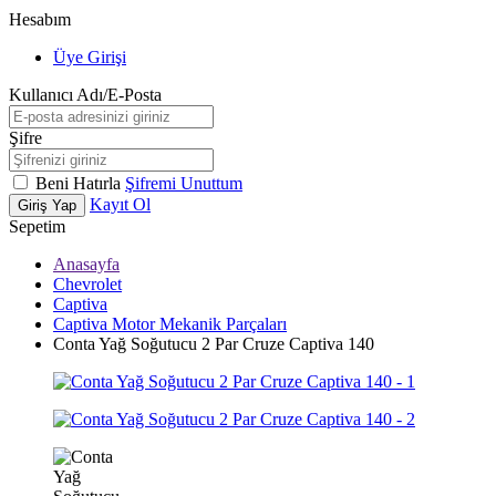
Hesabım
Üye Girişi
Kullanıcı Adı/E-Posta
Şifre
Beni Hatırla
Şifremi Unuttum
Kayıt Ol
Giriş Yap
Sepetim
Anasayfa
Chevrolet
Captiva
Captiva Motor Mekanik Parçaları
Conta Yağ Soğutucu 2 Par Cruze Captiva 140