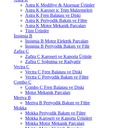
Astra K Modifiye & Aksesuar Ürünler
Astra K Karoser iç Trim Malzemeleri
Astra K Fren Balatası ve Diski
Astra K Periyodik Bakım ve Filtre
Astra K Motor Mekanik Parçaları
Tüm Ürünler
İnsignia B
İnsignia B Motor Elektrik Parçaları
İnsignia B Periyodik Bakım ve Filtr
Zafira C
Zafira C Karoseri ve Kaporta Ürünle
Zafira C Soğutma ve Radyatör
Vectra C
Vectra C Fren Balatası ve Diski
Vectra C Periyodik Bakım ve Filtre
Combo C
Combo C Fren Balatası ve Diski
Motor Mekanik Parçaları
Meriva B
Meriva B Periyodik Bakım ve Filtre
Mokka
Mokka Periyodik Bakım ve Filtre
Mokka Karoseri ve Kaporta Ürünleri
Mokka Motor Mekanik Parçaları