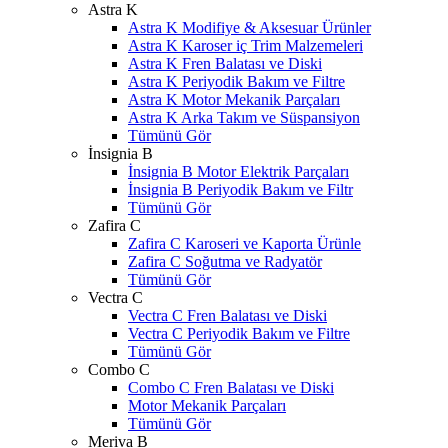
Astra K
Astra K Modifiye & Aksesuar Ürünler
Astra K Karoser iç Trim Malzemeleri
Astra K Fren Balatası ve Diski
Astra K Periyodik Bakım ve Filtre
Astra K Motor Mekanik Parçaları
Astra K Arka Takım ve Süspansiyon
Tümünü Gör
İnsignia B
İnsignia B Motor Elektrik Parçaları
İnsignia B Periyodik Bakım ve Filtr
Tümünü Gör
Zafira C
Zafira C Karoseri ve Kaporta Ürünle
Zafira C Soğutma ve Radyatör
Tümünü Gör
Vectra C
Vectra C Fren Balatası ve Diski
Vectra C Periyodik Bakım ve Filtre
Tümünü Gör
Combo C
Combo C Fren Balatası ve Diski
Motor Mekanik Parçaları
Tümünü Gör
Meriva B