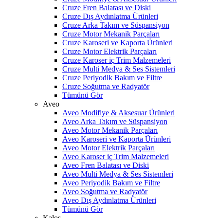
Cruze Fren Balatası ve Diski
Cruze Dış Aydınlatma Ürünleri
Cruze Arka Takım ve Süspansiyon
Cruze Motor Mekanik Parçaları
Cruze Karoseri ve Kaporta Ürünleri
Cruze Motor Elektrik Parçaları
Cruze Karoser iç Trim Malzemeleri
Cruze Multi Medya & Ses Sistemleri
Cruze Periyodik Bakım ve Filtre
Cruze Soğutma ve Radyatör
Tümünü Gör
Aveo
Aveo Modifiye & Aksesuar Ürünleri
Aveo Arka Takım ve Süspansiyon
Aveo Motor Mekanik Parçaları
Aveo Karoseri ve Kaporta Ürünleri
Aveo Motor Elektrik Parçaları
Aveo Karoser iç Trim Malzemeleri
Aveo Fren Balatası ve Diski
Aveo Multi Medya & Ses Sistemleri
Aveo Periyodik Bakım ve Filtre
Aveo Soğutma ve Radyatör
Aveo Dış Aydınlatma Ürünleri
Tümünü Gör
Kalos