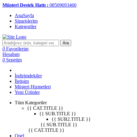
Müşteri Destek Hattı :
08509693460
AnaSayfa
Siparişlerim
Kategoriler
Ara
0
Favorilerim
Hesabım
0
Sepetim
İndirimdekiler
İletişim
Müşteri Hizmetleri
Yeni Ürünler
Tüm Kategoriler
{{ CAT.TITLE }}
{{ SUB.TITLE }}
{{ SUB2.TITLE }}
{{ SUB.TITLE }}
{{ CAT.TITLE }}
Opel