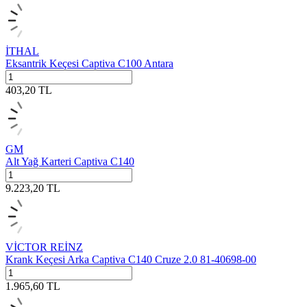
İTHAL
Eksantrik Keçesi Captiva C100 Antara
403,20
TL
GM
Alt Yağ Karteri Captiva C140
9.223,20
TL
VİCTOR REİNZ
Krank Keçesi Arka Captiva C140 Cruze 2.0 81-40698-00
1.965,60
TL