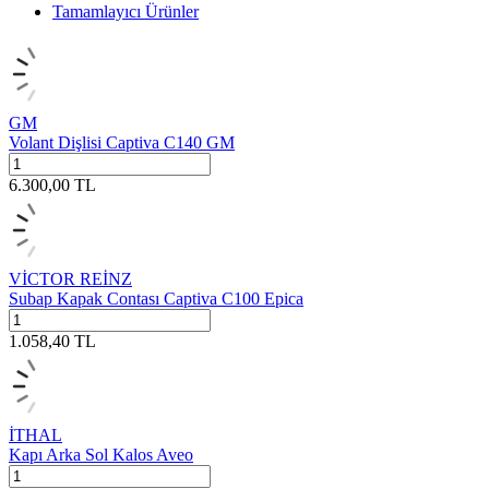
Tamamlayıcı Ürünler
GM
Volant Dişlisi Captiva C140 GM
6.300,00
TL
VİCTOR REİNZ
Subap Kapak Contası Captiva C100 Epica
1.058,40
TL
İTHAL
Kapı Arka Sol Kalos Aveo