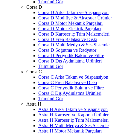
Tümünü Gör
Corsa D
Corsa D Arka Takım ve Süspansiyon
Corsa D Modifiye & Aksesuar Ürünler
Corsa D Motor Mekanik Parçaları
Corsa D Motor Elektrik Parçaları
Corsa D Karoser iç Trim Malzemeleri
Corsa D Fren Balatası ve Diski
Corsa D Multi Medya & Ses Sistemle
Corsa D Soğutma ve Radyatör
Corsa D Periyodik Bakım ve Filtre
Corsa D Dış Aydınlatma Ürünleri
Tümünü Gör
Corsa C
Corsa C Arka Takım ve Süspansiyon
Corsa C Fren Balatası ve Diski
Corsa C Periyodik Bakım ve Filtre
Corsa C Dış Aydınlatma Ürünleri
Tümünü Gör
Astra H
Astra H Arka Takım ve Süspansiyon
Astra H Karoseri ve Kaporta Ürünler
Astra H Karoser iç Trim Malzemeleri
Astra H Multi Medya & Ses Sistemle
Astra H Motor Mekanik Parçaları