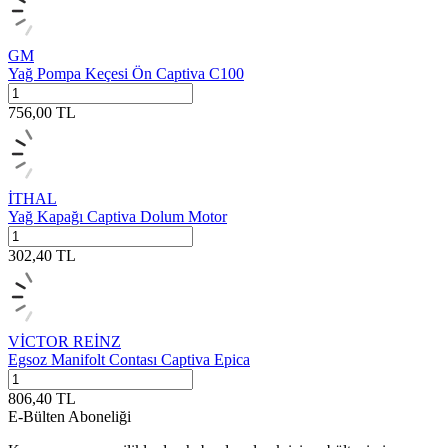
GM
Yağ Pompa Keçesi Ön Captiva C100
756,00
TL
İTHAL
Yağ Kapağı Captiva Dolum Motor
302,40
TL
VİCTOR REİNZ
Egsoz Manifolt Contası Captiva Epica
806,40
TL
E-Bülten Aboneliği