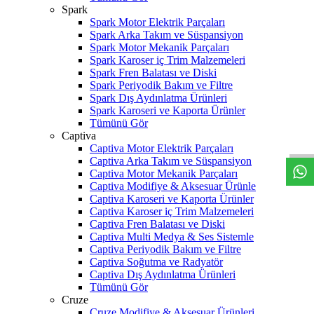
Spark
Spark Motor Elektrik Parçaları
Spark Arka Takım ve Süspansiyon
Spark Motor Mekanik Parçaları
Spark Karoser iç Trim Malzemeleri
Spark Fren Balatası ve Diski
Spark Periyodik Bakım ve Filtre
Spark Dış Aydınlatma Ürünleri
Spark Karoseri ve Kaporta Ürünler
W
h
t
s
a
p
p
D
e
s
t
e
H
a
t
t
Tümünü Gör
Captiva
Captiva Motor Elektrik Parçaları
Captiva Arka Takım ve Süspansiyon
Captiva Motor Mekanik Parçaları
Captiva Modifiye & Aksesuar Ürünle
Captiva Karoseri ve Kaporta Ürünler
Captiva Karoser iç Trim Malzemeleri
Captiva Fren Balatası ve Diski
Captiva Multi Medya & Ses Sistemle
Captiva Periyodik Bakım ve Filtre
Captiva Soğutma ve Radyatör
Captiva Dış Aydınlatma Ürünleri
Tümünü Gör
Cruze
Cruze Modifiye & Aksesuar Ürünleri