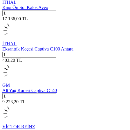
İTHAL
Kapı Ön Sol Kalos Aveo
17.136,00
TL
İTHAL
Eksantrik Keçesi Captiva C100 Antara
403,20
TL
GM
Alt Yağ Karteri Captiva C140
9.223,20
TL
VİCTOR REİNZ