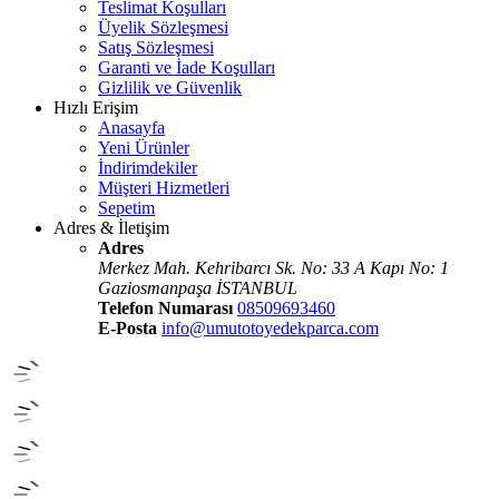
Teslimat Koşulları
Üyelik Sözleşmesi
Satış Sözleşmesi
Garanti ve İade Koşulları
Gizlilik ve Güvenlik
Hızlı Erişim
Anasayfa
Yeni Ürünler
İndirimdekiler
Müşteri Hizmetleri
Sepetim
Adres & İletişim
Adres
Merkez Mah. Kehribarcı Sk. No: 33 A Kapı No: 1
Gaziosmanpaşa İSTANBUL
Telefon Numarası
08509693460
E-Posta
info@umutotoyedekparca.com