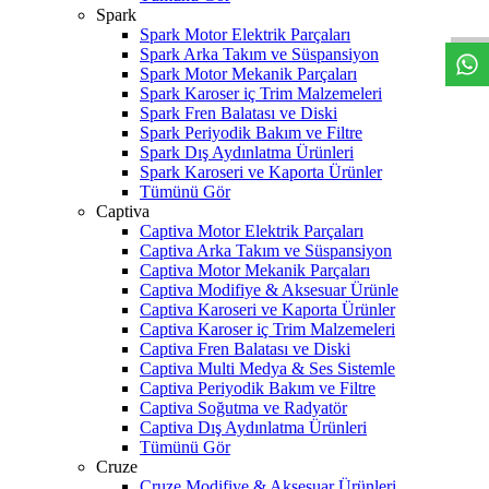
W
h
t
s
a
p
p
D
e
s
t
e
H
a
t
t
Spark
Spark Motor Elektrik Parçaları
Spark Arka Takım ve Süspansiyon
Spark Motor Mekanik Parçaları
Spark Karoser iç Trim Malzemeleri
Spark Fren Balatası ve Diski
Spark Periyodik Bakım ve Filtre
Spark Dış Aydınlatma Ürünleri
Spark Karoseri ve Kaporta Ürünler
Tümünü Gör
Captiva
Captiva Motor Elektrik Parçaları
Captiva Arka Takım ve Süspansiyon
Captiva Motor Mekanik Parçaları
Captiva Modifiye & Aksesuar Ürünle
Captiva Karoseri ve Kaporta Ürünler
Captiva Karoser iç Trim Malzemeleri
Captiva Fren Balatası ve Diski
Captiva Multi Medya & Ses Sistemle
Captiva Periyodik Bakım ve Filtre
Captiva Soğutma ve Radyatör
Captiva Dış Aydınlatma Ürünleri
Tümünü Gör
Cruze
Cruze Modifiye & Aksesuar Ürünleri