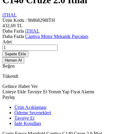
C140 Cruze 2.0 İthal
iTHAL
Ürün Kodu :
96868298ITH
432,69
TL
Daha Fazla
iTHAL
Daha Fazla
Captiva Motor Mekanik Parçaları
Adet
Sepete Ekle
Hemen Al
Beğen
Tükendi
Gelince Haber Ver
Listeye Ekle
Tavsiye Et
Yorum Yap
Fiyat Alarmı
Paylaş
Ürün Açıklaması
Ödeme Seçenekleri
Tavsiye Et
İade Koşulları
Conta Egsoz Manifold Captiva C140 Cruze 2.0 İthal