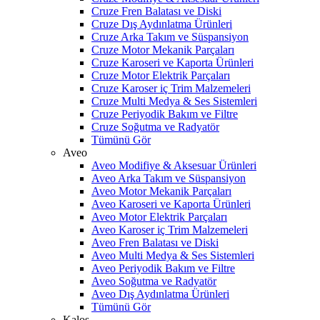
Cruze Fren Balatası ve Diski
Cruze Dış Aydınlatma Ürünleri
Cruze Arka Takım ve Süspansiyon
Cruze Motor Mekanik Parçaları
Cruze Karoseri ve Kaporta Ürünleri
Cruze Motor Elektrik Parçaları
Cruze Karoser iç Trim Malzemeleri
Cruze Multi Medya & Ses Sistemleri
Cruze Periyodik Bakım ve Filtre
Cruze Soğutma ve Radyatör
Tümünü Gör
Aveo
Aveo Modifiye & Aksesuar Ürünleri
Aveo Arka Takım ve Süspansiyon
Aveo Motor Mekanik Parçaları
Aveo Karoseri ve Kaporta Ürünleri
Aveo Motor Elektrik Parçaları
Aveo Karoser iç Trim Malzemeleri
Aveo Fren Balatası ve Diski
Aveo Multi Medya & Ses Sistemleri
Aveo Periyodik Bakım ve Filtre
Aveo Soğutma ve Radyatör
Aveo Dış Aydınlatma Ürünleri
Tümünü Gör
Kalos