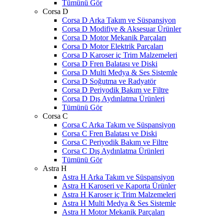
Tümünü Gör
Corsa D
Corsa D Arka Takım ve Süspansiyon
Corsa D Modifiye & Aksesuar Ürünler
Corsa D Motor Mekanik Parçaları
Corsa D Motor Elektrik Parçaları
Corsa D Karoser iç Trim Malzemeleri
Corsa D Fren Balatası ve Diski
Corsa D Multi Medya & Ses Sistemle
Corsa D Soğutma ve Radyatör
Corsa D Periyodik Bakım ve Filtre
Corsa D Dış Aydınlatma Ürünleri
Tümünü Gör
Corsa C
Corsa C Arka Takım ve Süspansiyon
Corsa C Fren Balatası ve Diski
Corsa C Periyodik Bakım ve Filtre
Corsa C Dış Aydınlatma Ürünleri
Tümünü Gör
Astra H
Astra H Arka Takım ve Süspansiyon
Astra H Karoseri ve Kaporta Ürünler
Astra H Karoser iç Trim Malzemeleri
Astra H Multi Medya & Ses Sistemle
Astra H Motor Mekanik Parçaları