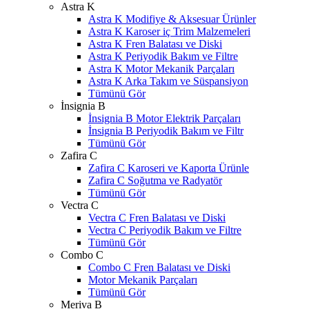
Astra K
Astra K Modifiye & Aksesuar Ürünler
Astra K Karoser iç Trim Malzemeleri
Astra K Fren Balatası ve Diski
Astra K Periyodik Bakım ve Filtre
Astra K Motor Mekanik Parçaları
Astra K Arka Takım ve Süspansiyon
Tümünü Gör
İnsignia B
İnsignia B Motor Elektrik Parçaları
İnsignia B Periyodik Bakım ve Filtr
Tümünü Gör
Zafira C
Zafira C Karoseri ve Kaporta Ürünle
Zafira C Soğutma ve Radyatör
Tümünü Gör
Vectra C
Vectra C Fren Balatası ve Diski
Vectra C Periyodik Bakım ve Filtre
Tümünü Gör
Combo C
Combo C Fren Balatası ve Diski
Motor Mekanik Parçaları
Tümünü Gör
Meriva B