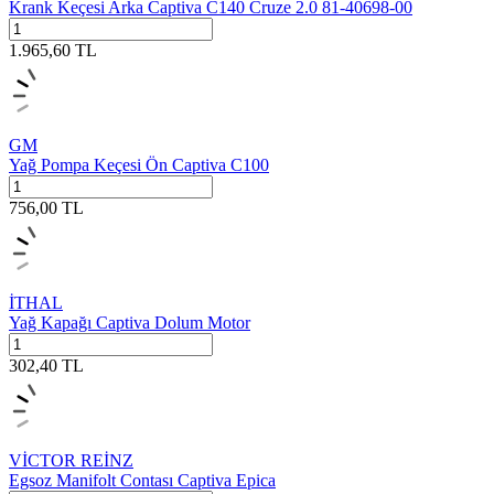
Krank Keçesi Arka Captiva C140 Cruze 2.0 81-40698-00
1.965,60
TL
GM
Yağ Pompa Keçesi Ön Captiva C100
756,00
TL
İTHAL
Yağ Kapağı Captiva Dolum Motor
302,40
TL
VİCTOR REİNZ
Egsoz Manifolt Contası Captiva Epica