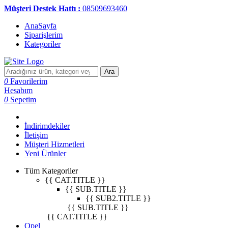
Müşteri Destek Hattı :
08509693460
AnaSayfa
Siparişlerim
Kategoriler
Ara
0
Favorilerim
Hesabım
0
Sepetim
İndirimdekiler
İletişim
Müşteri Hizmetleri
Yeni Ürünler
Tüm Kategoriler
{{ CAT.TITLE }}
{{ SUB.TITLE }}
{{ SUB2.TITLE }}
{{ SUB.TITLE }}
{{ CAT.TITLE }}
Opel