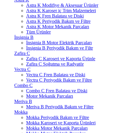
Astra K Modifiye & Aksesuar Ürünler
Astra K Karoser iç Trim Malzemeleri
Astra K Fren Balatası ve Diski
Astra K Periyodik Bakım ve Filtre
Astra K Motor Mekanik Parçaları
Tüm Ürünler
İnsignia B
İnsignia B Motor Elektrik Parçaları
İnsignia B Periyodik Bakım ve Filtr
Zafira C
Zafira C Karoseri ve Kaporta Ürünle
Zafira C Soğutma ve Radyatör
Vectra C
Vectra C Fren Balatası ve Diski
Vectra C Periyodik Bakım ve Filtre
Combo C
Combo C Fren Balatası ve Diski
Motor Mekanik Parçaları
Meriva B
Meriva B Periyodik Bakım ve Filtre
Mokka
Mokka Periyodik Bakım ve Filtre
Mokka Karoseri ve Kaporta Ürünleri
Mokka Motor Mekanik Parçaları