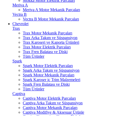
Mokka Motor Elektrik Parçaları
Meriva A
Meriva A Motor Mekanik Parçaları
Vectra B
Vectra B Motor Mekanik Parçaları
Chevrolet
Trax
Trax Motor Mekanik Parçaları
Trax Arka Takım ve Süspansiyon
Trax Karoseri ve Kaporta Ürünleri
Trax Motor Elektrik Parçaları
Trax Fren Balatası ve Diski
Tüm Ürünler
Spark
Spark Motor Elektrik Parçaları
Spark Arka Takım ve Süspansiyon
Spark Motor Mekanik Parçaları
Spark Karoser iç Trim Malzemeleri
Spark Fren Balatası ve Diski
Tüm Ürünler
Captiva
Captiva Motor Elektrik Parçaları
Captiva Arka Takım ve Süspansiyon
Captiva Motor Mekanik Parçaları
Captiva Modifiye & Aksesuar Ürünle