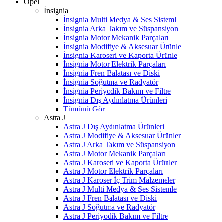
Opel
İnsignia
İnsignia Multi Medya & Ses Sisteml
İnsignia Arka Takım ve Süspansiyon
İnsignia Motor Mekanik Parçaları
İnsignia Modifiye & Aksesuar Ürünle
İnsignia Karoseri ve Kaporta Ürünle
İnsignia Motor Elektrik Parçaları
İnsignia Fren Balatası ve Diski
İnsignia Soğutma ve Radyatör
İnsignia Periyodik Bakım ve Filtre
İnsignia Dış Aydınlatma Ürünleri
Tümünü Gör
Astra J
Astra J Dış Aydınlatma Ürünleri
Astra J Modifiye & Aksesuar Ürünler
Astra J Arka Takım ve Süspansiyon
Astra J Motor Mekanik Parçaları
Astra J Karoseri ve Kaporta Ürünler
Astra J Motor Elektrik Parçaları
Astra J Karoser İç Trim Malzemeler
Astra J Multi Medya & Ses Sistemle
Astra J Fren Balatası ve Diski
Astra J Soğutma ve Radyatör
Astra J Periyodik Bakım ve Filtre