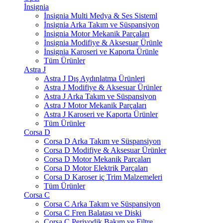
İnsignia
İnsignia Multi Medya & Ses Sisteml
İnsignia Arka Takım ve Süspansiyon
İnsignia Motor Mekanik Parçaları
İnsignia Modifiye & Aksesuar Ürünle
İnsignia Karoseri ve Kaporta Ürünle
Tüm Ürünler
Astra J
Astra J Dış Aydınlatma Ürünleri
Astra J Modifiye & Aksesuar Ürünler
Astra J Arka Takım ve Süspansiyon
Astra J Motor Mekanik Parçaları
Astra J Karoseri ve Kaporta Ürünler
Tüm Ürünler
Corsa D
Corsa D Arka Takım ve Süspansiyon
Corsa D Modifiye & Aksesuar Ürünler
Corsa D Motor Mekanik Parçaları
Corsa D Motor Elektrik Parçaları
Corsa D Karoser iç Trim Malzemeleri
Tüm Ürünler
Corsa C
Corsa C Arka Takım ve Süspansiyon
Corsa C Fren Balatası ve Diski
Corsa C Periyodik Bakım ve Filtre