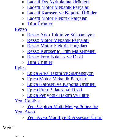
Lacetti Dış Aydınlatma Ürünleri
Lacetti Motor Mekanik Parçaları
Lacetti Karoseri ve Kaporta Ürünler
Lacetti Motor Elektrik Parçaları
Tüm Ürünler
Rezzo
Rezzo Arka Takım ve Süspansiyon
Rezzo Motor Mekanik Parçaları
Rezzo Motor Elektrik Parçaları
Rezzo Karoser iç Trim Malzemeleri
Rezzo Fren Balatası ve Diski
Tüm Ürünler
Epica
Epica Arka Takım ve Süspansiyon
Epica Motor Mekanik Parçaları
Epica Karoseri ve Kaporta Ürünleri
Epica Fren Balatası ve Diski
Epica Periyodik Bakım ve Filtre
Yeni Captiva
Yeni Captiva Multi Medya & Ses Sis
Yeni Aveo
Yeni Aveo Modifiye & Aksesuar Ürünl
Menü