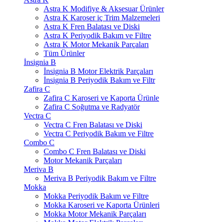
Astra K Modifiye & Aksesuar Ürünler
Astra K Karoser iç Trim Malzemeleri
Astra K Fren Balatası ve Diski
Astra K Periyodik Bakım ve Filtre
Astra K Motor Mekanik Parçaları
Tüm Ürünler
İnsignia B
İnsignia B Motor Elektrik Parçaları
İnsignia B Periyodik Bakım ve Filtr
Zafira C
Zafira C Karoseri ve Kaporta Ürünle
Zafira C Soğutma ve Radyatör
Vectra C
Vectra C Fren Balatası ve Diski
Vectra C Periyodik Bakım ve Filtre
Combo C
Combo C Fren Balatası ve Diski
Motor Mekanik Parçaları
Meriva B
Meriva B Periyodik Bakım ve Filtre
Mokka
Mokka Periyodik Bakım ve Filtre
Mokka Karoseri ve Kaporta Ürünleri
Mokka Motor Mekanik Parçaları