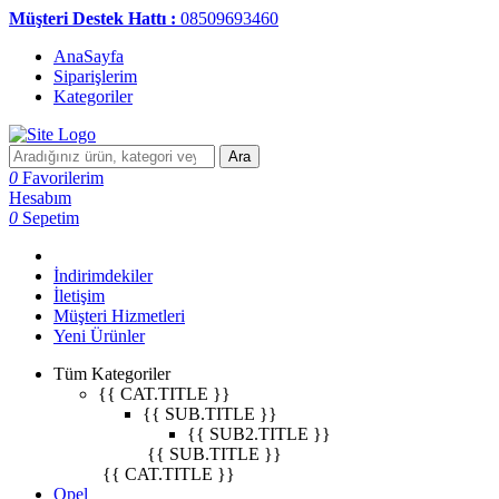
Müşteri Destek Hattı :
08509693460
AnaSayfa
Siparişlerim
Kategoriler
Ara
0
Favorilerim
Hesabım
0
Sepetim
İndirimdekiler
İletişim
Müşteri Hizmetleri
Yeni Ürünler
Tüm Kategoriler
{{ CAT.TITLE }}
{{ SUB.TITLE }}
{{ SUB2.TITLE }}
{{ SUB.TITLE }}
{{ CAT.TITLE }}
Opel