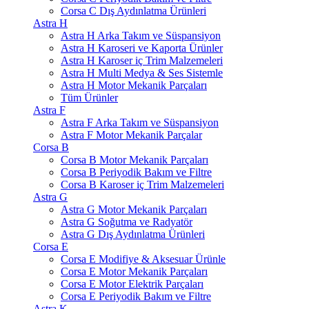
Corsa C Dış Aydınlatma Ürünleri
Astra H
Astra H Arka Takım ve Süspansiyon
Astra H Karoseri ve Kaporta Ürünler
Astra H Karoser iç Trim Malzemeleri
Astra H Multi Medya & Ses Sistemle
Astra H Motor Mekanik Parçaları
Tüm Ürünler
Astra F
Astra F Arka Takım ve Süspansiyon
Astra F Motor Mekanik Parçalar
Corsa B
Corsa B Motor Mekanik Parçaları
Corsa B Periyodik Bakım ve Filtre
Corsa B Karoser iç Trim Malzemeleri
Astra G
Astra G Motor Mekanik Parçaları
Astra G Soğutma ve Radyatör
Astra G Dış Aydınlatma Ürünleri
Corsa E
Corsa E Modifiye & Aksesuar Ürünle
Corsa E Motor Mekanik Parçaları
Corsa E Motor Elektrik Parçaları
Corsa E Periyodik Bakım ve Filtre
Astra K