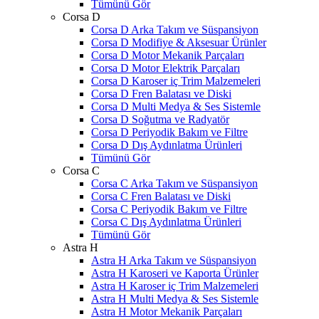
Tümünü Gör
Corsa D
Corsa D Arka Takım ve Süspansiyon
Corsa D Modifiye & Aksesuar Ürünler
Corsa D Motor Mekanik Parçaları
Corsa D Motor Elektrik Parçaları
Corsa D Karoser iç Trim Malzemeleri
Corsa D Fren Balatası ve Diski
Corsa D Multi Medya & Ses Sistemle
Corsa D Soğutma ve Radyatör
Corsa D Periyodik Bakım ve Filtre
Corsa D Dış Aydınlatma Ürünleri
Tümünü Gör
Corsa C
Corsa C Arka Takım ve Süspansiyon
Corsa C Fren Balatası ve Diski
Corsa C Periyodik Bakım ve Filtre
Corsa C Dış Aydınlatma Ürünleri
Tümünü Gör
Astra H
Astra H Arka Takım ve Süspansiyon
Astra H Karoseri ve Kaporta Ürünler
Astra H Karoser iç Trim Malzemeleri
Astra H Multi Medya & Ses Sistemle
Astra H Motor Mekanik Parçaları