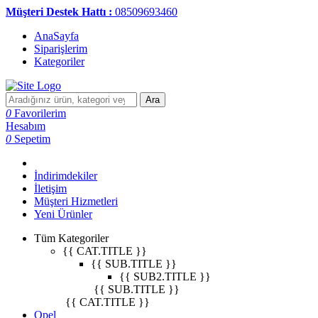
Müşteri Destek Hattı :
08509693460
AnaSayfa
Siparişlerim
Kategoriler
Ara
0
Favorilerim
Hesabım
0
Sepetim
İndirimdekiler
İletişim
Müşteri Hizmetleri
Yeni Ürünler
Tüm Kategoriler
{{ CAT.TITLE }}
{{ SUB.TITLE }}
{{ SUB2.TITLE }}
{{ SUB.TITLE }}
{{ CAT.TITLE }}
Opel