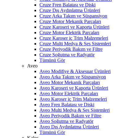
Cruze Fren Balatası ve Diski
Cruze Dış Aydınlatma Ürünleri
Cruze Arka Takım ve Süspansiyon
Cruze Motor Mekanik Parçaları
Cruze Karoseri ve Kaporta Ürünleri
Cruze Motor Elektrik Parçaları
Cruze Karoser iç Trim Malzemeleri
Cruze Multi Medya & Ses Sistemleri
Cruze Periyodik Bakım ve Filtre
Cruze Soğutma ve Radyatör
Tümünü Gör
Aveo
Aveo Modifiye & Aksesuar Ürünleri
Aveo Arka Takım ve Süspansiyon
Aveo Motor Mekanik Parçaları
Aveo Karoseri ve Kaporta Ürünleri
Aveo Motor Elektrik Parçaları
Aveo Karoser iç Trim Malzemeleri
Aveo Fren Balatası ve Diski
Aveo Multi Medya & Ses Sistemleri
Aveo Periyodik Bakım ve Filtre
Aveo Soğutma ve Radyatör
Aveo Dış Aydınlatma Ürünleri
Tümünü Gör
Kalos