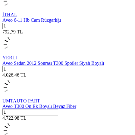
İTHAL
Aveo 6-11 Hb Cam Rüzgarlığı
792,79
TL
YERLI
Aveo Sedan 2012 Sonrası T300 Spoiler Siyah Boyalı
4.026,46
TL
UMTAUTO PART
Aveo T300 Ön Ek Boyalı Beyaz Fiber
4.722,98
TL