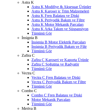
Astra K
Astra K Modifiye & Aksesuar Ürünler
Astra K Karoser iç Trim Malzemeleri
Astra K Fren Balatası ve Diski
Astra K Periyodik Bakım ve Filtre
Astra K Motor Mekanik Parçaları
Astra K Arka Takım ve Süspansiyon
Tümünü Gör
İnsignia B
İnsignia B Motor Elektrik Parçaları
İnsignia B Periyodik Bakım ve Filtr
Tümünü Gör
Zafira C
Zafira C Karoseri ve Kaporta Ürünle
Zafira C Soğutma ve Radyatör
Tümünü Gör
Vectra C
Vectra C Fren Balatası ve Diski
Vectra C Periyodik Bakım ve Filtre
Tümünü Gör
Combo C
Combo C Fren Balatası ve Diski
Motor Mekanik Parçaları
Tümünü Gör
Meriva B