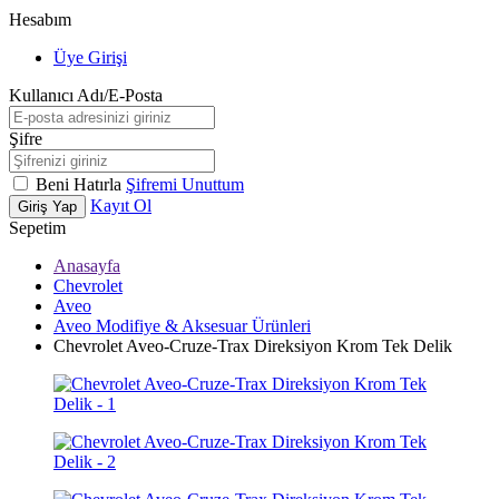
Hesabım
Üye Girişi
Kullanıcı Adı/E-Posta
Şifre
Beni Hatırla
Şifremi Unuttum
Kayıt Ol
Giriş Yap
Sepetim
Anasayfa
Chevrolet
Aveo
Aveo Modifiye & Aksesuar Ürünleri
Chevrolet Aveo-Cruze-Trax Direksiyon Krom Tek Delik