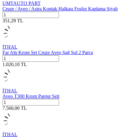
UMTAUTO PART
Cruze / Aveo / Astra Kontak Halkası Fosfor Kaplama Siyah
351,29
TL
İTHAL
Far Altı Krom Set Cruze Aveo Sağ Sol 2 Parça
1.020,10
TL
İTHAL
Aveo T300 Krom Panjur Seti
7.560,00
TL
İTHAL