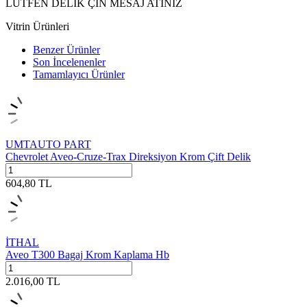
LÜTFEN DELİK ÇİN MESAJ ATINIZ
Vitrin Ürünleri
Benzer Ürünler
Son İncelenenler
Tamamlayıcı Ürünler
UMTAUTO PART
Chevrolet Aveo-Cruze-Trax Direksiyon Krom Çift Delik
604,80
TL
İTHAL
Aveo T300 Bagaj Krom Kaplama Hb
2.016,00
TL