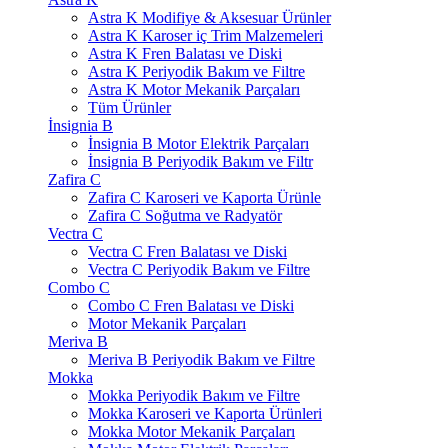
Astra K Modifiye & Aksesuar Ürünler
Astra K Karoser iç Trim Malzemeleri
Astra K Fren Balatası ve Diski
Astra K Periyodik Bakım ve Filtre
Astra K Motor Mekanik Parçaları
Tüm Ürünler
İnsignia B
İnsignia B Motor Elektrik Parçaları
İnsignia B Periyodik Bakım ve Filtr
Zafira C
Zafira C Karoseri ve Kaporta Ürünle
Zafira C Soğutma ve Radyatör
Vectra C
Vectra C Fren Balatası ve Diski
Vectra C Periyodik Bakım ve Filtre
Combo C
Combo C Fren Balatası ve Diski
Motor Mekanik Parçaları
Meriva B
Meriva B Periyodik Bakım ve Filtre
Mokka
Mokka Periyodik Bakım ve Filtre
Mokka Karoseri ve Kaporta Ürünleri
Mokka Motor Mekanik Parçaları