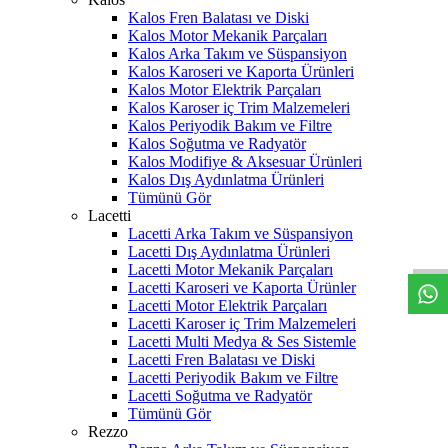
Kalos Fren Balatası ve Diski
Kalos Motor Mekanik Parçaları
Kalos Arka Takım ve Süspansiyon
Kalos Karoseri ve Kaporta Ürünleri
Kalos Motor Elektrik Parçaları
Kalos Karoser iç Trim Malzemeleri
Kalos Periyodik Bakım ve Filtre
Kalos Soğutma ve Radyatör
Kalos Modifiye & Aksesuar Ürünleri
Kalos Dış Aydınlatma Ürünleri
Tümünü Gör
W
h
t
s
a
p
p
D
e
s
t
e
H
a
t
t
Lacetti
Lacetti Arka Takım ve Süspansiyon
Lacetti Dış Aydınlatma Ürünleri
Lacetti Motor Mekanik Parçaları
Lacetti Karoseri ve Kaporta Ürünler
Lacetti Motor Elektrik Parçaları
Lacetti Karoser iç Trim Malzemeleri
Lacetti Multi Medya & Ses Sistemle
Lacetti Fren Balatası ve Diski
Lacetti Periyodik Bakım ve Filtre
Lacetti Soğutma ve Radyatör
Tümünü Gör
Rezzo