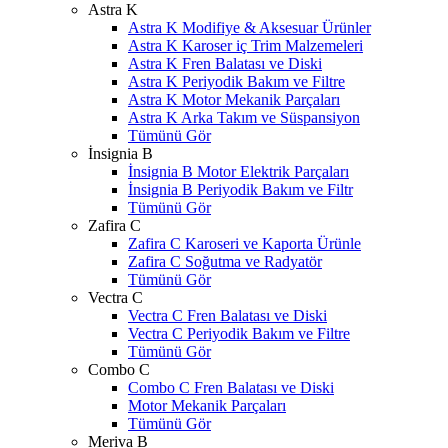
Astra K
Astra K Modifiye & Aksesuar Ürünler
Astra K Karoser iç Trim Malzemeleri
Astra K Fren Balatası ve Diski
Astra K Periyodik Bakım ve Filtre
Astra K Motor Mekanik Parçaları
Astra K Arka Takım ve Süspansiyon
Tümünü Gör
İnsignia B
İnsignia B Motor Elektrik Parçaları
İnsignia B Periyodik Bakım ve Filtr
Tümünü Gör
Zafira C
Zafira C Karoseri ve Kaporta Ürünle
Zafira C Soğutma ve Radyatör
Tümünü Gör
Vectra C
Vectra C Fren Balatası ve Diski
Vectra C Periyodik Bakım ve Filtre
Tümünü Gör
Combo C
Combo C Fren Balatası ve Diski
Motor Mekanik Parçaları
Tümünü Gör
Meriva B