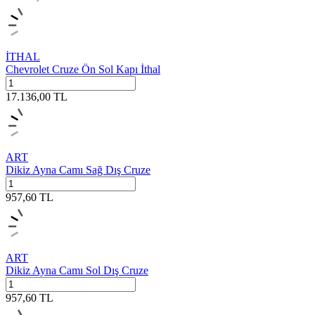
İTHAL
Chevrolet Cruze Ön Sol Kapı İthal
17.136,00
TL
ART
Dikiz Ayna Camı Sağ Dış Cruze
957,60
TL
ART
Dikiz Ayna Camı Sol Dış Cruze
957,60
TL