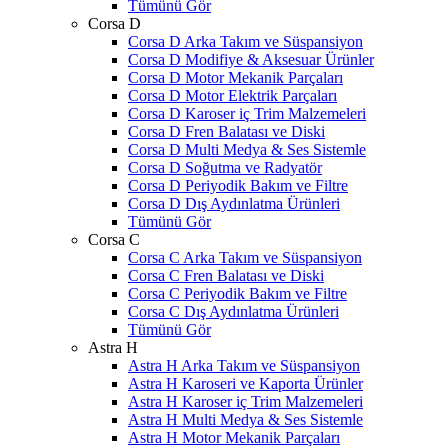
Tümünü Gör
Corsa D
Corsa D Arka Takım ve Süspansiyon
Corsa D Modifiye & Aksesuar Ürünler
Corsa D Motor Mekanik Parçaları
Corsa D Motor Elektrik Parçaları
Corsa D Karoser iç Trim Malzemeleri
Corsa D Fren Balatası ve Diski
Corsa D Multi Medya & Ses Sistemle
Corsa D Soğutma ve Radyatör
Corsa D Periyodik Bakım ve Filtre
Corsa D Dış Aydınlatma Ürünleri
Tümünü Gör
Corsa C
Corsa C Arka Takım ve Süspansiyon
Corsa C Fren Balatası ve Diski
Corsa C Periyodik Bakım ve Filtre
Corsa C Dış Aydınlatma Ürünleri
Tümünü Gör
Astra H
Astra H Arka Takım ve Süspansiyon
Astra H Karoseri ve Kaporta Ürünler
Astra H Karoser iç Trim Malzemeleri
Astra H Multi Medya & Ses Sistemle
Astra H Motor Mekanik Parçaları