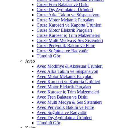
Cruze Fren Balatası ve Diski
Cruze Dış Aydınlatma Ürünleri
Cruze Arka Takım ve Süspansiyon
Cruze Motor Mekanik Parçaları
Cruze Karoseri ve Kaporta Ürünleri
Cruze Motor Elektrik Parçaları
Cruze Karoser iç Trim Malzemeleri
Cruze Multi Medya & Ses Sistemleri
Cruze Periyodik Bakım ve Filtre
Cruze Soğutma ve Radyatör
Tümünü Gör
Aveo
Aveo Modifiye & Aksesuar Ürünleri
Aveo Arka Takım ve Süspansiyon
Aveo Motor Mekanik Parçaları
Aveo Karoseri ve Kaporta Ürünleri
Aveo Motor Elektrik Parçaları
Aveo Karoser iç Trim Malzemeleri
Aveo Fren Balatası ve Diski
Aveo Multi Medya & Ses Sistemleri
Aveo Periyodik Bakım ve Filtre
Aveo Soğutma ve Radyatör
Aveo Dış Aydınlatma Ürünleri
Tümünü Gör
Kalos