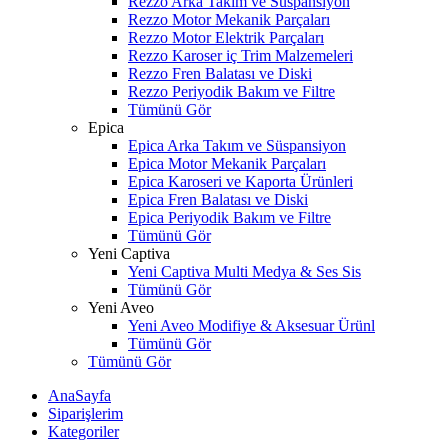
Rezzo Arka Takım ve Süspansiyon
Rezzo Motor Mekanik Parçaları
Rezzo Motor Elektrik Parçaları
Rezzo Karoser iç Trim Malzemeleri
Rezzo Fren Balatası ve Diski
Rezzo Periyodik Bakım ve Filtre
Tümünü Gör
Epica
Epica Arka Takım ve Süspansiyon
Epica Motor Mekanik Parçaları
Epica Karoseri ve Kaporta Ürünleri
Epica Fren Balatası ve Diski
Epica Periyodik Bakım ve Filtre
Tümünü Gör
Yeni Captiva
Yeni Captiva Multi Medya & Ses Sis
Tümünü Gör
Yeni Aveo
Yeni Aveo Modifiye & Aksesuar Ürünl
Tümünü Gör
Tümünü Gör
AnaSayfa
Siparişlerim
Kategoriler