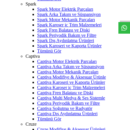
W
h
t
s
a
p
p
D
e
s
t
e
H
a
t
t
Spark
Spark Motor Elektrik Parçaları
Spark Arka Takım ve Süspansiyon
Spark Motor Mekanik Parçaları
Spark Karoser iç Trim Malzemeleri
Spark Fren Balatası ve Diski
Spark Periyodik Bakım ve Filtre
Spark Dış Aydınlatma Ürünleri
Spark Karoseri ve Kaporta Ürünler
Tümünü Gör
Captiva
Captiva Motor Elektrik Parçaları
Captiva Arka Takım ve Süspansiyon
Captiva Motor Mekanik Parçaları
Captiva Modifiye & Aksesuar Ürünle
Captiva Karoseri ve Kaporta Ürünler
Captiva Karoser iç Trim Malzemeleri
Captiva Fren Balatası ve Diski
Captiva Multi Medya & Ses Sistemle
Captiva Periyodik Bakım ve Filtre
Captiva Soğutma ve Radyatör
Captiva Dış Aydınlatma Ürünleri
Tümünü Gör
Cruze
Cruze Modifiye & Aksesuar Ürünleri