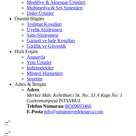
Modifiye & Aksesuar Ürünleri
Multimedya & Ses Sistemleri
Diğer Ürünler
Önemli Bilgiler
Teslimat Koşulları
Üyelik Sözleşmesi
Satış Sözleşmesi
Garanti ve İade Koşulları
Gizlilik ve Güvenlik
Hızlı Erişim
Anasayfa
Yeni Ürünler
İndirimdekiler
Müşteri Hizmetleri
Sepetim
Adres & İletişim
Adres
Merkez Mah. Kehribarcı Sk. No: 33 A Kapı No: 1
Gaziosmanpaşa İSTANBUL
Telefon Numarası
08509693460
E-Posta
info@umutotoyedekparca.com