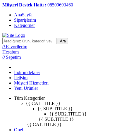
Müşteri Destek Hattı :
08509693460
AnaSayfa
Siparişlerim
Kategoriler
Ara
0
Favorilerim
Hesabım
0
Sepetim
İndirimdekiler
İletişim
Müşteri Hizmetleri
Yeni Ürünler
Tüm Kategoriler
{{ CAT.TITLE }}
{{ SUB.TITLE }}
{{ SUB2.TITLE }}
{{ SUB.TITLE }}
{{ CAT.TITLE }}
Opel