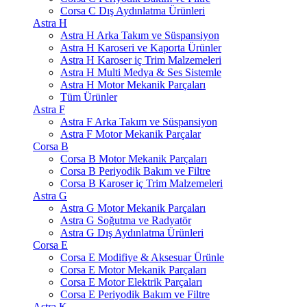
Corsa C Dış Aydınlatma Ürünleri
Astra H
Astra H Arka Takım ve Süspansiyon
Astra H Karoseri ve Kaporta Ürünler
Astra H Karoser iç Trim Malzemeleri
Astra H Multi Medya & Ses Sistemle
Astra H Motor Mekanik Parçaları
Tüm Ürünler
Astra F
Astra F Arka Takım ve Süspansiyon
Astra F Motor Mekanik Parçalar
Corsa B
Corsa B Motor Mekanik Parçaları
Corsa B Periyodik Bakım ve Filtre
Corsa B Karoser iç Trim Malzemeleri
Astra G
Astra G Motor Mekanik Parçaları
Astra G Soğutma ve Radyatör
Astra G Dış Aydınlatma Ürünleri
Corsa E
Corsa E Modifiye & Aksesuar Ürünle
Corsa E Motor Mekanik Parçaları
Corsa E Motor Elektrik Parçaları
Corsa E Periyodik Bakım ve Filtre
Astra K