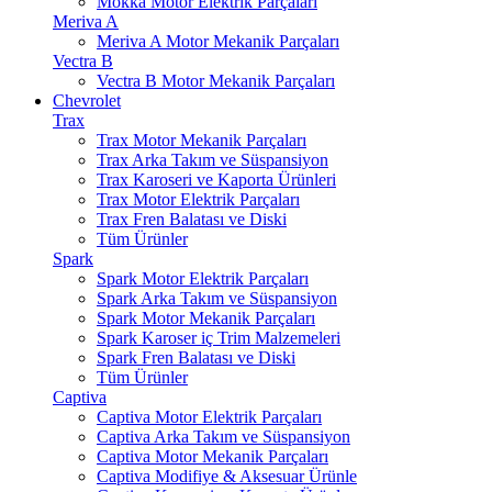
Mokka Motor Elektrik Parçaları
Meriva A
Meriva A Motor Mekanik Parçaları
Vectra B
Vectra B Motor Mekanik Parçaları
Chevrolet
Trax
Trax Motor Mekanik Parçaları
Trax Arka Takım ve Süspansiyon
Trax Karoseri ve Kaporta Ürünleri
Trax Motor Elektrik Parçaları
Trax Fren Balatası ve Diski
Tüm Ürünler
Spark
Spark Motor Elektrik Parçaları
Spark Arka Takım ve Süspansiyon
Spark Motor Mekanik Parçaları
Spark Karoser iç Trim Malzemeleri
Spark Fren Balatası ve Diski
Tüm Ürünler
Captiva
Captiva Motor Elektrik Parçaları
Captiva Arka Takım ve Süspansiyon
Captiva Motor Mekanik Parçaları
Captiva Modifiye & Aksesuar Ürünle