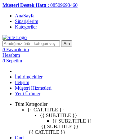
Müşteri Destek Hattı :
08509693460
AnaSayfa
Siparişlerim
Kategoriler
Ara
0
Favorilerim
Hesabım
0
Sepetim
İndirimdekiler
İletişim
Müşteri Hizmetleri
Yeni Ürünler
Tüm Kategoriler
{{ CAT.TITLE }}
{{ SUB.TITLE }}
{{ SUB2.TITLE }}
{{ SUB.TITLE }}
{{ CAT.TITLE }}
Opel