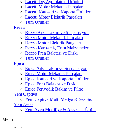
Lacetti Dış Aydınlatma Ürünleri
Lacetti Motor Mekanik Parçaları
Lacetti Karoseri ve Kaporta Ürünler
Lacetti Motor Elektrik Parçaları
Tüm Ürünler
Rezzo
Rezzo Arka Takım ve Süspansiyon
Rezzo Motor Mekanik Parçaları
Rezzo Motor Elektrik Parçaları
Rezzo Karoser iç Trim Malzemeleri
Rezzo Fren Balatası ve Diski
Tüm Ürünler
Epica
Epica Arka Takım ve Süspansiyon
Epica Motor Mekanik Parçaları
Epica Karoseri ve Kaporta Ürünleri
Epica Fren Balatası ve Diski
Epica Periyodik Bakım ve Filtre
Yeni Captiva
Yeni Captiva Multi Medya & Ses Sis
Yeni Aveo
Yeni Aveo Modifiye & Aksesuar Ürünl
Menü