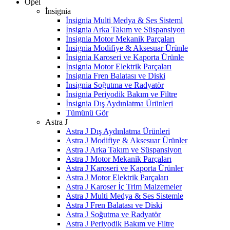
Opel
İnsignia
İnsignia Multi Medya & Ses Sisteml
İnsignia Arka Takım ve Süspansiyon
İnsignia Motor Mekanik Parçaları
İnsignia Modifiye & Aksesuar Ürünle
İnsignia Karoseri ve Kaporta Ürünle
İnsignia Motor Elektrik Parçaları
İnsignia Fren Balatası ve Diski
İnsignia Soğutma ve Radyatör
İnsignia Periyodik Bakım ve Filtre
İnsignia Dış Aydınlatma Ürünleri
Tümünü Gör
Astra J
Astra J Dış Aydınlatma Ürünleri
Astra J Modifiye & Aksesuar Ürünler
Astra J Arka Takım ve Süspansiyon
Astra J Motor Mekanik Parçaları
Astra J Karoseri ve Kaporta Ürünler
Astra J Motor Elektrik Parçaları
Astra J Karoser İç Trim Malzemeler
Astra J Multi Medya & Ses Sistemle
Astra J Fren Balatası ve Diski
Astra J Soğutma ve Radyatör
Astra J Periyodik Bakım ve Filtre