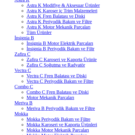
Astra K Modifiye & Aksesuar Ürünler
Astra K Karoser iç Trim Malzemeleri
Astra K Fren Balatası ve Diski
Astra K Periyodik Bakım ve Filtre
Astra K Motor Mekanik Parçaları
Tüm Ürünler
İnsignia B
İnsignia B Motor Elektrik Parçaları
İnsignia B Periyodik Bakım ve Filtr
Zafira C
Zafira C Karoseri ve Kaporta Ürünle
Zafira C Soğutma ve Radyatör
Vectra C
Vectra C Fren Balatası ve Diski
Vectra C Periyodik Bakım ve Filtre
Combo C
Combo C Fren Balatası ve Diski
Motor Mekanik Parçaları
Meriva B
Meriva B Periyodik Bakım ve Filtre
Mokka
Mokka Periyodik Bakım ve Filtre
Mokka Karoseri ve Kaporta Ürünleri
Mokka Motor Mekanik Parçaları