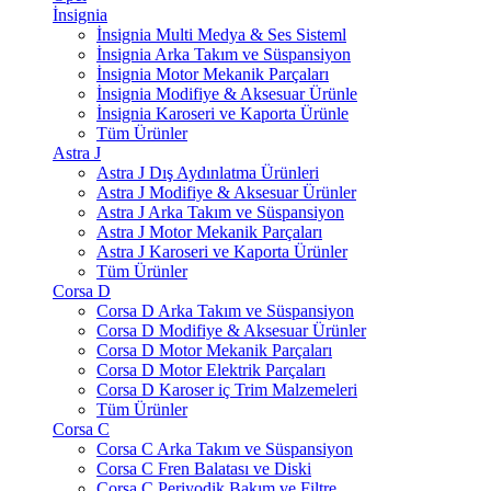
İnsignia
İnsignia Multi Medya & Ses Sisteml
İnsignia Arka Takım ve Süspansiyon
İnsignia Motor Mekanik Parçaları
İnsignia Modifiye & Aksesuar Ürünle
İnsignia Karoseri ve Kaporta Ürünle
Tüm Ürünler
Astra J
Astra J Dış Aydınlatma Ürünleri
Astra J Modifiye & Aksesuar Ürünler
Astra J Arka Takım ve Süspansiyon
Astra J Motor Mekanik Parçaları
Astra J Karoseri ve Kaporta Ürünler
Tüm Ürünler
Corsa D
Corsa D Arka Takım ve Süspansiyon
Corsa D Modifiye & Aksesuar Ürünler
Corsa D Motor Mekanik Parçaları
Corsa D Motor Elektrik Parçaları
Corsa D Karoser iç Trim Malzemeleri
Tüm Ürünler
Corsa C
Corsa C Arka Takım ve Süspansiyon
Corsa C Fren Balatası ve Diski
Corsa C Periyodik Bakım ve Filtre