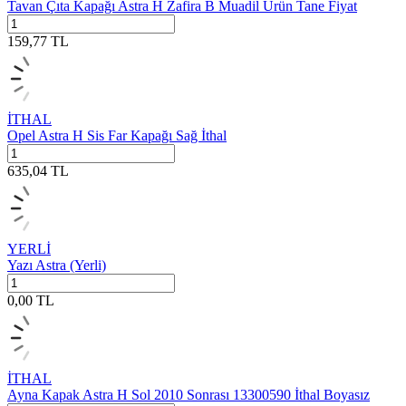
Tavan Çıta Kapağı Astra H Zafira B Muadil Ürün Tane Fiyat
159,77
TL
İTHAL
Opel Astra H Sis Far Kapağı Sağ İthal
635,04
TL
YERLİ
Yazı Astra (Yerli)
0,00
TL
İTHAL
Ayna Kapak Astra H Sol 2010 Sonrası 13300590 İthal Boyasız