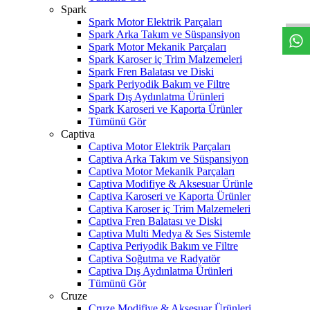
W
h
t
s
a
p
p
D
e
s
t
e
H
a
t
t
Spark
Spark Motor Elektrik Parçaları
Spark Arka Takım ve Süspansiyon
Spark Motor Mekanik Parçaları
Spark Karoser iç Trim Malzemeleri
Spark Fren Balatası ve Diski
Spark Periyodik Bakım ve Filtre
Spark Dış Aydınlatma Ürünleri
Spark Karoseri ve Kaporta Ürünler
Tümünü Gör
Captiva
Captiva Motor Elektrik Parçaları
Captiva Arka Takım ve Süspansiyon
Captiva Motor Mekanik Parçaları
Captiva Modifiye & Aksesuar Ürünle
Captiva Karoseri ve Kaporta Ürünler
Captiva Karoser iç Trim Malzemeleri
Captiva Fren Balatası ve Diski
Captiva Multi Medya & Ses Sistemle
Captiva Periyodik Bakım ve Filtre
Captiva Soğutma ve Radyatör
Captiva Dış Aydınlatma Ürünleri
Tümünü Gör
Cruze
Cruze Modifiye & Aksesuar Ürünleri