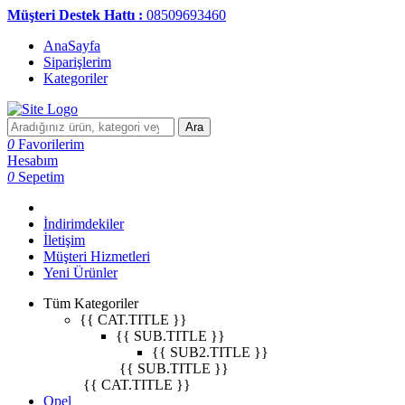
Müşteri Destek Hattı :
08509693460
AnaSayfa
Siparişlerim
Kategoriler
Ara
0
Favorilerim
Hesabım
0
Sepetim
İndirimdekiler
İletişim
Müşteri Hizmetleri
Yeni Ürünler
Tüm Kategoriler
{{ CAT.TITLE }}
{{ SUB.TITLE }}
{{ SUB2.TITLE }}
{{ SUB.TITLE }}
{{ CAT.TITLE }}
Opel