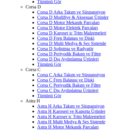
Tümünü Gör
Corsa D
Corsa D Arka Takım ve Süspansiyon
Corsa D Modifiye & Aksesuar Ürünler
Corsa D Motor Mekanik Parçaları
Corsa D Motor Elektrik Parçaları
Corsa D Karoser iç Trim Malzemeleri
Corsa D Fren Balatası ve Diski
Corsa D Multi Medya & Ses Sistemle
Corsa D Soğutma ve Radyatör
Corsa D Periyodik Bakım ve Filtre
Corsa D Dış Aydınlatma Ürünleri
Tümünü Gör
Corsa C
Corsa C Arka Takım ve Süspansiyon
Corsa C Fren Balatası ve Diski
Corsa C Periyodik Bakım ve Filtre
Corsa C Dış Aydınlatma Ürünleri
Tümünü Gör
Astra H
Astra H Arka Takım ve Süspansiyon
Astra H Karoseri ve Kaporta Ürünler
Astra H Karoser iç Trim Malzemeleri
Astra H Multi Medya & Ses Sistemle
Astra H Motor Mekanik Parçaları