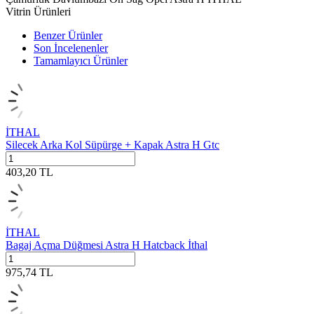
Vitrin Ürünleri
Benzer Ürünler
Son İncelenenler
Tamamlayıcı Ürünler
İTHAL
Silecek Arka Kol Süpürge + Kapak Astra H Gtc
403,20
TL
İTHAL
Bagaj Açma Düğmesi Astra H Hatcback İthal
975,74
TL