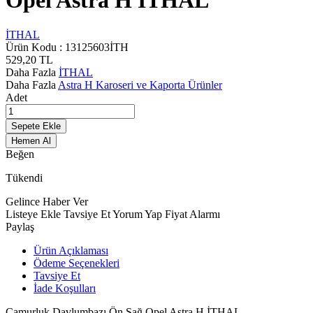
Opel Astra H İTHAL
İTHAL
Ürün Kodu :
13125603İTH
529,20
TL
Daha Fazla
İTHAL
Daha Fazla
Astra H Karoseri ve Kaporta Ürünler
Adet
Sepete Ekle
Hemen Al
Beğen
Tükendi
Gelince Haber Ver
Listeye Ekle
Tavsiye Et
Yorum Yap
Fiyat Alarmı
Paylaş
Ürün Açıklaması
Ödeme Seçenekleri
Tavsiye Et
İade Koşulları
Çamurluk Davlumbazı Ön Sağ Opel Astra H İTHAL