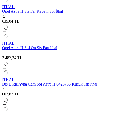
İTHAL
Opel Astra H Sis Far Kapağı Sol İthal
635,04
TL
İTHAL
Opel Astra H Sol Ön Sis Farı İthal
2.487,24
TL
İTHAL
Dış Dikiz Ayna Cam Sol Astra H 6428786 Küçük Tip İthal
607,82
TL