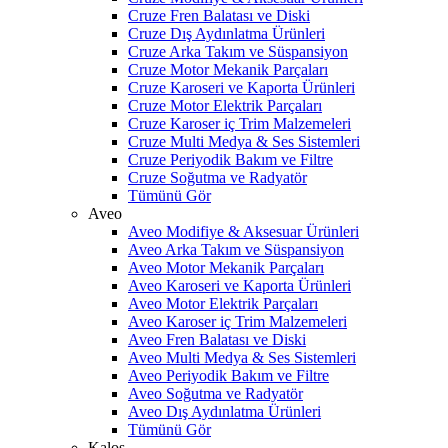
Cruze Fren Balatası ve Diski
Cruze Dış Aydınlatma Ürünleri
Cruze Arka Takım ve Süspansiyon
Cruze Motor Mekanik Parçaları
Cruze Karoseri ve Kaporta Ürünleri
Cruze Motor Elektrik Parçaları
Cruze Karoser iç Trim Malzemeleri
Cruze Multi Medya & Ses Sistemleri
Cruze Periyodik Bakım ve Filtre
Cruze Soğutma ve Radyatör
Tümünü Gör
Aveo
Aveo Modifiye & Aksesuar Ürünleri
Aveo Arka Takım ve Süspansiyon
Aveo Motor Mekanik Parçaları
Aveo Karoseri ve Kaporta Ürünleri
Aveo Motor Elektrik Parçaları
Aveo Karoser iç Trim Malzemeleri
Aveo Fren Balatası ve Diski
Aveo Multi Medya & Ses Sistemleri
Aveo Periyodik Bakım ve Filtre
Aveo Soğutma ve Radyatör
Aveo Dış Aydınlatma Ürünleri
Tümünü Gör
Kalos