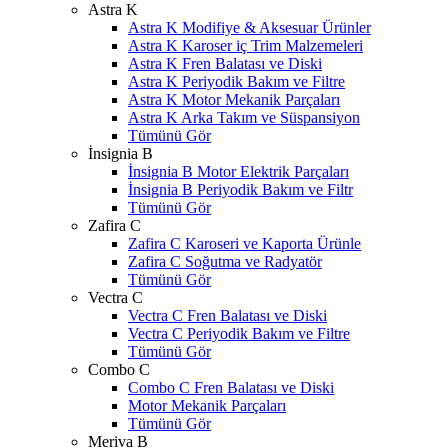
Astra K
Astra K Modifiye & Aksesuar Ürünler
Astra K Karoser iç Trim Malzemeleri
Astra K Fren Balatası ve Diski
Astra K Periyodik Bakım ve Filtre
Astra K Motor Mekanik Parçaları
Astra K Arka Takım ve Süspansiyon
Tümünü Gör
İnsignia B
İnsignia B Motor Elektrik Parçaları
İnsignia B Periyodik Bakım ve Filtr
Tümünü Gör
Zafira C
Zafira C Karoseri ve Kaporta Ürünle
Zafira C Soğutma ve Radyatör
Tümünü Gör
Vectra C
Vectra C Fren Balatası ve Diski
Vectra C Periyodik Bakım ve Filtre
Tümünü Gör
Combo C
Combo C Fren Balatası ve Diski
Motor Mekanik Parçaları
Tümünü Gör
Meriva B