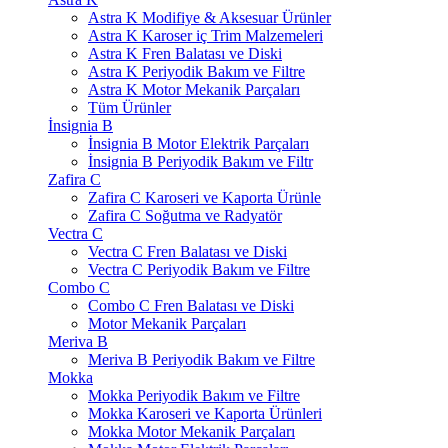
Astra K Modifiye & Aksesuar Ürünler
Astra K Karoser iç Trim Malzemeleri
Astra K Fren Balatası ve Diski
Astra K Periyodik Bakım ve Filtre
Astra K Motor Mekanik Parçaları
Tüm Ürünler
İnsignia B
İnsignia B Motor Elektrik Parçaları
İnsignia B Periyodik Bakım ve Filtr
Zafira C
Zafira C Karoseri ve Kaporta Ürünle
Zafira C Soğutma ve Radyatör
Vectra C
Vectra C Fren Balatası ve Diski
Vectra C Periyodik Bakım ve Filtre
Combo C
Combo C Fren Balatası ve Diski
Motor Mekanik Parçaları
Meriva B
Meriva B Periyodik Bakım ve Filtre
Mokka
Mokka Periyodik Bakım ve Filtre
Mokka Karoseri ve Kaporta Ürünleri
Mokka Motor Mekanik Parçaları