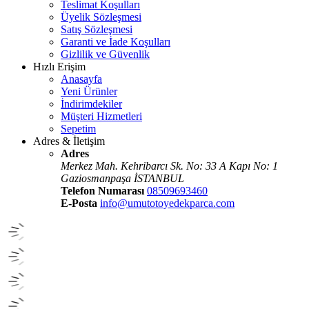
Teslimat Koşulları
Üyelik Sözleşmesi
Satış Sözleşmesi
Garanti ve İade Koşulları
Gizlilik ve Güvenlik
Hızlı Erişim
Anasayfa
Yeni Ürünler
İndirimdekiler
Müşteri Hizmetleri
Sepetim
Adres & İletişim
Adres
Merkez Mah. Kehribarcı Sk. No: 33 A Kapı No: 1
Gaziosmanpaşa İSTANBUL
Telefon Numarası
08509693460
E-Posta
info@umutotoyedekparca.com