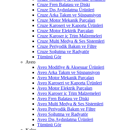
Cruze Fren Balatası ve Diski
Cruze Dış Aydınlatma Ürünleri
Cruze Arka Takım ve Süspansiyon
Cruze Motor Mekanik Parçaları
Cruze Karoseri ve Kaporta Ürünleri
Cruze Motor Elektrik Parçaları
Cruze Karoser iç Trim Malzemeleri
Cruze Multi Medya & Ses Sistemleri
Cruze Periyodik Bakım ve Filtre
Cruze Soğutma ve Radyatör
Tümünü Gör
Aveo
Aveo Modifiye & Aksesuar Ürünleri
Aveo Arka Takım ve Süspansiyon
Aveo Motor Mekanik Parçaları
Aveo Karoseri ve Kaporta Ürünleri
Aveo Motor Elektrik Parçaları
Aveo Karoser iç Trim Malzemeleri
Aveo Fren Balatası ve Diski
Aveo Multi Medya & Ses Sistemleri
Aveo Periyodik Bakım ve Filtre
Aveo Soğutma ve Radyatör
Aveo Dış Aydınlatma Ürünleri
Tümünü Gör
Kalos