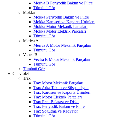
Meriva B Periyodik Bakım ve Filtre
Tümünü Gör
Mokka
Mokka Periyodik Bakım ve Filtre
Mokka Karoseri ve Kaporta Ürünleri
Mokka Motor Mekanik Parçaları
Mokka Motor Elektrik Parçaları
Tümünü Gör
Meriva A
Meriva A Motor Mekanik Parçaları
Tümünü Gör
Vectra B
Vectra B Motor Mekanik Parçaları
Tümünü Gör
Tümünü Gör
Chevrolet
Trax
Trax Motor Mekanik Parçaları
Trax Arka Takım ve Süspansiyon
Trax Karoseri ve Kaporta Ürünleri
Trax Motor Elektrik Parçaları
Trax Fren Balatası ve Diski
W
h
t
s
a
p
p
D
e
s
t
e
H
a
t
t
Trax Periyodik Bakım ve Filtre
Trax Soğutma ve Radyatör
Tümünü Gör