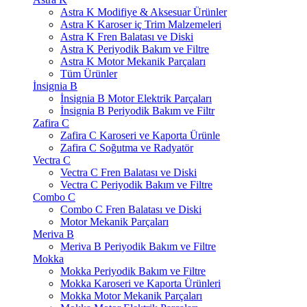
Astra K Modifiye & Aksesuar Ürünler
Astra K Karoser iç Trim Malzemeleri
Astra K Fren Balatası ve Diski
Astra K Periyodik Bakım ve Filtre
Astra K Motor Mekanik Parçaları
Tüm Ürünler
İnsignia B
İnsignia B Motor Elektrik Parçaları
İnsignia B Periyodik Bakım ve Filtr
Zafira C
Zafira C Karoseri ve Kaporta Ürünle
Zafira C Soğutma ve Radyatör
Vectra C
Vectra C Fren Balatası ve Diski
Vectra C Periyodik Bakım ve Filtre
Combo C
Combo C Fren Balatası ve Diski
Motor Mekanik Parçaları
Meriva B
Meriva B Periyodik Bakım ve Filtre
Mokka
Mokka Periyodik Bakım ve Filtre
Mokka Karoseri ve Kaporta Ürünleri
Mokka Motor Mekanik Parçaları