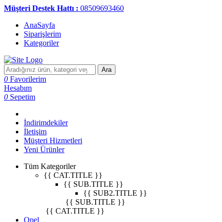
Müşteri Destek Hattı :
08509693460
AnaSayfa
Siparişlerim
Kategoriler
Ara
0
Favorilerim
Hesabım
0
Sepetim
İndirimdekiler
İletişim
Müşteri Hizmetleri
Yeni Ürünler
Tüm Kategoriler
{{ CAT.TITLE }}
{{ SUB.TITLE }}
{{ SUB2.TITLE }}
{{ SUB.TITLE }}
{{ CAT.TITLE }}
Opel