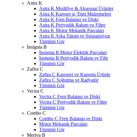
Astra K
Astra K Modifiye & Aksesuar Ürünler
Astra K Karoser iç Trim Malzemeleri
Astra K Fren Balatası ve Diski
Astra K Periyodik Bakım ve Filtre
Astra K Motor Mekanik Parçaları
Astra K Arka Takım ve Süspansiyon
Tümünü Gör
İnsignia B
İnsignia B Motor Elektrik Parçaları
İnsignia B Periyodik Bakım ve Filtr
Tümünü Gör
Zafira C
Zafira C Karoseri ve Kaporta Ürünle
Zafira C Soğutma ve Radyatör
Tümünü Gör
Vectra C
Vectra C Fren Balatası ve Diski
Vectra C Periyodik Bakım ve Filtre
Tümünü Gör
Combo C
Combo C Fren Balatası ve Diski
Motor Mekanik Parçaları
Tümünü Gör
Meriva B