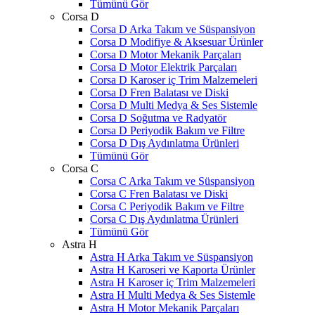
Tümünü Gör
Corsa D
Corsa D Arka Takım ve Süspansiyon
Corsa D Modifiye & Aksesuar Ürünler
Corsa D Motor Mekanik Parçaları
Corsa D Motor Elektrik Parçaları
Corsa D Karoser iç Trim Malzemeleri
Corsa D Fren Balatası ve Diski
Corsa D Multi Medya & Ses Sistemle
Corsa D Soğutma ve Radyatör
Corsa D Periyodik Bakım ve Filtre
Corsa D Dış Aydınlatma Ürünleri
Tümünü Gör
Corsa C
Corsa C Arka Takım ve Süspansiyon
Corsa C Fren Balatası ve Diski
Corsa C Periyodik Bakım ve Filtre
Corsa C Dış Aydınlatma Ürünleri
Tümünü Gör
Astra H
Astra H Arka Takım ve Süspansiyon
Astra H Karoseri ve Kaporta Ürünler
Astra H Karoser iç Trim Malzemeleri
Astra H Multi Medya & Ses Sistemle
Astra H Motor Mekanik Parçaları