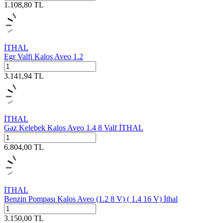
1.108,80
TL
İTHAL
Egr Valfi Kalos Aveo 1.2
3.141,94
TL
İTHAL
Gaz Kelebek Kalos Aveo 1.4 8 Valf İTHAL
6.804,00
TL
İTHAL
Benzin Pompası Kalos Aveo (1.2 8 V) ( 1.4 16 V) İthal
3.150,00
TL