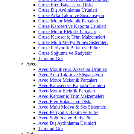
Cruze Fren Balatası ve Diski
Cruze Dış Aydınlatma Ürünleri
Cruze Arka Takım ve Süspansiyon
Cruze Motor Mekanik Parçaları
Cruze Karoseri ve Kaporta Ürünleri
Cruze Motor Elektrik Parçaları
Cruze Karoser iç Trim Malzemeleri
Cruze Multi Medya & Ses Sistemleri
Cruze Periyodik Bakım ve Filtre
Cruze Soğutma ve Radyatör
Tümünü Gör
Aveo
Aveo Modifiye & Aksesuar Ürünleri
Aveo Arka Takım ve Süspansiyon
Aveo Motor Mekanik Parçaları
Aveo Karoseri ve Kaporta Ürünleri
Aveo Motor Elektrik Parçaları
Aveo Karoser iç Trim Malzemeleri
Aveo Fren Balatası ve Diski
Aveo Multi Medya & Ses Sistemleri
Aveo Periyodik Bakım ve Filtre
Aveo Soğutma ve Radyatör
Aveo Dış Aydınlatma Ürünleri
Tümünü Gör
Kalos