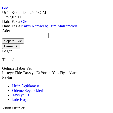
GM
Ürün Kodu :
96425453GM
1.257,02
TL
Daha Fazla
GM
Daha Fazla
Kalos Karoser iç Trim Malzemeleri
Adet
Sepete Ekle
Hemen Al
Beğen
Tükendi
Gelince Haber Ver
Listeye Ekle
Tavsiye Et
Yorum Yap
Fiyat Alarmı
Paylaş
Ürün Açıklaması
Ödeme Seçenekleri
Tavsiye Et
İade Koşulları
Vitrin Ürünleri