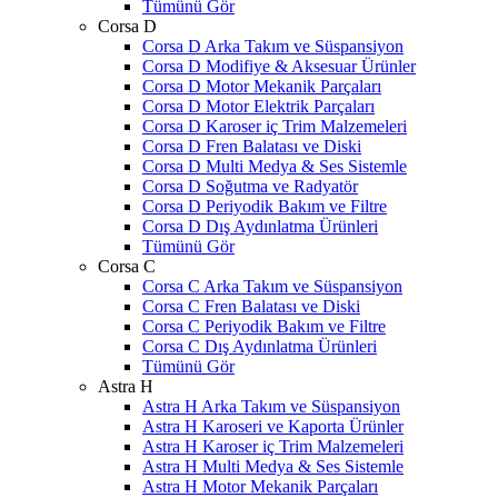
Tümünü Gör
Corsa D
Corsa D Arka Takım ve Süspansiyon
Corsa D Modifiye & Aksesuar Ürünler
Corsa D Motor Mekanik Parçaları
Corsa D Motor Elektrik Parçaları
Corsa D Karoser iç Trim Malzemeleri
Corsa D Fren Balatası ve Diski
Corsa D Multi Medya & Ses Sistemle
Corsa D Soğutma ve Radyatör
Corsa D Periyodik Bakım ve Filtre
Corsa D Dış Aydınlatma Ürünleri
Tümünü Gör
Corsa C
Corsa C Arka Takım ve Süspansiyon
Corsa C Fren Balatası ve Diski
Corsa C Periyodik Bakım ve Filtre
Corsa C Dış Aydınlatma Ürünleri
Tümünü Gör
Astra H
Astra H Arka Takım ve Süspansiyon
Astra H Karoseri ve Kaporta Ürünler
Astra H Karoser iç Trim Malzemeleri
Astra H Multi Medya & Ses Sistemle
Astra H Motor Mekanik Parçaları