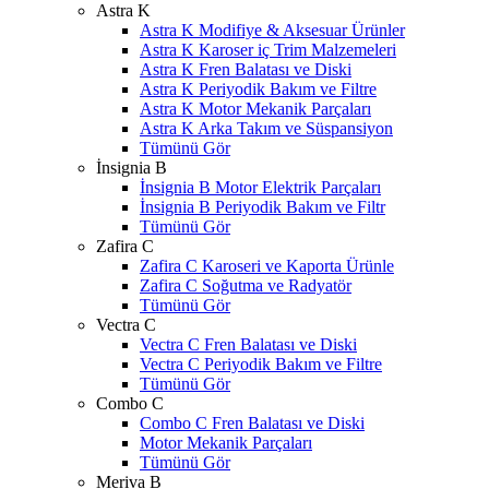
Astra K
Astra K Modifiye & Aksesuar Ürünler
Astra K Karoser iç Trim Malzemeleri
Astra K Fren Balatası ve Diski
Astra K Periyodik Bakım ve Filtre
Astra K Motor Mekanik Parçaları
Astra K Arka Takım ve Süspansiyon
Tümünü Gör
İnsignia B
İnsignia B Motor Elektrik Parçaları
İnsignia B Periyodik Bakım ve Filtr
Tümünü Gör
Zafira C
Zafira C Karoseri ve Kaporta Ürünle
Zafira C Soğutma ve Radyatör
Tümünü Gör
Vectra C
Vectra C Fren Balatası ve Diski
Vectra C Periyodik Bakım ve Filtre
Tümünü Gör
Combo C
Combo C Fren Balatası ve Diski
Motor Mekanik Parçaları
Tümünü Gör
Meriva B