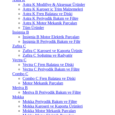
Astra K Modifiye & Aksesuar Ürünler
Astra K Karoser iç Trim Malzemeleri
Astra K Fren Balatası ve Diski
Astra K Periyodik Bakım ve Filtre
Astra K Motor Mekanik Parçaları
Tüm Ürünler
İnsignia B
İnsignia B Motor Elektrik Parçaları
İnsignia B Periyodik Bakım ve Filtr
Zafira C
Zafira C Karoseri ve Kaporta Ürünle
Zafira C Soğutma ve Radyatör
Vectra C
Vectra C Fren Balatası ve Diski
Vectra C Periyodik Bakım ve Filtre
Combo C
Combo C Fren Balatası ve Diski
Motor Mekanik Parçaları
Meriva B
Meriva B Periyodik Bakım ve Filtre
Mokka
Mokka Periyodik Bakım ve Filtre
Mokka Karoseri ve Kaporta Ürünleri
Mokka Motor Mekanik Parçaları