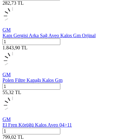
282,73
TL
GM
Kapı Gergisi Arka Sağ Aveo Kalos Gm Orjinal
1.843,90
TL
GM
Polen Filtre Kapağı Kalos Gm
55,32
TL
GM
El Fren Körüğü Kalos Aveo 04>11
799,02
TL