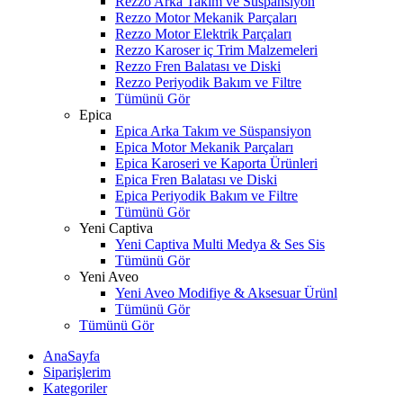
Rezzo Arka Takım ve Süspansiyon
Rezzo Motor Mekanik Parçaları
Rezzo Motor Elektrik Parçaları
Rezzo Karoser iç Trim Malzemeleri
Rezzo Fren Balatası ve Diski
Rezzo Periyodik Bakım ve Filtre
Tümünü Gör
Epica
Epica Arka Takım ve Süspansiyon
Epica Motor Mekanik Parçaları
Epica Karoseri ve Kaporta Ürünleri
Epica Fren Balatası ve Diski
Epica Periyodik Bakım ve Filtre
Tümünü Gör
Yeni Captiva
Yeni Captiva Multi Medya & Ses Sis
Tümünü Gör
Yeni Aveo
Yeni Aveo Modifiye & Aksesuar Ürünl
Tümünü Gör
Tümünü Gör
AnaSayfa
Siparişlerim
Kategoriler