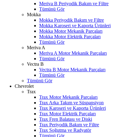
Meriva B Periyodik Bakım ve Filtre
Tümünü Gör
Mokka
Mokka Periyodik Bakım ve Filtre
Mokka Karoseri ve Kaporta Ürünleri
Mokka Motor Mekanik Parçaları
Mokka Motor Elektrik Parçaları
Tümünü Gör
Meriva A
Meriva A Motor Mekanik Parçaları
Tümünü Gör
Vectra B
Vectra B Motor Mekanik Parçaları
Tümünü Gör
Tümünü Gör
Chevrolet
Trax
Trax Motor Mekanik Parçaları
Trax Arka Takım ve Süspansiyon
Trax Karoseri ve Kaporta Ürünleri
Trax Motor Elektrik Parçaları
Trax Fren Balatası ve Diski
W
h
t
s
a
p
p
D
e
s
t
e
H
a
t
t
Trax Periyodik Bakım ve Filtre
Trax Soğutma ve Radyatör
Tümünü Gör