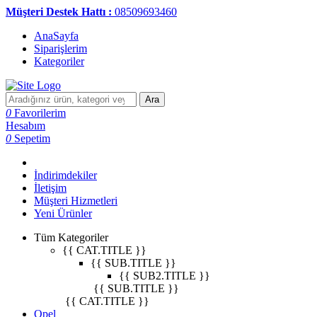
Müşteri Destek Hattı :
08509693460
AnaSayfa
Siparişlerim
Kategoriler
Ara
0
Favorilerim
Hesabım
0
Sepetim
İndirimdekiler
İletişim
Müşteri Hizmetleri
Yeni Ürünler
Tüm Kategoriler
{{ CAT.TITLE }}
{{ SUB.TITLE }}
{{ SUB2.TITLE }}
{{ SUB.TITLE }}
{{ CAT.TITLE }}
Opel