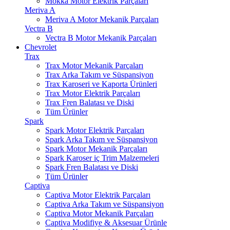
Mokka Motor Elektrik Parçaları
Meriva A
Meriva A Motor Mekanik Parçaları
Vectra B
Vectra B Motor Mekanik Parçaları
Chevrolet
Trax
Trax Motor Mekanik Parçaları
Trax Arka Takım ve Süspansiyon
Trax Karoseri ve Kaporta Ürünleri
Trax Motor Elektrik Parçaları
Trax Fren Balatası ve Diski
Tüm Ürünler
Spark
Spark Motor Elektrik Parçaları
Spark Arka Takım ve Süspansiyon
Spark Motor Mekanik Parçaları
Spark Karoser iç Trim Malzemeleri
Spark Fren Balatası ve Diski
Tüm Ürünler
Captiva
Captiva Motor Elektrik Parçaları
Captiva Arka Takım ve Süspansiyon
Captiva Motor Mekanik Parçaları
Captiva Modifiye & Aksesuar Ürünle