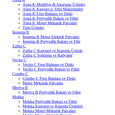
Astra K Modifiye & Aksesuar Ürünler
Astra K Karoser iç Trim Malzemeleri
Astra K Fren Balatası ve Diski
Astra K Periyodik Bakım ve Filtre
Astra K Motor Mekanik Parçaları
Tüm Ürünler
İnsignia B
İnsignia B Motor Elektrik Parçaları
İnsignia B Periyodik Bakım ve Filtr
Zafira C
Zafira C Karoseri ve Kaporta Ürünle
Zafira C Soğutma ve Radyatör
Vectra C
Vectra C Fren Balatası ve Diski
Vectra C Periyodik Bakım ve Filtre
Combo C
Combo C Fren Balatası ve Diski
Motor Mekanik Parçaları
Meriva B
Meriva B Periyodik Bakım ve Filtre
Mokka
Mokka Periyodik Bakım ve Filtre
Mokka Karoseri ve Kaporta Ürünleri
Mokka Motor Mekanik Parçaları