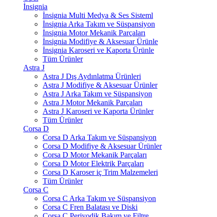
İnsignia
İnsignia Multi Medya & Ses Sisteml
İnsignia Arka Takım ve Süspansiyon
İnsignia Motor Mekanik Parçaları
İnsignia Modifiye & Aksesuar Ürünle
İnsignia Karoseri ve Kaporta Ürünle
Tüm Ürünler
Astra J
Astra J Dış Aydınlatma Ürünleri
Astra J Modifiye & Aksesuar Ürünler
Astra J Arka Takım ve Süspansiyon
Astra J Motor Mekanik Parçaları
Astra J Karoseri ve Kaporta Ürünler
Tüm Ürünler
Corsa D
Corsa D Arka Takım ve Süspansiyon
Corsa D Modifiye & Aksesuar Ürünler
Corsa D Motor Mekanik Parçaları
Corsa D Motor Elektrik Parçaları
Corsa D Karoser iç Trim Malzemeleri
Tüm Ürünler
Corsa C
Corsa C Arka Takım ve Süspansiyon
Corsa C Fren Balatası ve Diski
Corsa C Periyodik Bakım ve Filtre