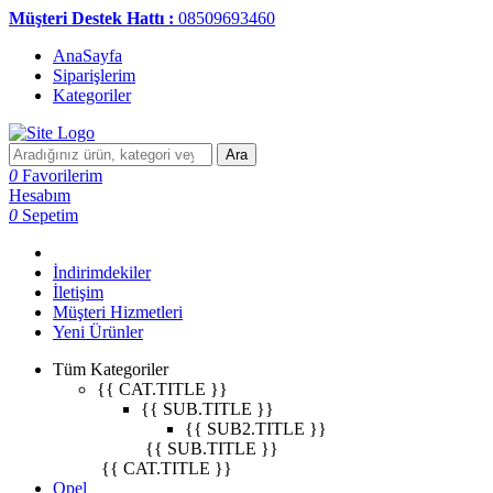
Müşteri Destek Hattı :
08509693460
AnaSayfa
Siparişlerim
Kategoriler
Ara
0
Favorilerim
Hesabım
0
Sepetim
İndirimdekiler
İletişim
Müşteri Hizmetleri
Yeni Ürünler
Tüm Kategoriler
{{ CAT.TITLE }}
{{ SUB.TITLE }}
{{ SUB2.TITLE }}
{{ SUB.TITLE }}
{{ CAT.TITLE }}
Opel