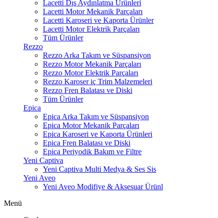
Lacetti Dış Aydınlatma Ürünleri
Lacetti Motor Mekanik Parçaları
Lacetti Karoseri ve Kaporta Ürünler
Lacetti Motor Elektrik Parçaları
Tüm Ürünler
Rezzo
Rezzo Arka Takım ve Süspansiyon
Rezzo Motor Mekanik Parçaları
Rezzo Motor Elektrik Parçaları
Rezzo Karoser iç Trim Malzemeleri
Rezzo Fren Balatası ve Diski
Tüm Ürünler
Epica
Epica Arka Takım ve Süspansiyon
Epica Motor Mekanik Parçaları
Epica Karoseri ve Kaporta Ürünleri
Epica Fren Balatası ve Diski
Epica Periyodik Bakım ve Filtre
Yeni Captiva
Yeni Captiva Multi Medya & Ses Sis
Yeni Aveo
Yeni Aveo Modifiye & Aksesuar Ürünl
Menü