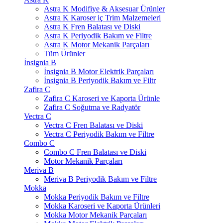
Astra K Modifiye & Aksesuar Ürünler
Astra K Karoser iç Trim Malzemeleri
Astra K Fren Balatası ve Diski
Astra K Periyodik Bakım ve Filtre
Astra K Motor Mekanik Parçaları
Tüm Ürünler
İnsignia B
İnsignia B Motor Elektrik Parçaları
İnsignia B Periyodik Bakım ve Filtr
Zafira C
Zafira C Karoseri ve Kaporta Ürünle
Zafira C Soğutma ve Radyatör
Vectra C
Vectra C Fren Balatası ve Diski
Vectra C Periyodik Bakım ve Filtre
Combo C
Combo C Fren Balatası ve Diski
Motor Mekanik Parçaları
Meriva B
Meriva B Periyodik Bakım ve Filtre
Mokka
Mokka Periyodik Bakım ve Filtre
Mokka Karoseri ve Kaporta Ürünleri
Mokka Motor Mekanik Parçaları