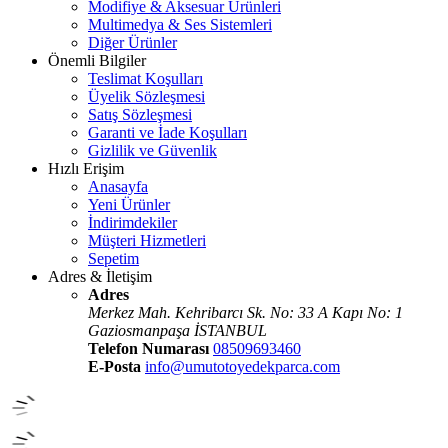
Modifiye & Aksesuar Ürünleri
Multimedya & Ses Sistemleri
Diğer Ürünler
Önemli Bilgiler
Teslimat Koşulları
Üyelik Sözleşmesi
Satış Sözleşmesi
Garanti ve İade Koşulları
Gizlilik ve Güvenlik
Hızlı Erişim
Anasayfa
Yeni Ürünler
İndirimdekiler
Müşteri Hizmetleri
Sepetim
Adres & İletişim
Adres
Merkez Mah. Kehribarcı Sk. No: 33 A Kapı No: 1
Gaziosmanpaşa İSTANBUL
Telefon Numarası
08509693460
E-Posta
info@umutotoyedekparca.com