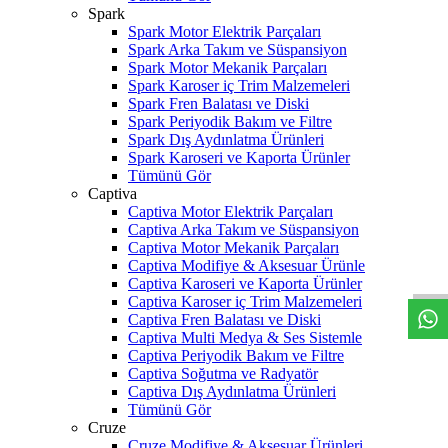
Spark
Spark Motor Elektrik Parçaları
Spark Arka Takım ve Süspansiyon
Spark Motor Mekanik Parçaları
Spark Karoser iç Trim Malzemeleri
Spark Fren Balatası ve Diski
Spark Periyodik Bakım ve Filtre
Spark Dış Aydınlatma Ürünleri
Spark Karoseri ve Kaporta Ürünler
Tümünü Gör
Captiva
Captiva Motor Elektrik Parçaları
Captiva Arka Takım ve Süspansiyon
W
h
t
s
a
p
p
D
e
s
t
e
H
a
t
t
Captiva Motor Mekanik Parçaları
Captiva Modifiye & Aksesuar Ürünle
Captiva Karoseri ve Kaporta Ürünler
Captiva Karoser iç Trim Malzemeleri
Captiva Fren Balatası ve Diski
Captiva Multi Medya & Ses Sistemle
Captiva Periyodik Bakım ve Filtre
Captiva Soğutma ve Radyatör
Captiva Dış Aydınlatma Ürünleri
Tümünü Gör
Cruze
Cruze Modifiye & Aksesuar Ürünleri