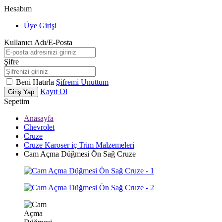
Hesabım
Üye Girişi
Kullanıcı Adı/E-Posta
Şifre
Beni Hatırla
Şifremi Unuttum
Kayıt Ol
Giriş Yap
Sepetim
Anasayfa
Chevrolet
Cruze
Cruze Karoser iç Trim Malzemeleri
Cam Açma Düğmesi Ön Sağ Cruze