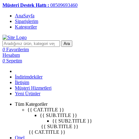
Müşteri Destek Hattı :
08509693460
AnaSayfa
Siparişlerim
Kategoriler
Ara
0
Favorilerim
Hesabım
0
Sepetim
İndirimdekiler
İletişim
Müşteri Hizmetleri
Yeni Ürünler
Tüm Kategoriler
{{ CAT.TITLE }}
{{ SUB.TITLE }}
{{ SUB2.TITLE }}
{{ SUB.TITLE }}
{{ CAT.TITLE }}
Opel