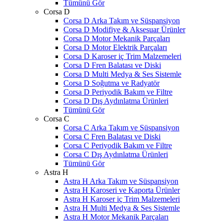
Tümünü Gör
Corsa D
Corsa D Arka Takım ve Süspansiyon
Corsa D Modifiye & Aksesuar Ürünler
Corsa D Motor Mekanik Parçaları
Corsa D Motor Elektrik Parçaları
Corsa D Karoser iç Trim Malzemeleri
Corsa D Fren Balatası ve Diski
Corsa D Multi Medya & Ses Sistemle
Corsa D Soğutma ve Radyatör
Corsa D Periyodik Bakım ve Filtre
Corsa D Dış Aydınlatma Ürünleri
Tümünü Gör
Corsa C
Corsa C Arka Takım ve Süspansiyon
Corsa C Fren Balatası ve Diski
Corsa C Periyodik Bakım ve Filtre
Corsa C Dış Aydınlatma Ürünleri
Tümünü Gör
Astra H
Astra H Arka Takım ve Süspansiyon
Astra H Karoseri ve Kaporta Ürünler
Astra H Karoser iç Trim Malzemeleri
Astra H Multi Medya & Ses Sistemle
Astra H Motor Mekanik Parçaları