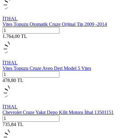
İTHAL
Vites Topuzu Otomatik Cruze Orjinal Tip 2009 -2014
1.764,00
TL
İTHAL
Vites Topuzu Cruze Aveo Deri Model 5 Vites
478,80
TL
İTHAL
Chevrolet Cruze Yakıt Depo Kilit Motoru İthal 13501151
735,84
TL