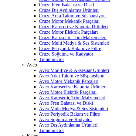
Cruze Fren Balatası ve Diski
Cruze Dış Aydınlatma Ürünleri
Cruze Arka Takım ve Süspansiyon
Cruze Motor Mekanik Parçaları
Cruze Karoseri ve Kaporta Ürünleri
Cruze Motor Elektrik Parçaları
Cruze Karoser iç Trim Malzemeleri
Cruze Multi Medya & Ses Sistemleri
Cruze Periyodik Bakım ve Filtre
Cruze Soğutma ve Radyatör
Tümünü Gör
Aveo
Aveo Modifiye & Aksesuar Ürünleri
Aveo Arka Takım ve Süspansiyon
Aveo Motor Mekanik Parçaları
Aveo Karoseri ve Kaporta Ürünleri
Aveo Motor Elektrik Parçaları
Aveo Karoser iç Trim Malzemeleri
Aveo Fren Balatası ve Diski
Aveo Multi Medya & Ses Sistemleri
Aveo Periyodik Bakım ve Filtre
Aveo Soğutma ve Radyatör
Aveo Dış Aydınlatma Ürünleri
Tümünü Gör
Kalos