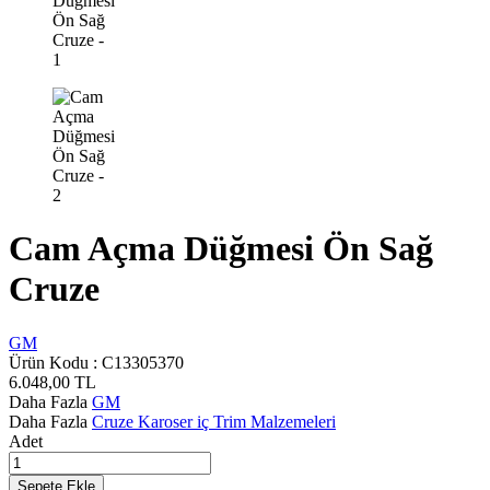
Cam Açma Düğmesi Ön Sağ
Cruze
GM
Ürün Kodu :
C13305370
6.048,00
TL
Daha Fazla
GM
Daha Fazla
Cruze Karoser iç Trim Malzemeleri
Adet
Sepete Ekle