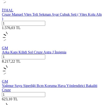
İTHAL
Cruze Manuel Vites Teli Sekman Ayar Çubuk Seti ( Vites Kolu Altı
)
1.576,03
TL
GM
Arka Kapı Kilidi Sol Cruze Astra J İnsignia
8.217,22
TL
GM
Yağmur Suyu Siperliği Bcm Koruma Hava Yönlendirici Bakaliti
Cruze
623,10
TL