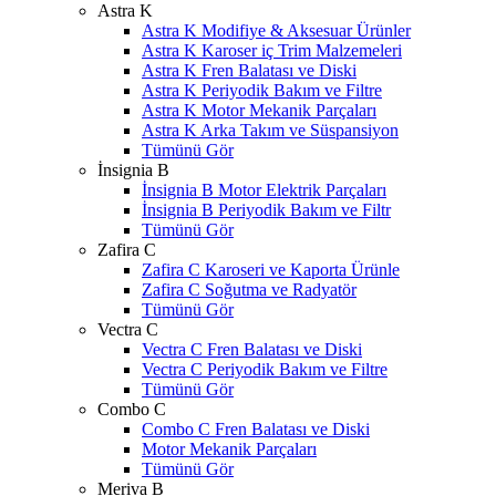
Astra K
Astra K Modifiye & Aksesuar Ürünler
Astra K Karoser iç Trim Malzemeleri
Astra K Fren Balatası ve Diski
Astra K Periyodik Bakım ve Filtre
Astra K Motor Mekanik Parçaları
Astra K Arka Takım ve Süspansiyon
Tümünü Gör
İnsignia B
İnsignia B Motor Elektrik Parçaları
İnsignia B Periyodik Bakım ve Filtr
Tümünü Gör
Zafira C
Zafira C Karoseri ve Kaporta Ürünle
Zafira C Soğutma ve Radyatör
Tümünü Gör
Vectra C
Vectra C Fren Balatası ve Diski
Vectra C Periyodik Bakım ve Filtre
Tümünü Gör
Combo C
Combo C Fren Balatası ve Diski
Motor Mekanik Parçaları
Tümünü Gör
Meriva B