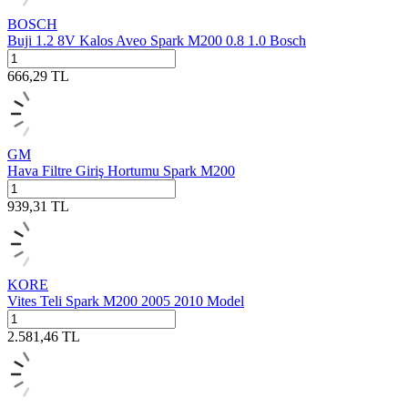
BOSCH
Buji 1.2 8V Kalos Aveo Spark M200 0.8 1.0 Bosch
666,29
TL
GM
Hava Filtre Giriş Hortumu Spark M200
939,31
TL
KORE
Vites Teli Spark M200 2005 2010 Model
2.581,46
TL