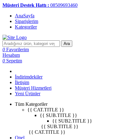
Müşteri Destek Hattı :
08509693460
AnaSayfa
Siparişlerim
Kategoriler
Ara
0
Favorilerim
Hesabım
0
Sepetim
İndirimdekiler
İletişim
Müşteri Hizmetleri
Yeni Ürünler
Tüm Kategoriler
{{ CAT.TITLE }}
{{ SUB.TITLE }}
{{ SUB2.TITLE }}
{{ SUB.TITLE }}
{{ CAT.TITLE }}
Opel