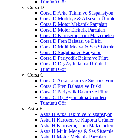
Tümünü Gör
Corsa D
Corsa D Arka Takım ve Süspansiyon
Corsa D Modifiye & Aksesuar Ürünler
Corsa D Motor Mekanik Parçaları
Corsa D Motor Elektrik Parçaları
Corsa D Karoser iç Trim Malzemeleri
Corsa D Fren Balatası ve Diski
Corsa D Multi Medya & Ses Sistemle
Corsa D Soğutma ve Radyatör
Corsa D Periyodik Bakım ve Filtre
Corsa D Dış Aydınlatma Ürünleri
Tümünü Gör
Corsa C
Corsa C Arka Takım ve Süspansiyon
Corsa C Fren Balatası ve Diski
Corsa C Periyodik Bakım ve Filtre
Corsa C Dış Aydınlatma Ürünleri
Tümünü Gör
Astra H
Astra H Arka Takım ve Süspansiyon
Astra H Karoseri ve Kaporta Ürünler
Astra H Karoser iç Trim Malzemeleri
Astra H Multi Medya & Ses Sistemle
Astra H Motor Mekanik Parçaları