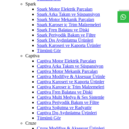
W
h
t
s
a
p
p
D
e
s
t
e
H
a
t
t
Spark
Spark Motor Elektrik Parçaları
Spark Arka Takım ve Süspansiyon
Spark Motor Mekanik Parçaları
Spark Karoser iç Trim Malzemeleri
Spark Fren Balatası ve Diski
Spark Periyodik Bakım ve Filtre
Spark Dış Aydınlatma Ürünleri
Spark Karoseri ve Kaporta Ürünler
Tümünü Gör
Captiva
Captiva Motor Elektrik Parçaları
Captiva Arka Takım ve Süspansiyon
Captiva Motor Mekanik Parçaları
Captiva Modifiye & Aksesuar Ürünle
Captiva Karoseri ve Kaporta Ürünler
Captiva Karoser iç Trim Malzemeleri
Captiva Fren Balatası ve Diski
Captiva Multi Medya & Ses Sistemle
Captiva Periyodik Bakım ve Filtre
Captiva Soğutma ve Radyatör
Captiva Dış Aydınlatma Ürünleri
Tümünü Gör
Cruze
Cruze Modifiye & Aksesuar Ürünleri