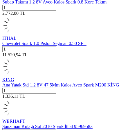
Subap Takımı 1.2 8V Aveo Kalos Spark 0.8 Kore Takım
2.772,00
TL
İTHAL
Chevrolet Spark 1.0 Piston Segman 0.50 SET
11.520,94
TL
KING
Ana Yatak Std 1.2 8V 47.5Mm Kalos Aveo Spark M200 KİNG
1.336,11
TL
WERHAFT
Şanzıman Kulağı Sol 2010 Spark İthal 95969583