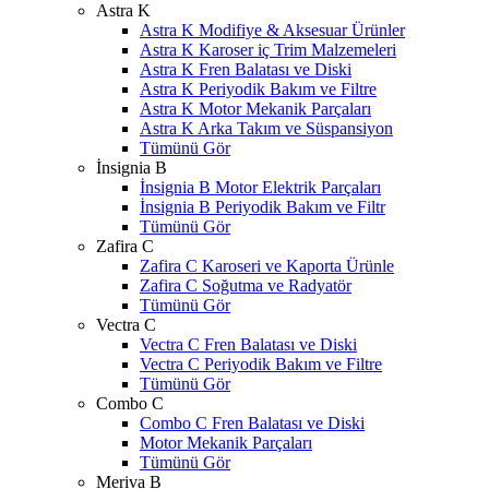
Astra K
Astra K Modifiye & Aksesuar Ürünler
Astra K Karoser iç Trim Malzemeleri
Astra K Fren Balatası ve Diski
Astra K Periyodik Bakım ve Filtre
Astra K Motor Mekanik Parçaları
Astra K Arka Takım ve Süspansiyon
Tümünü Gör
İnsignia B
İnsignia B Motor Elektrik Parçaları
İnsignia B Periyodik Bakım ve Filtr
Tümünü Gör
Zafira C
Zafira C Karoseri ve Kaporta Ürünle
Zafira C Soğutma ve Radyatör
Tümünü Gör
Vectra C
Vectra C Fren Balatası ve Diski
Vectra C Periyodik Bakım ve Filtre
Tümünü Gör
Combo C
Combo C Fren Balatası ve Diski
Motor Mekanik Parçaları
Tümünü Gör
Meriva B