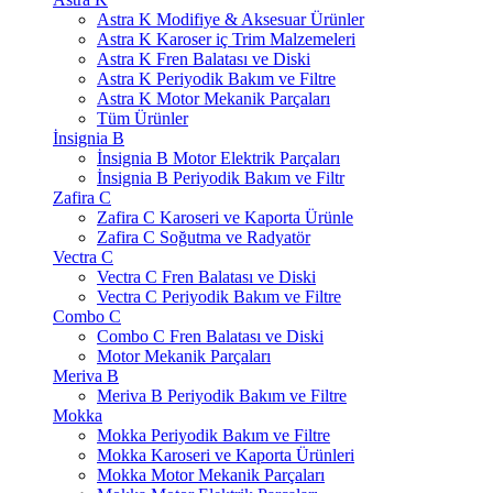
Astra K Modifiye & Aksesuar Ürünler
Astra K Karoser iç Trim Malzemeleri
Astra K Fren Balatası ve Diski
Astra K Periyodik Bakım ve Filtre
Astra K Motor Mekanik Parçaları
Tüm Ürünler
İnsignia B
İnsignia B Motor Elektrik Parçaları
İnsignia B Periyodik Bakım ve Filtr
Zafira C
Zafira C Karoseri ve Kaporta Ürünle
Zafira C Soğutma ve Radyatör
Vectra C
Vectra C Fren Balatası ve Diski
Vectra C Periyodik Bakım ve Filtre
Combo C
Combo C Fren Balatası ve Diski
Motor Mekanik Parçaları
Meriva B
Meriva B Periyodik Bakım ve Filtre
Mokka
Mokka Periyodik Bakım ve Filtre
Mokka Karoseri ve Kaporta Ürünleri
Mokka Motor Mekanik Parçaları