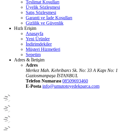
Teslimat Koşulları
Üyelik Sözleşmesi
Satış Sözleşmesi
Garanti ve İade Koşulları
Gizlilik ve Güvenlik
Hızlı Erişim
Anasayfa
Yeni Ürünler
İndirimdekiler
Müşteri Hizmetleri
Sepetim
Adres & İletişim
Adres
Merkez Mah. Kehribarcı Sk. No: 33 A Kapı No: 1
Gaziosmanpaşa İSTANBUL
Telefon Numarası
08509693460
E-Posta
info@umutotoyedekparca.com