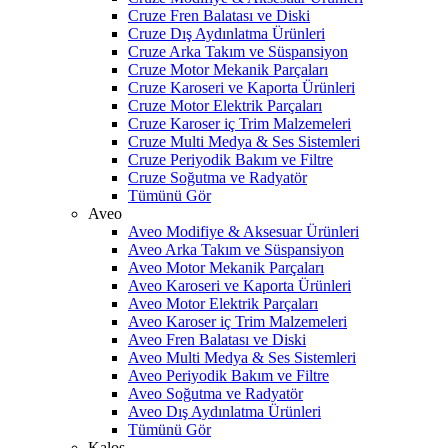
Cruze Fren Balatası ve Diski
Cruze Dış Aydınlatma Ürünleri
Cruze Arka Takım ve Süspansiyon
Cruze Motor Mekanik Parçaları
Cruze Karoseri ve Kaporta Ürünleri
Cruze Motor Elektrik Parçaları
Cruze Karoser iç Trim Malzemeleri
Cruze Multi Medya & Ses Sistemleri
Cruze Periyodik Bakım ve Filtre
Cruze Soğutma ve Radyatör
Tümünü Gör
Aveo
Aveo Modifiye & Aksesuar Ürünleri
Aveo Arka Takım ve Süspansiyon
Aveo Motor Mekanik Parçaları
Aveo Karoseri ve Kaporta Ürünleri
Aveo Motor Elektrik Parçaları
Aveo Karoser iç Trim Malzemeleri
Aveo Fren Balatası ve Diski
Aveo Multi Medya & Ses Sistemleri
Aveo Periyodik Bakım ve Filtre
Aveo Soğutma ve Radyatör
Aveo Dış Aydınlatma Ürünleri
Tümünü Gör
Kalos