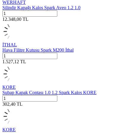
WERHAFT
Silindir Kapağı Kalos Spark Aveo 1.2 1.0
12.348,00
TL
İTHAL
Hava Filitre Kutusu Spark M200 İthal
1.527,12
TL
KORE
Subap Kapak Contası 1.0 1.2 Spark Kalos KORE
302,40
TL
KORE