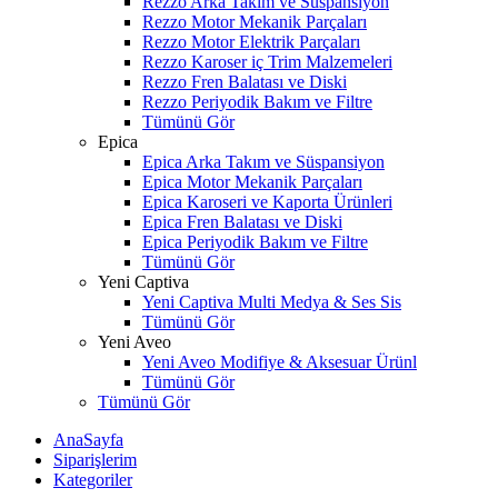
Rezzo Arka Takım ve Süspansiyon
Rezzo Motor Mekanik Parçaları
Rezzo Motor Elektrik Parçaları
Rezzo Karoser iç Trim Malzemeleri
Rezzo Fren Balatası ve Diski
Rezzo Periyodik Bakım ve Filtre
Tümünü Gör
Epica
Epica Arka Takım ve Süspansiyon
Epica Motor Mekanik Parçaları
Epica Karoseri ve Kaporta Ürünleri
Epica Fren Balatası ve Diski
Epica Periyodik Bakım ve Filtre
Tümünü Gör
Yeni Captiva
Yeni Captiva Multi Medya & Ses Sis
Tümünü Gör
Yeni Aveo
Yeni Aveo Modifiye & Aksesuar Ürünl
Tümünü Gör
Tümünü Gör
AnaSayfa
Siparişlerim
Kategoriler