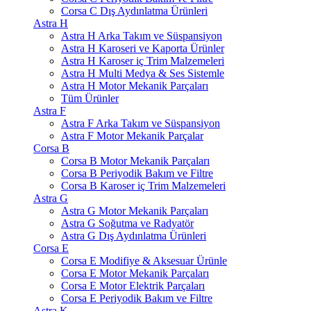
Corsa C Dış Aydınlatma Ürünleri
Astra H
Astra H Arka Takım ve Süspansiyon
Astra H Karoseri ve Kaporta Ürünler
Astra H Karoser iç Trim Malzemeleri
Astra H Multi Medya & Ses Sistemle
Astra H Motor Mekanik Parçaları
Tüm Ürünler
Astra F
Astra F Arka Takım ve Süspansiyon
Astra F Motor Mekanik Parçalar
Corsa B
Corsa B Motor Mekanik Parçaları
Corsa B Periyodik Bakım ve Filtre
Corsa B Karoser iç Trim Malzemeleri
Astra G
Astra G Motor Mekanik Parçaları
Astra G Soğutma ve Radyatör
Astra G Dış Aydınlatma Ürünleri
Corsa E
Corsa E Modifiye & Aksesuar Ürünle
Corsa E Motor Mekanik Parçaları
Corsa E Motor Elektrik Parçaları
Corsa E Periyodik Bakım ve Filtre
Astra K