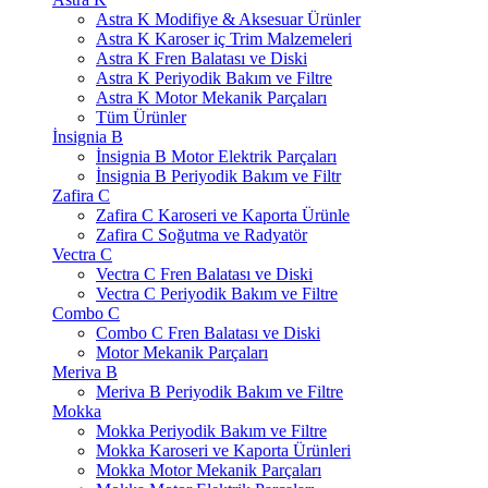
Astra K Modifiye & Aksesuar Ürünler
Astra K Karoser iç Trim Malzemeleri
Astra K Fren Balatası ve Diski
Astra K Periyodik Bakım ve Filtre
Astra K Motor Mekanik Parçaları
Tüm Ürünler
İnsignia B
İnsignia B Motor Elektrik Parçaları
İnsignia B Periyodik Bakım ve Filtr
Zafira C
Zafira C Karoseri ve Kaporta Ürünle
Zafira C Soğutma ve Radyatör
Vectra C
Vectra C Fren Balatası ve Diski
Vectra C Periyodik Bakım ve Filtre
Combo C
Combo C Fren Balatası ve Diski
Motor Mekanik Parçaları
Meriva B
Meriva B Periyodik Bakım ve Filtre
Mokka
Mokka Periyodik Bakım ve Filtre
Mokka Karoseri ve Kaporta Ürünleri
Mokka Motor Mekanik Parçaları