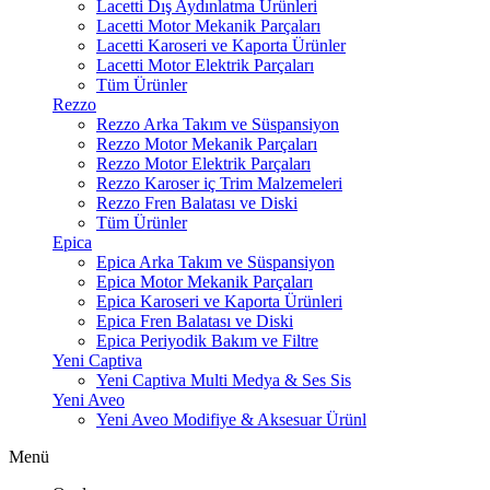
Lacetti Dış Aydınlatma Ürünleri
Lacetti Motor Mekanik Parçaları
Lacetti Karoseri ve Kaporta Ürünler
Lacetti Motor Elektrik Parçaları
Tüm Ürünler
Rezzo
Rezzo Arka Takım ve Süspansiyon
Rezzo Motor Mekanik Parçaları
Rezzo Motor Elektrik Parçaları
Rezzo Karoser iç Trim Malzemeleri
Rezzo Fren Balatası ve Diski
Tüm Ürünler
Epica
Epica Arka Takım ve Süspansiyon
Epica Motor Mekanik Parçaları
Epica Karoseri ve Kaporta Ürünleri
Epica Fren Balatası ve Diski
Epica Periyodik Bakım ve Filtre
Yeni Captiva
Yeni Captiva Multi Medya & Ses Sis
Yeni Aveo
Yeni Aveo Modifiye & Aksesuar Ürünl
Menü