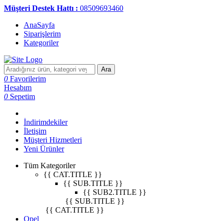
Müşteri Destek Hattı :
08509693460
AnaSayfa
Siparişlerim
Kategoriler
Ara
0
Favorilerim
Hesabım
0
Sepetim
İndirimdekiler
İletişim
Müşteri Hizmetleri
Yeni Ürünler
Tüm Kategoriler
{{ CAT.TITLE }}
{{ SUB.TITLE }}
{{ SUB2.TITLE }}
{{ SUB.TITLE }}
{{ CAT.TITLE }}
Opel