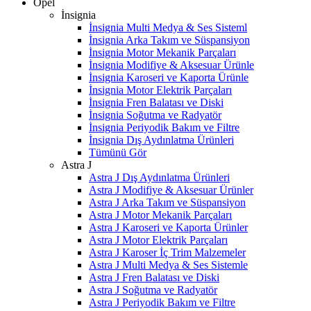
Opel
İnsignia
İnsignia Multi Medya & Ses Sisteml
İnsignia Arka Takım ve Süspansiyon
İnsignia Motor Mekanik Parçaları
İnsignia Modifiye & Aksesuar Ürünle
İnsignia Karoseri ve Kaporta Ürünle
İnsignia Motor Elektrik Parçaları
İnsignia Fren Balatası ve Diski
İnsignia Soğutma ve Radyatör
İnsignia Periyodik Bakım ve Filtre
İnsignia Dış Aydınlatma Ürünleri
Tümünü Gör
Astra J
Astra J Dış Aydınlatma Ürünleri
Astra J Modifiye & Aksesuar Ürünler
Astra J Arka Takım ve Süspansiyon
Astra J Motor Mekanik Parçaları
Astra J Karoseri ve Kaporta Ürünler
Astra J Motor Elektrik Parçaları
Astra J Karoser İç Trim Malzemeler
Astra J Multi Medya & Ses Sistemle
Astra J Fren Balatası ve Diski
Astra J Soğutma ve Radyatör
Astra J Periyodik Bakım ve Filtre