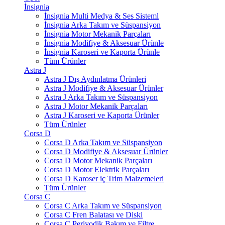
İnsignia
İnsignia Multi Medya & Ses Sisteml
İnsignia Arka Takım ve Süspansiyon
İnsignia Motor Mekanik Parçaları
İnsignia Modifiye & Aksesuar Ürünle
İnsignia Karoseri ve Kaporta Ürünle
Tüm Ürünler
Astra J
Astra J Dış Aydınlatma Ürünleri
Astra J Modifiye & Aksesuar Ürünler
Astra J Arka Takım ve Süspansiyon
Astra J Motor Mekanik Parçaları
Astra J Karoseri ve Kaporta Ürünler
Tüm Ürünler
Corsa D
Corsa D Arka Takım ve Süspansiyon
Corsa D Modifiye & Aksesuar Ürünler
Corsa D Motor Mekanik Parçaları
Corsa D Motor Elektrik Parçaları
Corsa D Karoser iç Trim Malzemeleri
Tüm Ürünler
Corsa C
Corsa C Arka Takım ve Süspansiyon
Corsa C Fren Balatası ve Diski
Corsa C Periyodik Bakım ve Filtre