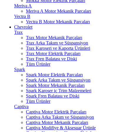
Mokka Motor Elektrik Parçaları
Meriva A
Meriva A Motor Mekanik Parçaları
Vectra B
Vectra B Motor Mekanik Parçaları
Chevrolet
Trax
Trax Motor Mekanik Parçaları
Trax Arka Takım ve Süspansiyon
Trax Karoseri ve Kaporta Ürünleri
Trax Motor Elektrik Parçaları
Trax Fren Balatası ve Diski
Tüm Ürünler
Spark
Spark Motor Elektrik Parçaları
Spark Arka Takım ve Süspansiyon
Spark Motor Mekanik Parçaları
Spark Karoser iç Trim Malzemeleri
Spark Fren Balatası ve Diski
Tüm Ürünler
Captiva
Captiva Motor Elektrik Parçaları
Captiva Arka Takım ve Süspansiyon
Captiva Motor Mekanik Parçaları
Captiva Modifiye & Aksesuar Ürünle