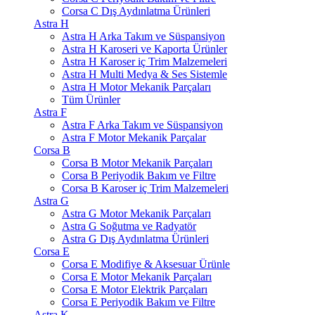
Corsa C Dış Aydınlatma Ürünleri
Astra H
Astra H Arka Takım ve Süspansiyon
Astra H Karoseri ve Kaporta Ürünler
Astra H Karoser iç Trim Malzemeleri
Astra H Multi Medya & Ses Sistemle
Astra H Motor Mekanik Parçaları
Tüm Ürünler
Astra F
Astra F Arka Takım ve Süspansiyon
Astra F Motor Mekanik Parçalar
Corsa B
Corsa B Motor Mekanik Parçaları
Corsa B Periyodik Bakım ve Filtre
Corsa B Karoser iç Trim Malzemeleri
Astra G
Astra G Motor Mekanik Parçaları
Astra G Soğutma ve Radyatör
Astra G Dış Aydınlatma Ürünleri
Corsa E
Corsa E Modifiye & Aksesuar Ürünle
Corsa E Motor Mekanik Parçaları
Corsa E Motor Elektrik Parçaları
Corsa E Periyodik Bakım ve Filtre
Astra K