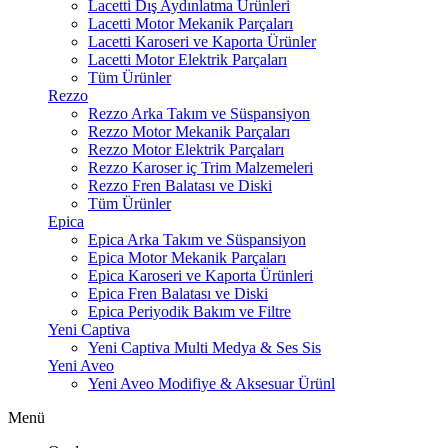
Lacetti Dış Aydınlatma Ürünleri
Lacetti Motor Mekanik Parçaları
Lacetti Karoseri ve Kaporta Ürünler
Lacetti Motor Elektrik Parçaları
Tüm Ürünler
Rezzo
Rezzo Arka Takım ve Süspansiyon
Rezzo Motor Mekanik Parçaları
Rezzo Motor Elektrik Parçaları
Rezzo Karoser iç Trim Malzemeleri
Rezzo Fren Balatası ve Diski
Tüm Ürünler
Epica
Epica Arka Takım ve Süspansiyon
Epica Motor Mekanik Parçaları
Epica Karoseri ve Kaporta Ürünleri
Epica Fren Balatası ve Diski
Epica Periyodik Bakım ve Filtre
Yeni Captiva
Yeni Captiva Multi Medya & Ses Sis
Yeni Aveo
Yeni Aveo Modifiye & Aksesuar Ürünl
Menü