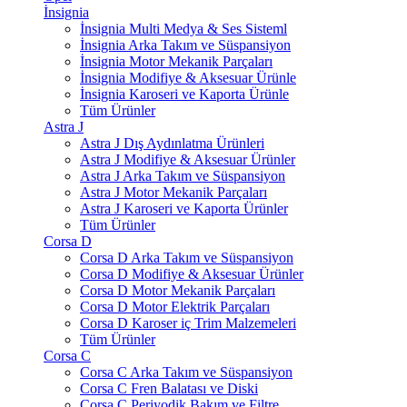
İnsignia
İnsignia Multi Medya & Ses Sisteml
İnsignia Arka Takım ve Süspansiyon
İnsignia Motor Mekanik Parçaları
İnsignia Modifiye & Aksesuar Ürünle
İnsignia Karoseri ve Kaporta Ürünle
Tüm Ürünler
Astra J
Astra J Dış Aydınlatma Ürünleri
Astra J Modifiye & Aksesuar Ürünler
Astra J Arka Takım ve Süspansiyon
Astra J Motor Mekanik Parçaları
Astra J Karoseri ve Kaporta Ürünler
Tüm Ürünler
Corsa D
Corsa D Arka Takım ve Süspansiyon
Corsa D Modifiye & Aksesuar Ürünler
Corsa D Motor Mekanik Parçaları
Corsa D Motor Elektrik Parçaları
Corsa D Karoser iç Trim Malzemeleri
Tüm Ürünler
Corsa C
Corsa C Arka Takım ve Süspansiyon
Corsa C Fren Balatası ve Diski
Corsa C Periyodik Bakım ve Filtre