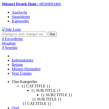
Müşteri Destek Hattı :
08509693460
AnaSayfa
Siparişlerim
Kategoriler
Ara
0
Favorilerim
Hesabım
0
Sepetim
İndirimdekiler
İletişim
Müşteri Hizmetleri
Yeni Ürünler
Tüm Kategoriler
{{ CAT.TITLE }}
{{ SUB.TITLE }}
{{ SUB2.TITLE }}
{{ SUB.TITLE }}
{{ CAT.TITLE }}
Opel