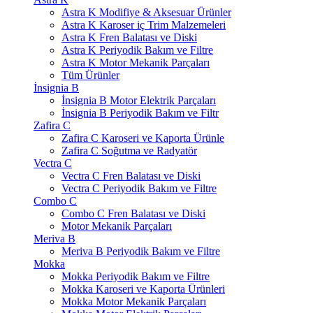
Astra K Modifiye & Aksesuar Ürünler
Astra K Karoser iç Trim Malzemeleri
Astra K Fren Balatası ve Diski
Astra K Periyodik Bakım ve Filtre
Astra K Motor Mekanik Parçaları
Tüm Ürünler
İnsignia B
İnsignia B Motor Elektrik Parçaları
İnsignia B Periyodik Bakım ve Filtr
Zafira C
Zafira C Karoseri ve Kaporta Ürünle
Zafira C Soğutma ve Radyatör
Vectra C
Vectra C Fren Balatası ve Diski
Vectra C Periyodik Bakım ve Filtre
Combo C
Combo C Fren Balatası ve Diski
Motor Mekanik Parçaları
Meriva B
Meriva B Periyodik Bakım ve Filtre
Mokka
Mokka Periyodik Bakım ve Filtre
Mokka Karoseri ve Kaporta Ürünleri
Mokka Motor Mekanik Parçaları