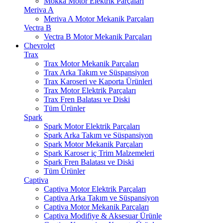
Mokka Motor Elektrik Parçaları
Meriva A
Meriva A Motor Mekanik Parçaları
Vectra B
Vectra B Motor Mekanik Parçaları
Chevrolet
Trax
Trax Motor Mekanik Parçaları
Trax Arka Takım ve Süspansiyon
Trax Karoseri ve Kaporta Ürünleri
Trax Motor Elektrik Parçaları
Trax Fren Balatası ve Diski
Tüm Ürünler
Spark
Spark Motor Elektrik Parçaları
Spark Arka Takım ve Süspansiyon
Spark Motor Mekanik Parçaları
Spark Karoser iç Trim Malzemeleri
Spark Fren Balatası ve Diski
Tüm Ürünler
Captiva
Captiva Motor Elektrik Parçaları
Captiva Arka Takım ve Süspansiyon
Captiva Motor Mekanik Parçaları
Captiva Modifiye & Aksesuar Ürünle