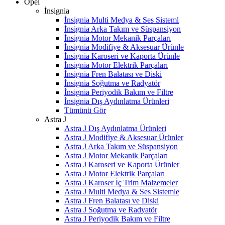
Opel
İnsignia
İnsignia Multi Medya & Ses Sisteml
İnsignia Arka Takım ve Süspansiyon
İnsignia Motor Mekanik Parçaları
İnsignia Modifiye & Aksesuar Ürünle
İnsignia Karoseri ve Kaporta Ürünle
İnsignia Motor Elektrik Parçaları
İnsignia Fren Balatası ve Diski
İnsignia Soğutma ve Radyatör
İnsignia Periyodik Bakım ve Filtre
İnsignia Dış Aydınlatma Ürünleri
Tümünü Gör
Astra J
Astra J Dış Aydınlatma Ürünleri
Astra J Modifiye & Aksesuar Ürünler
Astra J Arka Takım ve Süspansiyon
Astra J Motor Mekanik Parçaları
Astra J Karoseri ve Kaporta Ürünler
Astra J Motor Elektrik Parçaları
Astra J Karoser İç Trim Malzemeler
Astra J Multi Medya & Ses Sistemle
Astra J Fren Balatası ve Diski
Astra J Soğutma ve Radyatör
Astra J Periyodik Bakım ve Filtre