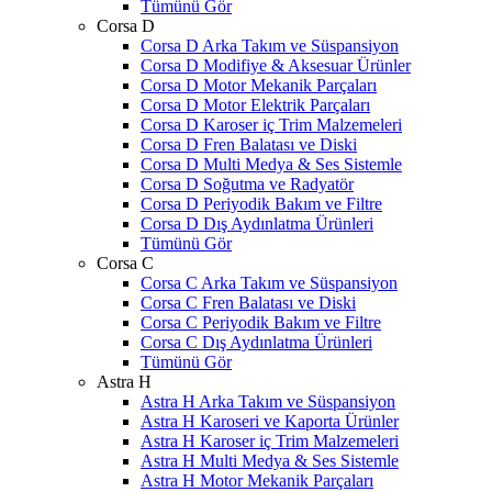
Tümünü Gör
Corsa D
Corsa D Arka Takım ve Süspansiyon
Corsa D Modifiye & Aksesuar Ürünler
Corsa D Motor Mekanik Parçaları
Corsa D Motor Elektrik Parçaları
Corsa D Karoser iç Trim Malzemeleri
Corsa D Fren Balatası ve Diski
Corsa D Multi Medya & Ses Sistemle
Corsa D Soğutma ve Radyatör
Corsa D Periyodik Bakım ve Filtre
Corsa D Dış Aydınlatma Ürünleri
Tümünü Gör
Corsa C
Corsa C Arka Takım ve Süspansiyon
Corsa C Fren Balatası ve Diski
Corsa C Periyodik Bakım ve Filtre
Corsa C Dış Aydınlatma Ürünleri
Tümünü Gör
Astra H
Astra H Arka Takım ve Süspansiyon
Astra H Karoseri ve Kaporta Ürünler
Astra H Karoser iç Trim Malzemeleri
Astra H Multi Medya & Ses Sistemle
Astra H Motor Mekanik Parçaları