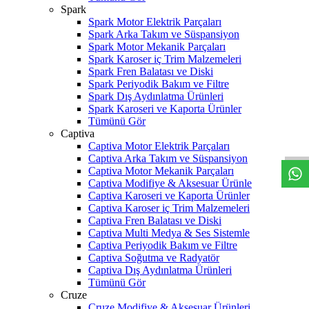
Spark
Spark Motor Elektrik Parçaları
Spark Arka Takım ve Süspansiyon
Spark Motor Mekanik Parçaları
Spark Karoser iç Trim Malzemeleri
Spark Fren Balatası ve Diski
Spark Periyodik Bakım ve Filtre
Spark Dış Aydınlatma Ürünleri
Spark Karoseri ve Kaporta Ürünler
W
h
t
s
a
p
p
D
e
s
t
e
H
a
t
t
Tümünü Gör
Captiva
Captiva Motor Elektrik Parçaları
Captiva Arka Takım ve Süspansiyon
Captiva Motor Mekanik Parçaları
Captiva Modifiye & Aksesuar Ürünle
Captiva Karoseri ve Kaporta Ürünler
Captiva Karoser iç Trim Malzemeleri
Captiva Fren Balatası ve Diski
Captiva Multi Medya & Ses Sistemle
Captiva Periyodik Bakım ve Filtre
Captiva Soğutma ve Radyatör
Captiva Dış Aydınlatma Ürünleri
Tümünü Gör
Cruze
Cruze Modifiye & Aksesuar Ürünleri