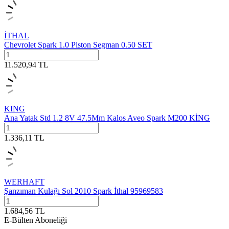
İTHAL
Chevrolet Spark 1.0 Piston Segman 0.50 SET
11.520,94
TL
KING
Ana Yatak Std 1.2 8V 47.5Mm Kalos Aveo Spark M200 KİNG
1.336,11
TL
WERHAFT
Şanzıman Kulağı Sol 2010 Spark İthal 95969583
1.684,56
TL
E-Bülten Aboneliği