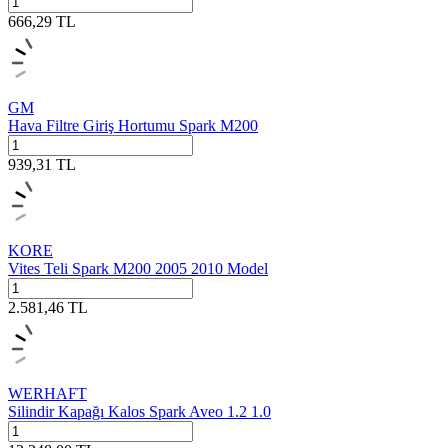
666,29
TL
GM
Hava Filtre Giriş Hortumu Spark M200
939,31
TL
KORE
Vites Teli Spark M200 2005 2010 Model
2.581,46
TL
WERHAFT
Silindir Kapağı Kalos Spark Aveo 1.2 1.0