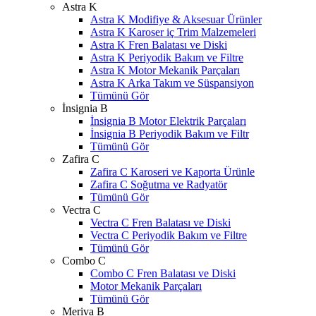
Astra K
Astra K Modifiye & Aksesuar Ürünler
Astra K Karoser iç Trim Malzemeleri
Astra K Fren Balatası ve Diski
Astra K Periyodik Bakım ve Filtre
Astra K Motor Mekanik Parçaları
Astra K Arka Takım ve Süspansiyon
Tümünü Gör
İnsignia B
İnsignia B Motor Elektrik Parçaları
İnsignia B Periyodik Bakım ve Filtr
Tümünü Gör
Zafira C
Zafira C Karoseri ve Kaporta Ürünle
Zafira C Soğutma ve Radyatör
Tümünü Gör
Vectra C
Vectra C Fren Balatası ve Diski
Vectra C Periyodik Bakım ve Filtre
Tümünü Gör
Combo C
Combo C Fren Balatası ve Diski
Motor Mekanik Parçaları
Tümünü Gör
Meriva B