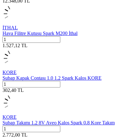
12.348,00
TL
İTHAL
Hava Filitre Kutusu Spark M200 İthal
1.527,12
TL
KORE
Subap Kapak Contası 1.0 1.2 Spark Kalos KORE
302,40
TL
KORE
Subap Takımı 1.2 8V Aveo Kalos Spark 0.8 Kore Takım
2.772,00
TL