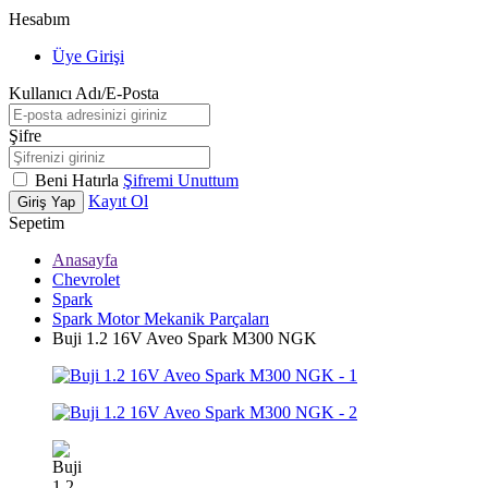
Hesabım
Üye Girişi
Kullanıcı Adı/E-Posta
Şifre
Beni Hatırla
Şifremi Unuttum
Kayıt Ol
Giriş Yap
Sepetim
Anasayfa
Chevrolet
Spark
Spark Motor Mekanik Parçaları
Buji 1.2 16V Aveo Spark M300 NGK