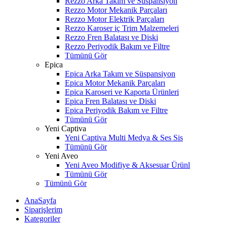
Rezzo Arka Takım ve Süspansiyon
Rezzo Motor Mekanik Parçaları
Rezzo Motor Elektrik Parçaları
Rezzo Karoser iç Trim Malzemeleri
Rezzo Fren Balatası ve Diski
Rezzo Periyodik Bakım ve Filtre
Tümünü Gör
Epica
Epica Arka Takım ve Süspansiyon
Epica Motor Mekanik Parçaları
Epica Karoseri ve Kaporta Ürünleri
Epica Fren Balatası ve Diski
Epica Periyodik Bakım ve Filtre
Tümünü Gör
Yeni Captiva
Yeni Captiva Multi Medya & Ses Sis
Tümünü Gör
Yeni Aveo
Yeni Aveo Modifiye & Aksesuar Ürünl
Tümünü Gör
Tümünü Gör
AnaSayfa
Siparişlerim
Kategoriler