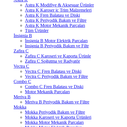
Astra K Modifiye & Aksesuar Ürünler
Astra K Karoser iç Trim Malzemeleri
Astra K Fren Balatası ve Diski
Astra K Periyodik Bakım ve Filtre
Astra K Motor Mekanik Parçaları
Tüm Ürünler
İnsignia B
İnsignia B Motor Elektrik Parçaları
İnsignia B Periyodik Bakım ve Filtr
Zafira C
Zafira C Karoseri ve Kaporta Ürünle
Zafira C Soğutma ve Radyatör
Vectra C
Vectra C Fren Balatası ve Diski
Vectra C Periyodik Bakım ve Filtre
Combo C
Combo C Fren Balatası ve Diski
Motor Mekanik Parçaları
Meriva B
Meriva B Periyodik Bakım ve Filtre
Mokka
Mokka Periyodik Bakım ve Filtre
Mokka Karoseri ve Kaporta Ürünleri
Mokka Motor Mekanik Parçaları