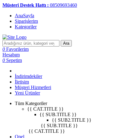
Müşteri Destek Hattı :
08509693460
AnaSayfa
Siparişlerim
Kategoriler
Ara
0
Favorilerim
Hesabım
0
Sepetim
İndirimdekiler
İletişim
Müşteri Hizmetleri
Yeni Ürünler
Tüm Kategoriler
{{ CAT.TITLE }}
{{ SUB.TITLE }}
{{ SUB2.TITLE }}
{{ SUB.TITLE }}
{{ CAT.TITLE }}
Opel