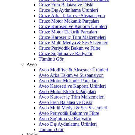
Cruze Fren Balatası ve Diski
Cruze Dış Aydınlatma Ürünleri
Cruze Arka Takım ve Süspansiyon
Cruze Motor Mekanik Parçaları
Cruze Karoseri ve Kaporta Ürünleri
Cruze Motor Elektrik Parçaları
Cruze Karoser iç Trim Malzemeleri
Cruze Multi Medya & Ses Sistemleri
Cruze Periyodik Bakım ve Filtre
Cruze Soğutma ve Radyatör
Tümünü Gör
Aveo
Aveo Modifiye & Aksesuar Ürünleri
Aveo Arka Takım ve Süspansiyon
Aveo Motor Mekanik Parçaları
Aveo Karoseri ve Kaporta Ürünleri
Aveo Motor Elektrik Parçaları
Aveo Karoser iç Trim Malzemeleri
Aveo Fren Balatası ve Diski
Aveo Multi Medya & Ses Sistemleri
Aveo Periyodik Bakım ve Filtre
Aveo Soğutma ve Radyatör
Aveo Dış Aydınlatma Ürünleri
Tümünü Gör
Kalos