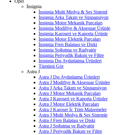
Opel
İnsignia
İnsignia Multi Medya & Ses Sisteml
İnsignia Arka Takım ve Süspansiyon
İnsignia Motor Mekanik Parçaları
İnsignia Modifiye & Aksesuar Ürünle
İnsignia Karoseri ve Kaporta Ürünle
İnsignia Motor Elektrik Parçaları
İnsignia Fren Balatası ve Diski
İnsignia Soğutma ve Radyatör
İnsignia Periyodik Bakım ve Filtre
İnsignia Dış Aydınlatma Ürünleri
Tümünü Gör
Astra J
Astra J Dış Aydınlatma Ürünleri
Astra J Modifiye & Aksesuar Ürünler
Astra J Arka Takım ve Süspansiyon
Astra J Motor Mekanik Parçaları
Astra J Karoseri ve Kaporta Ürünler
Astra J Motor Elektrik Parçaları
Astra J Karoser İç Trim Malzemeler
Astra J Multi Medya & Ses Sistemle
Astra J Fren Balatası ve Diski
Astra J Soğutma ve Radyatör
Astra J Periyodik Bakım ve Filtre