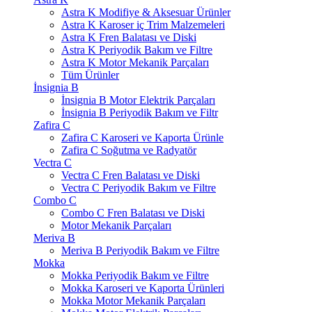
Astra K Modifiye & Aksesuar Ürünler
Astra K Karoser iç Trim Malzemeleri
Astra K Fren Balatası ve Diski
Astra K Periyodik Bakım ve Filtre
Astra K Motor Mekanik Parçaları
Tüm Ürünler
İnsignia B
İnsignia B Motor Elektrik Parçaları
İnsignia B Periyodik Bakım ve Filtr
Zafira C
Zafira C Karoseri ve Kaporta Ürünle
Zafira C Soğutma ve Radyatör
Vectra C
Vectra C Fren Balatası ve Diski
Vectra C Periyodik Bakım ve Filtre
Combo C
Combo C Fren Balatası ve Diski
Motor Mekanik Parçaları
Meriva B
Meriva B Periyodik Bakım ve Filtre
Mokka
Mokka Periyodik Bakım ve Filtre
Mokka Karoseri ve Kaporta Ürünleri
Mokka Motor Mekanik Parçaları