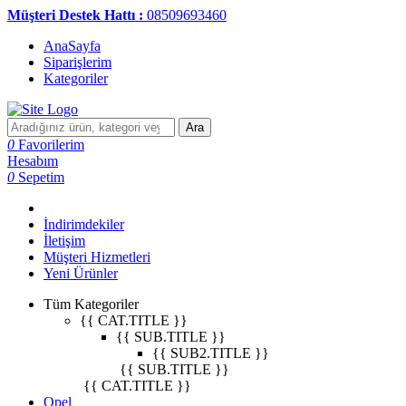
Müşteri Destek Hattı :
08509693460
AnaSayfa
Siparişlerim
Kategoriler
Ara
0
Favorilerim
Hesabım
0
Sepetim
İndirimdekiler
İletişim
Müşteri Hizmetleri
Yeni Ürünler
Tüm Kategoriler
{{ CAT.TITLE }}
{{ SUB.TITLE }}
{{ SUB2.TITLE }}
{{ SUB.TITLE }}
{{ CAT.TITLE }}
Opel