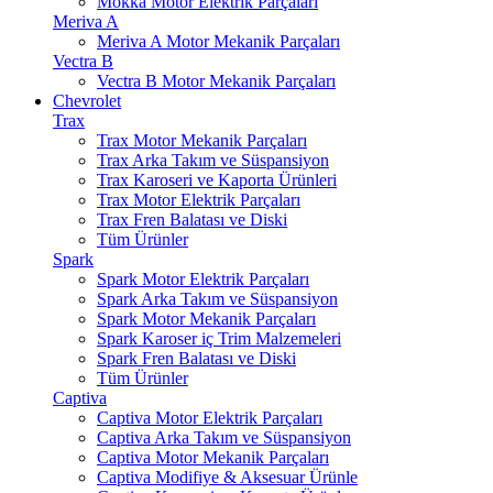
Mokka Motor Elektrik Parçaları
Meriva A
Meriva A Motor Mekanik Parçaları
Vectra B
Vectra B Motor Mekanik Parçaları
Chevrolet
Trax
Trax Motor Mekanik Parçaları
Trax Arka Takım ve Süspansiyon
Trax Karoseri ve Kaporta Ürünleri
Trax Motor Elektrik Parçaları
Trax Fren Balatası ve Diski
Tüm Ürünler
Spark
Spark Motor Elektrik Parçaları
Spark Arka Takım ve Süspansiyon
Spark Motor Mekanik Parçaları
Spark Karoser iç Trim Malzemeleri
Spark Fren Balatası ve Diski
Tüm Ürünler
Captiva
Captiva Motor Elektrik Parçaları
Captiva Arka Takım ve Süspansiyon
Captiva Motor Mekanik Parçaları
Captiva Modifiye & Aksesuar Ürünle