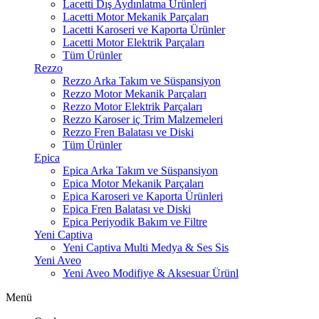
Lacetti Dış Aydınlatma Ürünleri
Lacetti Motor Mekanik Parçaları
Lacetti Karoseri ve Kaporta Ürünler
Lacetti Motor Elektrik Parçaları
Tüm Ürünler
Rezzo
Rezzo Arka Takım ve Süspansiyon
Rezzo Motor Mekanik Parçaları
Rezzo Motor Elektrik Parçaları
Rezzo Karoser iç Trim Malzemeleri
Rezzo Fren Balatası ve Diski
Tüm Ürünler
Epica
Epica Arka Takım ve Süspansiyon
Epica Motor Mekanik Parçaları
Epica Karoseri ve Kaporta Ürünleri
Epica Fren Balatası ve Diski
Epica Periyodik Bakım ve Filtre
Yeni Captiva
Yeni Captiva Multi Medya & Ses Sis
Yeni Aveo
Yeni Aveo Modifiye & Aksesuar Ürünl
Menü