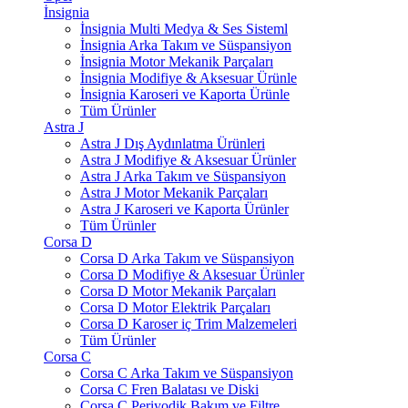
İnsignia
İnsignia Multi Medya & Ses Sisteml
İnsignia Arka Takım ve Süspansiyon
İnsignia Motor Mekanik Parçaları
İnsignia Modifiye & Aksesuar Ürünle
İnsignia Karoseri ve Kaporta Ürünle
Tüm Ürünler
Astra J
Astra J Dış Aydınlatma Ürünleri
Astra J Modifiye & Aksesuar Ürünler
Astra J Arka Takım ve Süspansiyon
Astra J Motor Mekanik Parçaları
Astra J Karoseri ve Kaporta Ürünler
Tüm Ürünler
Corsa D
Corsa D Arka Takım ve Süspansiyon
Corsa D Modifiye & Aksesuar Ürünler
Corsa D Motor Mekanik Parçaları
Corsa D Motor Elektrik Parçaları
Corsa D Karoser iç Trim Malzemeleri
Tüm Ürünler
Corsa C
Corsa C Arka Takım ve Süspansiyon
Corsa C Fren Balatası ve Diski
Corsa C Periyodik Bakım ve Filtre