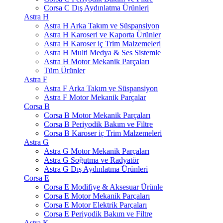
Corsa C Dış Aydınlatma Ürünleri
Astra H
Astra H Arka Takım ve Süspansiyon
Astra H Karoseri ve Kaporta Ürünler
Astra H Karoser iç Trim Malzemeleri
Astra H Multi Medya & Ses Sistemle
Astra H Motor Mekanik Parçaları
Tüm Ürünler
Astra F
Astra F Arka Takım ve Süspansiyon
Astra F Motor Mekanik Parçalar
Corsa B
Corsa B Motor Mekanik Parçaları
Corsa B Periyodik Bakım ve Filtre
Corsa B Karoser iç Trim Malzemeleri
Astra G
Astra G Motor Mekanik Parçaları
Astra G Soğutma ve Radyatör
Astra G Dış Aydınlatma Ürünleri
Corsa E
Corsa E Modifiye & Aksesuar Ürünle
Corsa E Motor Mekanik Parçaları
Corsa E Motor Elektrik Parçaları
Corsa E Periyodik Bakım ve Filtre
Astra K