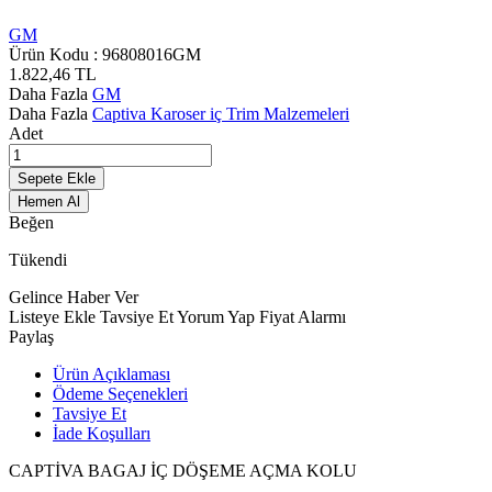
GM
Ürün Kodu :
96808016GM
1.822,46
TL
Daha Fazla
GM
Daha Fazla
Captiva Karoser iç Trim Malzemeleri
Adet
Sepete Ekle
Hemen Al
Beğen
Tükendi
Gelince Haber Ver
Listeye Ekle
Tavsiye Et
Yorum Yap
Fiyat Alarmı
Paylaş
Ürün Açıklaması
Ödeme Seçenekleri
Tavsiye Et
İade Koşulları
CAPTİVA BAGAJ İÇ DÖŞEME AÇMA KOLU