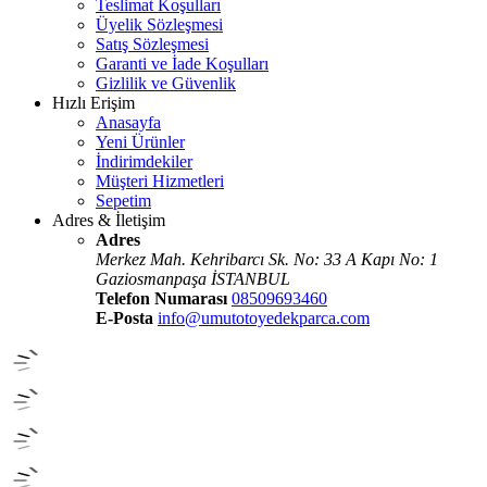
Teslimat Koşulları
Üyelik Sözleşmesi
Satış Sözleşmesi
Garanti ve İade Koşulları
Gizlilik ve Güvenlik
Hızlı Erişim
Anasayfa
Yeni Ürünler
İndirimdekiler
Müşteri Hizmetleri
Sepetim
Adres & İletişim
Adres
Merkez Mah. Kehribarcı Sk. No: 33 A Kapı No: 1
Gaziosmanpaşa İSTANBUL
Telefon Numarası
08509693460
E-Posta
info@umutotoyedekparca.com