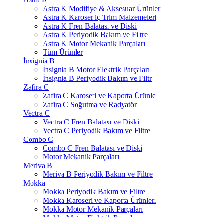
Astra K Modifiye & Aksesuar Ürünler
Astra K Karoser iç Trim Malzemeleri
Astra K Fren Balatası ve Diski
Astra K Periyodik Bakım ve Filtre
Astra K Motor Mekanik Parçaları
Tüm Ürünler
İnsignia B
İnsignia B Motor Elektrik Parçaları
İnsignia B Periyodik Bakım ve Filtr
Zafira C
Zafira C Karoseri ve Kaporta Ürünle
Zafira C Soğutma ve Radyatör
Vectra C
Vectra C Fren Balatası ve Diski
Vectra C Periyodik Bakım ve Filtre
Combo C
Combo C Fren Balatası ve Diski
Motor Mekanik Parçaları
Meriva B
Meriva B Periyodik Bakım ve Filtre
Mokka
Mokka Periyodik Bakım ve Filtre
Mokka Karoseri ve Kaporta Ürünleri
Mokka Motor Mekanik Parçaları