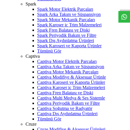
W
h
t
s
a
p
p
D
e
s
t
e
H
a
t
t
Spark
Spark Motor Elektrik Parçaları
Spark Arka Takım ve Süspansiyon
Spark Motor Mekanik Parçaları
Spark Karoser iç Trim Malzemeleri
Spark Fren Balatası ve Diski
Spark Periyodik Bakım ve Filtre
Spark Dış Aydınlatma Ürünleri
Spark Karoseri ve Kaporta Ürünler
Tümünü Gör
Captiva
Captiva Motor Elektrik Parçaları
Captiva Arka Takım ve Süspansiyon
Captiva Motor Mekanik Parçaları
Captiva Modifiye & Aksesuar Ürünle
Captiva Karoseri ve Kaporta Ürünler
Captiva Karoser iç Trim Malzemeleri
Captiva Fren Balatası ve Diski
Captiva Multi Medya & Ses Sistemle
Captiva Periyodik Bakım ve Filtre
Captiva Soğutma ve Radyatör
Captiva Dış Aydınlatma Ürünleri
Tümünü Gör
Cruze
Cruze Modifiye & Aksesuar Ürünleri