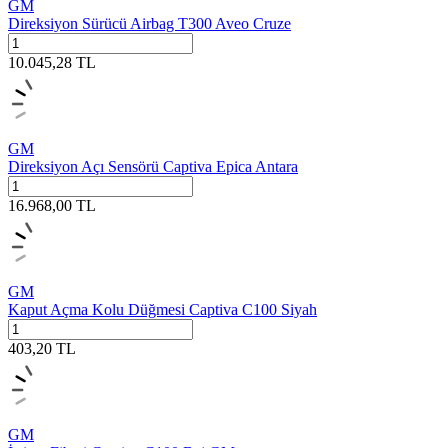
GM
Direksiyon Sürücü Airbag T300 Aveo Cruze
10.045,28
TL
GM
Direksiyon Açı Sensörü Captiva Epica Antara
16.968,00
TL
GM
Kaput Açma Kolu Düğmesi Captiva C100 Siyah
403,20
TL
GM