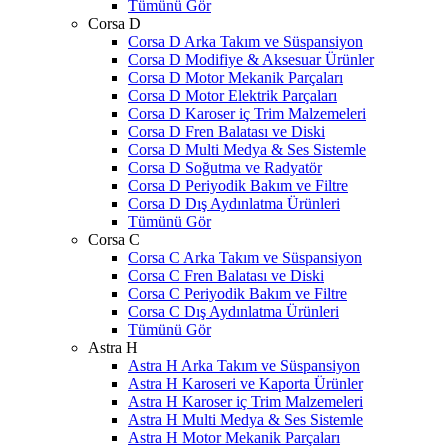
Tümünü Gör
Corsa D
Corsa D Arka Takım ve Süspansiyon
Corsa D Modifiye & Aksesuar Ürünler
Corsa D Motor Mekanik Parçaları
Corsa D Motor Elektrik Parçaları
Corsa D Karoser iç Trim Malzemeleri
Corsa D Fren Balatası ve Diski
Corsa D Multi Medya & Ses Sistemle
Corsa D Soğutma ve Radyatör
Corsa D Periyodik Bakım ve Filtre
Corsa D Dış Aydınlatma Ürünleri
Tümünü Gör
Corsa C
Corsa C Arka Takım ve Süspansiyon
Corsa C Fren Balatası ve Diski
Corsa C Periyodik Bakım ve Filtre
Corsa C Dış Aydınlatma Ürünleri
Tümünü Gör
Astra H
Astra H Arka Takım ve Süspansiyon
Astra H Karoseri ve Kaporta Ürünler
Astra H Karoser iç Trim Malzemeleri
Astra H Multi Medya & Ses Sistemle
Astra H Motor Mekanik Parçaları