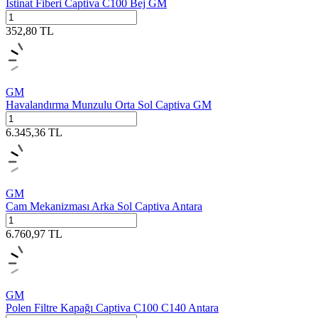
İstinat Fiberi Captiva C100 Bej GM
352,80
TL
GM
Havalandırma Munzulu Orta Sol Captiva GM
6.345,36
TL
GM
Cam Mekanizması Arka Sol Captiva Antara
6.760,97
TL
GM
Polen Filtre Kapağı Captiva C100 C140 Antara