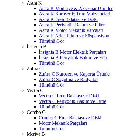
Astra K
Astra K Modifiye & Aksesuar Ürünler
Astra K Karoser iç Trim Malzemeleri
Astra K Fren Balatası ve Diski
Astra K Periyodik Bakım ve Filtre
Astra K Motor Mekanik Parçaları
Astra K Arka Takım ve Süspansiyon
Tümünü Gör
İnsignia B
İnsignia B Motor Elektrik Parçaları
İnsignia B Periyodik Bakım ve Filtr
Tümünü Gör
Zafira C
Zafira C Karoseri ve Kaporta Ürünle
Zafira C Soğutma ve Radyatör
Tümünü Gör
Vectra C
Vectra C Fren Balatası ve Diski
Vectra C Periyodik Bakım ve Filtre
Tümünü Gör
Combo C
Combo C Fren Balatası ve Diski
Motor Mekanik Parçaları
Tümünü Gör
Meriva B