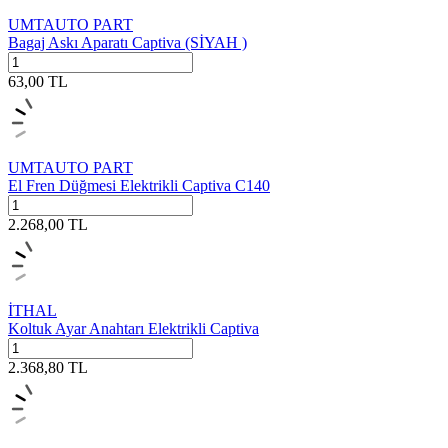
UMTAUTO PART
Bagaj Askı Aparatı Captiva (SİYAH )
63,00
TL
UMTAUTO PART
El Fren Düğmesi Elektrikli Captiva C140
2.268,00
TL
İTHAL
Koltuk Ayar Anahtarı Elektrikli Captiva
2.368,80
TL