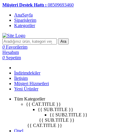
Müşteri Destek Hattı :
08509693460
AnaSayfa
Siparişlerim
Kategoriler
Ara
0
Favorilerim
Hesabım
0
Sepetim
İndirimdekiler
İletişim
Müşteri Hizmetleri
Yeni Ürünler
Tüm Kategoriler
{{ CAT.TITLE }}
{{ SUB.TITLE }}
{{ SUB2.TITLE }}
{{ SUB.TITLE }}
{{ CAT.TITLE }}
Opel