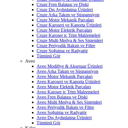
Cruze Fren Balatası ve Diski
Cruze Dış Aydınlatma Ürünleri
Cruze Arka Takım ve Süspansiyon
Cruze Motor Mekanik Parçaları
Cruze Karoseri ve Kaporta Ürünleri
Cruze Motor Elektrik Parçaları
Cruze Karoser iç Trim Malzemeleri
Cruze Multi Medya & Ses Sistemleri
Cruze Periyodik Bakım ve Filtre
Cruze Soğutma ve Radyatör
Tümünü Gör
Aveo
Aveo Modifiye & Aksesuar Ürünleri
Aveo Arka Takım ve Süspansiyon
Aveo Motor Mekanik Parçaları
Aveo Karoseri ve Kaporta Ürünleri
Aveo Motor Elektrik Parçaları
Aveo Karoser iç Trim Malzemeleri
Aveo Fren Balatası ve Diski
Aveo Multi Medya & Ses Sistemleri
Aveo Periyodik Bakım ve Filtre
Aveo Soğutma ve Radyatör
Aveo Dış Aydınlatma Ürünleri
Tümünü Gör
Kalos