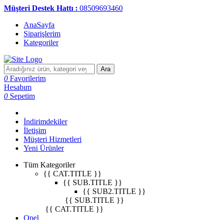
Müşteri Destek Hattı :
08509693460
AnaSayfa
Siparişlerim
Kategoriler
Ara
0
Favorilerim
Hesabım
0
Sepetim
İndirimdekiler
İletişim
Müşteri Hizmetleri
Yeni Ürünler
Tüm Kategoriler
{{ CAT.TITLE }}
{{ SUB.TITLE }}
{{ SUB2.TITLE }}
{{ SUB.TITLE }}
{{ CAT.TITLE }}
Opel