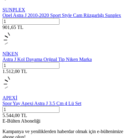
SUNPLEX
Opel Astra J 2010-2020 Sport Style Cam Rüzgarlığı Sunplex
901,65
TL
NİKEN
Astra J Kol Dayama Orjinal Tip Niken Marka
1.512,00
TL
APEXİ
Spor Yay Apexi Astra J 3.5 Cm 4 Lü Set
5.544,00
TL
E-Bülten Aboneliği
Kampanya ve yeniliklerden haberdar olmak için e-bültenimize
abone olun!