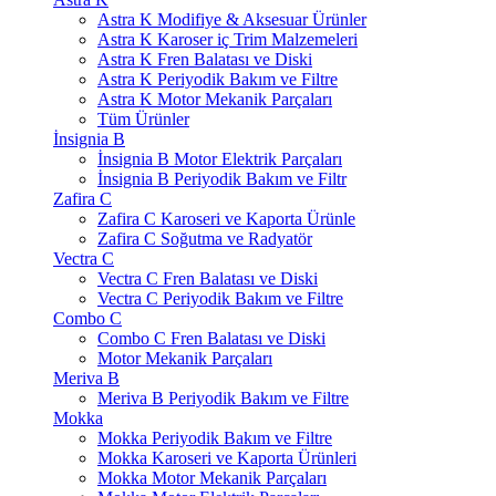
Astra K Modifiye & Aksesuar Ürünler
Astra K Karoser iç Trim Malzemeleri
Astra K Fren Balatası ve Diski
Astra K Periyodik Bakım ve Filtre
Astra K Motor Mekanik Parçaları
Tüm Ürünler
İnsignia B
İnsignia B Motor Elektrik Parçaları
İnsignia B Periyodik Bakım ve Filtr
Zafira C
Zafira C Karoseri ve Kaporta Ürünle
Zafira C Soğutma ve Radyatör
Vectra C
Vectra C Fren Balatası ve Diski
Vectra C Periyodik Bakım ve Filtre
Combo C
Combo C Fren Balatası ve Diski
Motor Mekanik Parçaları
Meriva B
Meriva B Periyodik Bakım ve Filtre
Mokka
Mokka Periyodik Bakım ve Filtre
Mokka Karoseri ve Kaporta Ürünleri
Mokka Motor Mekanik Parçaları