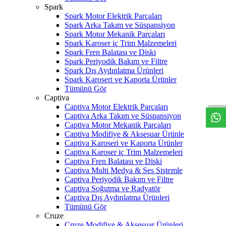
Spark
Spark Motor Elektrik Parçaları
Spark Arka Takım ve Süspansiyon
Spark Motor Mekanik Parçaları
Spark Karoser iç Trim Malzemeleri
Spark Fren Balatası ve Diski
Spark Periyodik Bakım ve Filtre
Spark Dış Aydınlatma Ürünleri
W
h
t
s
a
p
p
D
e
s
t
e
H
a
t
t
Spark Karoseri ve Kaporta Ürünler
Tümünü Gör
Captiva
Captiva Motor Elektrik Parçaları
Captiva Arka Takım ve Süspansiyon
Captiva Motor Mekanik Parçaları
Captiva Modifiye & Aksesuar Ürünle
Captiva Karoseri ve Kaporta Ürünler
Captiva Karoser iç Trim Malzemeleri
Captiva Fren Balatası ve Diski
Captiva Multi Medya & Ses Sistemle
Captiva Periyodik Bakım ve Filtre
Captiva Soğutma ve Radyatör
Captiva Dış Aydınlatma Ürünleri
Tümünü Gör
Cruze
Cruze Modifiye & Aksesuar Ürünleri