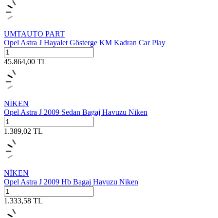
UMTAUTO PART
Opel Astra J Hayalet Gösterge KM Kadran Car Play
45.864,00
TL
NİKEN
Opel Astra J 2009 Sedan Bagaj Havuzu Niken
1.389,02
TL
NİKEN
Opel Astra J 2009 Hb Bagaj Havuzu Niken
1.333,58
TL