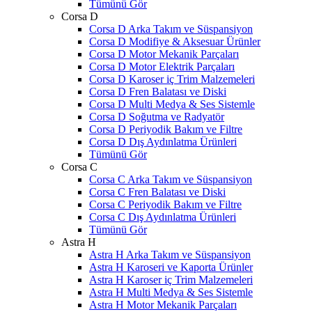
Tümünü Gör
Corsa D
Corsa D Arka Takım ve Süspansiyon
Corsa D Modifiye & Aksesuar Ürünler
Corsa D Motor Mekanik Parçaları
Corsa D Motor Elektrik Parçaları
Corsa D Karoser iç Trim Malzemeleri
Corsa D Fren Balatası ve Diski
Corsa D Multi Medya & Ses Sistemle
Corsa D Soğutma ve Radyatör
Corsa D Periyodik Bakım ve Filtre
Corsa D Dış Aydınlatma Ürünleri
Tümünü Gör
Corsa C
Corsa C Arka Takım ve Süspansiyon
Corsa C Fren Balatası ve Diski
Corsa C Periyodik Bakım ve Filtre
Corsa C Dış Aydınlatma Ürünleri
Tümünü Gör
Astra H
Astra H Arka Takım ve Süspansiyon
Astra H Karoseri ve Kaporta Ürünler
Astra H Karoser iç Trim Malzemeleri
Astra H Multi Medya & Ses Sistemle
Astra H Motor Mekanik Parçaları