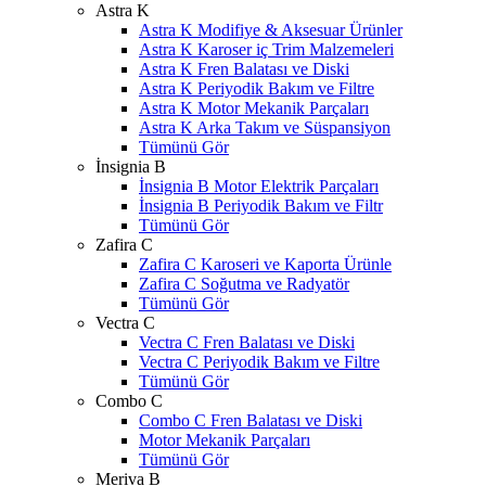
Astra K
Astra K Modifiye & Aksesuar Ürünler
Astra K Karoser iç Trim Malzemeleri
Astra K Fren Balatası ve Diski
Astra K Periyodik Bakım ve Filtre
Astra K Motor Mekanik Parçaları
Astra K Arka Takım ve Süspansiyon
Tümünü Gör
İnsignia B
İnsignia B Motor Elektrik Parçaları
İnsignia B Periyodik Bakım ve Filtr
Tümünü Gör
Zafira C
Zafira C Karoseri ve Kaporta Ürünle
Zafira C Soğutma ve Radyatör
Tümünü Gör
Vectra C
Vectra C Fren Balatası ve Diski
Vectra C Periyodik Bakım ve Filtre
Tümünü Gör
Combo C
Combo C Fren Balatası ve Diski
Motor Mekanik Parçaları
Tümünü Gör
Meriva B