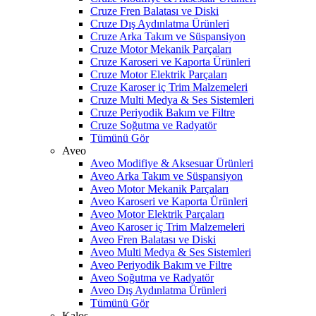
Cruze Fren Balatası ve Diski
Cruze Dış Aydınlatma Ürünleri
Cruze Arka Takım ve Süspansiyon
Cruze Motor Mekanik Parçaları
Cruze Karoseri ve Kaporta Ürünleri
Cruze Motor Elektrik Parçaları
Cruze Karoser iç Trim Malzemeleri
Cruze Multi Medya & Ses Sistemleri
Cruze Periyodik Bakım ve Filtre
Cruze Soğutma ve Radyatör
Tümünü Gör
Aveo
Aveo Modifiye & Aksesuar Ürünleri
Aveo Arka Takım ve Süspansiyon
Aveo Motor Mekanik Parçaları
Aveo Karoseri ve Kaporta Ürünleri
Aveo Motor Elektrik Parçaları
Aveo Karoser iç Trim Malzemeleri
Aveo Fren Balatası ve Diski
Aveo Multi Medya & Ses Sistemleri
Aveo Periyodik Bakım ve Filtre
Aveo Soğutma ve Radyatör
Aveo Dış Aydınlatma Ürünleri
Tümünü Gör
Kalos