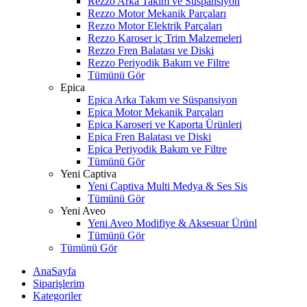
Rezzo Arka Takım ve Süspansiyon
Rezzo Motor Mekanik Parçaları
Rezzo Motor Elektrik Parçaları
Rezzo Karoser iç Trim Malzemeleri
Rezzo Fren Balatası ve Diski
Rezzo Periyodik Bakım ve Filtre
Tümünü Gör
Epica
Epica Arka Takım ve Süspansiyon
Epica Motor Mekanik Parçaları
Epica Karoseri ve Kaporta Ürünleri
Epica Fren Balatası ve Diski
Epica Periyodik Bakım ve Filtre
Tümünü Gör
Yeni Captiva
Yeni Captiva Multi Medya & Ses Sis
Tümünü Gör
Yeni Aveo
Yeni Aveo Modifiye & Aksesuar Ürünl
Tümünü Gör
Tümünü Gör
AnaSayfa
Siparişlerim
Kategoriler