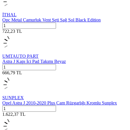
İTHAL
Opc Metal Çamurluk Vent Seti Sağ Sol Black Edition
722,23
TL
UMTAUTO PART
Astra J Kapı İçi Pad Takımı Beyaz
666,79
TL
SUNPLEX
Opel Astra J 2010-2020 Plus Cam Rüzgarlığı Kromlu Sunplex
1.622,37
TL