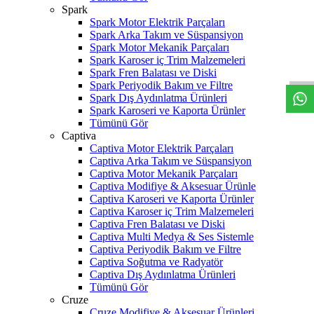
Spark
Spark Motor Elektrik Parçaları
Spark Arka Takım ve Süspansiyon
W
h
t
s
a
p
p
D
e
s
t
e
H
a
t
t
Spark Motor Mekanik Parçaları
Spark Karoser iç Trim Malzemeleri
Spark Fren Balatası ve Diski
Spark Periyodik Bakım ve Filtre
Spark Dış Aydınlatma Ürünleri
Spark Karoseri ve Kaporta Ürünler
Tümünü Gör
Captiva
Captiva Motor Elektrik Parçaları
Captiva Arka Takım ve Süspansiyon
Captiva Motor Mekanik Parçaları
Captiva Modifiye & Aksesuar Ürünle
Captiva Karoseri ve Kaporta Ürünler
Captiva Karoser iç Trim Malzemeleri
Captiva Fren Balatası ve Diski
Captiva Multi Medya & Ses Sistemle
Captiva Periyodik Bakım ve Filtre
Captiva Soğutma ve Radyatör
Captiva Dış Aydınlatma Ürünleri
Tümünü Gör
Cruze
Cruze Modifiye & Aksesuar Ürünleri