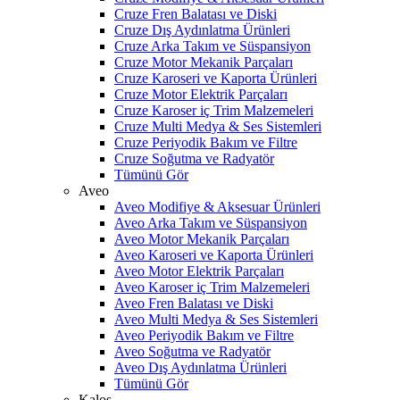
Cruze Fren Balatası ve Diski
Cruze Dış Aydınlatma Ürünleri
Cruze Arka Takım ve Süspansiyon
Cruze Motor Mekanik Parçaları
Cruze Karoseri ve Kaporta Ürünleri
Cruze Motor Elektrik Parçaları
Cruze Karoser iç Trim Malzemeleri
Cruze Multi Medya & Ses Sistemleri
Cruze Periyodik Bakım ve Filtre
Cruze Soğutma ve Radyatör
Tümünü Gör
Aveo
Aveo Modifiye & Aksesuar Ürünleri
Aveo Arka Takım ve Süspansiyon
Aveo Motor Mekanik Parçaları
Aveo Karoseri ve Kaporta Ürünleri
Aveo Motor Elektrik Parçaları
Aveo Karoser iç Trim Malzemeleri
Aveo Fren Balatası ve Diski
Aveo Multi Medya & Ses Sistemleri
Aveo Periyodik Bakım ve Filtre
Aveo Soğutma ve Radyatör
Aveo Dış Aydınlatma Ürünleri
Tümünü Gör
Kalos