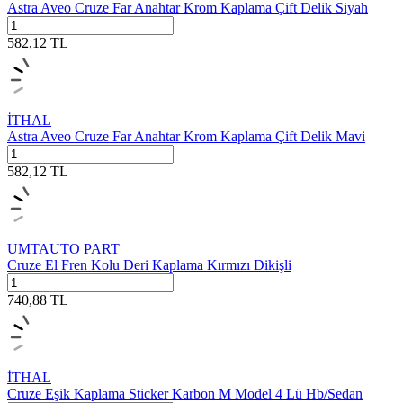
Astra Aveo Cruze Far Anahtar Krom Kaplama Çift Delik Siyah
582,12
TL
İTHAL
Astra Aveo Cruze Far Anahtar Krom Kaplama Çift Delik Mavi
582,12
TL
UMTAUTO PART
Cruze El Fren Kolu Deri Kaplama Kırmızı Dikişli
740,88
TL
İTHAL
Cruze Eşik Kaplama Sticker Karbon M Model 4 Lü Hb/Sedan