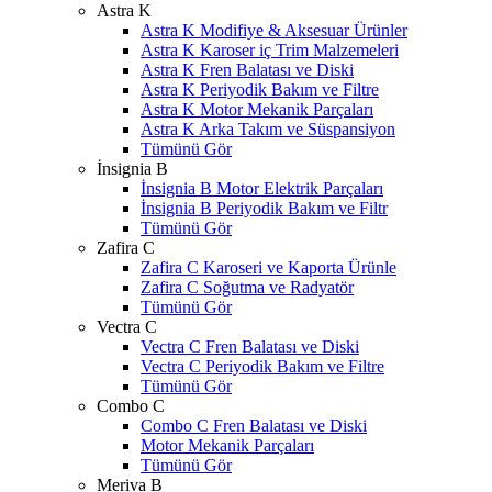
Astra K
Astra K Modifiye & Aksesuar Ürünler
Astra K Karoser iç Trim Malzemeleri
Astra K Fren Balatası ve Diski
Astra K Periyodik Bakım ve Filtre
Astra K Motor Mekanik Parçaları
Astra K Arka Takım ve Süspansiyon
Tümünü Gör
İnsignia B
İnsignia B Motor Elektrik Parçaları
İnsignia B Periyodik Bakım ve Filtr
Tümünü Gör
Zafira C
Zafira C Karoseri ve Kaporta Ürünle
Zafira C Soğutma ve Radyatör
Tümünü Gör
Vectra C
Vectra C Fren Balatası ve Diski
Vectra C Periyodik Bakım ve Filtre
Tümünü Gör
Combo C
Combo C Fren Balatası ve Diski
Motor Mekanik Parçaları
Tümünü Gör
Meriva B