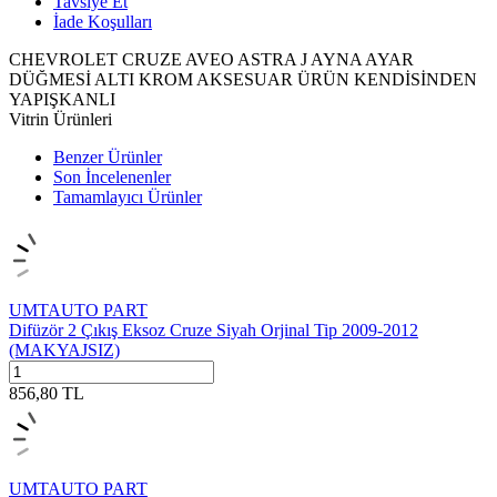
Tavsiye Et
İade Koşulları
CHEVROLET CRUZE AVEO ASTRA J AYNA AYAR
DÜĞMESİ ALTI KROM AKSESUAR ÜRÜN KENDİSİNDEN
YAPIŞKANLI
Vitrin Ürünleri
Benzer Ürünler
Son İncelenenler
Tamamlayıcı Ürünler
UMTAUTO PART
Difüzör 2 Çıkış Eksoz Cruze Siyah Orjinal Tip 2009-2012
(MAKYAJSIZ)
856,80
TL
UMTAUTO PART