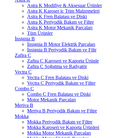
Astra K Modifiye & Aksesuar Ürünler
Astra K Karoser iç Trim Malzemeleri
Astra K Fren Balatası ve Diski
Astra K Periyodik Bakım ve Filtre
Astra K Motor Mekanik Parçaları
Tüm Ürünler
İnsignia B
İnsignia B Motor Elektrik Parçaları
İnsignia B Periyodik Bakım ve Filtr
Zafira C
Zafira C Karoseri ve Kaporta Ürünle
Zafira C Soğutma ve Radyatör
Vectra C
Vectra C Fren Balatası ve Diski
Vectra C Periyodik Bakım ve Filtre
Combo C
Combo C Fren Balatası ve Diski
Motor Mekanik Parçaları
Meriva B
Meriva B Periyodik Bakım ve Filtre
Mokka
Mokka Periyodik Bakım ve Filtre
Mokka Karoseri ve Kaporta Ürünleri
Mokka Motor Mekanik Parçaları