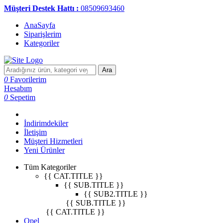
Müşteri Destek Hattı :
08509693460
AnaSayfa
Siparişlerim
Kategoriler
Ara
0
Favorilerim
Hesabım
0
Sepetim
İndirimdekiler
İletişim
Müşteri Hizmetleri
Yeni Ürünler
Tüm Kategoriler
{{ CAT.TITLE }}
{{ SUB.TITLE }}
{{ SUB2.TITLE }}
{{ SUB.TITLE }}
{{ CAT.TITLE }}
Opel