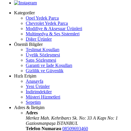
Kategoriler
Opel Yedek Parça
Chevrolet Yedek Parça
Modifiye & Aksesuar Ürünleri
Multimedya & Ses Sistemleri
Diğer Ürünler
Önemli Bilgiler
Teslimat Koşulları
Üyelik Sözleşmesi
Satış Sözleşmesi
Garanti ve İade Koşulları
Gizlilik ve Güvenlik
Hızlı Erişim
Anasayfa
Yeni Ürünler
İndirimdekiler
Müşteri Hizmetleri
Sepetim
Adres & İletişim
Adres
Merkez Mah. Kehribarcı Sk. No: 33 A Kapı No: 1
Gaziosmanpaşa İSTANBUL
Telefon Numarası
08509693460