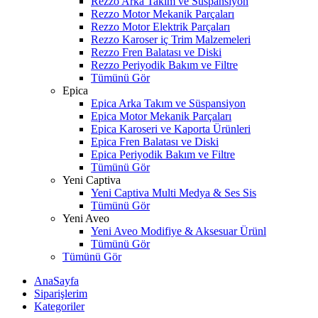
Rezzo Arka Takım ve Süspansiyon
Rezzo Motor Mekanik Parçaları
Rezzo Motor Elektrik Parçaları
Rezzo Karoser iç Trim Malzemeleri
Rezzo Fren Balatası ve Diski
Rezzo Periyodik Bakım ve Filtre
Tümünü Gör
Epica
Epica Arka Takım ve Süspansiyon
Epica Motor Mekanik Parçaları
Epica Karoseri ve Kaporta Ürünleri
Epica Fren Balatası ve Diski
Epica Periyodik Bakım ve Filtre
Tümünü Gör
Yeni Captiva
Yeni Captiva Multi Medya & Ses Sis
Tümünü Gör
Yeni Aveo
Yeni Aveo Modifiye & Aksesuar Ürünl
Tümünü Gör
Tümünü Gör
AnaSayfa
Siparişlerim
Kategoriler