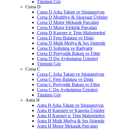
Tümünü Gör
Corsa D
Corsa D Arka Takım ve Süspansiyon
Corsa D Modifiye & Aksesuar Ürünler
Corsa D Motor Mekanik Parçaları
Corsa D Motor Elektrik Parçaları
Corsa D Karoser iç Trim Malzemeleri
Corsa D Fren Balatası ve Diski
Corsa D Multi Medya & Ses Sistemle
Corsa D Soğutma ve Radyatör
Corsa D Periyodik Bakım ve Filtre
Corsa D Dış Aydınlatma Ürünleri
Tümünü Gör
Corsa C
Corsa C Arka Takım ve Süspansiyon
Corsa C Fren Balatası ve Diski
Corsa C Periyodik Bakım ve Filtre
Corsa C Dış Aydınlatma Ürünleri
Tümünü Gör
Astra H
Astra H Arka Takım ve Süspansiyon
Astra H Karoseri ve Kaporta Ürünler
Astra H Karoser iç Trim Malzemeleri
Astra H Multi Medya & Ses Sistemle
Astra H Motor Mekanik Parçaları