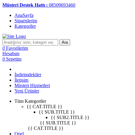
Müşteri Destek Hattı :
08509693460
AnaSayfa
Siparişlerim
Kategoriler
Ara
0
Favorilerim
Hesabım
0
Sepetim
İndirimdekiler
İletişim
Müşteri Hizmetleri
Yeni Ürünler
Tüm Kategoriler
{{ CAT.TITLE }}
{{ SUB.TITLE }}
{{ SUB2.TITLE }}
{{ SUB.TITLE }}
{{ CAT.TITLE }}
Opel