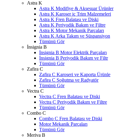
Astra K
Astra K Modifiye & Aksesuar Ürünler
Astra K Karoser iç Trim Malzemeleri
Astra K Fren Balatası ve Diski
Astra K Periyodik Bakım ve Filtre
Astra K Motor Mekanik Parçaları
Astra K Arka Takım ve Süspansiyon
Tümünü Gör
İnsignia B
İnsignia B Motor Elektrik Parçaları
İnsignia B Periyodik Bakım ve Filtr
Tümünü Gör
Zafira C
Zafira C Karoseri ve Kaporta Ürünle
Zafira C Soğutma ve Radyatör
Tümünü Gör
Vectra C
Vectra C Fren Balatası ve Diski
Vectra C Periyodik Bakım ve Filtre
Tümünü Gör
Combo C
Combo C Fren Balatası ve Diski
Motor Mekanik Parçaları
Tümünü Gör
Meriva B