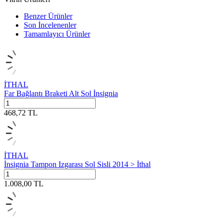
Benzer Ürünler
Son İncelenenler
Tamamlayıcı Ürünler
İTHAL
Far Bağlantı Braketi Alt Sol İnsignia
468,72
TL
İTHAL
İnsignia Tampon Izgarası Sol Sisli 2014 > İthal
1.008,00
TL