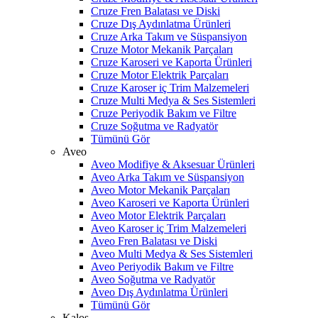
Cruze Fren Balatası ve Diski
Cruze Dış Aydınlatma Ürünleri
Cruze Arka Takım ve Süspansiyon
Cruze Motor Mekanik Parçaları
Cruze Karoseri ve Kaporta Ürünleri
Cruze Motor Elektrik Parçaları
Cruze Karoser iç Trim Malzemeleri
Cruze Multi Medya & Ses Sistemleri
Cruze Periyodik Bakım ve Filtre
Cruze Soğutma ve Radyatör
Tümünü Gör
Aveo
Aveo Modifiye & Aksesuar Ürünleri
Aveo Arka Takım ve Süspansiyon
Aveo Motor Mekanik Parçaları
Aveo Karoseri ve Kaporta Ürünleri
Aveo Motor Elektrik Parçaları
Aveo Karoser iç Trim Malzemeleri
Aveo Fren Balatası ve Diski
Aveo Multi Medya & Ses Sistemleri
Aveo Periyodik Bakım ve Filtre
Aveo Soğutma ve Radyatör
Aveo Dış Aydınlatma Ürünleri
Tümünü Gör
Kalos