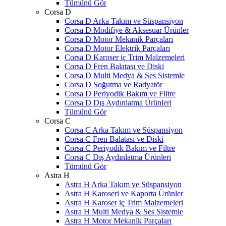
Tümünü Gör
Corsa D
Corsa D Arka Takım ve Süspansiyon
Corsa D Modifiye & Aksesuar Ürünler
Corsa D Motor Mekanik Parçaları
Corsa D Motor Elektrik Parçaları
Corsa D Karoser iç Trim Malzemeleri
Corsa D Fren Balatası ve Diski
Corsa D Multi Medya & Ses Sistemle
Corsa D Soğutma ve Radyatör
Corsa D Periyodik Bakım ve Filtre
Corsa D Dış Aydınlatma Ürünleri
Tümünü Gör
Corsa C
Corsa C Arka Takım ve Süspansiyon
Corsa C Fren Balatası ve Diski
Corsa C Periyodik Bakım ve Filtre
Corsa C Dış Aydınlatma Ürünleri
Tümünü Gör
Astra H
Astra H Arka Takım ve Süspansiyon
Astra H Karoseri ve Kaporta Ürünler
Astra H Karoser iç Trim Malzemeleri
Astra H Multi Medya & Ses Sistemle
Astra H Motor Mekanik Parçaları