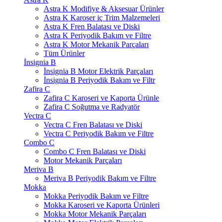
Astra K Modifiye & Aksesuar Ürünler
Astra K Karoser iç Trim Malzemeleri
Astra K Fren Balatası ve Diski
Astra K Periyodik Bakım ve Filtre
Astra K Motor Mekanik Parçaları
Tüm Ürünler
İnsignia B
İnsignia B Motor Elektrik Parçaları
İnsignia B Periyodik Bakım ve Filtr
Zafira C
Zafira C Karoseri ve Kaporta Ürünle
Zafira C Soğutma ve Radyatör
Vectra C
Vectra C Fren Balatası ve Diski
Vectra C Periyodik Bakım ve Filtre
Combo C
Combo C Fren Balatası ve Diski
Motor Mekanik Parçaları
Meriva B
Meriva B Periyodik Bakım ve Filtre
Mokka
Mokka Periyodik Bakım ve Filtre
Mokka Karoseri ve Kaporta Ürünleri
Mokka Motor Mekanik Parçaları