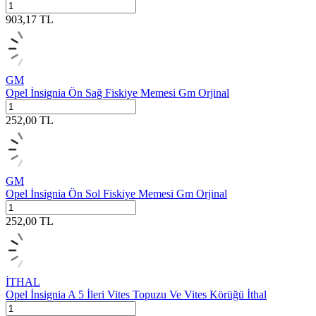
903,17
TL
GM
Opel İnsignia Ön Sağ Fiskiye Memesi Gm Orjinal
252,00
TL
GM
Opel İnsignia Ön Sol Fiskiye Memesi Gm Orjinal
252,00
TL
İTHAL
Opel İnsignia A 5 İleri Vites Topuzu Ve Vites Körüğü İthal