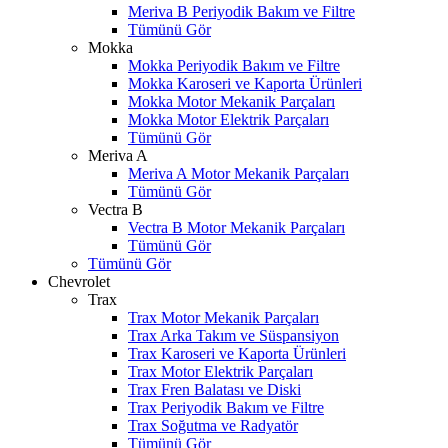
Meriva B Periyodik Bakım ve Filtre
Tümünü Gör
Mokka
Mokka Periyodik Bakım ve Filtre
Mokka Karoseri ve Kaporta Ürünleri
Mokka Motor Mekanik Parçaları
Mokka Motor Elektrik Parçaları
Tümünü Gör
Meriva A
Meriva A Motor Mekanik Parçaları
Tümünü Gör
Vectra B
Vectra B Motor Mekanik Parçaları
Tümünü Gör
Tümünü Gör
Chevrolet
Trax
Trax Motor Mekanik Parçaları
Trax Arka Takım ve Süspansiyon
Trax Karoseri ve Kaporta Ürünleri
Trax Motor Elektrik Parçaları
Trax Fren Balatası ve Diski
Trax Periyodik Bakım ve Filtre
W
h
t
s
a
p
p
D
e
s
t
e
H
a
t
t
Trax Soğutma ve Radyatör
Tümünü Gör