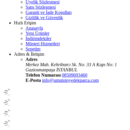
Üyelik Sözleşmesi
Satış Sözleşmesi
Garanti ve İade Koşulları
Gizlilik ve Güvenlik
Hızlı Erişim
Anasayfa
Yeni Ürünler
İndirimdekiler
Müşteri Hizmetleri
Sepetim
Adres & İletişim
Adres
Merkez Mah. Kehribarcı Sk. No: 33 A Kapı No: 1
Gaziosmanpaşa İSTANBUL
Telefon Numarası
08509693460
E-Posta
info@umutotoyedekparca.com