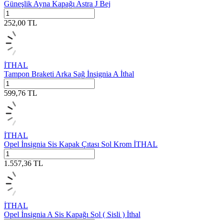
Güneşlik Ayna Kapağı Astra J Bej
252,00
TL
İTHAL
Tampon Braketi Arka Sağ İnsignia A İthal
599,76
TL
İTHAL
Opel İnsignia Sis Kapak Çıtası Sol Krom İTHAL
1.557,36
TL
İTHAL
Opel İnsignia A Sis Kapağı Sol ( Sisli ) İthal