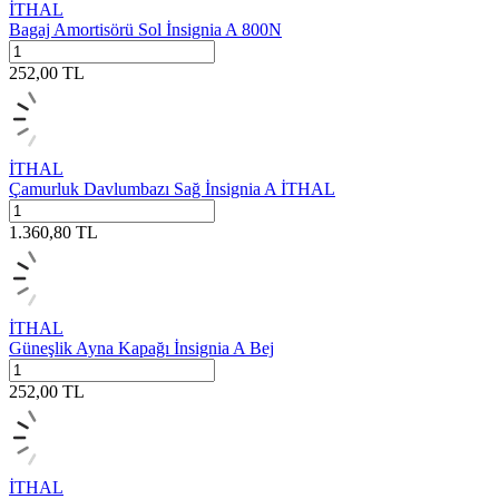
İTHAL
Bagaj Amortisörü Sol İnsignia A 800N
252,00
TL
İTHAL
Çamurluk Davlumbazı Sağ İnsignia A İTHAL
1.360,80
TL
İTHAL
Güneşlik Ayna Kapağı İnsignia A Bej
252,00
TL
İTHAL