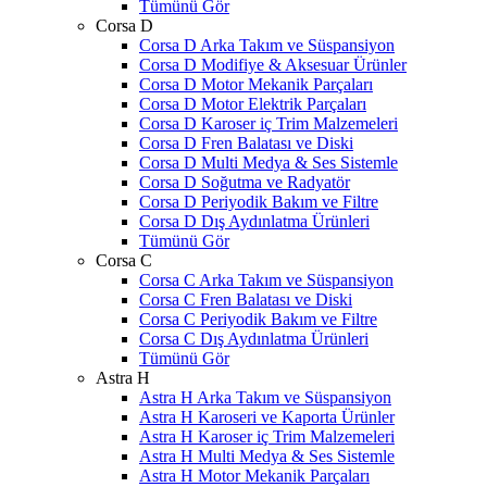
Tümünü Gör
Corsa D
Corsa D Arka Takım ve Süspansiyon
Corsa D Modifiye & Aksesuar Ürünler
Corsa D Motor Mekanik Parçaları
Corsa D Motor Elektrik Parçaları
Corsa D Karoser iç Trim Malzemeleri
Corsa D Fren Balatası ve Diski
Corsa D Multi Medya & Ses Sistemle
Corsa D Soğutma ve Radyatör
Corsa D Periyodik Bakım ve Filtre
Corsa D Dış Aydınlatma Ürünleri
Tümünü Gör
Corsa C
Corsa C Arka Takım ve Süspansiyon
Corsa C Fren Balatası ve Diski
Corsa C Periyodik Bakım ve Filtre
Corsa C Dış Aydınlatma Ürünleri
Tümünü Gör
Astra H
Astra H Arka Takım ve Süspansiyon
Astra H Karoseri ve Kaporta Ürünler
Astra H Karoser iç Trim Malzemeleri
Astra H Multi Medya & Ses Sistemle
Astra H Motor Mekanik Parçaları