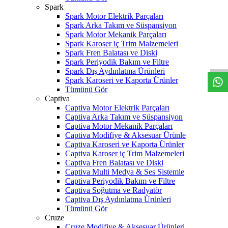
Spark
Spark Motor Elektrik Parçaları
Spark Arka Takım ve Süspansiyon
Spark Motor Mekanik Parçaları
W
h
t
s
a
p
p
D
e
s
t
e
H
a
t
t
Spark Karoser iç Trim Malzemeleri
Spark Fren Balatası ve Diski
Spark Periyodik Bakım ve Filtre
Spark Dış Aydınlatma Ürünleri
Spark Karoseri ve Kaporta Ürünler
Tümünü Gör
Captiva
Captiva Motor Elektrik Parçaları
Captiva Arka Takım ve Süspansiyon
Captiva Motor Mekanik Parçaları
Captiva Modifiye & Aksesuar Ürünle
Captiva Karoseri ve Kaporta Ürünler
Captiva Karoser iç Trim Malzemeleri
Captiva Fren Balatası ve Diski
Captiva Multi Medya & Ses Sistemle
Captiva Periyodik Bakım ve Filtre
Captiva Soğutma ve Radyatör
Captiva Dış Aydınlatma Ürünleri
Tümünü Gör
Cruze
Cruze Modifiye & Aksesuar Ürünleri