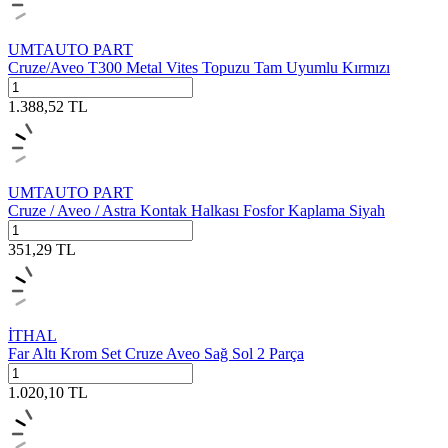
UMTAUTO PART
Cruze/Aveo T300 Metal Vites Topuzu Tam Uyumlu Kırmızı
1.388,52
TL
UMTAUTO PART
Cruze / Aveo / Astra Kontak Halkası Fosfor Kaplama Siyah
351,29
TL
İTHAL
Far Altı Krom Set Cruze Aveo Sağ Sol 2 Parça
1.020,10
TL