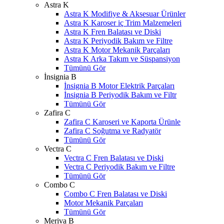
Astra K
Astra K Modifiye & Aksesuar Ürünler
Astra K Karoser iç Trim Malzemeleri
Astra K Fren Balatası ve Diski
Astra K Periyodik Bakım ve Filtre
Astra K Motor Mekanik Parçaları
Astra K Arka Takım ve Süspansiyon
Tümünü Gör
İnsignia B
İnsignia B Motor Elektrik Parçaları
İnsignia B Periyodik Bakım ve Filtr
Tümünü Gör
Zafira C
Zafira C Karoseri ve Kaporta Ürünle
Zafira C Soğutma ve Radyatör
Tümünü Gör
Vectra C
Vectra C Fren Balatası ve Diski
Vectra C Periyodik Bakım ve Filtre
Tümünü Gör
Combo C
Combo C Fren Balatası ve Diski
Motor Mekanik Parçaları
Tümünü Gör
Meriva B