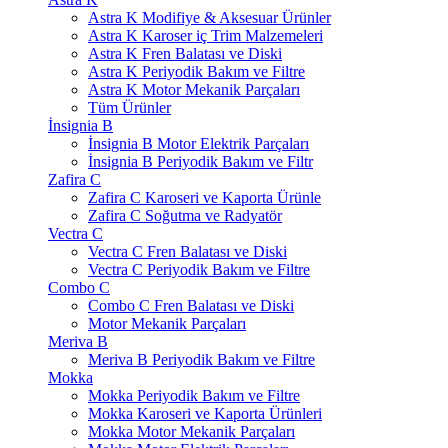
Astra K Modifiye & Aksesuar Ürünler
Astra K Karoser iç Trim Malzemeleri
Astra K Fren Balatası ve Diski
Astra K Periyodik Bakım ve Filtre
Astra K Motor Mekanik Parçaları
Tüm Ürünler
İnsignia B
İnsignia B Motor Elektrik Parçaları
İnsignia B Periyodik Bakım ve Filtr
Zafira C
Zafira C Karoseri ve Kaporta Ürünle
Zafira C Soğutma ve Radyatör
Vectra C
Vectra C Fren Balatası ve Diski
Vectra C Periyodik Bakım ve Filtre
Combo C
Combo C Fren Balatası ve Diski
Motor Mekanik Parçaları
Meriva B
Meriva B Periyodik Bakım ve Filtre
Mokka
Mokka Periyodik Bakım ve Filtre
Mokka Karoseri ve Kaporta Ürünleri
Mokka Motor Mekanik Parçaları