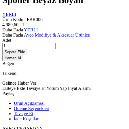
Spoiler Beyaz Boyalı
YERLI
Ürün Kodu :
FBR006
4.989,60
TL
Daha Fazla
YERLI
Daha Fazla
Aveo Modifiye & Aksesuar Ürünleri
Adet
Sepete Ekle
Hemen Al
Beğen
Tükendi
Gelince Haber Ver
Listeye Ekle
Tavsiye Et
Yorum Yap
Fiyat Alarmı
Paylaş
Ürün Açıklaması
Ödeme Seçenekleri
Tavsiye Et
İade Koşulları
AVEO T300 SEDAN