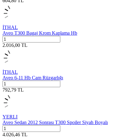
604,80
TL
İTHAL
Aveo T300 Bagaj Krom Kaplama Hb
2.016,00
TL
İTHAL
Aveo 6-11 Hb Cam Rüzgarlığı
792,79
TL
YERLI
Aveo Sedan 2012 Sonrası T300 Spoiler Siyah Boyalı
4.026,46
TL