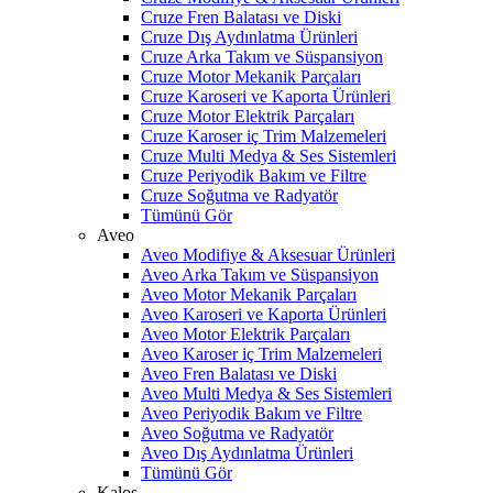
Cruze Fren Balatası ve Diski
Cruze Dış Aydınlatma Ürünleri
Cruze Arka Takım ve Süspansiyon
Cruze Motor Mekanik Parçaları
Cruze Karoseri ve Kaporta Ürünleri
Cruze Motor Elektrik Parçaları
Cruze Karoser iç Trim Malzemeleri
Cruze Multi Medya & Ses Sistemleri
Cruze Periyodik Bakım ve Filtre
Cruze Soğutma ve Radyatör
Tümünü Gör
Aveo
Aveo Modifiye & Aksesuar Ürünleri
Aveo Arka Takım ve Süspansiyon
Aveo Motor Mekanik Parçaları
Aveo Karoseri ve Kaporta Ürünleri
Aveo Motor Elektrik Parçaları
Aveo Karoser iç Trim Malzemeleri
Aveo Fren Balatası ve Diski
Aveo Multi Medya & Ses Sistemleri
Aveo Periyodik Bakım ve Filtre
Aveo Soğutma ve Radyatör
Aveo Dış Aydınlatma Ürünleri
Tümünü Gör
Kalos