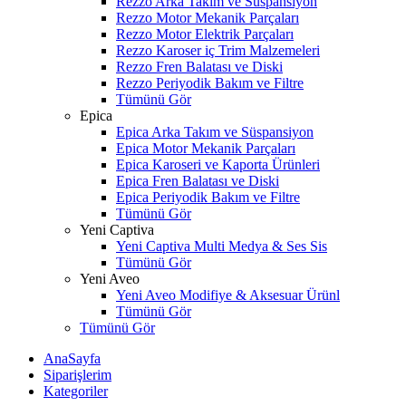
Rezzo Arka Takım ve Süspansiyon
Rezzo Motor Mekanik Parçaları
Rezzo Motor Elektrik Parçaları
Rezzo Karoser iç Trim Malzemeleri
Rezzo Fren Balatası ve Diski
Rezzo Periyodik Bakım ve Filtre
Tümünü Gör
Epica
Epica Arka Takım ve Süspansiyon
Epica Motor Mekanik Parçaları
Epica Karoseri ve Kaporta Ürünleri
Epica Fren Balatası ve Diski
Epica Periyodik Bakım ve Filtre
Tümünü Gör
Yeni Captiva
Yeni Captiva Multi Medya & Ses Sis
Tümünü Gör
Yeni Aveo
Yeni Aveo Modifiye & Aksesuar Ürünl
Tümünü Gör
Tümünü Gör
AnaSayfa
Siparişlerim
Kategoriler