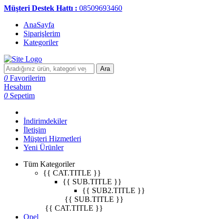
Müşteri Destek Hattı :
08509693460
AnaSayfa
Siparişlerim
Kategoriler
Ara
0
Favorilerim
Hesabım
0
Sepetim
İndirimdekiler
İletişim
Müşteri Hizmetleri
Yeni Ürünler
Tüm Kategoriler
{{ CAT.TITLE }}
{{ SUB.TITLE }}
{{ SUB2.TITLE }}
{{ SUB.TITLE }}
{{ CAT.TITLE }}
Opel