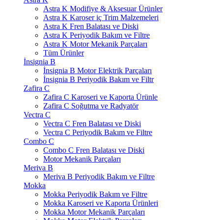
Astra K Modifiye & Aksesuar Ürünler
Astra K Karoser iç Trim Malzemeleri
Astra K Fren Balatası ve Diski
Astra K Periyodik Bakım ve Filtre
Astra K Motor Mekanik Parçaları
Tüm Ürünler
İnsignia B
İnsignia B Motor Elektrik Parçaları
İnsignia B Periyodik Bakım ve Filtr
Zafira C
Zafira C Karoseri ve Kaporta Ürünle
Zafira C Soğutma ve Radyatör
Vectra C
Vectra C Fren Balatası ve Diski
Vectra C Periyodik Bakım ve Filtre
Combo C
Combo C Fren Balatası ve Diski
Motor Mekanik Parçaları
Meriva B
Meriva B Periyodik Bakım ve Filtre
Mokka
Mokka Periyodik Bakım ve Filtre
Mokka Karoseri ve Kaporta Ürünleri
Mokka Motor Mekanik Parçaları