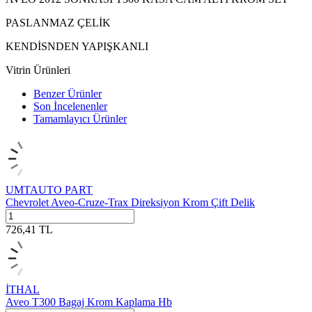
PASLANMAZ ÇELİK
KENDİSNDEN YAPIŞKANLI
Vitrin Ürünleri
Benzer Ürünler
Son İncelenenler
Tamamlayıcı Ürünler
UMTAUTO PART
Chevrolet Aveo-Cruze-Trax Direksiyon Krom Çift Delik
726,41
TL
İTHAL
Aveo T300 Bagaj Krom Kaplama Hb