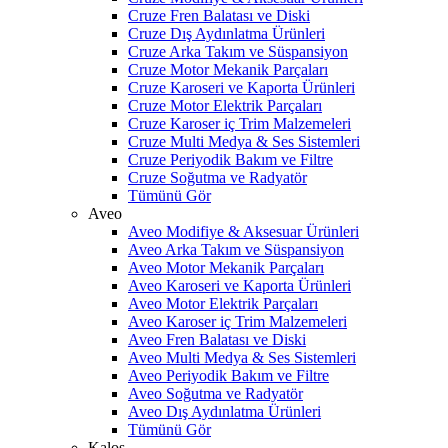
Cruze Fren Balatası ve Diski
Cruze Dış Aydınlatma Ürünleri
Cruze Arka Takım ve Süspansiyon
Cruze Motor Mekanik Parçaları
Cruze Karoseri ve Kaporta Ürünleri
Cruze Motor Elektrik Parçaları
Cruze Karoser iç Trim Malzemeleri
Cruze Multi Medya & Ses Sistemleri
Cruze Periyodik Bakım ve Filtre
Cruze Soğutma ve Radyatör
Tümünü Gör
Aveo
Aveo Modifiye & Aksesuar Ürünleri
Aveo Arka Takım ve Süspansiyon
Aveo Motor Mekanik Parçaları
Aveo Karoseri ve Kaporta Ürünleri
Aveo Motor Elektrik Parçaları
Aveo Karoser iç Trim Malzemeleri
Aveo Fren Balatası ve Diski
Aveo Multi Medya & Ses Sistemleri
Aveo Periyodik Bakım ve Filtre
Aveo Soğutma ve Radyatör
Aveo Dış Aydınlatma Ürünleri
Tümünü Gör
Kalos