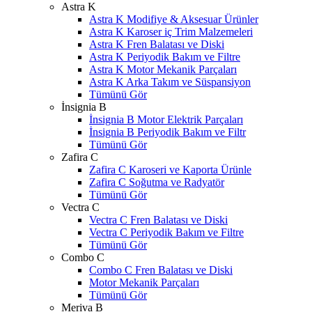
Astra K
Astra K Modifiye & Aksesuar Ürünler
Astra K Karoser iç Trim Malzemeleri
Astra K Fren Balatası ve Diski
Astra K Periyodik Bakım ve Filtre
Astra K Motor Mekanik Parçaları
Astra K Arka Takım ve Süspansiyon
Tümünü Gör
İnsignia B
İnsignia B Motor Elektrik Parçaları
İnsignia B Periyodik Bakım ve Filtr
Tümünü Gör
Zafira C
Zafira C Karoseri ve Kaporta Ürünle
Zafira C Soğutma ve Radyatör
Tümünü Gör
Vectra C
Vectra C Fren Balatası ve Diski
Vectra C Periyodik Bakım ve Filtre
Tümünü Gör
Combo C
Combo C Fren Balatası ve Diski
Motor Mekanik Parçaları
Tümünü Gör
Meriva B