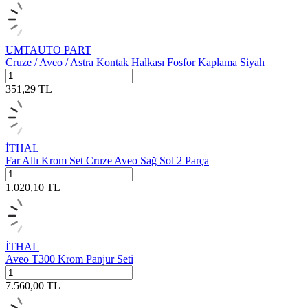
UMTAUTO PART
Cruze / Aveo / Astra Kontak Halkası Fosfor Kaplama Siyah
351,29
TL
İTHAL
Far Altı Krom Set Cruze Aveo Sağ Sol 2 Parça
1.020,10
TL
İTHAL
Aveo T300 Krom Panjur Seti
7.560,00
TL