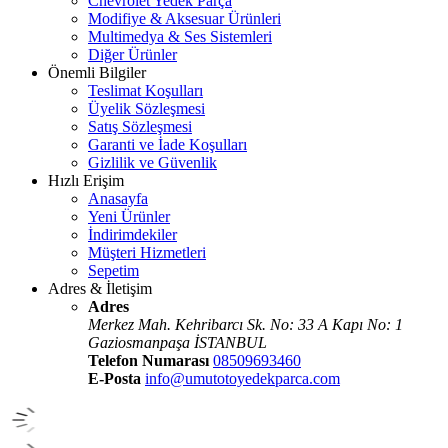
Chevrolet Yedek Parça
Modifiye & Aksesuar Ürünleri
Multimedya & Ses Sistemleri
Diğer Ürünler
Önemli Bilgiler
Teslimat Koşulları
Üyelik Sözleşmesi
Satış Sözleşmesi
Garanti ve İade Koşulları
Gizlilik ve Güvenlik
Hızlı Erişim
Anasayfa
Yeni Ürünler
İndirimdekiler
Müşteri Hizmetleri
Sepetim
Adres & İletişim
Adres
Merkez Mah. Kehribarcı Sk. No: 33 A Kapı No: 1
Gaziosmanpaşa İSTANBUL
Telefon Numarası
08509693460
E-Posta
info@umutotoyedekparca.com