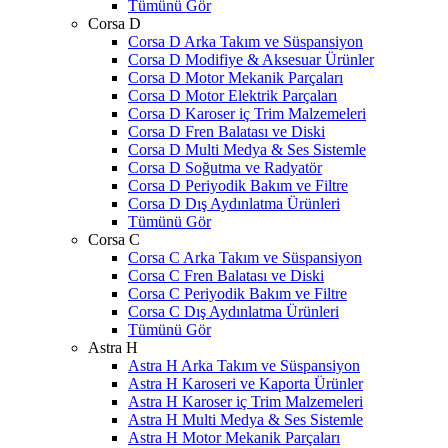
Tümünü Gör
Corsa D
Corsa D Arka Takım ve Süspansiyon
Corsa D Modifiye & Aksesuar Ürünler
Corsa D Motor Mekanik Parçaları
Corsa D Motor Elektrik Parçaları
Corsa D Karoser iç Trim Malzemeleri
Corsa D Fren Balatası ve Diski
Corsa D Multi Medya & Ses Sistemle
Corsa D Soğutma ve Radyatör
Corsa D Periyodik Bakım ve Filtre
Corsa D Dış Aydınlatma Ürünleri
Tümünü Gör
Corsa C
Corsa C Arka Takım ve Süspansiyon
Corsa C Fren Balatası ve Diski
Corsa C Periyodik Bakım ve Filtre
Corsa C Dış Aydınlatma Ürünleri
Tümünü Gör
Astra H
Astra H Arka Takım ve Süspansiyon
Astra H Karoseri ve Kaporta Ürünler
Astra H Karoser iç Trim Malzemeleri
Astra H Multi Medya & Ses Sistemle
Astra H Motor Mekanik Parçaları