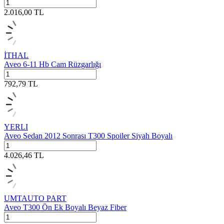
2.016,00
TL
İTHAL
Aveo 6-11 Hb Cam Rüzgarlığı
792,79
TL
YERLI
Aveo Sedan 2012 Sonrası T300 Spoiler Siyah Boyalı
4.026,46
TL
UMTAUTO PART
Aveo T300 Ön Ek Boyalı Beyaz Fiber