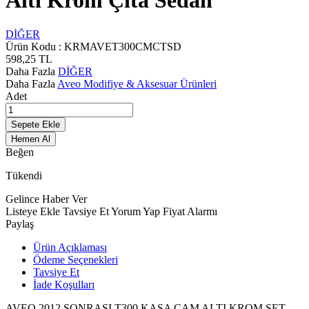
Altı Krom Çıta Sedan
DİĞER
Ürün Kodu :
KRMAVET300CMCTSD
598,25
TL
Daha Fazla
DİĞER
Daha Fazla
Aveo Modifiye & Aksesuar Ürünleri
Adet
Sepete Ekle
Hemen Al
Beğen
Tükendi
Gelince Haber Ver
Listeye Ekle
Tavsiye Et
Yorum Yap
Fiyat Alarmı
Paylaş
Ürün Açıklaması
Ödeme Seçenekleri
Tavsiye Et
İade Koşulları
AVEO 2012 SONRASI T300 KASA CAM ALTI KROM SET