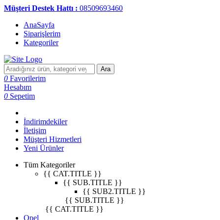
Müşteri Destek Hattı :
08509693460
AnaSayfa
Siparişlerim
Kategoriler
Ara
0
Favorilerim
Hesabım
0
Sepetim
İndirimdekiler
İletişim
Müşteri Hizmetleri
Yeni Ürünler
Tüm Kategoriler
{{ CAT.TITLE }}
{{ SUB.TITLE }}
{{ SUB2.TITLE }}
{{ SUB.TITLE }}
{{ CAT.TITLE }}
Opel