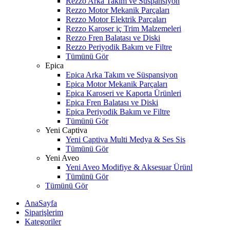
Rezzo Arka Takım ve Süspansiyon
Rezzo Motor Mekanik Parçaları
Rezzo Motor Elektrik Parçaları
Rezzo Karoser iç Trim Malzemeleri
Rezzo Fren Balatası ve Diski
Rezzo Periyodik Bakım ve Filtre
Tümünü Gör
Epica
Epica Arka Takım ve Süspansiyon
Epica Motor Mekanik Parçaları
Epica Karoseri ve Kaporta Ürünleri
Epica Fren Balatası ve Diski
Epica Periyodik Bakım ve Filtre
Tümünü Gör
Yeni Captiva
Yeni Captiva Multi Medya & Ses Sis
Tümünü Gör
Yeni Aveo
Yeni Aveo Modifiye & Aksesuar Ürünl
Tümünü Gör
Tümünü Gör
AnaSayfa
Siparişlerim
Kategoriler