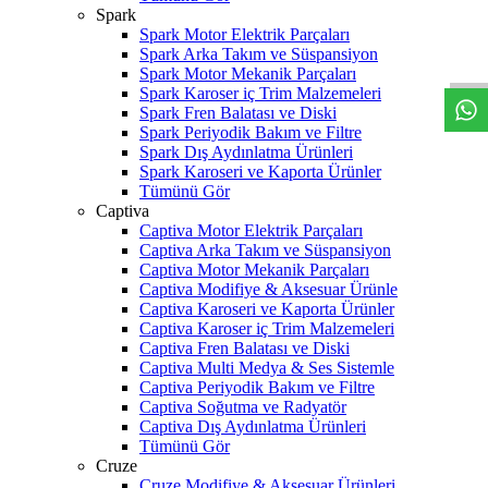
Spark
W
h
t
s
a
p
p
D
e
s
t
e
H
a
t
t
Spark Motor Elektrik Parçaları
Spark Arka Takım ve Süspansiyon
Spark Motor Mekanik Parçaları
Spark Karoser iç Trim Malzemeleri
Spark Fren Balatası ve Diski
Spark Periyodik Bakım ve Filtre
Spark Dış Aydınlatma Ürünleri
Spark Karoseri ve Kaporta Ürünler
Tümünü Gör
Captiva
Captiva Motor Elektrik Parçaları
Captiva Arka Takım ve Süspansiyon
Captiva Motor Mekanik Parçaları
Captiva Modifiye & Aksesuar Ürünle
Captiva Karoseri ve Kaporta Ürünler
Captiva Karoser iç Trim Malzemeleri
Captiva Fren Balatası ve Diski
Captiva Multi Medya & Ses Sistemle
Captiva Periyodik Bakım ve Filtre
Captiva Soğutma ve Radyatör
Captiva Dış Aydınlatma Ürünleri
Tümünü Gör
Cruze
Cruze Modifiye & Aksesuar Ürünleri