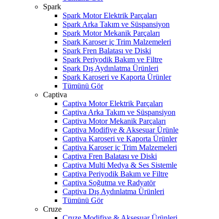
Spark
Spark Motor Elektrik Parçaları
Spark Arka Takım ve Süspansiyon
Spark Motor Mekanik Parçaları
Spark Karoser iç Trim Malzemeleri
Spark Fren Balatası ve Diski
Spark Periyodik Bakım ve Filtre
Spark Dış Aydınlatma Ürünleri
Spark Karoseri ve Kaporta Ürünler
Tümünü Gör
Captiva
Captiva Motor Elektrik Parçaları
Captiva Arka Takım ve Süspansiyon
Captiva Motor Mekanik Parçaları
Captiva Modifiye & Aksesuar Ürünle
Captiva Karoseri ve Kaporta Ürünler
Captiva Karoser iç Trim Malzemeleri
Captiva Fren Balatası ve Diski
Captiva Multi Medya & Ses Sistemle
Captiva Periyodik Bakım ve Filtre
Captiva Soğutma ve Radyatör
Captiva Dış Aydınlatma Ürünleri
W
h
t
s
a
p
p
D
e
s
t
e
H
a
t
t
Tümünü Gör
Cruze
Cruze Modifiye & Aksesuar Ürünleri