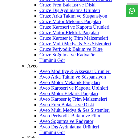
Cruze Fren Balatası ve Diski
Cruze Dış Aydınlatma Ürünleri
Cruze Arka Takım ve Süspansiyon
Cruze Motor Mekanik Parçaları
Cruze Karoseri ve Kaporta Ürünleri
Cruze Motor Elektrik Parçaları
Cruze Karoser iç Trim Malzemeleri
Cruze Multi Medya & Ses Sistemleri
Cruze Periyodik Bakım ve Filtre
Cruze Soğutma ve Radyatör
Tümünü Gör
Aveo
Aveo Modifiye & Aksesuar Ürünleri
Aveo Arka Takım ve Süspansiyon
Aveo Motor Mekanik Parçaları
Aveo Karoseri ve Kaporta Ürünleri
Aveo Motor Elektrik Parçaları
Aveo Karoser iç Trim Malzemeleri
Aveo Fren Balatası ve Diski
Aveo Multi Medya & Ses Sistemleri
Aveo Periyodik Bakım ve Filtre
Aveo Soğutma ve Radyatör
Aveo Dış Aydınlatma Ürünleri
Tümünü Gör
Kalos