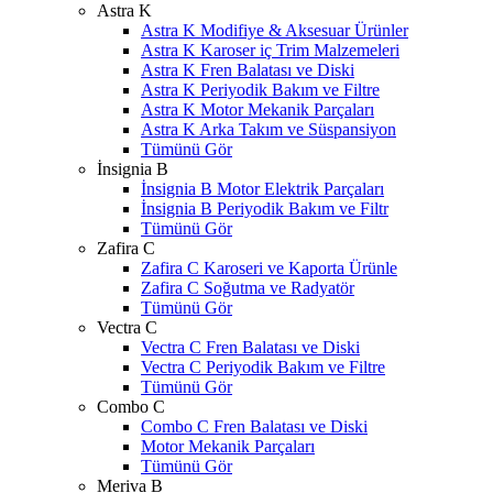
Astra K
Astra K Modifiye & Aksesuar Ürünler
Astra K Karoser iç Trim Malzemeleri
Astra K Fren Balatası ve Diski
Astra K Periyodik Bakım ve Filtre
Astra K Motor Mekanik Parçaları
Astra K Arka Takım ve Süspansiyon
Tümünü Gör
İnsignia B
İnsignia B Motor Elektrik Parçaları
İnsignia B Periyodik Bakım ve Filtr
Tümünü Gör
Zafira C
Zafira C Karoseri ve Kaporta Ürünle
Zafira C Soğutma ve Radyatör
Tümünü Gör
Vectra C
Vectra C Fren Balatası ve Diski
Vectra C Periyodik Bakım ve Filtre
Tümünü Gör
Combo C
Combo C Fren Balatası ve Diski
Motor Mekanik Parçaları
Tümünü Gör
Meriva B