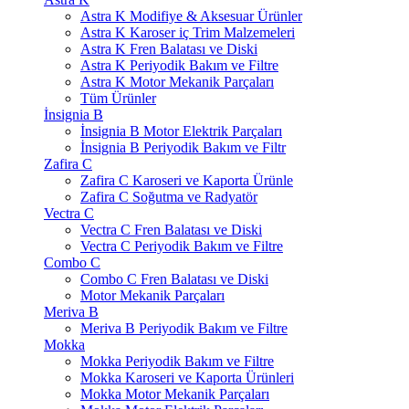
Astra K Modifiye & Aksesuar Ürünler
Astra K Karoser iç Trim Malzemeleri
Astra K Fren Balatası ve Diski
Astra K Periyodik Bakım ve Filtre
Astra K Motor Mekanik Parçaları
Tüm Ürünler
İnsignia B
İnsignia B Motor Elektrik Parçaları
İnsignia B Periyodik Bakım ve Filtr
Zafira C
Zafira C Karoseri ve Kaporta Ürünle
Zafira C Soğutma ve Radyatör
Vectra C
Vectra C Fren Balatası ve Diski
Vectra C Periyodik Bakım ve Filtre
Combo C
Combo C Fren Balatası ve Diski
Motor Mekanik Parçaları
Meriva B
Meriva B Periyodik Bakım ve Filtre
Mokka
Mokka Periyodik Bakım ve Filtre
Mokka Karoseri ve Kaporta Ürünleri
Mokka Motor Mekanik Parçaları