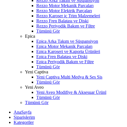
Rezzo Arka Takım ve Süspansiyon
Rezzo Motor Mekanik Parçaları
Rezzo Motor Elektrik Parçaları
Rezzo Karoser iç Trim Malzemeleri
Rezzo Fren Balatası ve Diski
Rezzo Periyodik Bakım ve Filtre
Tümünü Gör
Epica
Epica Arka Takım ve Süspansiyon
Epica Motor Mekanik Parçaları
Epica Karoseri ve Kaporta Ürünleri
Epica Fren Balatası ve Diski
Epica Periyodik Bakım ve Filtre
Tümünü Gör
Yeni Captiva
Yeni Captiva Multi Medya & Ses Sis
Tümünü Gör
Yeni Aveo
Yeni Aveo Modifiye & Aksesuar Ürünl
Tümünü Gör
Tümünü Gör
AnaSayfa
Siparişlerim
Kategoriler