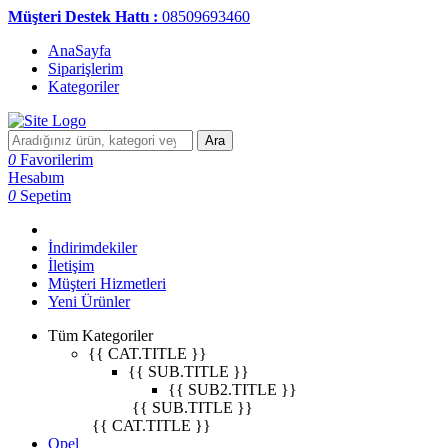
Müşteri Destek Hattı :
08509693460
AnaSayfa
Siparişlerim
Kategoriler
Ara
0
Favorilerim
Hesabım
0
Sepetim
İndirimdekiler
İletişim
Müşteri Hizmetleri
Yeni Ürünler
Tüm Kategoriler
{{ CAT.TITLE }}
{{ SUB.TITLE }}
{{ SUB2.TITLE }}
{{ SUB.TITLE }}
{{ CAT.TITLE }}
Opel