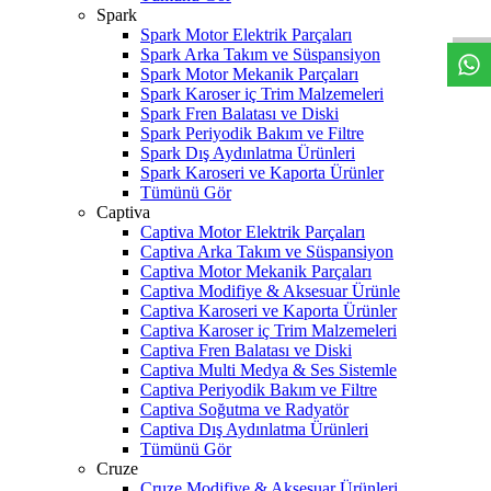
W
h
t
s
a
p
p
D
e
s
t
e
H
a
t
t
Spark
Spark Motor Elektrik Parçaları
Spark Arka Takım ve Süspansiyon
Spark Motor Mekanik Parçaları
Spark Karoser iç Trim Malzemeleri
Spark Fren Balatası ve Diski
Spark Periyodik Bakım ve Filtre
Spark Dış Aydınlatma Ürünleri
Spark Karoseri ve Kaporta Ürünler
Tümünü Gör
Captiva
Captiva Motor Elektrik Parçaları
Captiva Arka Takım ve Süspansiyon
Captiva Motor Mekanik Parçaları
Captiva Modifiye & Aksesuar Ürünle
Captiva Karoseri ve Kaporta Ürünler
Captiva Karoser iç Trim Malzemeleri
Captiva Fren Balatası ve Diski
Captiva Multi Medya & Ses Sistemle
Captiva Periyodik Bakım ve Filtre
Captiva Soğutma ve Radyatör
Captiva Dış Aydınlatma Ürünleri
Tümünü Gör
Cruze
Cruze Modifiye & Aksesuar Ürünleri