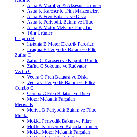
Astra K Modifiye & Aksesuar Ürünler
Astra K Karoser iç Trim Malzemeleri
Astra K Fren Balatası ve Diski
Astra K Periyodik Bakım ve Filtre
Astra K Motor Mekanik Parçaları
Tüm Ürünler
İnsignia B
İnsignia B Motor Elektrik Parçaları
İnsignia B Periyodik Bakım ve Filtr
Zafira C
Zafira C Karoseri ve Kaporta Ürünle
Zafira C Soğutma ve Radyatör
Vectra C
Vectra C Fren Balatası ve Diski
Vectra C Periyodik Bakım ve Filtre
Combo C
Combo C Fren Balatası ve Diski
Motor Mekanik Parçaları
Meriva B
Meriva B Periyodik Bakım ve Filtre
Mokka
Mokka Periyodik Bakım ve Filtre
Mokka Karoseri ve Kaporta Ürünleri
Mokka Motor Mekanik Parçaları