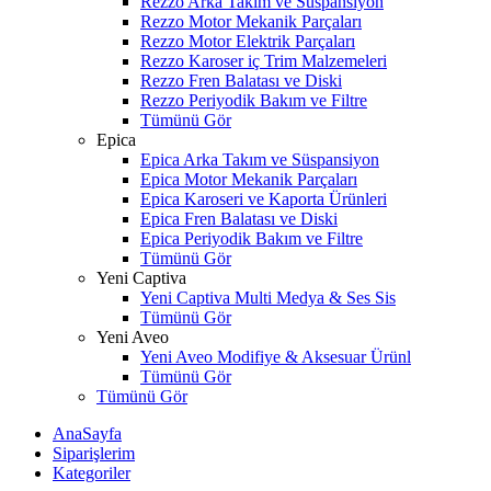
Rezzo Arka Takım ve Süspansiyon
Rezzo Motor Mekanik Parçaları
Rezzo Motor Elektrik Parçaları
Rezzo Karoser iç Trim Malzemeleri
Rezzo Fren Balatası ve Diski
Rezzo Periyodik Bakım ve Filtre
Tümünü Gör
Epica
Epica Arka Takım ve Süspansiyon
Epica Motor Mekanik Parçaları
Epica Karoseri ve Kaporta Ürünleri
Epica Fren Balatası ve Diski
Epica Periyodik Bakım ve Filtre
Tümünü Gör
Yeni Captiva
Yeni Captiva Multi Medya & Ses Sis
Tümünü Gör
Yeni Aveo
Yeni Aveo Modifiye & Aksesuar Ürünl
Tümünü Gör
Tümünü Gör
AnaSayfa
Siparişlerim
Kategoriler