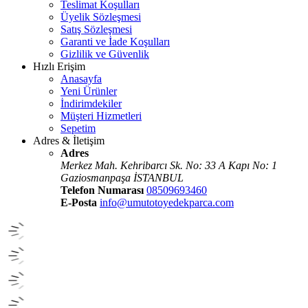
Teslimat Koşulları
Üyelik Sözleşmesi
Satış Sözleşmesi
Garanti ve İade Koşulları
Gizlilik ve Güvenlik
Hızlı Erişim
Anasayfa
Yeni Ürünler
İndirimdekiler
Müşteri Hizmetleri
Sepetim
Adres & İletişim
Adres
Merkez Mah. Kehribarcı Sk. No: 33 A Kapı No: 1
Gaziosmanpaşa İSTANBUL
Telefon Numarası
08509693460
E-Posta
info@umutotoyedekparca.com