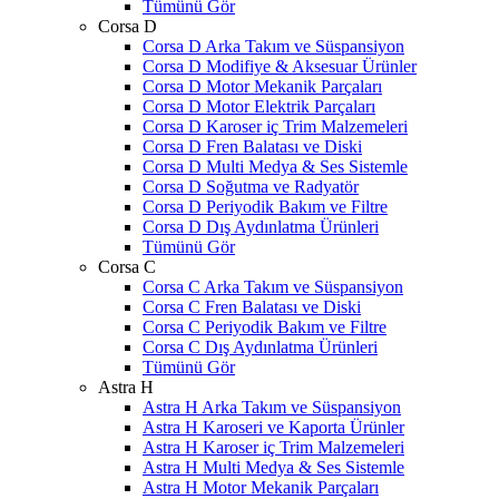
Tümünü Gör
Corsa D
Corsa D Arka Takım ve Süspansiyon
Corsa D Modifiye & Aksesuar Ürünler
Corsa D Motor Mekanik Parçaları
Corsa D Motor Elektrik Parçaları
Corsa D Karoser iç Trim Malzemeleri
Corsa D Fren Balatası ve Diski
Corsa D Multi Medya & Ses Sistemle
Corsa D Soğutma ve Radyatör
Corsa D Periyodik Bakım ve Filtre
Corsa D Dış Aydınlatma Ürünleri
Tümünü Gör
Corsa C
Corsa C Arka Takım ve Süspansiyon
Corsa C Fren Balatası ve Diski
Corsa C Periyodik Bakım ve Filtre
Corsa C Dış Aydınlatma Ürünleri
Tümünü Gör
Astra H
Astra H Arka Takım ve Süspansiyon
Astra H Karoseri ve Kaporta Ürünler
Astra H Karoser iç Trim Malzemeleri
Astra H Multi Medya & Ses Sistemle
Astra H Motor Mekanik Parçaları