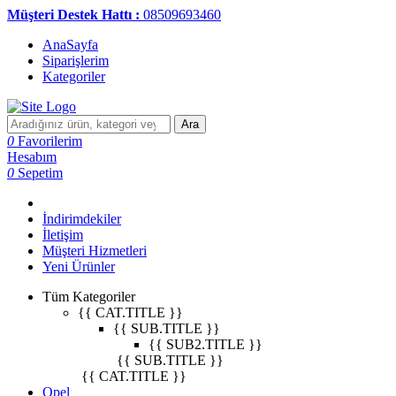
Müşteri Destek Hattı :
08509693460
AnaSayfa
Siparişlerim
Kategoriler
Ara
0
Favorilerim
Hesabım
0
Sepetim
İndirimdekiler
İletişim
Müşteri Hizmetleri
Yeni Ürünler
Tüm Kategoriler
{{ CAT.TITLE }}
{{ SUB.TITLE }}
{{ SUB2.TITLE }}
{{ SUB.TITLE }}
{{ CAT.TITLE }}
Opel