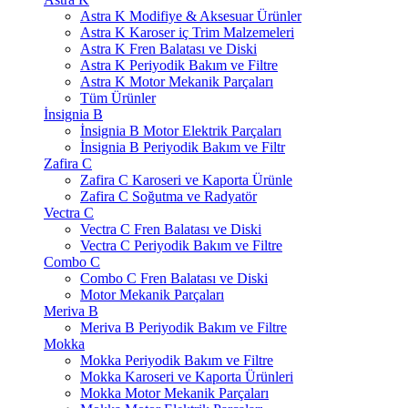
Astra K Modifiye & Aksesuar Ürünler
Astra K Karoser iç Trim Malzemeleri
Astra K Fren Balatası ve Diski
Astra K Periyodik Bakım ve Filtre
Astra K Motor Mekanik Parçaları
Tüm Ürünler
İnsignia B
İnsignia B Motor Elektrik Parçaları
İnsignia B Periyodik Bakım ve Filtr
Zafira C
Zafira C Karoseri ve Kaporta Ürünle
Zafira C Soğutma ve Radyatör
Vectra C
Vectra C Fren Balatası ve Diski
Vectra C Periyodik Bakım ve Filtre
Combo C
Combo C Fren Balatası ve Diski
Motor Mekanik Parçaları
Meriva B
Meriva B Periyodik Bakım ve Filtre
Mokka
Mokka Periyodik Bakım ve Filtre
Mokka Karoseri ve Kaporta Ürünleri
Mokka Motor Mekanik Parçaları