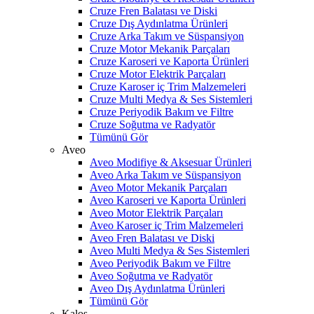
Cruze Fren Balatası ve Diski
Cruze Dış Aydınlatma Ürünleri
Cruze Arka Takım ve Süspansiyon
Cruze Motor Mekanik Parçaları
Cruze Karoseri ve Kaporta Ürünleri
Cruze Motor Elektrik Parçaları
Cruze Karoser iç Trim Malzemeleri
Cruze Multi Medya & Ses Sistemleri
Cruze Periyodik Bakım ve Filtre
Cruze Soğutma ve Radyatör
Tümünü Gör
Aveo
Aveo Modifiye & Aksesuar Ürünleri
Aveo Arka Takım ve Süspansiyon
Aveo Motor Mekanik Parçaları
Aveo Karoseri ve Kaporta Ürünleri
Aveo Motor Elektrik Parçaları
Aveo Karoser iç Trim Malzemeleri
Aveo Fren Balatası ve Diski
Aveo Multi Medya & Ses Sistemleri
Aveo Periyodik Bakım ve Filtre
Aveo Soğutma ve Radyatör
Aveo Dış Aydınlatma Ürünleri
Tümünü Gör
Kalos