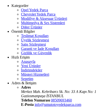
Kategoriler
Opel Yedek Parça
Chevrolet Yedek Parça
Modifiye & Aksesuar Ürünleri
Multimedya & Ses Sistemleri
Diğer Ürünler
Önemli Bilgiler
Teslimat Koşulları
Üyelik Sözleşmesi
Satış Sözleşmesi
Garanti ve İade Koşulları
Gizlilik ve Güvenlik
Hızlı Erişim
Anasayfa
Yeni Ürünler
İndirimdekiler
Müşteri Hizmetleri
Sepetim
Adres & İletişim
Adres
Merkez Mah. Kehribarcı Sk. No: 33 A Kapı No: 1
Gaziosmanpaşa İSTANBUL
Telefon Numarası
08509693460
E-Posta
info@umutotoyedekparca.com