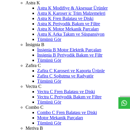
Astra K
Astra K Modifiye & Aksesuar Ürünler
Astra K Karoser iç Trim Malzemeleri
Astra K Fren Balatası ve Diski
Astra K Periyodik Bakım ve Filtre
Astra K Motor Mekanik Parçaları
Astra K Arka Takım ve Süspansiyon
Tümünü Gör
İnsignia B
İnsignia B Motor Elektrik Parçaları
İnsignia B Periyodik Bakım ve Filtr
Tümünü Gör
Zafira C
Zafira C Karoseri ve Kaporta Ürünle
Zafira C Soğutma ve Radyatör
W
h
t
s
a
p
p
D
e
s
t
e
H
a
t
t
Tümünü Gör
Vectra C
Vectra C Fren Balatası ve Diski
Vectra C Periyodik Bakım ve Filtre
Tümünü Gör
Combo C
Combo C Fren Balatası ve Diski
Motor Mekanik Parçaları
Tümünü Gör
Meriva B