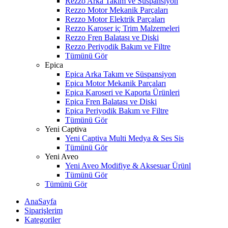
Rezzo Arka Takım ve Süspansiyon
Rezzo Motor Mekanik Parçaları
Rezzo Motor Elektrik Parçaları
Rezzo Karoser iç Trim Malzemeleri
Rezzo Fren Balatası ve Diski
Rezzo Periyodik Bakım ve Filtre
Tümünü Gör
Epica
Epica Arka Takım ve Süspansiyon
Epica Motor Mekanik Parçaları
Epica Karoseri ve Kaporta Ürünleri
Epica Fren Balatası ve Diski
Epica Periyodik Bakım ve Filtre
Tümünü Gör
Yeni Captiva
Yeni Captiva Multi Medya & Ses Sis
Tümünü Gör
Yeni Aveo
Yeni Aveo Modifiye & Aksesuar Ürünl
Tümünü Gör
Tümünü Gör
AnaSayfa
Siparişlerim
Kategoriler