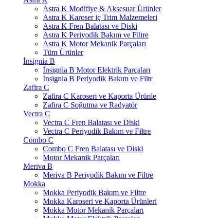
Astra K Modifiye & Aksesuar Ürünler
Astra K Karoser iç Trim Malzemeleri
Astra K Fren Balatası ve Diski
Astra K Periyodik Bakım ve Filtre
Astra K Motor Mekanik Parçaları
Tüm Ürünler
İnsignia B
İnsignia B Motor Elektrik Parçaları
İnsignia B Periyodik Bakım ve Filtr
Zafira C
Zafira C Karoseri ve Kaporta Ürünle
Zafira C Soğutma ve Radyatör
Vectra C
Vectra C Fren Balatası ve Diski
Vectra C Periyodik Bakım ve Filtre
Combo C
Combo C Fren Balatası ve Diski
Motor Mekanik Parçaları
Meriva B
Meriva B Periyodik Bakım ve Filtre
Mokka
Mokka Periyodik Bakım ve Filtre
Mokka Karoseri ve Kaporta Ürünleri
Mokka Motor Mekanik Parçaları