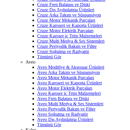
Cruze Fren Balatası ve Diski
Cruze Dış Aydınlatma Ürünleri
Cruze Arka Takım ve Süspansiyon
Cruze Motor Mekanik Parçaları
Cruze Karoseri ve Kaporta Ürünleri
Cruze Motor Elektrik Parçaları
Cruze Karoser iç Trim Malzemeleri
Cruze Multi Medya & Ses Sistemleri
Cruze Periyodik Bakım ve Filtre
Cruze Soğutma ve Radyatör
Tümünü Gör
Aveo
Aveo Modifiye & Aksesuar Ürünleri
Aveo Arka Takım ve Süspansiyon
Aveo Motor Mekanik Parçaları
Aveo Karoseri ve Kaporta Ürünleri
Aveo Motor Elektrik Parçaları
Aveo Karoser iç Trim Malzemeleri
Aveo Fren Balatası ve Diski
Aveo Multi Medya & Ses Sistemleri
Aveo Periyodik Bakım ve Filtre
Aveo Soğutma ve Radyatör
Aveo Dış Aydınlatma Ürünleri
Tümünü Gör
Kalos