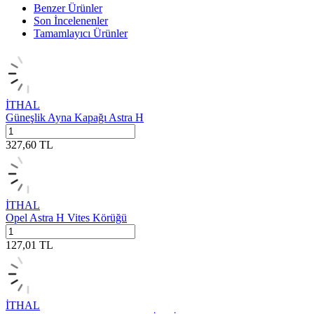
Benzer Ürünler
Son İncelenenler
Tamamlayıcı Ürünler
İTHAL
Güneşlik Ayna Kapağı Astra H
327,60
TL
İTHAL
Opel Astra H Vites Körüğü
127,01
TL
İTHAL