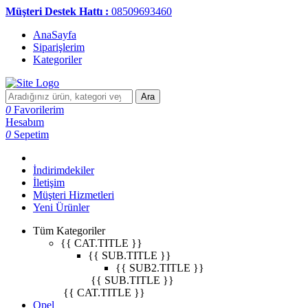
Müşteri Destek Hattı :
08509693460
AnaSayfa
Siparişlerim
Kategoriler
Ara
0
Favorilerim
Hesabım
0
Sepetim
İndirimdekiler
İletişim
Müşteri Hizmetleri
Yeni Ürünler
Tüm Kategoriler
{{ CAT.TITLE }}
{{ SUB.TITLE }}
{{ SUB2.TITLE }}
{{ SUB.TITLE }}
{{ CAT.TITLE }}
Opel