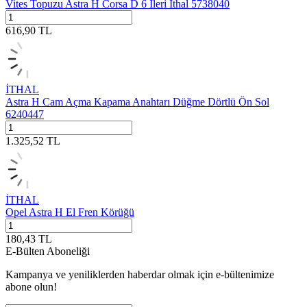
Vites Topuzu Astra H Corsa D 6 İleri İthal 5738040
616,90
TL
İTHAL
Astra H Cam Açma Kapama Anahtarı Düğme Dörtlü Ön Sol
6240447
1.325,52
TL
İTHAL
Opel Astra H El Fren Körüğü
180,43
TL
E-Bülten Aboneliği
Kampanya ve yeniliklerden haberdar olmak için e-bültenimize
abone olun!