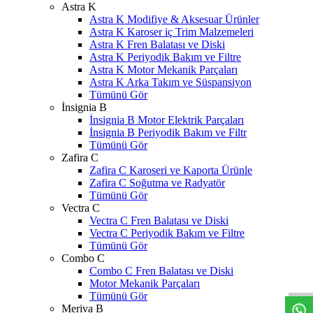
Astra K
Astra K Modifiye & Aksesuar Ürünler
Astra K Karoser iç Trim Malzemeleri
Astra K Fren Balatası ve Diski
Astra K Periyodik Bakım ve Filtre
Astra K Motor Mekanik Parçaları
Astra K Arka Takım ve Süspansiyon
Tümünü Gör
İnsignia B
İnsignia B Motor Elektrik Parçaları
İnsignia B Periyodik Bakım ve Filtr
Tümünü Gör
Zafira C
Zafira C Karoseri ve Kaporta Ürünle
Zafira C Soğutma ve Radyatör
Tümünü Gör
Vectra C
Vectra C Fren Balatası ve Diski
Vectra C Periyodik Bakım ve Filtre
Tümünü Gör
W
h
t
s
a
p
p
D
e
s
t
e
H
a
t
t
Combo C
Combo C Fren Balatası ve Diski
Motor Mekanik Parçaları
Tümünü Gör
Meriva B