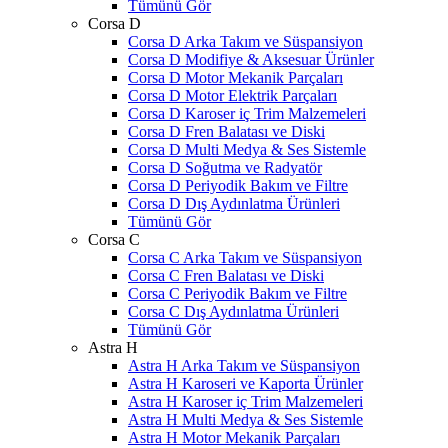
Tümünü Gör
Corsa D
Corsa D Arka Takım ve Süspansiyon
Corsa D Modifiye & Aksesuar Ürünler
Corsa D Motor Mekanik Parçaları
Corsa D Motor Elektrik Parçaları
Corsa D Karoser iç Trim Malzemeleri
Corsa D Fren Balatası ve Diski
Corsa D Multi Medya & Ses Sistemle
Corsa D Soğutma ve Radyatör
Corsa D Periyodik Bakım ve Filtre
Corsa D Dış Aydınlatma Ürünleri
Tümünü Gör
Corsa C
Corsa C Arka Takım ve Süspansiyon
Corsa C Fren Balatası ve Diski
Corsa C Periyodik Bakım ve Filtre
Corsa C Dış Aydınlatma Ürünleri
Tümünü Gör
Astra H
Astra H Arka Takım ve Süspansiyon
Astra H Karoseri ve Kaporta Ürünler
Astra H Karoser iç Trim Malzemeleri
Astra H Multi Medya & Ses Sistemle
Astra H Motor Mekanik Parçaları