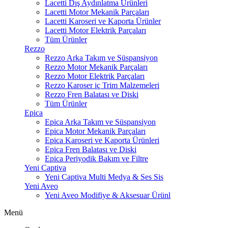
Lacetti Dış Aydınlatma Ürünleri
Lacetti Motor Mekanik Parçaları
Lacetti Karoseri ve Kaporta Ürünler
Lacetti Motor Elektrik Parçaları
Tüm Ürünler
Rezzo
Rezzo Arka Takım ve Süspansiyon
Rezzo Motor Mekanik Parçaları
Rezzo Motor Elektrik Parçaları
Rezzo Karoser iç Trim Malzemeleri
Rezzo Fren Balatası ve Diski
Tüm Ürünler
Epica
Epica Arka Takım ve Süspansiyon
Epica Motor Mekanik Parçaları
Epica Karoseri ve Kaporta Ürünleri
Epica Fren Balatası ve Diski
Epica Periyodik Bakım ve Filtre
Yeni Captiva
Yeni Captiva Multi Medya & Ses Sis
Yeni Aveo
Yeni Aveo Modifiye & Aksesuar Ürünl
Menü