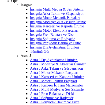
Opel
İnsignia
İnsignia Multi Medya & Ses Sisteml
İnsignia Arka Takım ve Süspansiyon
İnsignia Motor Mekanik Parçaları
İnsignia Modifiye & Aksesuar Ürünle
İnsignia Karoseri ve Kaporta Ürünle
İnsignia Motor Elektrik Parçaları
İnsignia Fren Balatası ve Diski
İnsignia Soğutma ve Radyatör
İnsignia Periyodik Bakım ve Filtre
İnsignia Dış Aydınlatma Ürünleri
Tümünü Gör
Astra J
Astra J Dış Aydınlatma Ürünleri
Astra J Modifiye & Aksesuar Ürünler
Astra J Arka Takım ve Süspansiyon
Astra J Motor Mekanik Parçaları
Astra J Karoseri ve Kaporta Ürünler
Astra J Motor Elektrik Parçaları
Astra J Karoser İç Trim Malzemeler
Astra J Multi Medya & Ses Sistemle
Astra J Fren Balatası ve Diski
Astra J Soğutma ve Radyatör
Astra J Periyodik Bakım ve Filtre