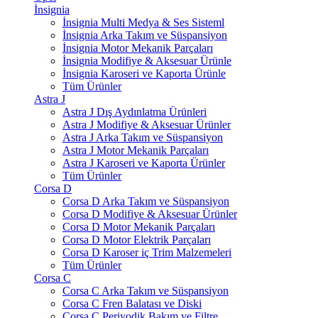
İnsignia
İnsignia Multi Medya & Ses Sisteml
İnsignia Arka Takım ve Süspansiyon
İnsignia Motor Mekanik Parçaları
İnsignia Modifiye & Aksesuar Ürünle
İnsignia Karoseri ve Kaporta Ürünle
Tüm Ürünler
Astra J
Astra J Dış Aydınlatma Ürünleri
Astra J Modifiye & Aksesuar Ürünler
Astra J Arka Takım ve Süspansiyon
Astra J Motor Mekanik Parçaları
Astra J Karoseri ve Kaporta Ürünler
Tüm Ürünler
Corsa D
Corsa D Arka Takım ve Süspansiyon
Corsa D Modifiye & Aksesuar Ürünler
Corsa D Motor Mekanik Parçaları
Corsa D Motor Elektrik Parçaları
Corsa D Karoser iç Trim Malzemeleri
Tüm Ürünler
Corsa C
Corsa C Arka Takım ve Süspansiyon
Corsa C Fren Balatası ve Diski
Corsa C Periyodik Bakım ve Filtre