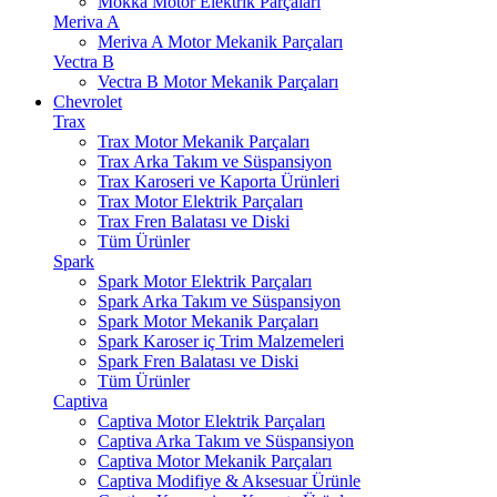
Mokka Motor Elektrik Parçaları
Meriva A
Meriva A Motor Mekanik Parçaları
Vectra B
Vectra B Motor Mekanik Parçaları
Chevrolet
Trax
Trax Motor Mekanik Parçaları
Trax Arka Takım ve Süspansiyon
Trax Karoseri ve Kaporta Ürünleri
Trax Motor Elektrik Parçaları
Trax Fren Balatası ve Diski
Tüm Ürünler
Spark
Spark Motor Elektrik Parçaları
Spark Arka Takım ve Süspansiyon
Spark Motor Mekanik Parçaları
Spark Karoser iç Trim Malzemeleri
Spark Fren Balatası ve Diski
Tüm Ürünler
Captiva
Captiva Motor Elektrik Parçaları
Captiva Arka Takım ve Süspansiyon
Captiva Motor Mekanik Parçaları
Captiva Modifiye & Aksesuar Ürünle