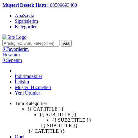
Müşteri Destek Hattı :
08509693460
AnaSayfa
Siparişlerim
Kategoriler
Ara
0
Favorilerim
Hesabım
0
Sepetim
İndirimdekiler
İletişim
Müşteri Hizmetleri
Yeni Ürünler
Tüm Kategoriler
{{ CAT.TITLE }}
{{ SUB.TITLE }}
{{ SUB2.TITLE }}
{{ SUB.TITLE }}
{{ CAT.TITLE }}
Opel