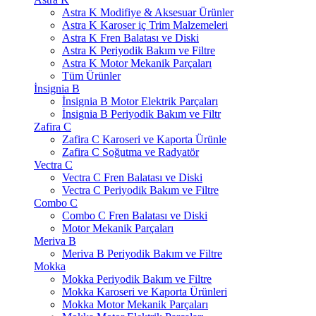
Astra K Modifiye & Aksesuar Ürünler
Astra K Karoser iç Trim Malzemeleri
Astra K Fren Balatası ve Diski
Astra K Periyodik Bakım ve Filtre
Astra K Motor Mekanik Parçaları
Tüm Ürünler
İnsignia B
İnsignia B Motor Elektrik Parçaları
İnsignia B Periyodik Bakım ve Filtr
Zafira C
Zafira C Karoseri ve Kaporta Ürünle
Zafira C Soğutma ve Radyatör
Vectra C
Vectra C Fren Balatası ve Diski
Vectra C Periyodik Bakım ve Filtre
Combo C
Combo C Fren Balatası ve Diski
Motor Mekanik Parçaları
Meriva B
Meriva B Periyodik Bakım ve Filtre
Mokka
Mokka Periyodik Bakım ve Filtre
Mokka Karoseri ve Kaporta Ürünleri
Mokka Motor Mekanik Parçaları