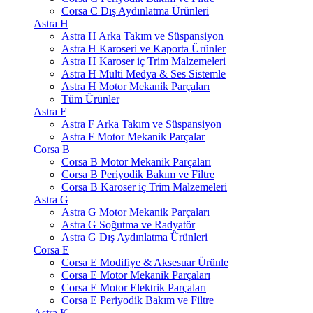
Corsa C Dış Aydınlatma Ürünleri
Astra H
Astra H Arka Takım ve Süspansiyon
Astra H Karoseri ve Kaporta Ürünler
Astra H Karoser iç Trim Malzemeleri
Astra H Multi Medya & Ses Sistemle
Astra H Motor Mekanik Parçaları
Tüm Ürünler
Astra F
Astra F Arka Takım ve Süspansiyon
Astra F Motor Mekanik Parçalar
Corsa B
Corsa B Motor Mekanik Parçaları
Corsa B Periyodik Bakım ve Filtre
Corsa B Karoser iç Trim Malzemeleri
Astra G
Astra G Motor Mekanik Parçaları
Astra G Soğutma ve Radyatör
Astra G Dış Aydınlatma Ürünleri
Corsa E
Corsa E Modifiye & Aksesuar Ürünle
Corsa E Motor Mekanik Parçaları
Corsa E Motor Elektrik Parçaları
Corsa E Periyodik Bakım ve Filtre
Astra K