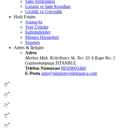
Satış Sözleşmesi
Garanti ve İade Koşulları
Gizlilik ve Güvenlik
Hızlı Erişim
Anasayfa
Yeni Ürünler
İndirimdekiler
Müşteri Hizmetleri
Sepetim
Adres & İletişim
Adres
Merkez Mah. Kehribarcı Sk. No: 33 A Kapı No: 1
Gaziosmanpaşa İSTANBUL
Telefon Numarası
08509693460
E-Posta
info@umutotoyedekparca.com