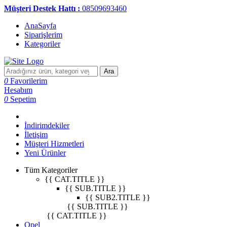
Müşteri Destek Hattı :
08509693460
AnaSayfa
Siparişlerim
Kategoriler
Ara
0
Favorilerim
Hesabım
0
Sepetim
İndirimdekiler
İletişim
Müşteri Hizmetleri
Yeni Ürünler
Tüm Kategoriler
{{ CAT.TITLE }}
{{ SUB.TITLE }}
{{ SUB2.TITLE }}
{{ SUB.TITLE }}
{{ CAT.TITLE }}
Opel