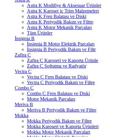
Astra K Modifiye & Aksesuar Ürünler
Astra K Karoser iç Trim Malzemeleri
Astra K Fren Balatası ve Diski
Astra K Periyodik Bakım ve Filtre
Astra K Motor Mekanik Parçaları
Tüm Ürünler
İnsignia B
İnsignia B Motor Elektrik Parçaları
İnsignia B Periyodik Bakım ve Filtr
Zafira C
Zafira C Karoseri ve Kaporta Ürünle
Zafira C Soğutma ve Radyatör
Vectra C
Vectra C Fren Balatası ve Diski
Vectra C Periyodik Bakım ve Filtre
Combo C
Combo C Fren Balatası ve Diski
Motor Mekanik Parçaları
Meriva B
Meriva B Periyodik Bakım ve Filtre
Mokka
Mokka Periyodik Bakım ve Filtre
Mokka Karoseri ve Kaporta Ürünleri
Mokka Motor Mekanik Parçaları