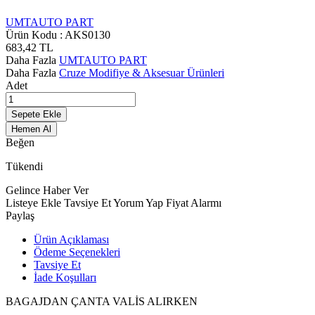
UMTAUTO PART
Ürün Kodu :
AKS0130
683,42
TL
Daha Fazla
UMTAUTO PART
Daha Fazla
Cruze Modifiye & Aksesuar Ürünleri
Adet
Sepete Ekle
Hemen Al
Beğen
Tükendi
Gelince Haber Ver
Listeye Ekle
Tavsiye Et
Yorum Yap
Fiyat Alarmı
Paylaş
Ürün Açıklaması
Ödeme Seçenekleri
Tavsiye Et
İade Koşulları
BAGAJDAN ÇANTA VALİS ALIRKEN