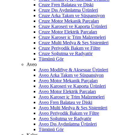
Cruze Fren Balatası ve Diski
Cruze Dış Aydınlatma Ürünleri
Cruze Arka Takım ve Süspansiyon
Cruze Motor Mekanik Parçaları
Cruze Karoseri ve Kaporta Ürünleri
Cruze Motor Elektrik Parçaları
Cruze Karoser iç Trim Malzemeleri
Cruze Multi Medya & Ses Sistemleri
Cruze Periyodik Bakım ve Filtre
Cruze Soğutma ve Radyatör
Tümünü Gör
Aveo
Aveo Modifiye & Aksesuar Ürünleri
Aveo Arka Takım ve Süspansiyon
Aveo Motor Mekanik Parçaları
Aveo Karoseri ve Kaporta Ürünleri
Aveo Motor Elektrik Parçaları
Aveo Karoser iç Trim Malzemeleri
Aveo Fren Balatası ve Diski
Aveo Multi Medya & Ses Sistemleri
Aveo Periyodik Bakım ve Filtre
Aveo Soğutma ve Radyatör
Aveo Dış Aydınlatma Ürünleri
Tümünü Gör
Kalos