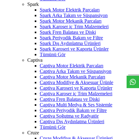
Spark
Spark Motor Elektrik Parçaları
Spark Arka Takım ve Süspansiyon
Spark Motor Mekanik Parçaları
Spark Karoser iç Trim Malzemeleri
Spark Fren Balatası ve Diski
Spark Periyodik Bakım ve Filtre
Spark Dış Aydınlatma Ürünleri
Spark Karoseri ve Kaporta Ürünler
Tümünü Gör
W
h
t
s
a
p
p
D
e
s
t
e
H
a
t
t
Captiva
Captiva Motor Elektrik Parçaları
Captiva Arka Takım ve Süspansiyon
Captiva Motor Mekanik Parçaları
Captiva Modifiye & Aksesuar Ürünle
Captiva Karoseri ve Kaporta Ürünler
Captiva Karoser iç Trim Malzemeleri
Captiva Fren Balatası ve Diski
Captiva Multi Medya & Ses Sistemle
Captiva Periyodik Bakım ve Filtre
Captiva Soğutma ve Radyatör
Captiva Dış Aydınlatma Ürünleri
Tümünü Gör
Cruze
Cruze Modifiye & Aksesuar Ürünleri