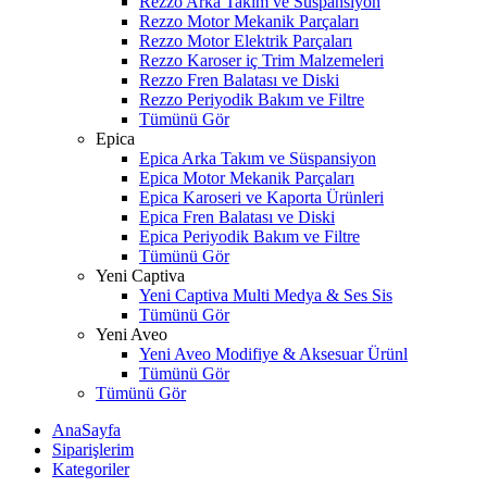
Rezzo Arka Takım ve Süspansiyon
Rezzo Motor Mekanik Parçaları
Rezzo Motor Elektrik Parçaları
Rezzo Karoser iç Trim Malzemeleri
Rezzo Fren Balatası ve Diski
Rezzo Periyodik Bakım ve Filtre
Tümünü Gör
Epica
Epica Arka Takım ve Süspansiyon
Epica Motor Mekanik Parçaları
Epica Karoseri ve Kaporta Ürünleri
Epica Fren Balatası ve Diski
Epica Periyodik Bakım ve Filtre
Tümünü Gör
Yeni Captiva
Yeni Captiva Multi Medya & Ses Sis
Tümünü Gör
Yeni Aveo
Yeni Aveo Modifiye & Aksesuar Ürünl
Tümünü Gör
Tümünü Gör
AnaSayfa
Siparişlerim
Kategoriler