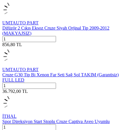
UMTAUTO PART
Difüzör 2 Çıkış Eksoz Cruze Siyah Orjinal Tip 2009-2012
(MAKYAJSIZ)
856,80
TL
UMTAUTO PART
Cruze G30 Tip Bi Xenon Far Seti Sağ Sol TAKIM (Garantisiz)
FULL LED
36.792,00
TL
İTHAL
Spor Direksiyon Start Stoplu Cruze Captiva Aveo Uyumlu