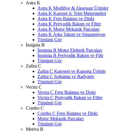
Astra K
Astra K Modifiye & Aksesuar Ürünler
Astra K Karoser iç Trim Malzemeleri
Astra K Fren Balatası ve Diski
Astra K Periyodik Bakım ve Filtre
Astra K Motor Mekanik Parçaları
Astra K Arka Takım ve Süspansiyon
Tümünü Gör
İnsignia B
İnsignia B Motor Elektrik Parçaları
İnsignia B Periyodik Bakım ve Filtr
Tümünü Gör
Zafira C
Zafira C Karoseri ve Kaporta Ürünle
Zafira C Soğutma ve Radyatör
Tümünü Gör
Vectra C
Vectra C Fren Balatası ve Diski
Vectra C Periyodik Bakım ve Filtre
Tümünü Gör
Combo C
Combo C Fren Balatası ve Diski
Motor Mekanik Parçaları
Tümünü Gör
Meriva B