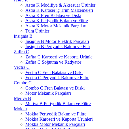
Astra K Modifiye & Aksesuar Ürünler
Astra K Karoser iç Trim Malzemeleri
Astra K Fren Balatası ve Diski
Astra K Periyodik Bakım ve Filtre
Astra K Motor Mekanik Parçaları
Tüm Ürünler
İnsignia B
İnsignia B Motor Elektrik Parçaları
İnsignia B Periyodik Bakım ve Filtr
Zafira C
Zafira C Karoseri ve Kaporta Ürünle
Zafira C Soğutma ve Radyatör
Vectra C
Vectra C Fren Balatası ve Diski
Vectra C Periyodik Bakım ve Filtre
Combo C
Combo C Fren Balatası ve Diski
Motor Mekanik Parçaları
Meriva B
Meriva B Periyodik Bakım ve Filtre
Mokka
Mokka Periyodik Bakım ve Filtre
Mokka Karoseri ve Kaporta Ürünleri
Mokka Motor Mekanik Parçaları