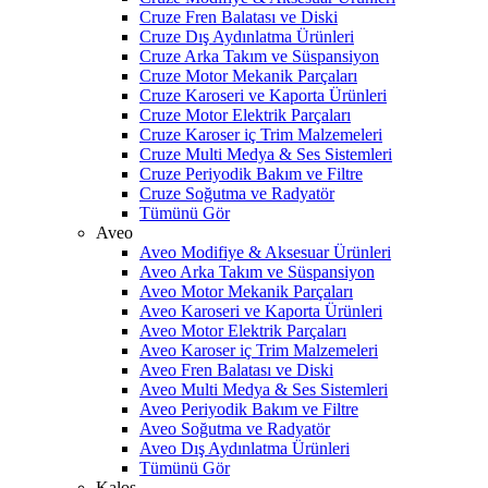
Cruze Fren Balatası ve Diski
Cruze Dış Aydınlatma Ürünleri
Cruze Arka Takım ve Süspansiyon
Cruze Motor Mekanik Parçaları
Cruze Karoseri ve Kaporta Ürünleri
Cruze Motor Elektrik Parçaları
Cruze Karoser iç Trim Malzemeleri
Cruze Multi Medya & Ses Sistemleri
Cruze Periyodik Bakım ve Filtre
Cruze Soğutma ve Radyatör
Tümünü Gör
Aveo
Aveo Modifiye & Aksesuar Ürünleri
Aveo Arka Takım ve Süspansiyon
Aveo Motor Mekanik Parçaları
Aveo Karoseri ve Kaporta Ürünleri
Aveo Motor Elektrik Parçaları
Aveo Karoser iç Trim Malzemeleri
Aveo Fren Balatası ve Diski
Aveo Multi Medya & Ses Sistemleri
Aveo Periyodik Bakım ve Filtre
Aveo Soğutma ve Radyatör
Aveo Dış Aydınlatma Ürünleri
Tümünü Gör
Kalos