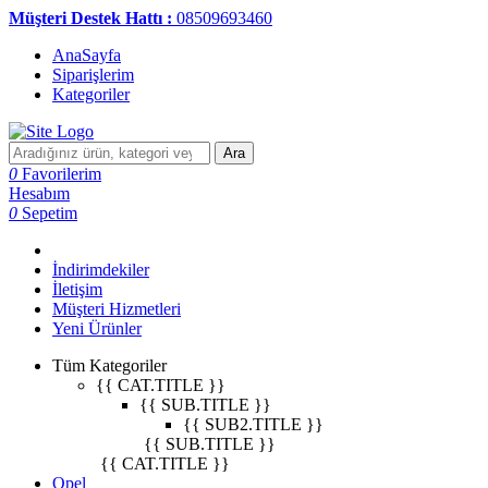
Müşteri Destek Hattı :
08509693460
AnaSayfa
Siparişlerim
Kategoriler
Ara
0
Favorilerim
Hesabım
0
Sepetim
İndirimdekiler
İletişim
Müşteri Hizmetleri
Yeni Ürünler
Tüm Kategoriler
{{ CAT.TITLE }}
{{ SUB.TITLE }}
{{ SUB2.TITLE }}
{{ SUB.TITLE }}
{{ CAT.TITLE }}
Opel