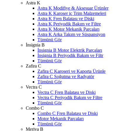
Astra K
Astra K Modifiye & Aksesuar Ürünler
Astra K Karoser iç Trim Malzemeleri
Astra K Fren Balatası ve Diski
Astra K Periyodik Bakım ve Filtre
Astra K Motor Mekanik Parçaları
Astra K Arka Takım ve Süspansiyon
Tümünü Gör
İnsignia B
İnsignia B Motor Elektrik Parçaları
İnsignia B Periyodik Bakım ve Filtr
Tümünü Gör
Zafira C
Zafira C Karoseri ve Kaporta Ürünle
Zafira C Soğutma ve Radyatör
Tümünü Gör
Vectra C
Vectra C Fren Balatası ve Diski
Vectra C Periyodik Bakım ve Filtre
Tümünü Gör
Combo C
Combo C Fren Balatası ve Diski
Motor Mekanik Parçaları
Tümünü Gör
Meriva B