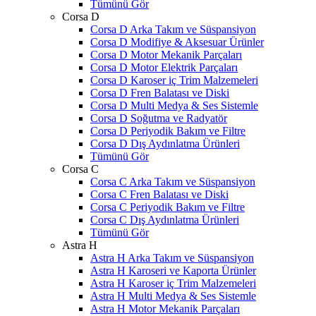
Tümünü Gör
Corsa D
Corsa D Arka Takım ve Süspansiyon
Corsa D Modifiye & Aksesuar Ürünler
Corsa D Motor Mekanik Parçaları
Corsa D Motor Elektrik Parçaları
Corsa D Karoser iç Trim Malzemeleri
Corsa D Fren Balatası ve Diski
Corsa D Multi Medya & Ses Sistemle
Corsa D Soğutma ve Radyatör
Corsa D Periyodik Bakım ve Filtre
Corsa D Dış Aydınlatma Ürünleri
Tümünü Gör
Corsa C
Corsa C Arka Takım ve Süspansiyon
Corsa C Fren Balatası ve Diski
Corsa C Periyodik Bakım ve Filtre
Corsa C Dış Aydınlatma Ürünleri
Tümünü Gör
Astra H
Astra H Arka Takım ve Süspansiyon
Astra H Karoseri ve Kaporta Ürünler
Astra H Karoser iç Trim Malzemeleri
Astra H Multi Medya & Ses Sistemle
Astra H Motor Mekanik Parçaları