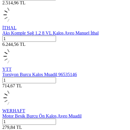
2.514,96
TL
İTHAL
Aks Komple Sağ 1.2 8 VL Kalos Aveo Manuel İthal
6.244,56
TL
YTT
Torsiyon Burcu Kalos Muadil 96535146
714,67
TL
WERHAFT
Motor Beşik Burcu Ön Kalos Aveo Muadil
279,84
TL