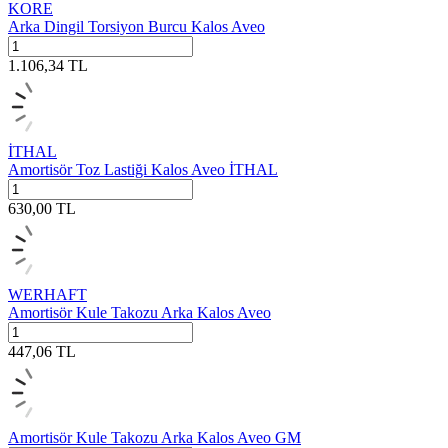
KORE
Arka Dingil Torsiyon Burcu Kalos Aveo
1.106,34
TL
İTHAL
Amortisör Toz Lastiği Kalos Aveo İTHAL
630,00
TL
WERHAFT
Amortisör Kule Takozu Arka Kalos Aveo
447,06
TL
Amortisör Kule Takozu Arka Kalos Aveo GM