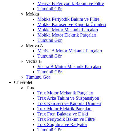
Meriva B Periyodik Bakım ve Filtre
Tümünü Gör
Mokka
Mokka Periyodik Bakım ve Filtre
Mokka Karoseri ve Kaporta Ürünleri
Mokka Motor Mekanik Parçaları
Mokka Motor Elektrik Parçaları
Tümünü Gör
Meriva A
Meriva A Motor Mekanik Parçaları
Tümünü Gör
Vectra B
Vectra B Motor Mekanik Parçaları
Tümünü Gör
Tümünü Gör
Chevrolet
Trax
Trax Motor Mekanik Parçaları
Trax Arka Takım ve Süspansiyon
Trax Karoseri ve Kaporta Ürünleri
Trax Motor Elektrik Parçaları
Trax Fren Balatası ve Diski
W
h
t
s
a
p
p
D
e
s
t
e
H
a
t
t
Trax Periyodik Bakım ve Filtre
Trax Soğutma ve Radyatör
Tümünü Gör