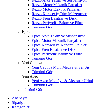
Rezzo Arka Takım ve Süspansiyon
Rezzo Motor Mekanik Parçaları
Rezzo Motor Elektrik Parçaları
Rezzo Karoser iç Trim Malzemeleri
Rezzo Fren Balatası ve Diski
Rezzo Periyodik Bakım ve Filtre
Tümünü Gör
Epica
Epica Arka Takım ve Süspansiyon
Epica Motor Mekanik Parçaları
Epica Karoseri ve Kaporta Ürünleri
Epica Fren Balatası ve Diski
Epica Periyodik Bakım ve Filtre
Tümünü Gör
Yeni Captiva
Yeni Captiva Multi Medya & Ses Sis
Tümünü Gör
Yeni Aveo
Yeni Aveo Modifiye & Aksesuar Ürünl
Tümünü Gör
Tümünü Gör
AnaSayfa
Siparişlerim
Kategoriler