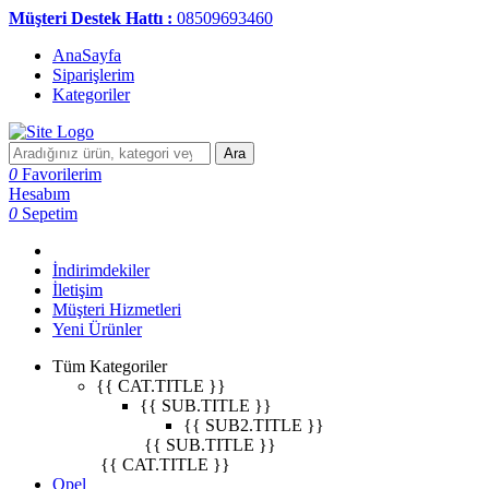
Müşteri Destek Hattı :
08509693460
AnaSayfa
Siparişlerim
Kategoriler
Ara
0
Favorilerim
Hesabım
0
Sepetim
İndirimdekiler
İletişim
Müşteri Hizmetleri
Yeni Ürünler
Tüm Kategoriler
{{ CAT.TITLE }}
{{ SUB.TITLE }}
{{ SUB2.TITLE }}
{{ SUB.TITLE }}
{{ CAT.TITLE }}
Opel