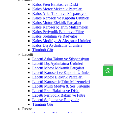
Kalos Fren Balatası ve Diski
Kalos Motor Mekanik Parçaları
Kalos Arka Takım ve Süspansiyon
Kalos Karoseri ve Kaporta Ürünleri
Kalos Motor Elektrik Parçaları
Kalos Karoser iç Trim Malzemeleri
Kalos Periyodik Bakım ve Filtre
Kalos Soğutma ve Radyatör
Kalos Modifiye & Aksesuar Ürünleri
Kalos Dış Aydınlatma Ürünleri
W
h
t
s
a
p
p
D
e
s
t
e
H
a
t
t
Tümünü Gör
Lacetti
Lacetti Arka Takım ve Süspansiyon
Lacetti Dış Aydınlatma Ürünleri
Lacetti Motor Mekanik Parçaları
Lacetti Karoseri ve Kaporta Ürünler
Lacetti Motor Elektrik Parçaları
Lacetti Karoser iç Trim Malzemeleri
Lacetti Multi Medya & Ses Sistemle
Lacetti Fren Balatası ve Diski
Lacetti Periyodik Bakım ve Filtre
Lacetti Soğutma ve Radyatör
Tümünü Gör
Rezzo