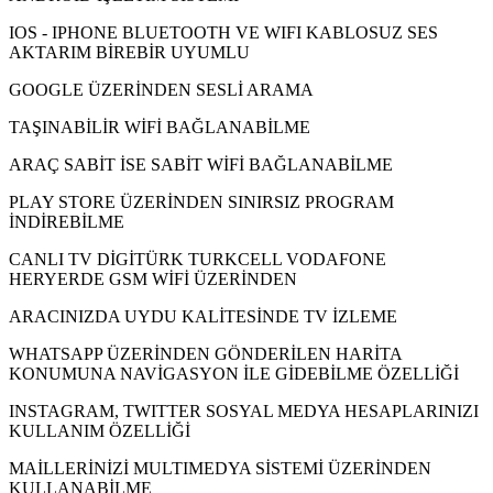
IOS - IPHONE BLUETOOTH VE WIFI KABLOSUZ SES
AKTARIM BİREBİR UYUMLU
GOOGLE ÜZERİNDEN SESLİ ARAMA
TAŞINABİLİR WİFİ BAĞLANABİLME
ARAÇ SABİT İSE SABİT WİFİ BAĞLANABİLME
PLAY STORE ÜZERİNDEN SINIRSIZ PROGRAM
İNDİREBİLME
CANLI TV DİGİTÜRK TURKCELL VODAFONE
HERYERDE GSM WİFİ ÜZERİNDEN
ARACINIZDA UYDU KALİTESİNDE TV İZLEME
WHATSAPP ÜZERİNDEN GÖNDERİLEN HARİTA
KONUMUNA NAVİGASYON İLE GİDEBİLME ÖZELLİĞİ
INSTAGRAM, TWITTER SOSYAL MEDYA HESAPLARINIZI
KULLANIM ÖZELLİĞİ
MAİLLERİNİZİ MULTIMEDYA SİSTEMİ ÜZERİNDEN
KULLANABİLME