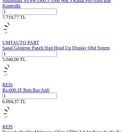
Soundmax Sx-Pw5500.5 5500 Wat 5 Kanal Pro Amfi Bas
Kontrollü
7.719,77
TL
UMTAUTO PART
Sanal Gösterge Paneli Hud Head Up Display Obd Sistem
5.040,00
TL
REİS
Rs-600.1F Reis Baş Anfi
6.094,37
TL
REİS