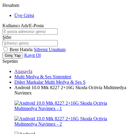
Hesabım
Üye Girişi
Kullanıcı Adı/E-Posta
Şifre
Beni Hatırla
Şifremi Unuttum
Kayıt Ol
Giriş Yap
Sepetim
Anasayfa
Multi Medya & Ses Sistemleri
Diğer Markalar Multi Medya & Ses S
Android 10.0 Mtk 8227 2+16G Skoda Octivia Multimedya
Navimex