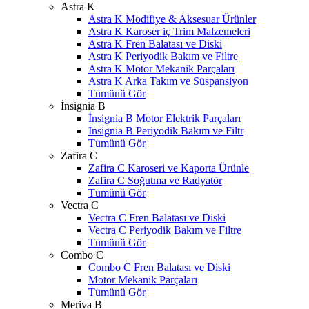
Astra K
Astra K Modifiye & Aksesuar Ürünler
Astra K Karoser iç Trim Malzemeleri
Astra K Fren Balatası ve Diski
Astra K Periyodik Bakım ve Filtre
Astra K Motor Mekanik Parçaları
Astra K Arka Takım ve Süspansiyon
Tümünü Gör
İnsignia B
İnsignia B Motor Elektrik Parçaları
İnsignia B Periyodik Bakım ve Filtr
Tümünü Gör
Zafira C
Zafira C Karoseri ve Kaporta Ürünle
Zafira C Soğutma ve Radyatör
Tümünü Gör
Vectra C
Vectra C Fren Balatası ve Diski
Vectra C Periyodik Bakım ve Filtre
Tümünü Gör
Combo C
Combo C Fren Balatası ve Diski
Motor Mekanik Parçaları
Tümünü Gör
Meriva B