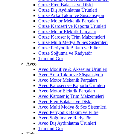
Cruze Fren Balatası ve Diski
Cruze Dış Aydınlatma Ürünleri
Cruze Arka Takım ve Süspansiyon
Cruze Motor Mekanik Parçaları
Cruze Karoseri ve Kaporta Ürünleri
Cruze Motor Elektrik Parçaları
Cruze Karoser iç Trim Malzemeleri
Cruze Multi Medya & Ses Sistemleri
Cruze Periyodik Bakım ve Filtre
Cruze Soğutma ve Radyatör
Tümünü Gör
Aveo
Aveo Modifiye & Aksesuar Ürünleri
Aveo Arka Takım ve Süspansiyon
Aveo Motor Mekanik Parçaları
Aveo Karoseri ve Kaporta Ürünleri
Aveo Motor Elektrik Parçaları
Aveo Karoser iç Trim Malzemeleri
Aveo Fren Balatası ve Diski
Aveo Multi Medya & Ses Sistemleri
Aveo Periyodik Bakım ve Filtre
Aveo Soğutma ve Radyatör
Aveo Dış Aydınlatma Ürünleri
Tümünü Gör
Kalos