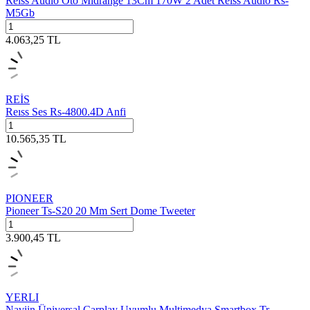
Reiss Audio Oto Mıdrange 13Cm 170W 2 Adet Reıss Audio Rs-
M5Gb
4.063,25
TL
REİS
Reıss Ses Rs-4800.4D Anfi
10.565,35
TL
PIONEER
Pioneer Ts-S20 20 Mm Sert Dome Tweeter
3.900,45
TL
YERLI
Naviin Üniversal Carplay Uyumlu Multimedya Smartbox Tr