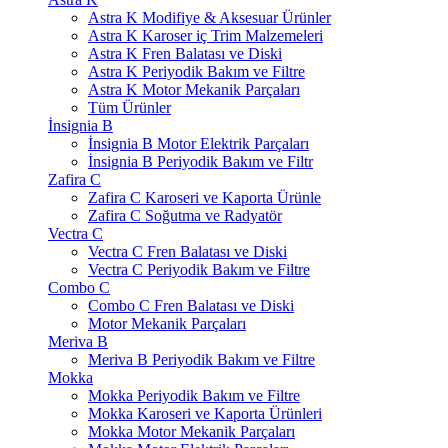
Astra K Modifiye & Aksesuar Ürünler
Astra K Karoser iç Trim Malzemeleri
Astra K Fren Balatası ve Diski
Astra K Periyodik Bakım ve Filtre
Astra K Motor Mekanik Parçaları
Tüm Ürünler
İnsignia B
İnsignia B Motor Elektrik Parçaları
İnsignia B Periyodik Bakım ve Filtr
Zafira C
Zafira C Karoseri ve Kaporta Ürünle
Zafira C Soğutma ve Radyatör
Vectra C
Vectra C Fren Balatası ve Diski
Vectra C Periyodik Bakım ve Filtre
Combo C
Combo C Fren Balatası ve Diski
Motor Mekanik Parçaları
Meriva B
Meriva B Periyodik Bakım ve Filtre
Mokka
Mokka Periyodik Bakım ve Filtre
Mokka Karoseri ve Kaporta Ürünleri
Mokka Motor Mekanik Parçaları