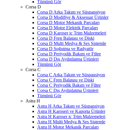
Tümünü Gör
Corsa D
Corsa D Arka Takım ve Süspansiyon
Corsa D Modifiye & Aksesuar Ürünler
Corsa D Motor Mekanik Parçaları
Corsa D Motor Elektrik Parçaları
Corsa D Karoser iç Trim Malzemeleri
Corsa D Fren Balatası ve Diski
Corsa D Multi Medya & Ses Sistemle
Corsa D Soğutma ve Radyatör
Corsa D Periyodik Bakım ve Filtre
Corsa D Dış Aydınlatma Ürünleri
Tümünü Gör
Corsa C
Corsa C Arka Takım ve Süspansiyon
Corsa C Fren Balatası ve Diski
Corsa C Periyodik Bakım ve Filtre
Corsa C Dış Aydınlatma Ürünleri
Tümünü Gör
Astra H
Astra H Arka Takım ve Süspansiyon
Astra H Karoseri ve Kaporta Ürünler
Astra H Karoser iç Trim Malzemeleri
Astra H Multi Medya & Ses Sistemle
Astra H Motor Mekanik Parçaları