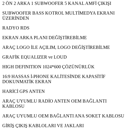
2 ÖN 2 ARKA 1 SUBWOOFER 5 KANAL AMFİ ÇIKIŞI
SUBWOOFER BASS KOTROL MULTİMEDYA EKRANI
ÜZERİNDEN
RADYO RDS
EKRAN ARKA PLANI DEĞİŞTİREBİLME
ARAÇ LOGO İLE AÇILIM, LOGO DEĞİŞTİREBİLME
GRAFİK EQUALIZER ve LOUD
HIGH DEFINITION 1024*600 ÇÖZÜNÜRLÜK
16:9 HASSAS İ-PHONE KALİTESİNDE KAPASİTİF
DOKUNMATİK EKRAN
HARİCİ GPS ANTEN
ARAÇ UYUMLU RADİO ANTEN OEM BAĞLANTI
KABLOSU
ARAÇ UYUMLU OEM BAĞLANTI ANA SOKET KABLOSU
GİRİŞ ÇIKIŞ KABLOLARI VE JAKLARI