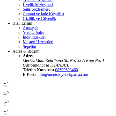
Üyelik Sözleşmesi
Satış Sözleşmesi
Garanti ve İade Koşulları
Gizlilik ve Güvenlik
Hızlı Erişim
Anasayfa
Yeni Ürünler
İndirimdekiler
Müşteri Hizmetleri
Sepetim
Adres & İletişim
Adres
Merkez Mah. Kehribarcı Sk. No: 33 A Kapı No: 1
Gaziosmanpaşa İSTANBUL
Telefon Numarası
08509693460
E-Posta
info@umutotoyedekparca.com