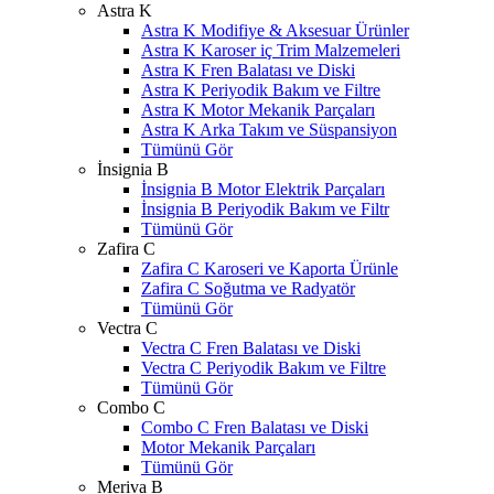
Astra K
Astra K Modifiye & Aksesuar Ürünler
Astra K Karoser iç Trim Malzemeleri
Astra K Fren Balatası ve Diski
Astra K Periyodik Bakım ve Filtre
Astra K Motor Mekanik Parçaları
Astra K Arka Takım ve Süspansiyon
Tümünü Gör
İnsignia B
İnsignia B Motor Elektrik Parçaları
İnsignia B Periyodik Bakım ve Filtr
Tümünü Gör
Zafira C
Zafira C Karoseri ve Kaporta Ürünle
Zafira C Soğutma ve Radyatör
Tümünü Gör
Vectra C
Vectra C Fren Balatası ve Diski
Vectra C Periyodik Bakım ve Filtre
Tümünü Gör
Combo C
Combo C Fren Balatası ve Diski
Motor Mekanik Parçaları
Tümünü Gör
Meriva B