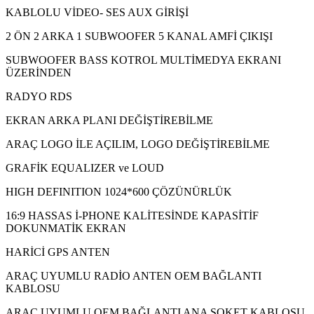
KABLOLU VİDEO- SES AUX GİRİŞİ
2 ÖN 2 ARKA 1 SUBWOOFER 5 KANAL AMFİ ÇIKIŞI
SUBWOOFER BASS KOTROL MULTİMEDYA EKRANI
ÜZERİNDEN
RADYO RDS
EKRAN ARKA PLANI DEĞİŞTİREBİLME
ARAÇ LOGO İLE AÇILIM, LOGO DEĞİŞTİREBİLME
GRAFİK EQUALIZER ve LOUD
HIGH DEFINITION 1024*600 ÇÖZÜNÜRLÜK
16:9 HASSAS İ-PHONE KALİTESİNDE KAPASİTİF
DOKUNMATİK EKRAN
HARİCİ GPS ANTEN
ARAÇ UYUMLU RADİO ANTEN OEM BAĞLANTI
KABLOSU
ARAÇ UYUMLU OEM BAĞLANTI ANA SOKET KABLOSU