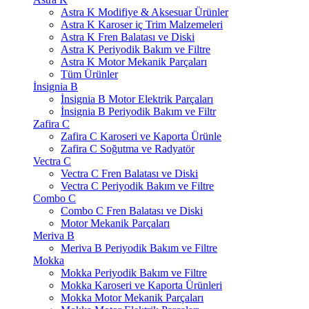
Astra K Modifiye & Aksesuar Ürünler
Astra K Karoser iç Trim Malzemeleri
Astra K Fren Balatası ve Diski
Astra K Periyodik Bakım ve Filtre
Astra K Motor Mekanik Parçaları
Tüm Ürünler
İnsignia B
İnsignia B Motor Elektrik Parçaları
İnsignia B Periyodik Bakım ve Filtr
Zafira C
Zafira C Karoseri ve Kaporta Ürünle
Zafira C Soğutma ve Radyatör
Vectra C
Vectra C Fren Balatası ve Diski
Vectra C Periyodik Bakım ve Filtre
Combo C
Combo C Fren Balatası ve Diski
Motor Mekanik Parçaları
Meriva B
Meriva B Periyodik Bakım ve Filtre
Mokka
Mokka Periyodik Bakım ve Filtre
Mokka Karoseri ve Kaporta Ürünleri
Mokka Motor Mekanik Parçaları