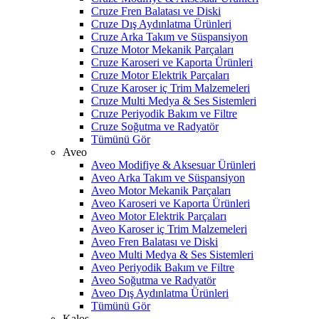
Cruze Fren Balatası ve Diski
Cruze Dış Aydınlatma Ürünleri
Cruze Arka Takım ve Süspansiyon
Cruze Motor Mekanik Parçaları
Cruze Karoseri ve Kaporta Ürünleri
Cruze Motor Elektrik Parçaları
Cruze Karoser iç Trim Malzemeleri
Cruze Multi Medya & Ses Sistemleri
Cruze Periyodik Bakım ve Filtre
Cruze Soğutma ve Radyatör
Tümünü Gör
Aveo
Aveo Modifiye & Aksesuar Ürünleri
Aveo Arka Takım ve Süspansiyon
Aveo Motor Mekanik Parçaları
Aveo Karoseri ve Kaporta Ürünleri
Aveo Motor Elektrik Parçaları
Aveo Karoser iç Trim Malzemeleri
Aveo Fren Balatası ve Diski
Aveo Multi Medya & Ses Sistemleri
Aveo Periyodik Bakım ve Filtre
Aveo Soğutma ve Radyatör
Aveo Dış Aydınlatma Ürünleri
Tümünü Gör
Kalos