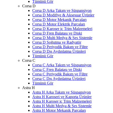
Tümünü Gör
Corsa D
Corsa D Arka Takım ve Süspansiyon
Corsa D Modifiye & Aksesuar Ürünler
Corsa D Motor Mekanik Parçaları
Corsa D Motor Elektrik Parçaları
Corsa D Karoser iç Trim Malzemeleri
Corsa D Fren Balatası ve Diski
Corsa D Multi Medya & Ses Sistemle
Corsa D Soğutma ve Radyatör
Corsa D Periyodik Bakım ve Filtre
Corsa D Dış Aydınlatma Ürünleri
Tümünü Gör
Corsa C
Corsa C Arka Takım ve Süspansiyon
Corsa C Fren Balatası ve Diski
Corsa C Periyodik Bakım ve Filtre
Corsa C Dış Aydınlatma Ürünleri
Tümünü Gör
Astra H
Astra H Arka Takım ve Süspansiyon
Astra H Karoseri ve Kaporta Ürünler
Astra H Karoser iç Trim Malzemeleri
Astra H Multi Medya & Ses Sistemle
Astra H Motor Mekanik Parçaları