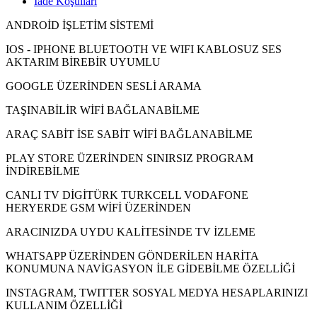
İade Koşulları
ANDROİD İŞLETİM SİSTEMİ
IOS - IPHONE BLUETOOTH VE WIFI KABLOSUZ SES
AKTARIM BİREBİR UYUMLU
GOOGLE ÜZERİNDEN SESLİ ARAMA
TAŞINABİLİR WİFİ BAĞLANABİLME
ARAÇ SABİT İSE SABİT WİFİ BAĞLANABİLME
PLAY STORE ÜZERİNDEN SINIRSIZ PROGRAM
İNDİREBİLME
CANLI TV DİGİTÜRK TURKCELL VODAFONE
HERYERDE GSM WİFİ ÜZERİNDEN
ARACINIZDA UYDU KALİTESİNDE TV İZLEME
WHATSAPP ÜZERİNDEN GÖNDERİLEN HARİTA
KONUMUNA NAVİGASYON İLE GİDEBİLME ÖZELLİĞİ
INSTAGRAM, TWITTER SOSYAL MEDYA HESAPLARINIZI
KULLANIM ÖZELLİĞİ