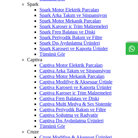
Spark
Spark Motor Elektrik Parçaları
Spark Arka Takım ve Süspansiyon
Spark Motor Mekanik Parçaları
W
h
t
s
a
p
p
D
e
s
t
e
H
a
t
t
Spark Karoser iç Trim Malzemeleri
Spark Fren Balatası ve Diski
Spark Periyodik Bakım ve Filtre
Spark Dış Aydınlatma Ürünleri
Spark Karoseri ve Kaporta Ürünler
Tümünü Gör
Captiva
Captiva Motor Elektrik Parçaları
Captiva Arka Takım ve Süspansiyon
Captiva Motor Mekanik Parçaları
Captiva Modifiye & Aksesuar Ürünle
Captiva Karoseri ve Kaporta Ürünler
Captiva Karoser iç Trim Malzemeleri
Captiva Fren Balatası ve Diski
Captiva Multi Medya & Ses Sistemle
Captiva Periyodik Bakım ve Filtre
Captiva Soğutma ve Radyatör
Captiva Dış Aydınlatma Ürünleri
Tümünü Gör
Cruze
Cruze Modifiye & Aksesuar Ürünleri