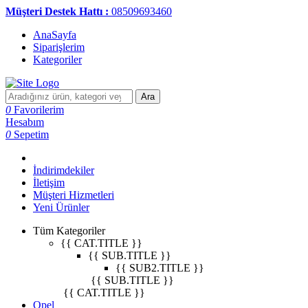
Müşteri Destek Hattı :
08509693460
AnaSayfa
Siparişlerim
Kategoriler
Ara
0
Favorilerim
Hesabım
0
Sepetim
İndirimdekiler
İletişim
Müşteri Hizmetleri
Yeni Ürünler
Tüm Kategoriler
{{ CAT.TITLE }}
{{ SUB.TITLE }}
{{ SUB2.TITLE }}
{{ SUB.TITLE }}
{{ CAT.TITLE }}
Opel