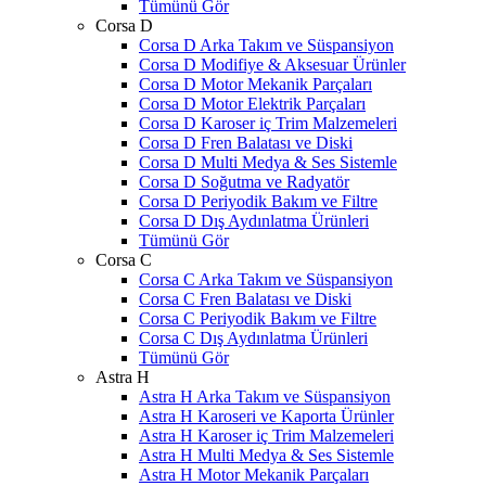
Tümünü Gör
Corsa D
Corsa D Arka Takım ve Süspansiyon
Corsa D Modifiye & Aksesuar Ürünler
Corsa D Motor Mekanik Parçaları
Corsa D Motor Elektrik Parçaları
Corsa D Karoser iç Trim Malzemeleri
Corsa D Fren Balatası ve Diski
Corsa D Multi Medya & Ses Sistemle
Corsa D Soğutma ve Radyatör
Corsa D Periyodik Bakım ve Filtre
Corsa D Dış Aydınlatma Ürünleri
Tümünü Gör
Corsa C
Corsa C Arka Takım ve Süspansiyon
Corsa C Fren Balatası ve Diski
Corsa C Periyodik Bakım ve Filtre
Corsa C Dış Aydınlatma Ürünleri
Tümünü Gör
Astra H
Astra H Arka Takım ve Süspansiyon
Astra H Karoseri ve Kaporta Ürünler
Astra H Karoser iç Trim Malzemeleri
Astra H Multi Medya & Ses Sistemle
Astra H Motor Mekanik Parçaları