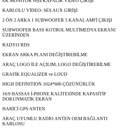
EK MONİTÖR veya KAFALIK VİDEO ÇIKIŞI
KABLOLU VİDEO- SES AUX GİRİŞİ
2 ÖN 2 ARKA 1 SUBWOOFER 5 KANAL AMFİ ÇIKIŞI
SUBWOOFER BASS KOTROL MULTİMEDYA EKRANI
ÜZERİNDEN
RADYO RDS
EKRAN ARKA PLANI DEĞİŞTİREBİLME
ARAÇ LOGO İLE AÇILIM, LOGO DEĞİŞTİREBİLME
GRAFİK EQUALIZER ve LOUD
HIGH DEFINITION 1024*600 ÇÖZÜNÜRLÜK
16:9 HASSAS İ-PHONE KALİTESİNDE KAPASİTİF
DOKUNMATİK EKRAN
HARİCİ GPS ANTEN
ARAÇ UYUMLU RADİO ANTEN OEM BAĞLANTI
KABLOSU