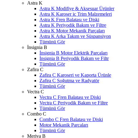
Astra K
Astra K Modifiye & Aksesuar Ürünler
Astra K Karoser iç Trim Malzemeleri
Astra K Fren Balatası ve Diski
Astra K Periyodik Bakım ve Filtre
Astra K Motor Mekanik Parçaları
Astra K Arka Takım ve Süspansiyon
Tümünü Gör
İnsignia B
İnsignia B Motor Elektrik Parçaları
İnsignia B Periyodik Bakım ve Filtr
Tümünü Gör
Zafira C
Zafira C Karoseri ve Kaporta Ürünle
Zafira C Soğutma ve Radyatör
Tümünü Gör
Vectra C
Vectra C Fren Balatası ve Diski
Vectra C Periyodik Bakım ve Filtre
Tümünü Gör
Combo C
Combo C Fren Balatası ve Diski
Motor Mekanik Parçaları
Tümünü Gör
Meriva B