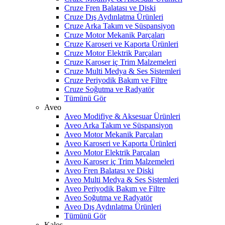
Cruze Fren Balatası ve Diski
Cruze Dış Aydınlatma Ürünleri
Cruze Arka Takım ve Süspansiyon
Cruze Motor Mekanik Parçaları
Cruze Karoseri ve Kaporta Ürünleri
Cruze Motor Elektrik Parçaları
Cruze Karoser iç Trim Malzemeleri
Cruze Multi Medya & Ses Sistemleri
Cruze Periyodik Bakım ve Filtre
Cruze Soğutma ve Radyatör
Tümünü Gör
Aveo
Aveo Modifiye & Aksesuar Ürünleri
Aveo Arka Takım ve Süspansiyon
Aveo Motor Mekanik Parçaları
Aveo Karoseri ve Kaporta Ürünleri
Aveo Motor Elektrik Parçaları
Aveo Karoser iç Trim Malzemeleri
Aveo Fren Balatası ve Diski
Aveo Multi Medya & Ses Sistemleri
Aveo Periyodik Bakım ve Filtre
Aveo Soğutma ve Radyatör
Aveo Dış Aydınlatma Ürünleri
Tümünü Gör
Kalos