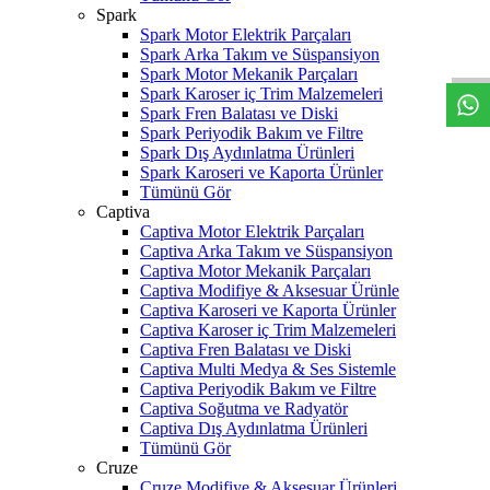
W
h
t
s
a
p
p
D
e
s
t
e
H
a
t
t
Spark
Spark Motor Elektrik Parçaları
Spark Arka Takım ve Süspansiyon
Spark Motor Mekanik Parçaları
Spark Karoser iç Trim Malzemeleri
Spark Fren Balatası ve Diski
Spark Periyodik Bakım ve Filtre
Spark Dış Aydınlatma Ürünleri
Spark Karoseri ve Kaporta Ürünler
Tümünü Gör
Captiva
Captiva Motor Elektrik Parçaları
Captiva Arka Takım ve Süspansiyon
Captiva Motor Mekanik Parçaları
Captiva Modifiye & Aksesuar Ürünle
Captiva Karoseri ve Kaporta Ürünler
Captiva Karoser iç Trim Malzemeleri
Captiva Fren Balatası ve Diski
Captiva Multi Medya & Ses Sistemle
Captiva Periyodik Bakım ve Filtre
Captiva Soğutma ve Radyatör
Captiva Dış Aydınlatma Ürünleri
Tümünü Gör
Cruze
Cruze Modifiye & Aksesuar Ürünleri