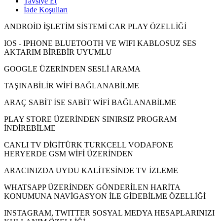
Tavsiye Et
İade Koşulları
ANDROİD İŞLETİM SİSTEMİ CAR PLAY ÖZELLİĞİ
IOS - IPHONE BLUETOOTH VE WIFI KABLOSUZ SES
AKTARIM BİREBİR UYUMLU
GOOGLE ÜZERİNDEN SESLİ ARAMA
TAŞINABİLİR WİFİ BAĞLANABİLME
ARAÇ SABİT İSE SABİT WİFİ BAĞLANABİLME
PLAY STORE ÜZERİNDEN SINIRSIZ PROGRAM
İNDİREBİLME
CANLI TV DİGİTÜRK TURKCELL VODAFONE
HERYERDE GSM WİFİ ÜZERİNDEN
ARACINIZDA UYDU KALİTESİNDE TV İZLEME
WHATSAPP ÜZERİNDEN GÖNDERİLEN HARİTA
KONUMUNA NAVİGASYON İLE GİDEBİLME ÖZELLİĞİ
INSTAGRAM, TWITTER SOSYAL MEDYA HESAPLARINIZI