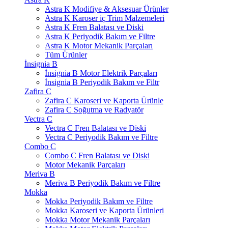
Astra K Modifiye & Aksesuar Ürünler
Astra K Karoser iç Trim Malzemeleri
Astra K Fren Balatası ve Diski
Astra K Periyodik Bakım ve Filtre
Astra K Motor Mekanik Parçaları
Tüm Ürünler
İnsignia B
İnsignia B Motor Elektrik Parçaları
İnsignia B Periyodik Bakım ve Filtr
Zafira C
Zafira C Karoseri ve Kaporta Ürünle
Zafira C Soğutma ve Radyatör
Vectra C
Vectra C Fren Balatası ve Diski
Vectra C Periyodik Bakım ve Filtre
Combo C
Combo C Fren Balatası ve Diski
Motor Mekanik Parçaları
Meriva B
Meriva B Periyodik Bakım ve Filtre
Mokka
Mokka Periyodik Bakım ve Filtre
Mokka Karoseri ve Kaporta Ürünleri
Mokka Motor Mekanik Parçaları