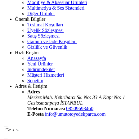
Modifiye & Aksesuar Ürünleri
Multimedya & Ses Sistemleri
Diğer Ürünler
Önemli Bilgiler
Teslimat Koşulları
Üyelik Sözleşmesi
Satış Sözleşmesi
Garanti ve İade Koşulları
Gizlilik ve Güvenlik
Hızlı Erişim
Anasayfa
Yeni Ürünler
İndirimdekiler
Müşteri Hizmetleri
Sepetim
Adres & İletişim
Adres
Merkez Mah. Kehribarcı Sk. No: 33 A Kapı No: 1
Gaziosmanpaşa İSTANBUL
Telefon Numarası
08509693460
E-Posta
info@umutotoyedekparca.com