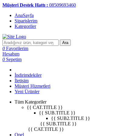
Müşteri Destek Hattı :
08509693460
AnaSayfa
Siparişlerim
Kategoriler
Ara
0
Favorilerim
Hesabım
0
Sepetim
İndirimdekiler
İletişim
Müşteri Hizmetleri
Yeni Ürünler
Tüm Kategoriler
{{ CAT.TITLE }}
{{ SUB.TITLE }}
{{ SUB2.TITLE }}
{{ SUB.TITLE }}
{{ CAT.TITLE }}
Opel