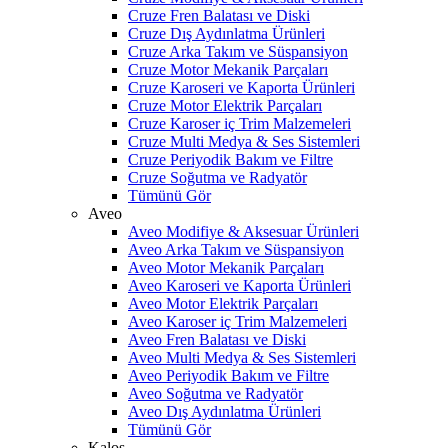
Cruze Fren Balatası ve Diski
Cruze Dış Aydınlatma Ürünleri
Cruze Arka Takım ve Süspansiyon
Cruze Motor Mekanik Parçaları
Cruze Karoseri ve Kaporta Ürünleri
Cruze Motor Elektrik Parçaları
Cruze Karoser iç Trim Malzemeleri
Cruze Multi Medya & Ses Sistemleri
Cruze Periyodik Bakım ve Filtre
Cruze Soğutma ve Radyatör
Tümünü Gör
Aveo
Aveo Modifiye & Aksesuar Ürünleri
Aveo Arka Takım ve Süspansiyon
Aveo Motor Mekanik Parçaları
Aveo Karoseri ve Kaporta Ürünleri
Aveo Motor Elektrik Parçaları
Aveo Karoser iç Trim Malzemeleri
Aveo Fren Balatası ve Diski
Aveo Multi Medya & Ses Sistemleri
Aveo Periyodik Bakım ve Filtre
Aveo Soğutma ve Radyatör
Aveo Dış Aydınlatma Ürünleri
Tümünü Gör
Kalos