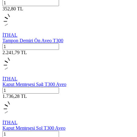
352,80
TL
İTHAL
Tampon Demiri Ön Aveo T300
2.241,79
TL
İTHAL
Kaput Menteşesi Sağ T300 Aveo
1.736,28
TL
İTHAL
Kaput Menteşesi Sol T300 Aveo