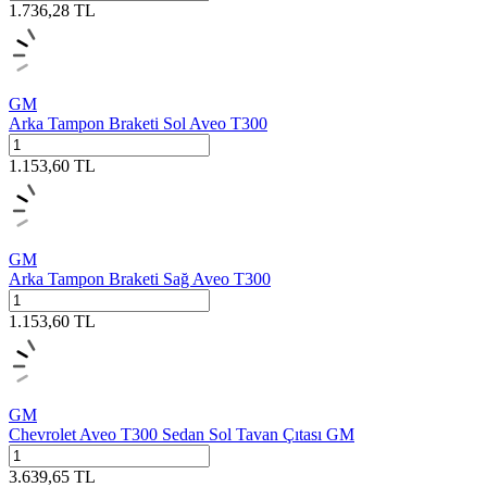
1.736,28
TL
GM
Arka Tampon Braketi Sol Aveo T300
1.153,60
TL
GM
Arka Tampon Braketi Sağ Aveo T300
1.153,60
TL
GM
Chevrolet Aveo T300 Sedan Sol Tavan Çıtası GM
3.639,65
TL