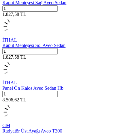
Kaput Menteşesi Sağ Aveo Sedan
1.827,58
TL
İTHAL
Kaput Menteşesi Sol Aveo Sedan
1.827,58
TL
İTHAL
Panel Ön Kalos Aveo Sedan Hb
8.506,62
TL
GM
Radyatör Üst Ayağı Aveo T300