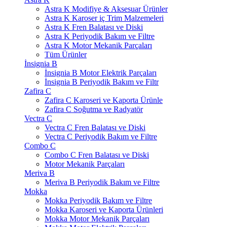
Astra K Modifiye & Aksesuar Ürünler
Astra K Karoser iç Trim Malzemeleri
Astra K Fren Balatası ve Diski
Astra K Periyodik Bakım ve Filtre
Astra K Motor Mekanik Parçaları
Tüm Ürünler
İnsignia B
İnsignia B Motor Elektrik Parçaları
İnsignia B Periyodik Bakım ve Filtr
Zafira C
Zafira C Karoseri ve Kaporta Ürünle
Zafira C Soğutma ve Radyatör
Vectra C
Vectra C Fren Balatası ve Diski
Vectra C Periyodik Bakım ve Filtre
Combo C
Combo C Fren Balatası ve Diski
Motor Mekanik Parçaları
Meriva B
Meriva B Periyodik Bakım ve Filtre
Mokka
Mokka Periyodik Bakım ve Filtre
Mokka Karoseri ve Kaporta Ürünleri
Mokka Motor Mekanik Parçaları