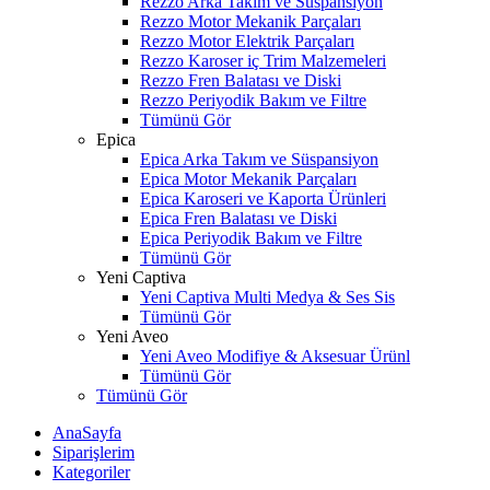
Rezzo Arka Takım ve Süspansiyon
Rezzo Motor Mekanik Parçaları
Rezzo Motor Elektrik Parçaları
Rezzo Karoser iç Trim Malzemeleri
Rezzo Fren Balatası ve Diski
Rezzo Periyodik Bakım ve Filtre
Tümünü Gör
Epica
Epica Arka Takım ve Süspansiyon
Epica Motor Mekanik Parçaları
Epica Karoseri ve Kaporta Ürünleri
Epica Fren Balatası ve Diski
Epica Periyodik Bakım ve Filtre
Tümünü Gör
Yeni Captiva
Yeni Captiva Multi Medya & Ses Sis
Tümünü Gör
Yeni Aveo
Yeni Aveo Modifiye & Aksesuar Ürünl
Tümünü Gör
Tümünü Gör
AnaSayfa
Siparişlerim
Kategoriler