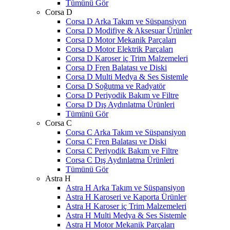
Tümünü Gör
Corsa D
Corsa D Arka Takım ve Süspansiyon
Corsa D Modifiye & Aksesuar Ürünler
Corsa D Motor Mekanik Parçaları
Corsa D Motor Elektrik Parçaları
Corsa D Karoser iç Trim Malzemeleri
Corsa D Fren Balatası ve Diski
Corsa D Multi Medya & Ses Sistemle
Corsa D Soğutma ve Radyatör
Corsa D Periyodik Bakım ve Filtre
Corsa D Dış Aydınlatma Ürünleri
Tümünü Gör
Corsa C
Corsa C Arka Takım ve Süspansiyon
Corsa C Fren Balatası ve Diski
Corsa C Periyodik Bakım ve Filtre
Corsa C Dış Aydınlatma Ürünleri
Tümünü Gör
Astra H
Astra H Arka Takım ve Süspansiyon
Astra H Karoseri ve Kaporta Ürünler
Astra H Karoser iç Trim Malzemeleri
Astra H Multi Medya & Ses Sistemle
Astra H Motor Mekanik Parçaları