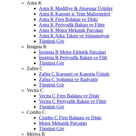
Astra K
Astra K Modifiye & Aksesuar Ürünler
Astra K Karoser iç Trim Malzemeleri
Astra K Fren Balatası ve Diski
Astra K Periyodik Bakım ve Filtre
Astra K Motor Mekanik Parçaları
Astra K Arka Takım ve Süspansiyon
Tümünü Gör
İnsignia B
İnsignia B Motor Elektrik Parçaları
İnsignia B Periyodik Bakım ve Filtr
Tümünü Gör
Zafira C
Zafira C Karoseri ve Kaporta Ürünle
Zafira C Soğutma ve Radyatör
Tümünü Gör
Vectra C
Vectra C Fren Balatası ve Diski
Vectra C Periyodik Bakım ve Filtre
Tümünü Gör
Combo C
Combo C Fren Balatası ve Diski
Motor Mekanik Parçaları
Tümünü Gör
Meriva B