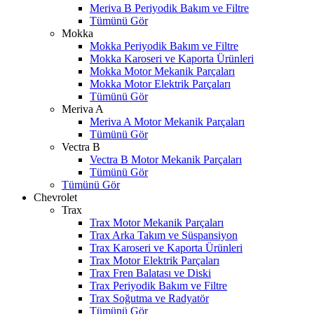
Meriva B Periyodik Bakım ve Filtre
Tümünü Gör
Mokka
Mokka Periyodik Bakım ve Filtre
Mokka Karoseri ve Kaporta Ürünleri
Mokka Motor Mekanik Parçaları
Mokka Motor Elektrik Parçaları
Tümünü Gör
Meriva A
Meriva A Motor Mekanik Parçaları
Tümünü Gör
Vectra B
Vectra B Motor Mekanik Parçaları
Tümünü Gör
Tümünü Gör
Chevrolet
Trax
Trax Motor Mekanik Parçaları
Trax Arka Takım ve Süspansiyon
Trax Karoseri ve Kaporta Ürünleri
Trax Motor Elektrik Parçaları
Trax Fren Balatası ve Diski
W
h
t
s
a
p
p
D
e
s
t
e
H
a
t
t
Trax Periyodik Bakım ve Filtre
Trax Soğutma ve Radyatör
Tümünü Gör