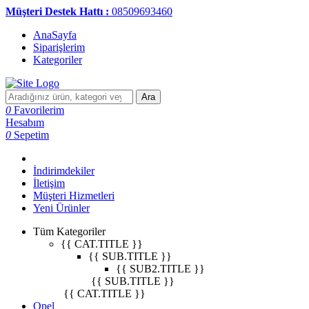
Müşteri Destek Hattı :
08509693460
AnaSayfa
Siparişlerim
Kategoriler
Ara
0
Favorilerim
Hesabım
0
Sepetim
İndirimdekiler
İletişim
Müşteri Hizmetleri
Yeni Ürünler
Tüm Kategoriler
{{ CAT.TITLE }}
{{ SUB.TITLE }}
{{ SUB2.TITLE }}
{{ SUB.TITLE }}
{{ CAT.TITLE }}
Opel