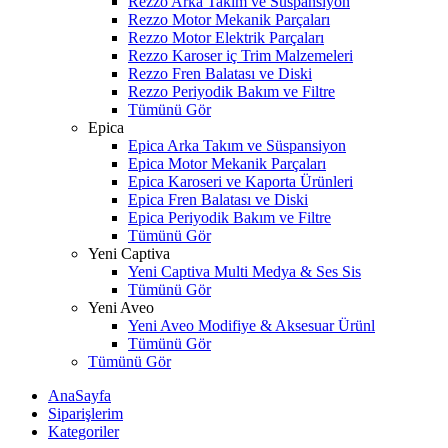
Rezzo Arka Takım ve Süspansiyon
Rezzo Motor Mekanik Parçaları
Rezzo Motor Elektrik Parçaları
Rezzo Karoser iç Trim Malzemeleri
Rezzo Fren Balatası ve Diski
Rezzo Periyodik Bakım ve Filtre
Tümünü Gör
Epica
Epica Arka Takım ve Süspansiyon
Epica Motor Mekanik Parçaları
Epica Karoseri ve Kaporta Ürünleri
Epica Fren Balatası ve Diski
Epica Periyodik Bakım ve Filtre
Tümünü Gör
Yeni Captiva
Yeni Captiva Multi Medya & Ses Sis
Tümünü Gör
Yeni Aveo
Yeni Aveo Modifiye & Aksesuar Ürünl
Tümünü Gör
Tümünü Gör
AnaSayfa
Siparişlerim
Kategoriler