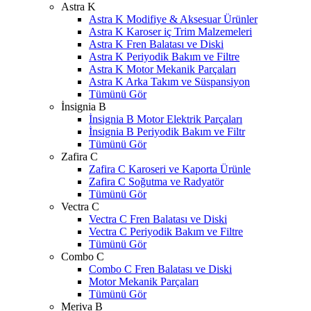
Astra K
Astra K Modifiye & Aksesuar Ürünler
Astra K Karoser iç Trim Malzemeleri
Astra K Fren Balatası ve Diski
Astra K Periyodik Bakım ve Filtre
Astra K Motor Mekanik Parçaları
Astra K Arka Takım ve Süspansiyon
Tümünü Gör
İnsignia B
İnsignia B Motor Elektrik Parçaları
İnsignia B Periyodik Bakım ve Filtr
Tümünü Gör
Zafira C
Zafira C Karoseri ve Kaporta Ürünle
Zafira C Soğutma ve Radyatör
Tümünü Gör
Vectra C
Vectra C Fren Balatası ve Diski
Vectra C Periyodik Bakım ve Filtre
Tümünü Gör
Combo C
Combo C Fren Balatası ve Diski
Motor Mekanik Parçaları
Tümünü Gör
Meriva B