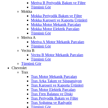
Meriva B Periyodik Bakım ve Filtre
Tümünü Gör
Mokka
Mokka Periyodik Bakım ve Filtre
Mokka Karoseri ve Kaporta Ürünleri
Mokka Motor Mekanik Parçaları
Mokka Motor Elektrik Parçaları
Tümünü Gör
Meriva A
Meriva A Motor Mekanik Parçaları
Tümünü Gör
Vectra B
Vectra B Motor Mekanik Parçaları
Tümünü Gör
Tümünü Gör
Chevrolet
Trax
Trax Motor Mekanik Parçaları
Trax Arka Takım ve Süspansiyon
Trax Karoseri ve Kaporta Ürünleri
Trax Motor Elektrik Parçaları
Trax Fren Balatası ve Diski
Trax Periyodik Bakım ve Filtre
W
h
t
s
a
p
p
D
e
s
t
e
H
a
t
t
Trax Soğutma ve Radyatör
Tümünü Gör