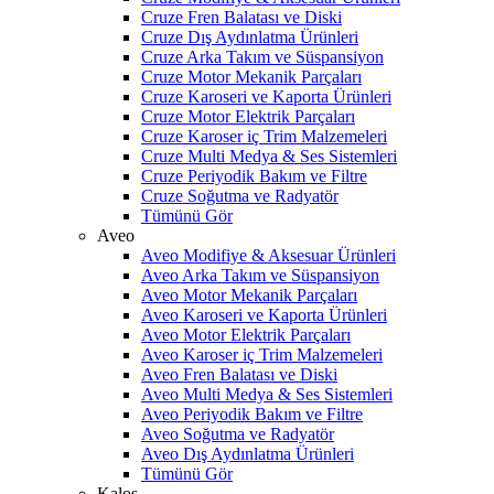
Cruze Fren Balatası ve Diski
Cruze Dış Aydınlatma Ürünleri
Cruze Arka Takım ve Süspansiyon
Cruze Motor Mekanik Parçaları
Cruze Karoseri ve Kaporta Ürünleri
Cruze Motor Elektrik Parçaları
Cruze Karoser iç Trim Malzemeleri
Cruze Multi Medya & Ses Sistemleri
Cruze Periyodik Bakım ve Filtre
Cruze Soğutma ve Radyatör
Tümünü Gör
Aveo
Aveo Modifiye & Aksesuar Ürünleri
Aveo Arka Takım ve Süspansiyon
Aveo Motor Mekanik Parçaları
Aveo Karoseri ve Kaporta Ürünleri
Aveo Motor Elektrik Parçaları
Aveo Karoser iç Trim Malzemeleri
Aveo Fren Balatası ve Diski
Aveo Multi Medya & Ses Sistemleri
Aveo Periyodik Bakım ve Filtre
Aveo Soğutma ve Radyatör
Aveo Dış Aydınlatma Ürünleri
Tümünü Gör
Kalos