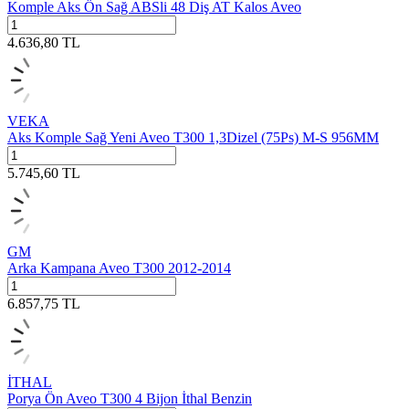
Komple Aks Ön Sağ ABSli 48 Diş AT Kalos Aveo
4.636,80
TL
VEKA
Aks Komple Sağ Yeni Aveo T300 1,3Dizel (75Ps) M-S 956MM
5.745,60
TL
GM
Arka Kampana Aveo T300 2012-2014
6.857,75
TL
İTHAL
Porya Ön Aveo T300 4 Bijon İthal Benzin