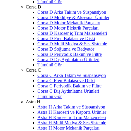
Tümünü Gör
Corsa D
Corsa D Arka Takım ve Süspansiyon
Corsa D Modifiye & Aksesuar Ürünler
Corsa D Motor Mekanik Parçaları
Corsa D Motor Elektrik Parçaları
Corsa D Karoser iç Trim Malzemeleri
Corsa D Fren Balatası ve Diski
Corsa D Multi Medya & Ses Sistemle
Corsa D Soğutma ve Radyatör
Corsa D Periyodik Bakım ve Filtre
Corsa D Dış Aydınlatma Ürünleri
Tümünü Gör
Corsa C
Corsa C Arka Takım ve Süspansiyon
Corsa C Fren Balatası ve Diski
Corsa C Periyodik Bakım ve Filtre
Corsa C Dış Aydınlatma Ürünleri
Tümünü Gör
Astra H
Astra H Arka Takım ve Süspansiyon
Astra H Karoseri ve Kaporta Ürünler
Astra H Karoser iç Trim Malzemeleri
Astra H Multi Medya & Ses Sistemle
Astra H Motor Mekanik Parçaları