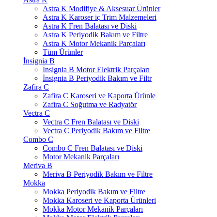
Astra K Modifiye & Aksesuar Ürünler
Astra K Karoser iç Trim Malzemeleri
Astra K Fren Balatası ve Diski
Astra K Periyodik Bakım ve Filtre
Astra K Motor Mekanik Parçaları
Tüm Ürünler
İnsignia B
İnsignia B Motor Elektrik Parçaları
İnsignia B Periyodik Bakım ve Filtr
Zafira C
Zafira C Karoseri ve Kaporta Ürünle
Zafira C Soğutma ve Radyatör
Vectra C
Vectra C Fren Balatası ve Diski
Vectra C Periyodik Bakım ve Filtre
Combo C
Combo C Fren Balatası ve Diski
Motor Mekanik Parçaları
Meriva B
Meriva B Periyodik Bakım ve Filtre
Mokka
Mokka Periyodik Bakım ve Filtre
Mokka Karoseri ve Kaporta Ürünleri
Mokka Motor Mekanik Parçaları