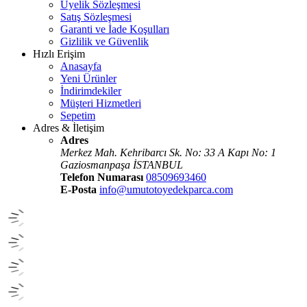
Üyelik Sözleşmesi
Satış Sözleşmesi
Garanti ve İade Koşulları
Gizlilik ve Güvenlik
Hızlı Erişim
Anasayfa
Yeni Ürünler
İndirimdekiler
Müşteri Hizmetleri
Sepetim
Adres & İletişim
Adres
Merkez Mah. Kehribarcı Sk. No: 33 A Kapı No: 1
Gaziosmanpaşa İSTANBUL
Telefon Numarası
08509693460
E-Posta
info@umutotoyedekparca.com