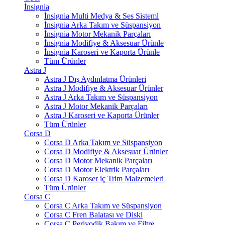
İnsignia
İnsignia Multi Medya & Ses Sisteml
İnsignia Arka Takım ve Süspansiyon
İnsignia Motor Mekanik Parçaları
İnsignia Modifiye & Aksesuar Ürünle
İnsignia Karoseri ve Kaporta Ürünle
Tüm Ürünler
Astra J
Astra J Dış Aydınlatma Ürünleri
Astra J Modifiye & Aksesuar Ürünler
Astra J Arka Takım ve Süspansiyon
Astra J Motor Mekanik Parçaları
Astra J Karoseri ve Kaporta Ürünler
Tüm Ürünler
Corsa D
Corsa D Arka Takım ve Süspansiyon
Corsa D Modifiye & Aksesuar Ürünler
Corsa D Motor Mekanik Parçaları
Corsa D Motor Elektrik Parçaları
Corsa D Karoser iç Trim Malzemeleri
Tüm Ürünler
Corsa C
Corsa C Arka Takım ve Süspansiyon
Corsa C Fren Balatası ve Diski
Corsa C Periyodik Bakım ve Filtre