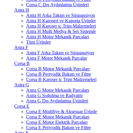
Corsa C Dış Aydınlatma Ürünleri
Astra H
Astra H Arka Takım ve Süspansiyon
Astra H Karoseri ve Kaporta Ürünler
Astra H Karoser iç Trim Malzemeleri
Astra H Multi Medya & Ses Sistemle
Astra H Motor Mekanik Parçaları
Tüm Ürünler
Astra F
Astra F Arka Takım ve Süspansiyon
Astra F Motor Mekanik Parçalar
Corsa B
Corsa B Motor Mekanik Parçaları
Corsa B Periyodik Bakım ve Filtre
Corsa B Karoser iç Trim Malzemeleri
Astra G
Astra G Motor Mekanik Parçaları
Astra G Soğutma ve Radyatör
Astra G Dış Aydınlatma Ürünleri
Corsa E
Corsa E Modifiye & Aksesuar Ürünle
Corsa E Motor Mekanik Parçaları
Corsa E Motor Elektrik Parçaları
Corsa E Periyodik Bakım ve Filtre
Astra K