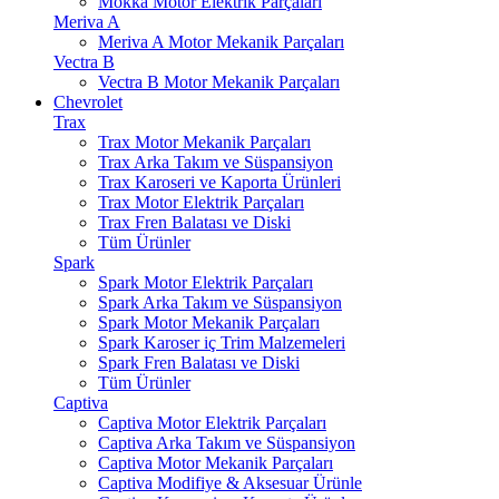
Mokka Motor Elektrik Parçaları
Meriva A
Meriva A Motor Mekanik Parçaları
Vectra B
Vectra B Motor Mekanik Parçaları
Chevrolet
Trax
Trax Motor Mekanik Parçaları
Trax Arka Takım ve Süspansiyon
Trax Karoseri ve Kaporta Ürünleri
Trax Motor Elektrik Parçaları
Trax Fren Balatası ve Diski
Tüm Ürünler
Spark
Spark Motor Elektrik Parçaları
Spark Arka Takım ve Süspansiyon
Spark Motor Mekanik Parçaları
Spark Karoser iç Trim Malzemeleri
Spark Fren Balatası ve Diski
Tüm Ürünler
Captiva
Captiva Motor Elektrik Parçaları
Captiva Arka Takım ve Süspansiyon
Captiva Motor Mekanik Parçaları
Captiva Modifiye & Aksesuar Ürünle