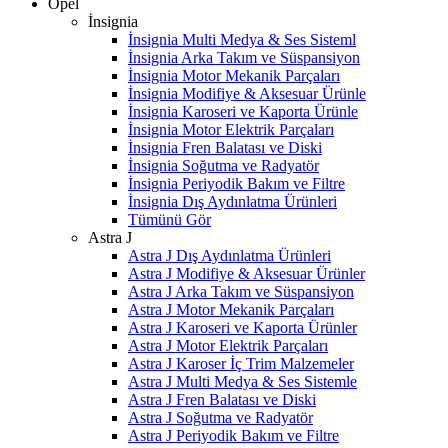
Opel
İnsignia
İnsignia Multi Medya & Ses Sisteml
İnsignia Arka Takım ve Süspansiyon
İnsignia Motor Mekanik Parçaları
İnsignia Modifiye & Aksesuar Ürünle
İnsignia Karoseri ve Kaporta Ürünle
İnsignia Motor Elektrik Parçaları
İnsignia Fren Balatası ve Diski
İnsignia Soğutma ve Radyatör
İnsignia Periyodik Bakım ve Filtre
İnsignia Dış Aydınlatma Ürünleri
Tümünü Gör
Astra J
Astra J Dış Aydınlatma Ürünleri
Astra J Modifiye & Aksesuar Ürünler
Astra J Arka Takım ve Süspansiyon
Astra J Motor Mekanik Parçaları
Astra J Karoseri ve Kaporta Ürünler
Astra J Motor Elektrik Parçaları
Astra J Karoser İç Trim Malzemeler
Astra J Multi Medya & Ses Sistemle
Astra J Fren Balatası ve Diski
Astra J Soğutma ve Radyatör
Astra J Periyodik Bakım ve Filtre