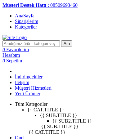
Müşteri Destek Hattı :
08509693460
AnaSayfa
Siparişlerim
Kategoriler
Ara
0
Favorilerim
Hesabım
0
Sepetim
İndirimdekiler
İletişim
Müşteri Hizmetleri
Yeni Ürünler
Tüm Kategoriler
{{ CAT.TITLE }}
{{ SUB.TITLE }}
{{ SUB2.TITLE }}
{{ SUB.TITLE }}
{{ CAT.TITLE }}
Opel