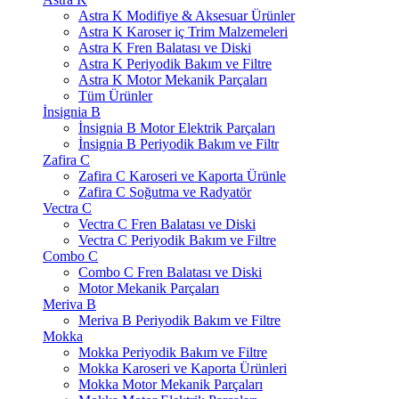
Astra K Modifiye & Aksesuar Ürünler
Astra K Karoser iç Trim Malzemeleri
Astra K Fren Balatası ve Diski
Astra K Periyodik Bakım ve Filtre
Astra K Motor Mekanik Parçaları
Tüm Ürünler
İnsignia B
İnsignia B Motor Elektrik Parçaları
İnsignia B Periyodik Bakım ve Filtr
Zafira C
Zafira C Karoseri ve Kaporta Ürünle
Zafira C Soğutma ve Radyatör
Vectra C
Vectra C Fren Balatası ve Diski
Vectra C Periyodik Bakım ve Filtre
Combo C
Combo C Fren Balatası ve Diski
Motor Mekanik Parçaları
Meriva B
Meriva B Periyodik Bakım ve Filtre
Mokka
Mokka Periyodik Bakım ve Filtre
Mokka Karoseri ve Kaporta Ürünleri
Mokka Motor Mekanik Parçaları