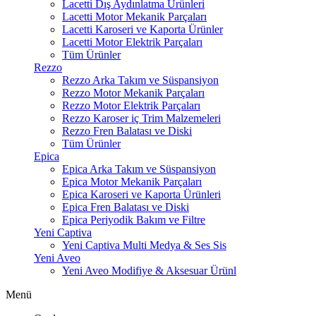
Lacetti Dış Aydınlatma Ürünleri
Lacetti Motor Mekanik Parçaları
Lacetti Karoseri ve Kaporta Ürünler
Lacetti Motor Elektrik Parçaları
Tüm Ürünler
Rezzo
Rezzo Arka Takım ve Süspansiyon
Rezzo Motor Mekanik Parçaları
Rezzo Motor Elektrik Parçaları
Rezzo Karoser iç Trim Malzemeleri
Rezzo Fren Balatası ve Diski
Tüm Ürünler
Epica
Epica Arka Takım ve Süspansiyon
Epica Motor Mekanik Parçaları
Epica Karoseri ve Kaporta Ürünleri
Epica Fren Balatası ve Diski
Epica Periyodik Bakım ve Filtre
Yeni Captiva
Yeni Captiva Multi Medya & Ses Sis
Yeni Aveo
Yeni Aveo Modifiye & Aksesuar Ürünl
Menü