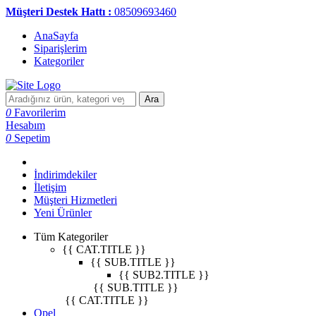
Müşteri Destek Hattı :
08509693460
AnaSayfa
Siparişlerim
Kategoriler
Ara
0
Favorilerim
Hesabım
0
Sepetim
İndirimdekiler
İletişim
Müşteri Hizmetleri
Yeni Ürünler
Tüm Kategoriler
{{ CAT.TITLE }}
{{ SUB.TITLE }}
{{ SUB2.TITLE }}
{{ SUB.TITLE }}
{{ CAT.TITLE }}
Opel