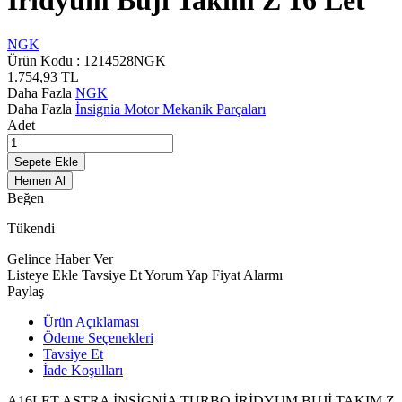
İridyum Buji Takım Z 16 Let
NGK
Ürün Kodu :
1214528NGK
1.754,93
TL
Daha Fazla
NGK
Daha Fazla
İnsignia Motor Mekanik Parçaları
Adet
Sepete Ekle
Hemen Al
Beğen
Tükendi
Gelince Haber Ver
Listeye Ekle
Tavsiye Et
Yorum Yap
Fiyat Alarmı
Paylaş
Ürün Açıklaması
Ödeme Seçenekleri
Tavsiye Et
İade Koşulları
A16LET ASTRA İNSİGNİA TURBO İRİDYUM BUJİ TAKIM Z