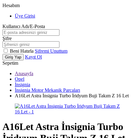
Hesabım
Üye Girişi
Kullanıcı Adı/E-Posta
Şifre
Beni Hatırla
Şifremi Unuttum
Kayıt Ol
Giriş Yap
Sepetim
Anasayfa
Opel
İnsignia
İnsignia Motor Mekanik Parçaları
A16Let Astra İnsignia Turbo İridyum Buji Takım Z 16 Let
A16Let Astra İnsignia Turbo