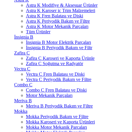
Astra K Modifiye & Aksesuar Ürünler
Astra K Karoser iç Trim Malzemeleri
Astra K Fren Balatası ve Diski
Astra K Periyodik Bakım ve Filtre
Astra K Motor Mekanik Parçaları
Tüm Ürünler
İnsignia B
İnsignia B Motor Elektrik Parçaları
İnsignia B Periyodik Bakım ve Filtr
Zafira C
Zafira C Karoseri ve Kaporta Ürünle
Zafira C Soğutma ve Radyatör
Vectra C
Vectra C Fren Balatası ve Diski
Vectra C Periyodik Bakım ve Filtre
Combo C
Combo C Fren Balatası ve Diski
Motor Mekanik Parçaları
Meriva B
Meriva B Periyodik Bakım ve Filtre
Mokka
Mokka Periyodik Bakım ve Filtre
Mokka Karoseri ve Kaporta Ürünleri
Mokka Motor Mekanik Parçaları