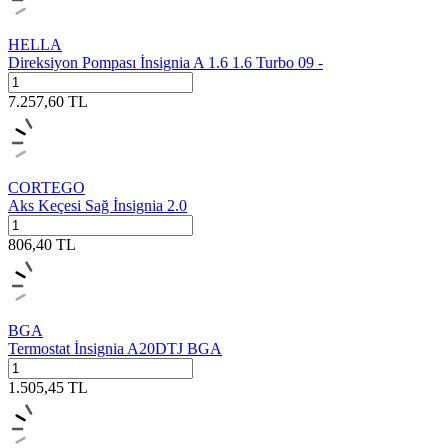
HELLA
Direksiyon Pompası İnsignia A 1.6 1.6 Turbo 09 -
7.257,60
TL
CORTEGO
Aks Keçesi Sağ İnsignia 2.0
806,40
TL
BGA
Termostat İnsignia A20DTJ BGA
1.505,45
TL