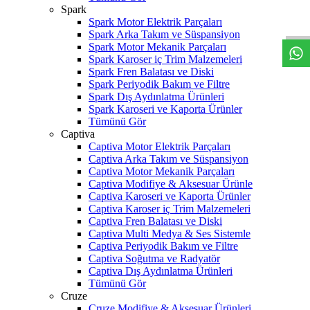
W
h
t
s
a
p
p
D
e
s
t
e
H
a
t
t
Spark
Spark Motor Elektrik Parçaları
Spark Arka Takım ve Süspansiyon
Spark Motor Mekanik Parçaları
Spark Karoser iç Trim Malzemeleri
Spark Fren Balatası ve Diski
Spark Periyodik Bakım ve Filtre
Spark Dış Aydınlatma Ürünleri
Spark Karoseri ve Kaporta Ürünler
Tümünü Gör
Captiva
Captiva Motor Elektrik Parçaları
Captiva Arka Takım ve Süspansiyon
Captiva Motor Mekanik Parçaları
Captiva Modifiye & Aksesuar Ürünle
Captiva Karoseri ve Kaporta Ürünler
Captiva Karoser iç Trim Malzemeleri
Captiva Fren Balatası ve Diski
Captiva Multi Medya & Ses Sistemle
Captiva Periyodik Bakım ve Filtre
Captiva Soğutma ve Radyatör
Captiva Dış Aydınlatma Ürünleri
Tümünü Gör
Cruze
Cruze Modifiye & Aksesuar Ürünleri