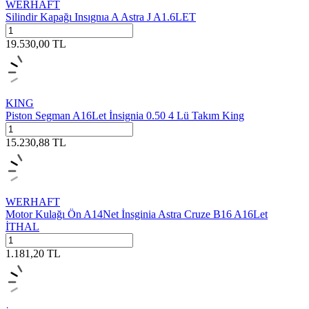
WERHAFT
Silindir Kapağı Insıgnıa A Astra J A1.6LET
19.530,00
TL
KING
Piston Segman A16Let İnsignia 0.50 4 Lü Takım King
15.230,88
TL
WERHAFT
Motor Kulağı Ön A14Net İnsginia Astra Cruze B16 A16Let
İTHAL
1.181,20
TL