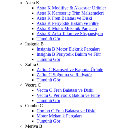
Astra K
Astra K Modifiye & Aksesuar Ürünler
Astra K Karoser iç Trim Malzemeleri
Astra K Fren Balatası ve Diski
Astra K Periyodik Bakım ve Filtre
Astra K Motor Mekanik Parçaları
Astra K Arka Takım ve Süspansiyon
Tümünü Gör
İnsignia B
İnsignia B Motor Elektrik Parçaları
İnsignia B Periyodik Bakım ve Filtr
Tümünü Gör
Zafira C
Zafira C Karoseri ve Kaporta Ürünle
Zafira C Soğutma ve Radyatör
Tümünü Gör
Vectra C
Vectra C Fren Balatası ve Diski
Vectra C Periyodik Bakım ve Filtre
Tümünü Gör
Combo C
Combo C Fren Balatası ve Diski
Motor Mekanik Parçaları
Tümünü Gör
Meriva B