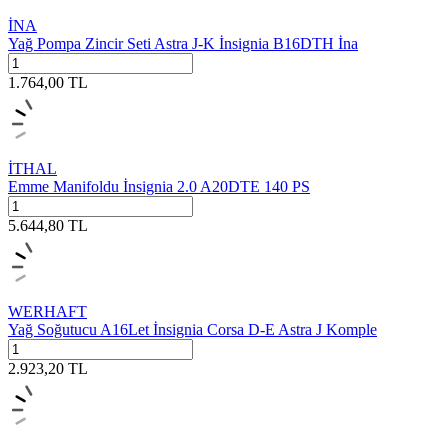
İNA
Yağ Pompa Zincir Seti Astra J-K İnsignia B16DTH İna
1.764,00
TL
İTHAL
Emme Manifoldu İnsignia 2.0 A20DTE 140 PS
5.644,80
TL
WERHAFT
Yağ Soğutucu A16Let İnsignia Corsa D-E Astra J Komple
2.923,20
TL