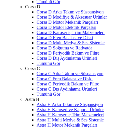
Tümünü Gör
Corsa D
Corsa D Arka Takım ve Süspansiyon
Corsa D Modifiye & Aksesuar Ürünler
Corsa D Motor Mekanik Parçaları
Corsa D Motor Elektrik Parçaları
Corsa D Karoser iç Trim Malzemeleri
Corsa D Fren Balatası ve Diski
Corsa D Multi Medya & Ses Sistemle
Corsa D Soğutma ve Radyatör
Corsa D Periyodik Bakım ve Filtre
Corsa D Dış Aydınlatma Ürünleri
Tümünü Gör
Corsa C
Corsa C Arka Takım ve Süspansiyon
Corsa C Fren Balatası ve Diski
Corsa C Periyodik Bakım ve Filtre
Corsa C Dış Aydınlatma Ürünleri
Tümünü Gör
Astra H
Astra H Arka Takım ve Süspansiyon
Astra H Karoseri ve Kaporta Ürünler
Astra H Karoser iç Trim Malzemeleri
Astra H Multi Medya & Ses Sistemle
Astra H Motor Mekanik Parçaları