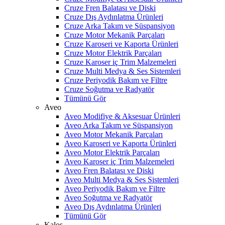
Cruze Fren Balatası ve Diski
Cruze Dış Aydınlatma Ürünleri
Cruze Arka Takım ve Süspansiyon
Cruze Motor Mekanik Parçaları
Cruze Karoseri ve Kaporta Ürünleri
Cruze Motor Elektrik Parçaları
Cruze Karoser iç Trim Malzemeleri
Cruze Multi Medya & Ses Sistemleri
Cruze Periyodik Bakım ve Filtre
Cruze Soğutma ve Radyatör
Tümünü Gör
Aveo
Aveo Modifiye & Aksesuar Ürünleri
Aveo Arka Takım ve Süspansiyon
Aveo Motor Mekanik Parçaları
Aveo Karoseri ve Kaporta Ürünleri
Aveo Motor Elektrik Parçaları
Aveo Karoser iç Trim Malzemeleri
Aveo Fren Balatası ve Diski
Aveo Multi Medya & Ses Sistemleri
Aveo Periyodik Bakım ve Filtre
Aveo Soğutma ve Radyatör
Aveo Dış Aydınlatma Ürünleri
Tümünü Gör
Kalos