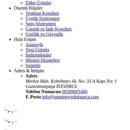
Diğer Ürünler
Önemli Bilgiler
Teslimat Koşulları
Üyelik Sözleşmesi
Satış Sözleşmesi
Garanti ve İade Koşulları
Gizlilik ve Güvenlik
Hızlı Erişim
Anasayfa
Yeni Ürünler
İndirimdekiler
Müşteri Hizmetleri
Sepetim
Adres & İletişim
Adres
Merkez Mah. Kehribarcı Sk. No: 33 A Kapı No: 1
Gaziosmanpaşa İSTANBUL
Telefon Numarası
08509693460
E-Posta
info@umutotoyedekparca.com