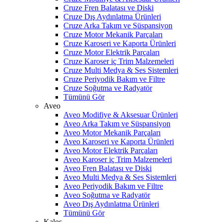
Cruze Fren Balatası ve Diski
Cruze Dış Aydınlatma Ürünleri
Cruze Arka Takım ve Süspansiyon
Cruze Motor Mekanik Parçaları
Cruze Karoseri ve Kaporta Ürünleri
Cruze Motor Elektrik Parçaları
Cruze Karoser iç Trim Malzemeleri
Cruze Multi Medya & Ses Sistemleri
Cruze Periyodik Bakım ve Filtre
Cruze Soğutma ve Radyatör
Tümünü Gör
Aveo
Aveo Modifiye & Aksesuar Ürünleri
Aveo Arka Takım ve Süspansiyon
Aveo Motor Mekanik Parçaları
Aveo Karoseri ve Kaporta Ürünleri
Aveo Motor Elektrik Parçaları
Aveo Karoser iç Trim Malzemeleri
Aveo Fren Balatası ve Diski
Aveo Multi Medya & Ses Sistemleri
Aveo Periyodik Bakım ve Filtre
Aveo Soğutma ve Radyatör
Aveo Dış Aydınlatma Ürünleri
Tümünü Gör
Kalos