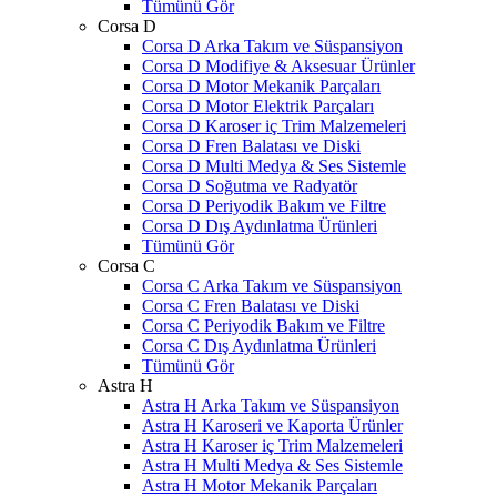
Tümünü Gör
Corsa D
Corsa D Arka Takım ve Süspansiyon
Corsa D Modifiye & Aksesuar Ürünler
Corsa D Motor Mekanik Parçaları
Corsa D Motor Elektrik Parçaları
Corsa D Karoser iç Trim Malzemeleri
Corsa D Fren Balatası ve Diski
Corsa D Multi Medya & Ses Sistemle
Corsa D Soğutma ve Radyatör
Corsa D Periyodik Bakım ve Filtre
Corsa D Dış Aydınlatma Ürünleri
Tümünü Gör
Corsa C
Corsa C Arka Takım ve Süspansiyon
Corsa C Fren Balatası ve Diski
Corsa C Periyodik Bakım ve Filtre
Corsa C Dış Aydınlatma Ürünleri
Tümünü Gör
Astra H
Astra H Arka Takım ve Süspansiyon
Astra H Karoseri ve Kaporta Ürünler
Astra H Karoser iç Trim Malzemeleri
Astra H Multi Medya & Ses Sistemle
Astra H Motor Mekanik Parçaları