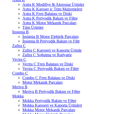
Astra K Modifiye & Aksesuar Ürünler
Astra K Karoser iç Trim Malzemeleri
Astra K Fren Balatası ve Diski
Astra K Periyodik Bakım ve Filtre
Astra K Motor Mekanik Parçaları
Tüm Ürünler
İnsignia B
İnsignia B Motor Elektrik Parçaları
İnsignia B Periyodik Bakım ve Filtr
Zafira C
Zafira C Karoseri ve Kaporta Ürünle
Zafira C Soğutma ve Radyatör
Vectra C
Vectra C Fren Balatası ve Diski
Vectra C Periyodik Bakım ve Filtre
Combo C
Combo C Fren Balatası ve Diski
Motor Mekanik Parçaları
Meriva B
Meriva B Periyodik Bakım ve Filtre
Mokka
Mokka Periyodik Bakım ve Filtre
Mokka Karoseri ve Kaporta Ürünleri
Mokka Motor Mekanik Parçaları