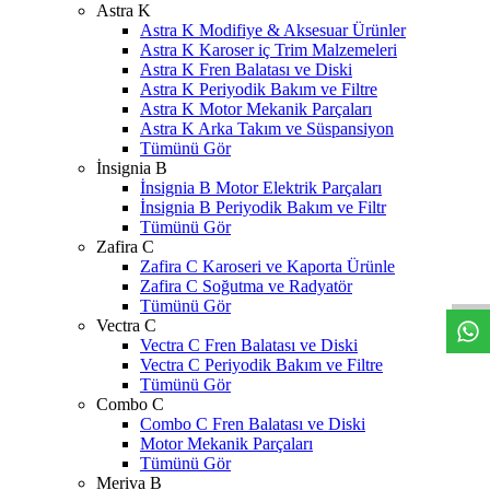
Astra K
Astra K Modifiye & Aksesuar Ürünler
Astra K Karoser iç Trim Malzemeleri
Astra K Fren Balatası ve Diski
Astra K Periyodik Bakım ve Filtre
Astra K Motor Mekanik Parçaları
Astra K Arka Takım ve Süspansiyon
Tümünü Gör
İnsignia B
İnsignia B Motor Elektrik Parçaları
İnsignia B Periyodik Bakım ve Filtr
Tümünü Gör
W
h
t
s
a
p
p
D
e
s
t
e
H
a
t
t
Zafira C
Zafira C Karoseri ve Kaporta Ürünle
Zafira C Soğutma ve Radyatör
Tümünü Gör
Vectra C
Vectra C Fren Balatası ve Diski
Vectra C Periyodik Bakım ve Filtre
Tümünü Gör
Combo C
Combo C Fren Balatası ve Diski
Motor Mekanik Parçaları
Tümünü Gör
Meriva B