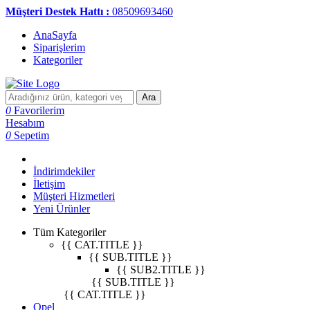
Müşteri Destek Hattı :
08509693460
AnaSayfa
Siparişlerim
Kategoriler
Ara
0
Favorilerim
Hesabım
0
Sepetim
İndirimdekiler
İletişim
Müşteri Hizmetleri
Yeni Ürünler
Tüm Kategoriler
{{ CAT.TITLE }}
{{ SUB.TITLE }}
{{ SUB2.TITLE }}
{{ SUB.TITLE }}
{{ CAT.TITLE }}
Opel