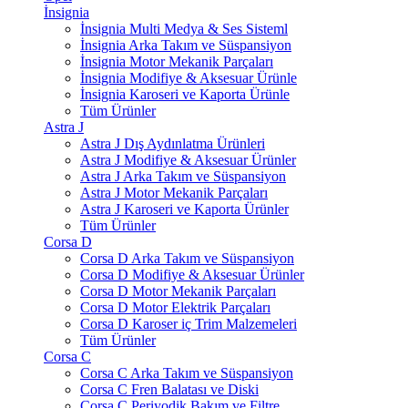
İnsignia
İnsignia Multi Medya & Ses Sisteml
İnsignia Arka Takım ve Süspansiyon
İnsignia Motor Mekanik Parçaları
İnsignia Modifiye & Aksesuar Ürünle
İnsignia Karoseri ve Kaporta Ürünle
Tüm Ürünler
Astra J
Astra J Dış Aydınlatma Ürünleri
Astra J Modifiye & Aksesuar Ürünler
Astra J Arka Takım ve Süspansiyon
Astra J Motor Mekanik Parçaları
Astra J Karoseri ve Kaporta Ürünler
Tüm Ürünler
Corsa D
Corsa D Arka Takım ve Süspansiyon
Corsa D Modifiye & Aksesuar Ürünler
Corsa D Motor Mekanik Parçaları
Corsa D Motor Elektrik Parçaları
Corsa D Karoser iç Trim Malzemeleri
Tüm Ürünler
Corsa C
Corsa C Arka Takım ve Süspansiyon
Corsa C Fren Balatası ve Diski
Corsa C Periyodik Bakım ve Filtre