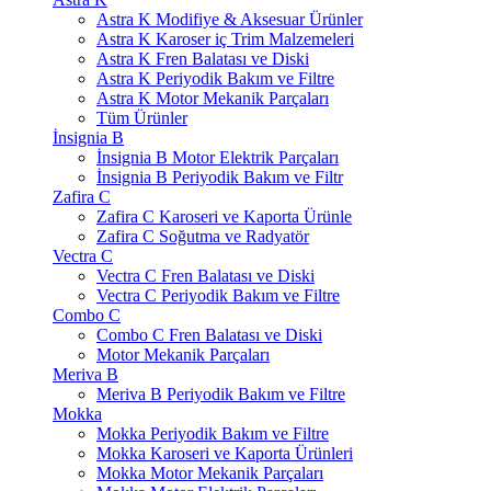
Astra K Modifiye & Aksesuar Ürünler
Astra K Karoser iç Trim Malzemeleri
Astra K Fren Balatası ve Diski
Astra K Periyodik Bakım ve Filtre
Astra K Motor Mekanik Parçaları
Tüm Ürünler
İnsignia B
İnsignia B Motor Elektrik Parçaları
İnsignia B Periyodik Bakım ve Filtr
Zafira C
Zafira C Karoseri ve Kaporta Ürünle
Zafira C Soğutma ve Radyatör
Vectra C
Vectra C Fren Balatası ve Diski
Vectra C Periyodik Bakım ve Filtre
Combo C
Combo C Fren Balatası ve Diski
Motor Mekanik Parçaları
Meriva B
Meriva B Periyodik Bakım ve Filtre
Mokka
Mokka Periyodik Bakım ve Filtre
Mokka Karoseri ve Kaporta Ürünleri
Mokka Motor Mekanik Parçaları