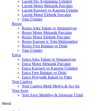
Lacetti Dış Aydınlatma Ürünleri
Lacetti Motor Mekanik Parçaları
Lacetti Karoseri ve Kaporta Ürünler
Lacetti Motor Elektrik Parçaları
Tüm Ürünler
Rezzo
Rezzo Arka Takım ve Süspansiyon
Rezzo Motor Mekanik Parçaları
Rezzo Motor Elektrik Parçaları
Rezzo Karoser iç Trim Malzemeleri
Rezzo Fren Balatası ve Diski
Tüm Ürünler
Epica
Epica Arka Takım ve Süspansiyon
Epica Motor Mekanik Parçaları
Epica Karoseri ve Kaporta Ürünleri
Epica Fren Balatası ve Diski
Epica Periyodik Bakım ve Filtre
Yeni Captiva
Yeni Captiva Multi Medya & Ses Sis
Yeni Aveo
Yeni Aveo Modifiye & Aksesuar Ürünl
Menü