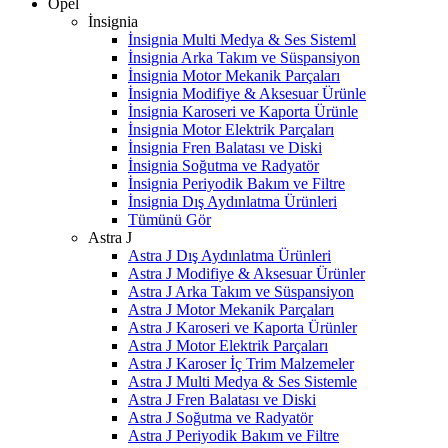
Opel
İnsignia
İnsignia Multi Medya & Ses Sisteml
İnsignia Arka Takım ve Süspansiyon
İnsignia Motor Mekanik Parçaları
İnsignia Modifiye & Aksesuar Ürünle
İnsignia Karoseri ve Kaporta Ürünle
İnsignia Motor Elektrik Parçaları
İnsignia Fren Balatası ve Diski
İnsignia Soğutma ve Radyatör
İnsignia Periyodik Bakım ve Filtre
İnsignia Dış Aydınlatma Ürünleri
Tümünü Gör
Astra J
Astra J Dış Aydınlatma Ürünleri
Astra J Modifiye & Aksesuar Ürünler
Astra J Arka Takım ve Süspansiyon
Astra J Motor Mekanik Parçaları
Astra J Karoseri ve Kaporta Ürünler
Astra J Motor Elektrik Parçaları
Astra J Karoser İç Trim Malzemeler
Astra J Multi Medya & Ses Sistemle
Astra J Fren Balatası ve Diski
Astra J Soğutma ve Radyatör
Astra J Periyodik Bakım ve Filtre