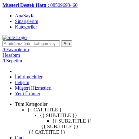
Müşteri Destek Hattı :
08509693460
AnaSayfa
Siparişlerim
Kategoriler
Ara
0
Favorilerim
Hesabım
0
Sepetim
İndirimdekiler
İletişim
Müşteri Hizmetleri
Yeni Ürünler
Tüm Kategoriler
{{ CAT.TITLE }}
{{ SUB.TITLE }}
{{ SUB2.TITLE }}
{{ SUB.TITLE }}
{{ CAT.TITLE }}
Opel