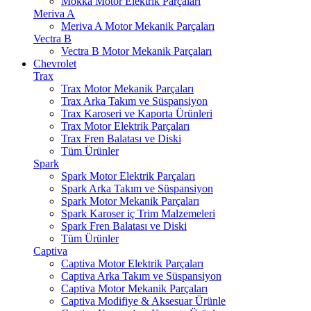
Mokka Motor Elektrik Parçaları
Meriva A
Meriva A Motor Mekanik Parçaları
Vectra B
Vectra B Motor Mekanik Parçaları
Chevrolet
Trax
Trax Motor Mekanik Parçaları
Trax Arka Takım ve Süspansiyon
Trax Karoseri ve Kaporta Ürünleri
Trax Motor Elektrik Parçaları
Trax Fren Balatası ve Diski
Tüm Ürünler
Spark
Spark Motor Elektrik Parçaları
Spark Arka Takım ve Süspansiyon
Spark Motor Mekanik Parçaları
Spark Karoser iç Trim Malzemeleri
Spark Fren Balatası ve Diski
Tüm Ürünler
Captiva
Captiva Motor Elektrik Parçaları
Captiva Arka Takım ve Süspansiyon
Captiva Motor Mekanik Parçaları
Captiva Modifiye & Aksesuar Ürünle