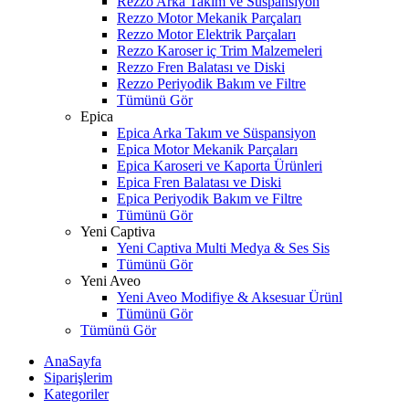
Rezzo Arka Takım ve Süspansiyon
Rezzo Motor Mekanik Parçaları
Rezzo Motor Elektrik Parçaları
Rezzo Karoser iç Trim Malzemeleri
Rezzo Fren Balatası ve Diski
Rezzo Periyodik Bakım ve Filtre
Tümünü Gör
Epica
Epica Arka Takım ve Süspansiyon
Epica Motor Mekanik Parçaları
Epica Karoseri ve Kaporta Ürünleri
Epica Fren Balatası ve Diski
Epica Periyodik Bakım ve Filtre
Tümünü Gör
Yeni Captiva
Yeni Captiva Multi Medya & Ses Sis
Tümünü Gör
Yeni Aveo
Yeni Aveo Modifiye & Aksesuar Ürünl
Tümünü Gör
Tümünü Gör
AnaSayfa
Siparişlerim
Kategoriler