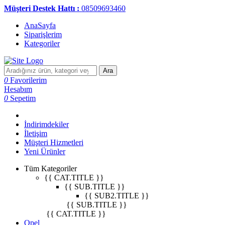
Müşteri Destek Hattı :
08509693460
AnaSayfa
Siparişlerim
Kategoriler
Ara
0
Favorilerim
Hesabım
0
Sepetim
İndirimdekiler
İletişim
Müşteri Hizmetleri
Yeni Ürünler
Tüm Kategoriler
{{ CAT.TITLE }}
{{ SUB.TITLE }}
{{ SUB2.TITLE }}
{{ SUB.TITLE }}
{{ CAT.TITLE }}
Opel