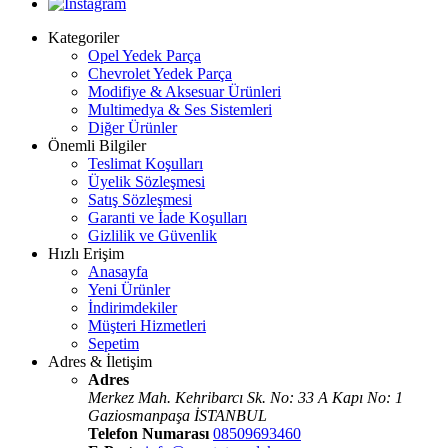
Kategoriler
Opel Yedek Parça
Chevrolet Yedek Parça
Modifiye & Aksesuar Ürünleri
Multimedya & Ses Sistemleri
Diğer Ürünler
Önemli Bilgiler
Teslimat Koşulları
Üyelik Sözleşmesi
Satış Sözleşmesi
Garanti ve İade Koşulları
Gizlilik ve Güvenlik
Hızlı Erişim
Anasayfa
Yeni Ürünler
İndirimdekiler
Müşteri Hizmetleri
Sepetim
Adres & İletişim
Adres
Merkez Mah. Kehribarcı Sk. No: 33 A Kapı No: 1
Gaziosmanpaşa İSTANBUL
Telefon Numarası
08509693460