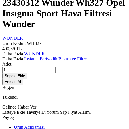
23430312 Wunder Wh327 Opel
Insıgnıa Sport Hava Filtresi
Wunder
WUNDER
Ürün Kodu :
WH327
490,39
TL
Daha Fazla
WUNDER
Daha Fazla
İnsignia Periyodik Bakım ve Filtre
Adet
Sepete Ekle
Hemen Al
Beğen
Tükendi
Gelince Haber Ver
Listeye Ekle
Tavsiye Et
Yorum Yap
Fiyat Alarmı
Paylaş
Ürün Açıklaması