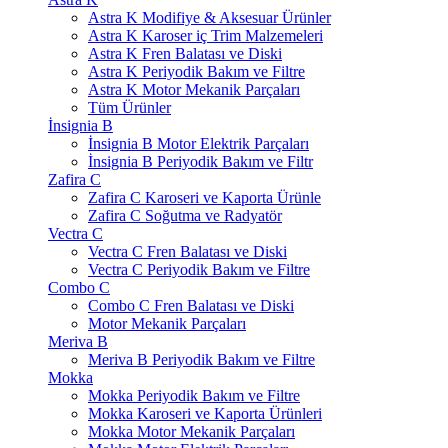
Astra K Modifiye & Aksesuar Ürünler
Astra K Karoser iç Trim Malzemeleri
Astra K Fren Balatası ve Diski
Astra K Periyodik Bakım ve Filtre
Astra K Motor Mekanik Parçaları
Tüm Ürünler
İnsignia B
İnsignia B Motor Elektrik Parçaları
İnsignia B Periyodik Bakım ve Filtr
Zafira C
Zafira C Karoseri ve Kaporta Ürünle
Zafira C Soğutma ve Radyatör
Vectra C
Vectra C Fren Balatası ve Diski
Vectra C Periyodik Bakım ve Filtre
Combo C
Combo C Fren Balatası ve Diski
Motor Mekanik Parçaları
Meriva B
Meriva B Periyodik Bakım ve Filtre
Mokka
Mokka Periyodik Bakım ve Filtre
Mokka Karoseri ve Kaporta Ürünleri
Mokka Motor Mekanik Parçaları