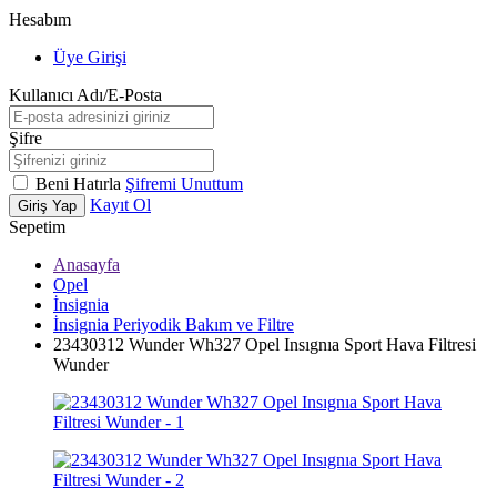
Hesabım
Üye Girişi
Kullanıcı Adı/E-Posta
Şifre
Beni Hatırla
Şifremi Unuttum
Kayıt Ol
Giriş Yap
Sepetim
Anasayfa
Opel
İnsignia
İnsignia Periyodik Bakım ve Filtre
23430312 Wunder Wh327 Opel Insıgnıa Sport Hava Filtresi
Wunder