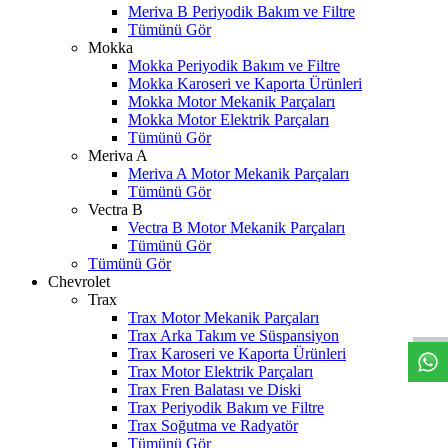
Meriva B Periyodik Bakım ve Filtre
Tümünü Gör
Mokka
Mokka Periyodik Bakım ve Filtre
Mokka Karoseri ve Kaporta Ürünleri
Mokka Motor Mekanik Parçaları
Mokka Motor Elektrik Parçaları
Tümünü Gör
Meriva A
Meriva A Motor Mekanik Parçaları
Tümünü Gör
Vectra B
Vectra B Motor Mekanik Parçaları
Tümünü Gör
Tümünü Gör
W
h
t
s
a
p
p
D
e
s
t
e
H
a
t
t
Chevrolet
Trax
Trax Motor Mekanik Parçaları
Trax Arka Takım ve Süspansiyon
Trax Karoseri ve Kaporta Ürünleri
Trax Motor Elektrik Parçaları
Trax Fren Balatası ve Diski
Trax Periyodik Bakım ve Filtre
Trax Soğutma ve Radyatör
Tümünü Gör