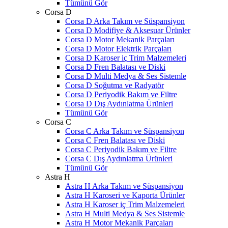
Tümünü Gör
Corsa D
Corsa D Arka Takım ve Süspansiyon
Corsa D Modifiye & Aksesuar Ürünler
Corsa D Motor Mekanik Parçaları
Corsa D Motor Elektrik Parçaları
Corsa D Karoser iç Trim Malzemeleri
Corsa D Fren Balatası ve Diski
Corsa D Multi Medya & Ses Sistemle
Corsa D Soğutma ve Radyatör
Corsa D Periyodik Bakım ve Filtre
Corsa D Dış Aydınlatma Ürünleri
Tümünü Gör
Corsa C
Corsa C Arka Takım ve Süspansiyon
Corsa C Fren Balatası ve Diski
Corsa C Periyodik Bakım ve Filtre
Corsa C Dış Aydınlatma Ürünleri
Tümünü Gör
Astra H
Astra H Arka Takım ve Süspansiyon
Astra H Karoseri ve Kaporta Ürünler
Astra H Karoser iç Trim Malzemeleri
Astra H Multi Medya & Ses Sistemle
Astra H Motor Mekanik Parçaları