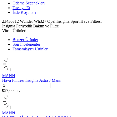
Ödeme Seçenekleri
Tavsiye Et
İade Koşulları
23430312 Wunder Wh327 Opel Insıgnıa Sport Hava Filtresi
İnsignia Periyodik Bakım ve Filtre
Vitrin Ürünleri
Benzer Ürünler
Son İncelenenler
Tamamlayıcı Ürünler
MANN
Hava Filitresi İnsignia Astra J Mann
957,60
TL
MANN