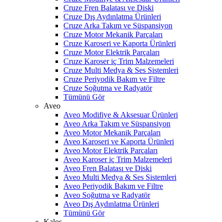
Cruze Fren Balatası ve Diski
Cruze Dış Aydınlatma Ürünleri
Cruze Arka Takım ve Süspansiyon
Cruze Motor Mekanik Parçaları
Cruze Karoseri ve Kaporta Ürünleri
Cruze Motor Elektrik Parçaları
Cruze Karoser iç Trim Malzemeleri
Cruze Multi Medya & Ses Sistemleri
Cruze Periyodik Bakım ve Filtre
Cruze Soğutma ve Radyatör
Tümünü Gör
Aveo
Aveo Modifiye & Aksesuar Ürünleri
Aveo Arka Takım ve Süspansiyon
Aveo Motor Mekanik Parçaları
Aveo Karoseri ve Kaporta Ürünleri
Aveo Motor Elektrik Parçaları
Aveo Karoser iç Trim Malzemeleri
Aveo Fren Balatası ve Diski
Aveo Multi Medya & Ses Sistemleri
Aveo Periyodik Bakım ve Filtre
Aveo Soğutma ve Radyatör
Aveo Dış Aydınlatma Ürünleri
Tümünü Gör
Kalos