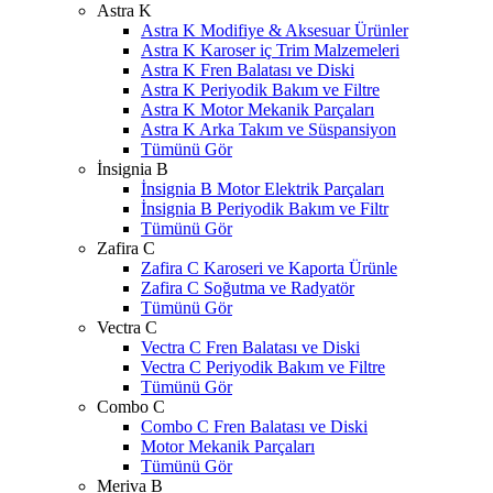
Astra K
Astra K Modifiye & Aksesuar Ürünler
Astra K Karoser iç Trim Malzemeleri
Astra K Fren Balatası ve Diski
Astra K Periyodik Bakım ve Filtre
Astra K Motor Mekanik Parçaları
Astra K Arka Takım ve Süspansiyon
Tümünü Gör
İnsignia B
İnsignia B Motor Elektrik Parçaları
İnsignia B Periyodik Bakım ve Filtr
Tümünü Gör
Zafira C
Zafira C Karoseri ve Kaporta Ürünle
Zafira C Soğutma ve Radyatör
Tümünü Gör
Vectra C
Vectra C Fren Balatası ve Diski
Vectra C Periyodik Bakım ve Filtre
Tümünü Gör
Combo C
Combo C Fren Balatası ve Diski
Motor Mekanik Parçaları
Tümünü Gör
Meriva B