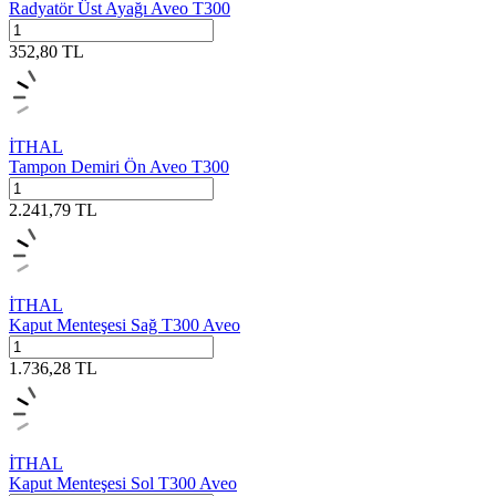
Radyatör Üst Ayağı Aveo T300
352,80
TL
İTHAL
Tampon Demiri Ön Aveo T300
2.241,79
TL
İTHAL
Kaput Menteşesi Sağ T300 Aveo
1.736,28
TL
İTHAL
Kaput Menteşesi Sol T300 Aveo