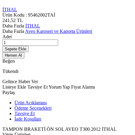
İTHAL
Ürün Kodu :
95462002TAİ
241,52
TL
Daha Fazla
İTHAL
Daha Fazla
Aveo Karoseri ve Kaporta Ürünleri
Adet
Sepete Ekle
Hemen Al
Beğen
Tükendi
Gelince Haber Ver
Listeye Ekle
Tavsiye Et
Yorum Yap
Fiyat Alarmı
Paylaş
Ürün Açıklaması
Ödeme Seçenekleri
Tavsiye Et
İade Koşulları
TAMPON BRAKETİ ÖN SOL AVEO T300 2012 İTHAL
Vitrin Ürünleri