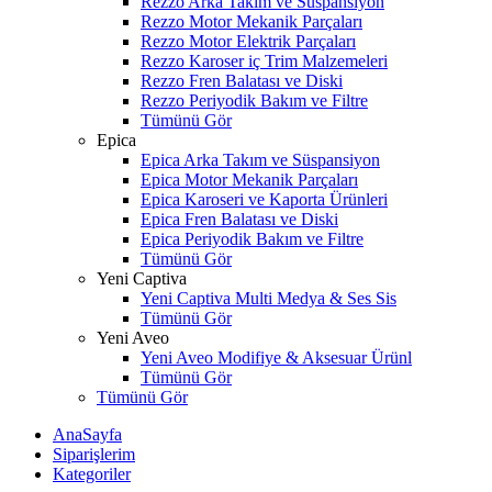
Rezzo Arka Takım ve Süspansiyon
Rezzo Motor Mekanik Parçaları
Rezzo Motor Elektrik Parçaları
Rezzo Karoser iç Trim Malzemeleri
Rezzo Fren Balatası ve Diski
Rezzo Periyodik Bakım ve Filtre
Tümünü Gör
Epica
Epica Arka Takım ve Süspansiyon
Epica Motor Mekanik Parçaları
Epica Karoseri ve Kaporta Ürünleri
Epica Fren Balatası ve Diski
Epica Periyodik Bakım ve Filtre
Tümünü Gör
Yeni Captiva
Yeni Captiva Multi Medya & Ses Sis
Tümünü Gör
Yeni Aveo
Yeni Aveo Modifiye & Aksesuar Ürünl
Tümünü Gör
Tümünü Gör
AnaSayfa
Siparişlerim
Kategoriler