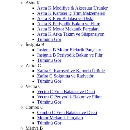
Astra K
Astra K Modifiye & Aksesuar Ürünler
Astra K Karoser iç Trim Malzemeleri
Astra K Fren Balatası ve Diski
Astra K Periyodik Bakım ve Filtre
Astra K Motor Mekanik Parçaları
Astra K Arka Takım ve Süspansiyon
Tümünü Gör
İnsignia B
İnsignia B Motor Elektrik Parçaları
İnsignia B Periyodik Bakım ve Filtr
Tümünü Gör
Zafira C
Zafira C Karoseri ve Kaporta Ürünle
Zafira C Soğutma ve Radyatör
Tümünü Gör
Vectra C
Vectra C Fren Balatası ve Diski
Vectra C Periyodik Bakım ve Filtre
Tümünü Gör
Combo C
Combo C Fren Balatası ve Diski
Motor Mekanik Parçaları
Tümünü Gör
Meriva B