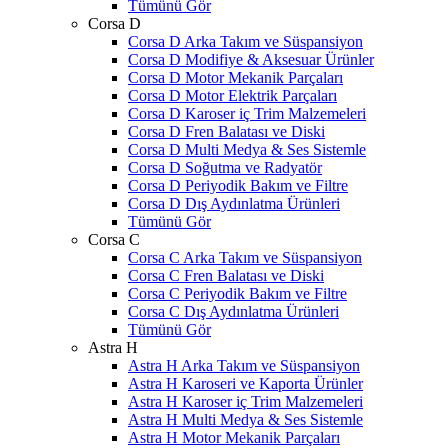
Tümünü Gör
Corsa D
Corsa D Arka Takım ve Süspansiyon
Corsa D Modifiye & Aksesuar Ürünler
Corsa D Motor Mekanik Parçaları
Corsa D Motor Elektrik Parçaları
Corsa D Karoser iç Trim Malzemeleri
Corsa D Fren Balatası ve Diski
Corsa D Multi Medya & Ses Sistemle
Corsa D Soğutma ve Radyatör
Corsa D Periyodik Bakım ve Filtre
Corsa D Dış Aydınlatma Ürünleri
Tümünü Gör
Corsa C
Corsa C Arka Takım ve Süspansiyon
Corsa C Fren Balatası ve Diski
Corsa C Periyodik Bakım ve Filtre
Corsa C Dış Aydınlatma Ürünleri
Tümünü Gör
Astra H
Astra H Arka Takım ve Süspansiyon
Astra H Karoseri ve Kaporta Ürünler
Astra H Karoser iç Trim Malzemeleri
Astra H Multi Medya & Ses Sistemle
Astra H Motor Mekanik Parçaları