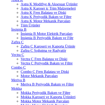
Astra K Modifiye & Aksesuar Ürünler
Astra K Karoser iç Trim Malzemeleri
Astra K Fren Balatası ve Diski
Astra K Periyodik Bakım ve Filtre
Astra K Motor Mekanik Parçaları
Tüm Ürünler
İnsignia B
İnsignia B Motor Elektrik Parçaları
İnsignia B Periyodik Bakım ve Filtr
Zafira C
Zafira C Karoseri ve Kaporta Ürünle
Zafira C Soğutma ve Radyatör
Vectra C
Vectra C Fren Balatası ve Diski
Vectra C Periyodik Bakım ve Filtre
Combo C
Combo C Fren Balatası ve Diski
Motor Mekanik Parçaları
Meriva B
Meriva B Periyodik Bakım ve Filtre
Mokka
Mokka Periyodik Bakım ve Filtre
Mokka Karoseri ve Kaporta Ürünleri
Mokka Motor Mekanik Parçaları