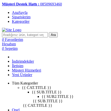
Müşteri Destek Hattı :
08509693460
AnaSayfa
Siparişlerim
Kategoriler
Ara
0
Favorilerim
Hesabım
0
Sepetim
İndirimdekiler
İletişim
Müşteri Hizmetleri
Yeni Ürünler
Tüm Kategoriler
{{ CAT.TITLE }}
{{ SUB.TITLE }}
{{ SUB2.TITLE }}
{{ SUB.TITLE }}
{{ CAT.TITLE }}
Opel