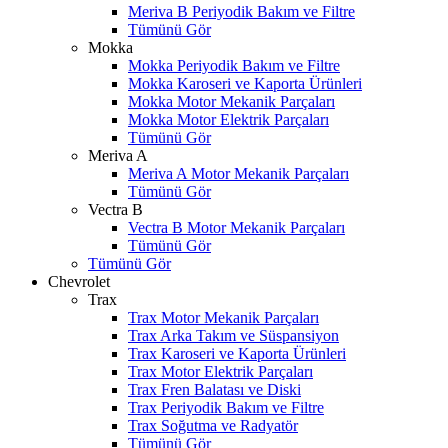
Meriva B Periyodik Bakım ve Filtre
Tümünü Gör
Mokka
Mokka Periyodik Bakım ve Filtre
Mokka Karoseri ve Kaporta Ürünleri
Mokka Motor Mekanik Parçaları
Mokka Motor Elektrik Parçaları
Tümünü Gör
Meriva A
Meriva A Motor Mekanik Parçaları
Tümünü Gör
Vectra B
Vectra B Motor Mekanik Parçaları
Tümünü Gör
Tümünü Gör
Chevrolet
Trax
Trax Motor Mekanik Parçaları
Trax Arka Takım ve Süspansiyon
Trax Karoseri ve Kaporta Ürünleri
Trax Motor Elektrik Parçaları
Trax Fren Balatası ve Diski
Trax Periyodik Bakım ve Filtre
W
h
t
s
a
p
p
D
e
s
t
e
H
a
t
t
Trax Soğutma ve Radyatör
Tümünü Gör