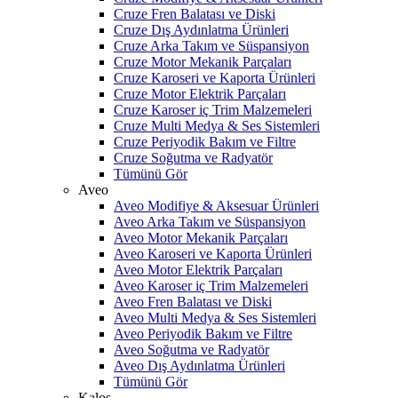
Cruze Fren Balatası ve Diski
Cruze Dış Aydınlatma Ürünleri
Cruze Arka Takım ve Süspansiyon
Cruze Motor Mekanik Parçaları
Cruze Karoseri ve Kaporta Ürünleri
Cruze Motor Elektrik Parçaları
Cruze Karoser iç Trim Malzemeleri
Cruze Multi Medya & Ses Sistemleri
Cruze Periyodik Bakım ve Filtre
Cruze Soğutma ve Radyatör
Tümünü Gör
Aveo
Aveo Modifiye & Aksesuar Ürünleri
Aveo Arka Takım ve Süspansiyon
Aveo Motor Mekanik Parçaları
Aveo Karoseri ve Kaporta Ürünleri
Aveo Motor Elektrik Parçaları
Aveo Karoser iç Trim Malzemeleri
Aveo Fren Balatası ve Diski
Aveo Multi Medya & Ses Sistemleri
Aveo Periyodik Bakım ve Filtre
Aveo Soğutma ve Radyatör
Aveo Dış Aydınlatma Ürünleri
Tümünü Gör
Kalos