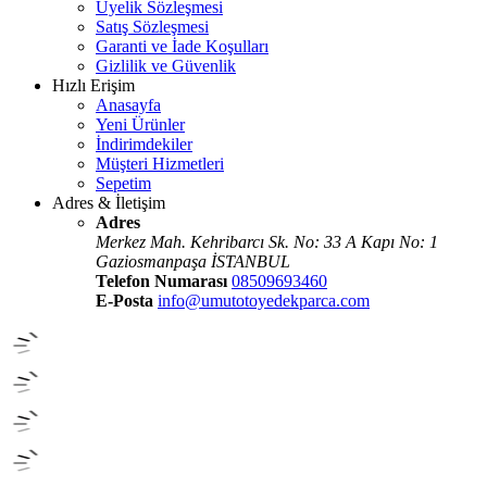
Üyelik Sözleşmesi
Satış Sözleşmesi
Garanti ve İade Koşulları
Gizlilik ve Güvenlik
Hızlı Erişim
Anasayfa
Yeni Ürünler
İndirimdekiler
Müşteri Hizmetleri
Sepetim
Adres & İletişim
Adres
Merkez Mah. Kehribarcı Sk. No: 33 A Kapı No: 1
Gaziosmanpaşa İSTANBUL
Telefon Numarası
08509693460
E-Posta
info@umutotoyedekparca.com